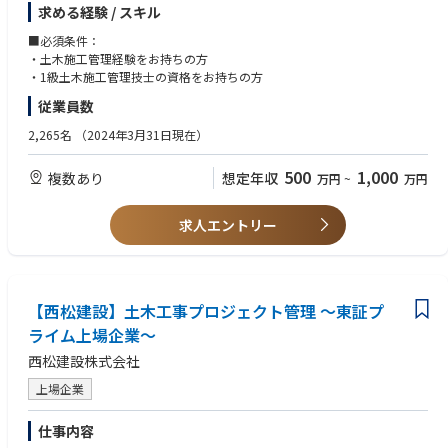
高い技術力と良好な財務体質が特徴です。
求める経験 / スキル
自己資本比率が50％もあり、キャッシュも潤沢。与信などに関する心配も
なく、業務に専念いただくことができます。
■必須条件：
また、長年業界で培った信用があるため、忙しくなった際も協力会社や人
・土木施工管理経験をお持ちの方
を集めることや部分最適な外注ができ、社員の過度な負担が減る
・1級土木施工管理技士の資格をお持ちの方
など
従業員数
※勤務地について
2,265名
（2024年3月31日現在）
初任地はご希望を考慮して決定されます。
また入社後は『地域総合職』『全国型総合職』での採用があります。
500
1,000
複数あり
想定年収
万円
~
万円
全国型総合職：全国・海外への転勤可能性あり。
地域総合職：勤務地を奥村組の各支社支店管轄地域内に限定した勤務が可
能です。
求人エントリー
【西松建設】土木工事プロジェクト管理 ～東証プ
ライム上場企業～
西松建設株式会社
上場企業
仕事内容