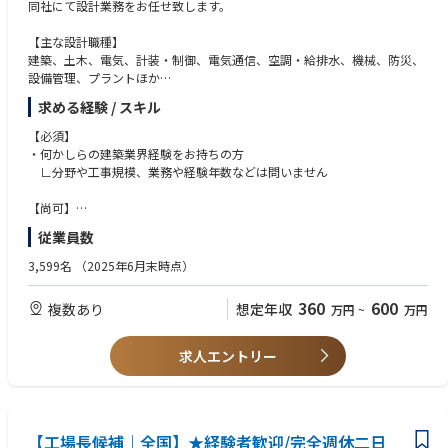
同社にて設計業務をお任せ致します。
【主な設計職種】
建築、土木、電気、計装・制御、電気通信、空調・給排水、機械、防災、
設備管理、プラントほか
求める経験 / スキル
【業務の特徴】
同社ではスーパーゼネコン、大手・準大手ゼネコンとの取引が全体の約半
【必須】
数以上を占めており、建築プロジェクトは建築/土木/設備（空調、衛生、
・何かしらの建築業界経験をお持ちの方
電気）/内装/プラント等の設計～施工～アフターメンテナンスまで幅広く
∟分野や工事規模、業務や経験年数などは問いません
案件を受注しております。
また、建築ICT化が進み、異業種間でシナジー効果が重要視される現在、
【尚可】
同社においてもBIM/CIM・ICT・ドローン技術を取り入れており、そういっ
・建築・土木・内装・電気設備・設備など施工管理の経験
従業員数
た最新技術を使用しながら業務に取り組んで頂けます。
・設計業務、施工図業務経験◇CADオペレーター経験
∟AutoCAD、ArchiCAD、JW-CAD、Revit、Rebro、Tfas、Civil3Dなど
3,599名
（2025年6月末時点）
【取引先例】
・設計監理や積算経験
建築・土木：竹中工務店・大林組・清水建設・鹿島建設 他
∟SS3、SS7などの構造計算ソフト使用経験も優遇
360
600
複数あり
想定年収
万円
~
万円
設備・電気：関電工・新菱冷熱工業・住友電設 他
求人エントリー
【工場長候補｜全国】★経験者歓迎/完全週休二日