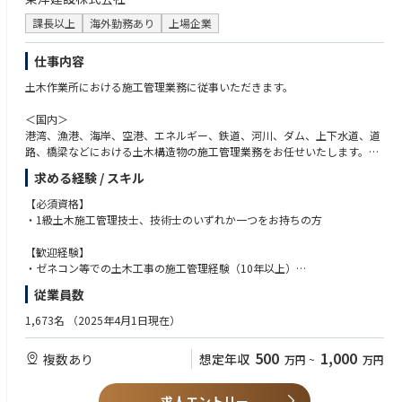
課長以上
海外勤務あり
上場企業
仕事内容
土木作業所における施工管理業務に従事いただきます。
＜国内＞
港湾、漁港、海岸、空港、エネルギー、鉄道、河川、ダム、上下水道、道
路、橋梁などにおける土木構造物の施工管理業務をお任せいたします。
工程管理、原価管理、安全管理、品質管理、環境管理、協力会社への指
求める経験 / スキル
示、近隣対応等 など
【必須資格】
＜海外＞
・1級土木施工管理技士、技術士のいずれか一つをお持ちの方
フィリピン営業所を拠点に、円借款・現地の政府から請負う海上工事にお
いてプロジェクトマネージメントを担当いただきます。
【歓迎経験】
建設コンサルタントや設計事務所、官公庁の担当者、また現地のサブコン
・ゼネコン等での土木工事の施工管理経験（10年以上）
やローカルスタッフを取りまとめる業務をお任せいたします。
・陸上工事の経験（5年以上）：橋梁下部/道路/トンネル/河川治水/上下水
従業員数
※同社では海外工事に注力しておりますので、海外の大型プロジェクトに
道工事など
携われる環境を用意しております。
1,673名
（2025年4月1日現在）
500
1,000
複数あり
想定年収
万円
~
万円
求人エントリー