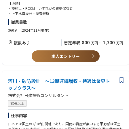
近年、いわゆるゲリラ豪雨と呼ばれる局地的な大雨等により全国各地で浸
【必須】
水被害が多発しており、下水道事業においては、気候変動を踏まえた都市
・技術士・RCCM いずれかの資格保有者
浸水対策施設の建設が進められています。都市部で施工される大口径都市
・上下水道設計・調査経験
浸水対策を目的とした下水道管の多くはシールド工法で築造されており、
従業員数
近年の地下利用状況に連動して大深度で計画される事が増えています。下
水道管渠工事は、一般的に大部分が市街地道路内での施工となるため、道
360名
（2024年11月現在）
路交通や周辺環境等への影響、あるいは輻輳した地下埋設物道路橋基礎と
の近接施工など、厳しい制約条件の中で行われています。そのことから、
800
1,300
複数あり
想定年収
万円
~
万円
経済性・施工性・維持管理性それぞれの観点を考え設計を行います。
【下水処理場・ポンプ場設計】
求人エントリー
河川の水質環境保全のため、下水道計画から、下水処理場の新設設計、増
設設計、長寿命化計画、ストックマネjメント計画、設備改築設計および耐
震補強設計を行います。また、経年劣化による設備の老朽化対策（設備改
築設計）、耐震性能向上のための耐震補強設計、災害時等においても下水
処理場の機能確保するための耐水化設計等を行い、持続可能な下水道処理
河川・砂防設計 ～13期連続増収・待遇は業界ト
場に貢献します。
ップクラス～
株式会社日建技術コンサルタント
※中途採用募集要項という冊子を準備しておりますので、選考時にお渡し
させて頂きます。
課長以上
仕事内容
日本では国土の2/3が山間地であり、国民の資産が集中する平野部は国土
の僅か10％にすぎず、この僅か10％の平野部は殆どが洪水氾濫に脅かされ