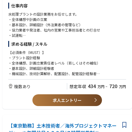
仕事内容
■港湾・河川・水工分野
港湾、河川、砂防、海岸などの防災に関わる調査・計画・設計・運用管
水処理プラントの設計業務をお任せします。
理
・全体構想や計画の立案
・基本設計、詳細設計（外注業者の管理など）
■環境分野
・協力業者や発注者、社内の営業や工事担当者との打合せ
大気質・騒音・水質等生活環境、自然環境などの調査、予測評価、保全
・試運転
対策におけるコンサルティング業務
※電気・計装設計/機械設計/技術計算解析/配置設計/配管設計/管路設計な
求める経験 / スキル
どの中から、適性に応じていずれかのチームの一員としてご担当頂きま
■建築分野
す。
【必須条件（MUST）】
建築に関わる調査・計画・設計
※公共工事（元請け）が9割以上
・プラント設計経験
・全体構想、計画立案責任者レベル（若しくはその補佐）
■新エネルギー分野
・基本設計、詳細設計経験者
再生可能エネルギー全般（小水力発電、バイオマス発電、風力発電、太
・機械設計、技術計算解析、配置設計、配管設計経験者
陽光発電、ごみ焼却発電等）の案件発掘、調査・計画・設計・資金調達・
・AutoCAD経験者
EPC（施工監理含む）・維持管理・運営、内外の関係機関・企業との調
434
720
複数あり
想定年収
整・折衝
万円
~
万円
【歓迎条件（WANT）】
・コンサル経験
求人エントリー
【東京勤務】土木技術者／海外プロジェクトマネー