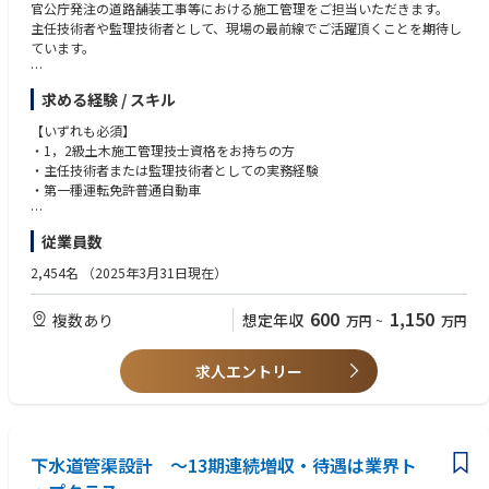
官公庁発注の道路舗装工事等における施工管理をご担当いただきます。
主任技術者や監理技術者として、現場の最前線でご活躍頂くことを期待し
■同社の特徴：
ています。
・顧客ニーズに応える為、水質分析から基本プロセス設計、EPC、維持管
理、メンテナンス、薬品提供までワンストップで提供しています。
■詳細
・官公庁8割・民間2割で案件を受注しており、主な顧客は国内外の官公庁
求める経験 / スキル
・工程・品質・安全・原価の4大管理の徹底
／地方自治体／水族館／テーマパーク／飲料メーカー／医薬品メーカー等
・発注者との打合せ、協議、および報告対応
です。
【いずれも必須】
・協力会社の手配と調整、施工体制の構築と管理
・1，2級土木施工管理技士資格をお持ちの方
・施工計画書や工程表など各種提出書類の作成・管理
・主任技術者または監理技術者としての実務経験
・写真・出来形管理、品質記録の整備
・第一種運転免許普通自動車
・中間・完成検査への対応、竣工書類作成
・現場巡回による進捗確認 等
下記のような方が活躍しています：
従業員数
・チームをまとめ、リーダーシップを発揮できる方
・明るく前向きに仕事に取り組める方
2,454名
（2025年3月31日現在）
・発注者や協力会社と円滑にコミュニケーションが取れる方
600
1,150
複数あり
想定年収
万円
~
万円
【入社後の流れ】
・数か月間は先輩社員と同行し、現場の流れを体験
・その後、先輩社員の指導を受けながら担当現場をお任せ
求人エントリー
・相談・フォロー体制が充実しているため、安心して成長できます
下水道管渠設計 ～13期連続増収・待遇は業界ト