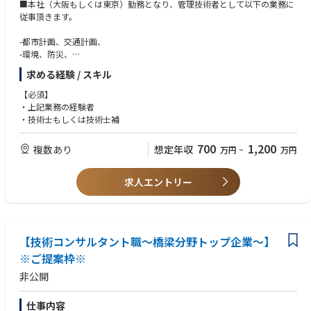
■本社（大阪もしくは東京）勤務となり、管理技術者として以下の業務に
従事頂きます。
-都市計画、交通計画、
-環境、防災、
-鉄道、道路、港湾、河川・上下水道、橋梁、
求める経験 / スキル
-地下構造、山岳トンネル、建築、設備及び電気通信施設、構造物維持管
理、地盤、事業評価・社会的合意形成、補償、測量 等
【必須】
・上記業務の経験者
建設コンサルに関する業務を担当して頂きます。
・技術士もしくは技術士補
700
1,200
複数あり
想定年収
万円
~
万円
求人エントリー
【技術コンサルタント職～橋梁分野トップ企業～】
※ご提案枠※
非公開
仕事内容