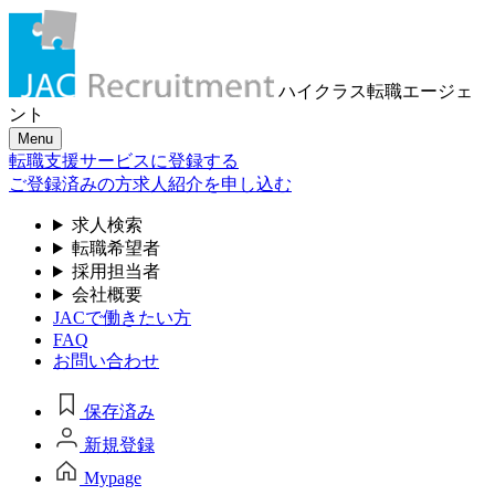
ハイクラス転職
エージェ
ント
Menu
転職支援サービスに登録する
ご登録済みの方
求人紹介を申し込む
求人検索
転職希望者
採用担当者
会社概要
JACで働きたい方
FAQ
お問い合わせ
保存済み
新規登録
Mypage