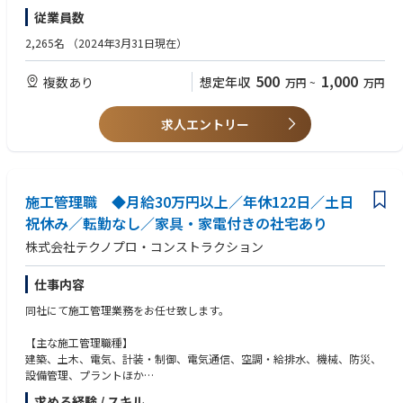
・安全管理部門でのご経験をお持ちの方
等）
従業員数
※勤務地について
・上長との定期面談（人事考課、キャリアパス）、キャリアデザイン支援
初任地はご希望を考慮して決定されます。
■資格
2,265名
（2024年3月31日現在）
（外部カウンセラーへのキャリア相談）
また入社後は『地域総合職』『全国型総合職』での採用があります。
（必須）1級土木施工管理技士もしくは1級建築施工管理技士
全国型総合職：全国・海外への転勤可能性あり。
（尚可）労働安全コンサルタント
【働き方改革】
500
1,000
複数あり
想定年収
万円
~
万円
地域総合職：勤務地を奥村組の各支社支店管轄地域内に限定した勤務が可
・テレワーク（在宅勤務）、ノー残業day（毎週水曜日）、有給初月から
能です。
付与、時間単位有給
求人エントリー
・実働7時間/日、年間休日129日、夏期休暇（6～9月に自由に5日間）
【本社オフィス・就労環境他】
・JR蒲田駅徒歩2分のオフィス（1F：コンビニ、ドトール、2F：お弁当屋
台村、3Fカフェテリア）
施工管理職 ◆月給30万円以上／年休122日／土日
・快適なオフィス環境（ビル15Ｆで周囲に高い建物もなく、見晴らしのい
祝休み／転勤なし／家具・家電付きの社宅あり
い広々としたキレイなオフィス）
・休憩スペース（4人掛けＢＯＸシート2つ、窓際カウンター4席、長テー
株式会社テクノプロ・コンストラクション
ブル10席、打合せスペース多数）
・電子レンジ（複数）、冷蔵庫、ウォーターサーバー、コーヒーマシン
仕事内容
（1杯20円）
同社にて施工管理業務をお任せ致します。
【主な施工管理職種】
建築、土木、電気、計装・制御、電気通信、空調・給排水、機械、防災、
設備管理、プラントほか
求める経験 / スキル