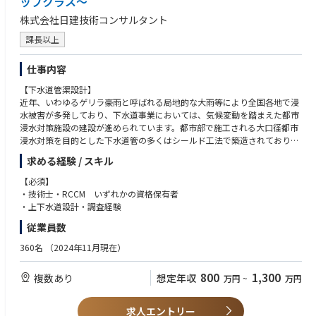
ップクラス～
株式会社日建技術コンサルタント
課長以上
仕事内容
【下水道管渠設計】
近年、いわゆるゲリラ豪雨と呼ばれる局地的な大雨等により全国各地で浸
水被害が多発しており、下水道事業においては、気候変動を踏まえた都市
浸水対策施設の建設が進められています。都市部で施工される大口径都市
浸水対策を目的とした下水道管の多くはシールド工法で築造されており、
近年の地下利用状況に連動して大深度で計画される事が増えています。下
求める経験 / スキル
水道管渠工事は、一般的に大部分が市街地道路内での施工となるため、道
路交通や周辺環境等への影響、あるいは輻輳した地下埋設物道路橋基礎と
【必須】
の近接施工など、厳しい制約条件の中で行われています。そのことから、
・技術士・RCCM いずれかの資格保有者
経済性・施工性・維持管理性それぞれの観点を考え設計を行います。
・上下水道設計・調査経験
従業員数
※中途採用募集要項という冊子を準備しておりますので、選考時にお渡し
させて頂きます。
360名
（2024年11月現在）
800
1,300
複数あり
想定年収
万円
~
万円
求人エントリー