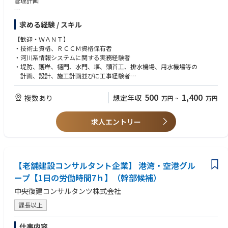
管理計画
＜クライアント＞
求める経験 / スキル
・ 国（国土交通省、環境省、総務省、農林水産省など）
・ 地方公共団体
【歓迎・ＷＡＮＴ】
・ 独立行政法人、財団、社団
・技術士資格、ＲＣＣＭ資格保有者
・ 民間企業（首都高速道路、JR東日本、東京ガスなど）
・河川系情報システムに関する実務経験者
・堤防、護岸、樋門、水門、堰、頭首工、排水機場、用水機場等の
計画、設計、施工計画並びに工事経験者
・ゲート、ポンプ等機電設備、建屋の計画・設計経験者
・学校又は企業で、海岸・港湾・漁港に関する企画・調査・設計に携わっ
500
1,400
複数あり
想定年収
万円
~
万円
た経験のある方
求人エントリー
【老舗建設コンサルタント企業】 港湾・空港グル
ープ【1日の労働時間7ｈ】（幹部候補）
中央復建コンサルタンツ株式会社
課長以上
仕事内容