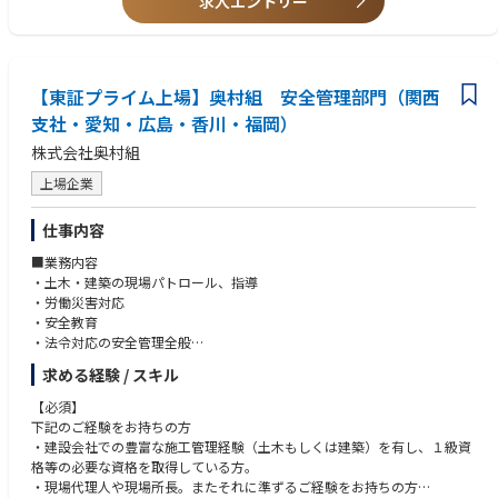
求人エントリー
対応していただく想定です
・技術資料・報告書作成の実務経験
※通常の国内オフィス勤務時は日本語でのやり取りとなります
・Microsoft office（word,excel,outlook,teams他）スキル必須
※通訳がおりますので、英語力はエントリーレベルから歓迎します
・英文メールが読める、片言の英会話ができるなどエントリーレベルの英
語力
【主な業務内容】
【東証プライム上場】奥村組 安全管理部門（関西
※通訳がいますので、スタート段階の英語力はエントリーレベルでも歓迎
それぞれの各専門分野（土木・建築・設備・機械・電気・電気通信・環
です
支社・愛知・広島・香川・福岡）
境）における下記の各業務。
※３週間～１か月程度の海外現地（当面はグアム島）への出張が年３回程
株式会社奥村組
・海外プロジェクトの計画立案・進行管理
度ございます
・設計・施工に関する技術的検討・レビュー
上場企業
・工程・品質・コスト管理
【尚可要件】
・海外現地コンサルタント・施工会社との技術調整
・ビジネスレベルの英文でのメールのやり取りや英会話のできる方、大歓
仕事内容
・発注者（官公庁・民間）との協議、報告資料作成
迎
・社内外関係者との調整・マネジメント 他
・海外建設PJにおける海外赴任経験のある方
■業務内容
・土木・建築の現場パトロール、指導
～働く環境について～
・労働災害対応
パシコン技術管理では社員の皆様が安心して長期的に勤務していただけ
・安全教育
るよう、様々な「研修・教育」「働き方改革」「オフィス環境」の整備を
・法令対応の安全管理全般
進めております。
■堅実経営の奥村組
求める経験 / スキル
高い技術力と良好な財務体質が特徴です。
【研修教育・キャリア支援】
自己資本比率が50％もあり、キャッシュも潤沢。与信などに関する心配も
【必須】
・階層別研修（年次・リーダー・管理職）
なく、業務に専念いただくことができます。
下記のご経験をお持ちの方
・技術報告会（年1回）
また、長年業界で培った信用があるため、忙しくなった際も協力会社や人
・建設会社での豊富な施工管理経験（土木もしくは建築）を有し、１級資
・ジョブローテーション（配属先希望考慮）
を集めることや部分最適な外注ができ、社員の過度な負担が減る
格等の必要な資格を取得している方。
・情報セキュリティ研修（情報管理・情報漏洩、セキュリティ対策等）
など
・現場代理人や現場所長。またそれに準ずるご経験をお持ちの方
・コンプライアンス、ハラスメント研修（パワハラ、セクハラ、モラハラ