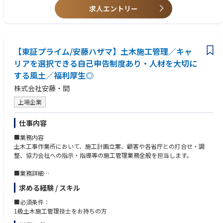
求人エントリー
【東証プライム/安藤ハザマ】土木施工管理／キャ
リアを選択できる自己申告制度あり・人材を大切に
する風土／福利厚生◎
株式会社安藤・間
上場企業
仕事内容
■業務内容
土木工事作業所において、施工計画立案、顧客や各省庁との打合せ・調
整、協力会社への指示・指導等の施工管理業務全般を担当します。
■業務詳細
顧客の満足する製品サービスを顧客に確実かつ迅速に提供するため、担当
求める経験 / スキル
プロジェクトの施工管理を行います。
安全・品質・工期・環境・利益管理の達成責任を負い、顧客満足を得るた
■必須条件：
めの最前線活動を行います。
1級土木施工管理技士をお持ちの方
①施工計画の作成