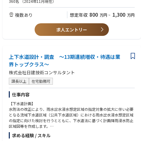
360名
（2024年11月現在）
800
1,300
複数あり
想定年収
万円
~
万円
求人エントリー
上下水道設計・調査 ～13期連続増収・待遇は業
界トップクラス～
株式会社日建技術コンサルタント
課長以上
在宅勤務可
仕事内容
【下水道計画】
水防法の改正により、雨水出水浸水想定区域の指定対象の拡大に伴い必要
となる流域下水道区域（公共下水道区域）における雨水出水浸水想定区域
の指定に向けた検討を行うとともに、下水道法に基づく計画降雨浸水防止
区域図等を作成します。
求める経験 / スキル
【下水道管渠設計】