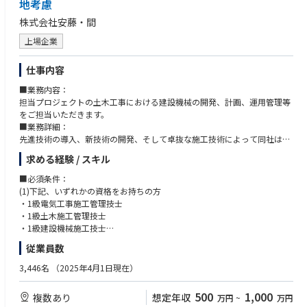
地考慮
株式会社安藤・間
上場企業
仕事内容
■業務内容：
担当プロジェクトの土木工事における建設機械の開発、計画、運用管理等
をご担当いただきます。
■業務詳細：
先進技術の導入、新技術の開発、そして卓抜な施工技術によって同社は幾
多の歴史的プロジェクトを成し遂げてきました。その中で機電スタッフを
求める経験 / スキル
中心に日本の土木事業の機械化施工をリードしてきたという自負がありま
す。高い専門性と豊富な土木事業の知識をもって、重電メーカーチームに
■必須条件：
指示を与え、プロジェクトに最適なマシンシステムをつくりあげるなど、
(1)下記、いずれかの資格をお持ちの方
機電職は担当プロジェクトを成功へ導くキーマンです。
・1級電気工事施工管理技士
(1)安藤ハザマグループ全体の機械調達管理
・1級土木施工管理技士
(2)安藤ハザマ保有機械の維持・管理・運用
・1級建設機械施工技士
(3)機械化施工に関する施工計画作成・積算
・第3種電気主任技術者
従業員数
(4)工事用電気・通信・計装設備に関する計画・積算・施工管理
(2)総合建設業もしくは専門建設会社に在籍し、土木現場での元請として施
(5)機械・装置の技術開発、技術導入
工管理の経験が5年以上ある方
3,446名
（2025年4月1日現在）
500
1,000
複数あり
想定年収
万円
~
万円