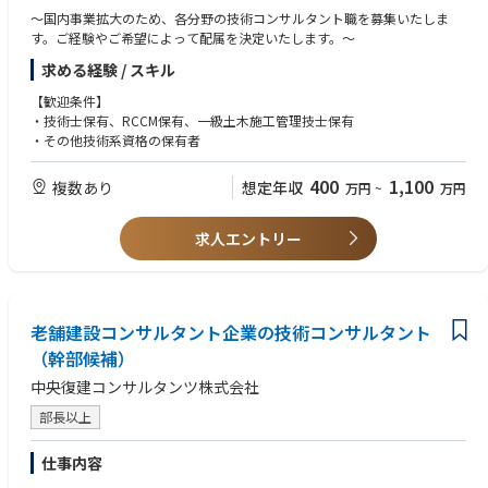
・道路、橋梁、河川、港湾、砂防・防災、環境、都市計画、公園など幅広
～国内事業拡大のため、各分野の技術コンサルタント職を募集いたしま
い案件を受注しており、協働することがよくあります。その中で各分野の
す。ご経験やご希望によって配属を決定いたします。～
技術者が強みを生かして対応します。その結果、国交省から毎年業務表彰
求める経験 / スキル
を受賞しています。
【歓迎条件】
・技術士保有、RCCM保有、一級土木施工管理技士保有
・その他技術系資格の保有者
400
1,100
複数あり
想定年収
万円
~
万円
求人エントリー
老舗建設コンサルタント企業の技術コンサルタント
（幹部候補）
中央復建コンサルタンツ株式会社
部長以上
仕事内容