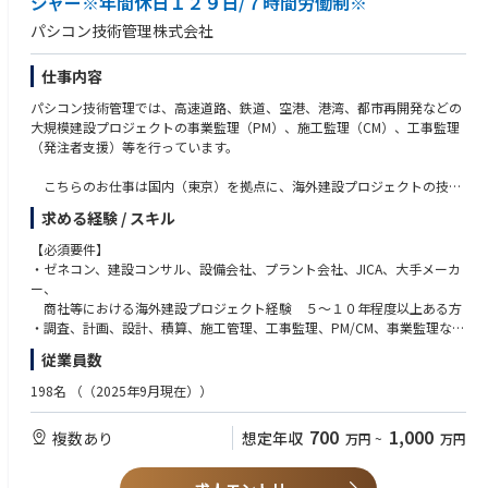
ジャー※年間休日１２９日/７時間労働制※
パシコン技術管理株式会社
仕事内容
パシコン技術管理では、高速道路、鉄道、空港、港湾、都市再開発などの
大規模建設プロジェクトの事業監理（PM）、施工監理（CM）、工事監理
（発注者支援）等を行っています。
こちらのお仕事は国内（東京）を拠点に、海外建設プロジェクトの技術
管理・資金管理・進捗管理等、プロジェクトマネジメントを担っていただ
求める経験 / スキル
くポジションです。
【必須要件】
パシフィックコンサルタンツチームの一員として、発注者側の立場に近
・ゼネコン、建設コンサル、設備会社、プラント会社、JICA、大手メーカ
い建設コンサルタントとして設計・施工を俯瞰し、プロジェクト全体の円
ー、
滑な推進をお手伝いいただきます。
商社等における海外建設プロジェクト経験 ５～１０年程度以上ある方
・調査、計画、設計、積算、施工管理、工事監理、PM/CM、事業監理など
「これまでの海外案件の経験を活かしたい」
の経験
従業員数
「海外案件に携わりたいが、生活拠点は日本に置きたい」
または類似の経験
そんな方に最適な環境です。
・チームリーダー、管理職としての経験のある方
198名
（（2025年9月現在））
・土木、建築、設備、機械、電気、通信、環境の各分野の上級資格をお持
※これまでのご経験や専門分野を踏まえ、特定フェーズまたは分野を中心
ちの方
700
1,000
複数あり
想定年収
万円
~
万円
に業務をお任せします
※１級土木/建築/管工事/電気工事/電気通信工事 施工管理技士、技術
※現地（海外）への長期駐在は原則ありません
士、
※勤務は東京を拠点として、短期・スポットを中心とした海外出張により
技術士補、RCCM、一級建築士、建築設備士、エネルギー管理士等