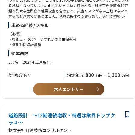
る地域となっています。山地沿いを主体に存在する土砂災害危険箇所50万
超と膨大な箇所数と地震被害も含めると、災害リスクがない土地はないと
言っても過言ではありません。地球温暖化の影響もあり、災害の規模は年
をおって大きくなる一方で、これに対応すべく、災害リスクに対応する危
求める経験 / スキル
険箇所や警戒区域の設定とハザードマップ周知、避難体制の確立等のソフ
ト対策を併用し、減災を推進して頂きます。
【必須】
・技術士・RCCM いずれかの資格保有者
※中途採用募集要項という冊子を準備しておりますので、選考時にお渡し
・河川砂防設計経験
させて頂きます。
従業員数
360名
（2024年11月現在）
800
1,300
複数あり
想定年収
万円
~
万円
求人エントリー
道路設計 ～13期連続増収・待遇は業界トップク
ラス～
株式会社日建技術コンサルタント