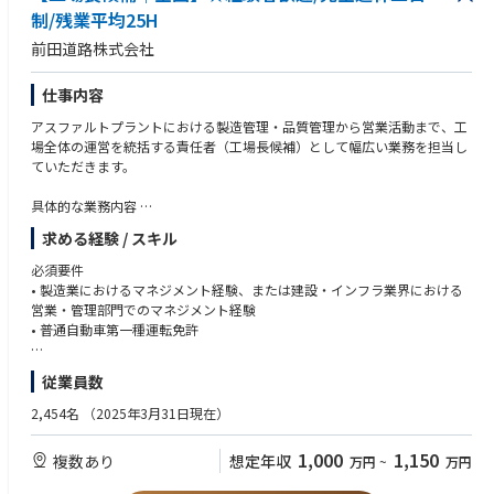
制/残業平均25H
前田道路株式会社
仕事内容
アスファルトプラントにおける製造管理・品質管理から営業活動まで、工
場全体の運営を統括する責任者（工場長候補）として幅広い業務を担当し
ていただきます。
具体的な業務内容
• 品質管理：製品の品質確認、不良発生時の原因分析および再発防止策の
求める経験 / スキル
立案・実行
• 製造管理：原材料・資材の調達・受入管理、および適正な在庫管理
必須要件
• 設備管理：製造設備の稼働状況モニタリング、定期的な保全計画の策
• 製造業におけるマネジメント経験、または建設・インフラ業界における
定、修繕対応
営業・管理部門でのマネジメント経験
• 営業活動：取引先からの依頼内容への対応、既存顧客に対する追加提
• 普通自動車第一種運転免許
案・改善提案
• 社内連携：営業担当との情報共有、経営層への定期報告および拠点運営
歓迎要件
従業員数
における連携
• 【大歓迎】アスファルトプラントにおける工場長経験者
• 組織体制の構築：工場スタッフの指導・育成、安全な労働環境の維持管
※経験・スキルに応じて年収等最大限考慮いたします
2,454名
（2025年3月31日現在）
理
• 1級・2級土木施工管理技士、または舗装施工管理技術者などの関連資格
1,000
1,150
複数あり
想定年収
万円
~
万円