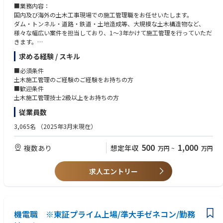
■業務内容：
国内及び海外の土木工事現場での施工管理職をお任せいたします。
ダム・トンネル・道路・鉄道・土地造成等、大規模な土木構造物など、
様々な幅広い案件を担当しており、1～3年かけて施工管理を行っていただ
きます。
＜実績一覧＞
求める経験 / スキル
https://www.nishimatsu.co.jp/ourworks/
■必須条件
土木施工管理のご経験のご経験をお持ちの方
■歓迎条件
土木施工管理技士2級以上をお持ちの方
従業員数
3,065名
（2025年3月末現在）
500
1,000
複数あり
想定年収
万円
~
万円
求人エントリー
機電職 ※東証プライム上場/準大手ゼネコン/勤務