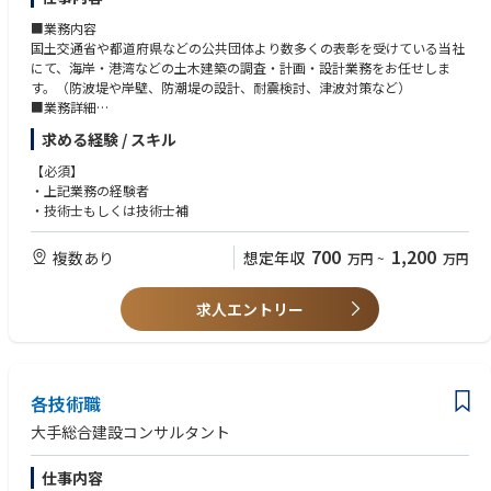
■業務内容
国土交通省や都道府県などの公共団体より数多くの表彰を受けている当社
にて、海岸・港湾などの土木建築の調査・計画・設計業務をお任せしま
す。（防波堤や岸壁、防潮堤の設計、耐震検討、津波対策など）
■業務詳細
・港湾計画、岸壁及び防波堤の新設設計、改良・補修設計、耐震・耐津波
求める経験 / スキル
性能照査
・海岸保全施設（護岸・堤防など）の新設設計、改良・補修設計、耐震・
【必須】
耐津波性能照査
・上記業務の経験者
・港湾・海岸保全施設の維持管理計画検討
・技術士もしくは技術士補
※具体的な内容は、ご経験とスキルを考慮し、面接で個別にご相談させて
頂きます
700
1,200
複数あり
想定年収
万円
~
万円
例）管理技術者として業務をまとめる、技術提案書を作成する、照査技術
者として品質チェックを行う、若手指導・技術的アドバイスを行う等。
■担当案件
求人エントリー
・年間150件ほどのプロジェクトが稼働
・1件あたり2～6人のチーム体制
⇒チームとしての仕事と若手の育成ができる環境!
・案件種別にもよりますが一人当たり2～3件程を同時並行で対応
各技術職
■他社建設コンサルタント企業との違い
・担当エリア：全国（事業所があるエリア限定での業務ではなく、全国に
大手総合建設コンサルタント
ある業務の中で取り組みたい案件にチャレンジすることができます）
・大手建設コンサルタントが受注する案件規模と遜色ない案件を担当でき
仕事内容
ます。