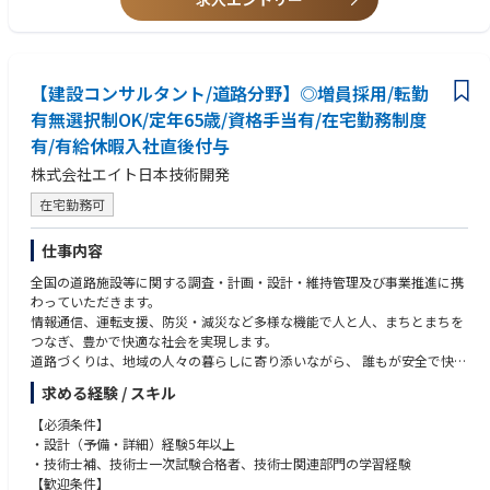
【建設コンサルタント/道路分野】◎増員採用/転勤
有無選択制OK/定年65歳/資格手当有/在宅勤務制度
有/有給休暇入社直後付与
株式会社エイト日本技術開発
在宅勤務可
仕事内容
全国の道路施設等に関する調査・計画・設計・維持管理及び事業推進に携
わっていただきます。
情報通信、運転支援、防災・減災など多様な機能で人と人、まちとまちを
つなぎ、豊かで快適な社会を実現します。
道路づくりは、地域の人々の暮らしに寄り添いながら、 誰もが安全で快適
に利用できる交通環境の実現を目指しています。
求める経験 / スキル
【必須条件】
・設計（予備・詳細）経験5年以上
・技術士補、技術士一次試験合格者、技術士関連部門の学習経験
【歓迎条件】