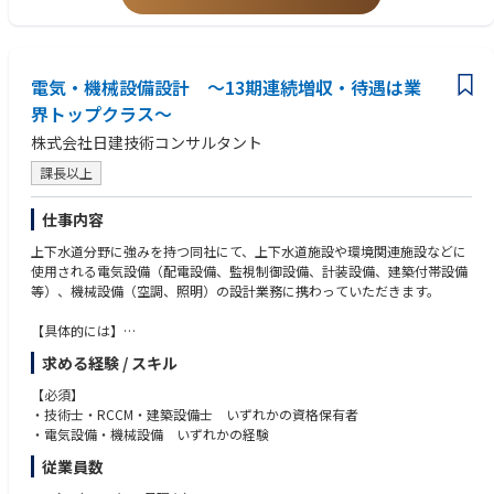
電気・機械設備設計 ～13期連続増収・待遇は業
界トップクラス～
株式会社日建技術コンサルタント
課長以上
仕事内容
上下水道分野に強みを持つ同社にて、上下水道施設や環境関連施設などに
使用される電気設備（配電設備、監視制御設備、計装設備、建築付帯設備
等）、機械設備（空調、照明）の設計業務に携わっていただきます。
【具体的には】
■調査、診断
求める経験 / スキル
■法手続
■基本構想および基本計画策定
【必須】
■基本設計、詳細設計 など
・技術士・RCCM・建築設備士 いずれかの資格保有者
※新規案件が3割、既存案件が7割程度となります。
・電気設備・機械設備 いずれかの経験
従業員数
※中途採用募集要項という冊子を準備しておりますので、選考時にお渡し
させて頂きます。