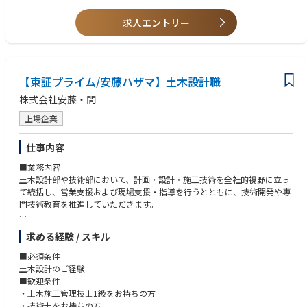
求人エントリー
【東証プライム/安藤ハザマ】土木設計職
株式会社安藤・間
上場企業
仕事内容
■業務内容
土木設計部や技術部において、計画・設計・施工技術を全社的視野に立っ
て統括し、営業支援および現場支援・指導を行うとともに、技術開発や専
門技術教育を推進していただきます。
(1)技術提案型案件に対する技術提案の作成、結果に対する評価
求める経験 / スキル
(2)計画・設計・施工の各プロセスにおける現場の技術的諸問題の解決支援
(3)技術開発の主管および戦略的テーマの選定
■必須条件
(4)施工計画策定に関する全社的なノウハウの蓄積・展開 他
土木設計のご経験
■歓迎条件
■案件詳細
・土木施工管理技士1級をお持ちの方
ダム、トンネル、道路、都市土木（シールド工法等）、上下水処理場、造
・技術士をお持ちの方