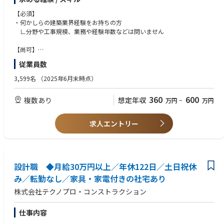
【業務の特徴】
同社ではスーパーゼネコン、大手・準大手ゼネコンとの取引が全体の約半
【必須】
数以上を占めており、建築プロジェクトは建築/土木/設備（空調、衛生、
・何かしらの建築業界経験をお持ちの方
電気）/内装/プラント等の設計～施工～アフターメンテナンスまで幅広く
∟分野や工事規模、業務や経験年数などは問いません
案件を受注しております。
また、建築ICT化が進み、異業種間でシナジー効果が重要視される現在、
【尚可】
同社においてもBIM/CIM・ICT・ドローン技術を取り入れており、そういっ
・建築・土木・内装・電気設備・設備など施工管理の経験
従業員数
た最新技術を使用しながら業務に取り組んで頂けます。
・設計業務、施工図業務経験◇CADオペレーター経験
∟AutoCAD、ArchiCAD、JW-CAD、Revit、Rebro、Tfas、Civil3Dなど
3,599名
（2025年6月末時点）
【取引先例】
・設計監理や積算経験
建築・土木：竹中工務店・大林組・清水建設・鹿島建設 他
∟SS3、SS7などの構造計算ソフト使用経験も優遇
360
600
複数あり
想定年収
万円
~
万円
設備・電気：関電工・新菱冷熱工業・住友電設 他
求人エントリー
設計職 ◆月給30万円以上／年休122日／土日祝休
み／転勤なし／家具・家電付きの社宅あり
株式会社テクノプロ・コンストラクション
仕事内容