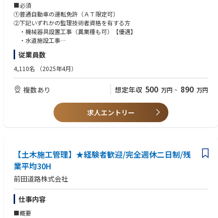
・計画積算
■必須
・仮設計画の作成
①普通自動車の運転免許（ＡＴ限定可）
※施工図などの図面作成は行いません。
②下記いずれかの監理技術者資格を有する方
・機械器具設置工事（異業種も可）【優遇】
■案件・業務について
・水道施設工事
＊工期
・清掃施設工事
従業員数
半年～１年、長くて２～３年です。
現場までの通勤が難しい場合には、半年～1年の長期出張となります。
■歓迎
4,110名
（2025年4月）
・エンジニアリング業、水処理業での経験者
＊担当案件数（規模や期間により件数は変動します）
500
890
複数あり
想定年収
万円
~
万円
大規模案件：年間1件程度
小中規模案件：年間1件～15件程度。
求人エントリー
＊受注金額・フォロー体制
大規模案件：金額は50億～100億円／3～4名程度で担当
小中規模案件：金額は100万～数億円／１名～2名程度で担当
＊DXへの取り組み
【土木施工管理】★経験者歓迎/完全週休二日制/残
タブレットを活用した施工管理など、DXを活用し業務効率化の取り組みを
業平均30H
行っています。
前田道路株式会社
■働き方：
・在宅：担当現場がない、稼働していないときは、事務作業を在宅で行う
仕事内容
ことが可能（最低週1回は出社）
■概要
・夜勤：なし