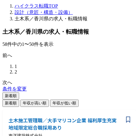
ハイクラス転職TOP
設計（意匠・構造・設備）
土木系／香川県の求人・転職情報
土木系／香川県の求人・転職情報
58
件
中の
1
〜
50
件を表示
前へ
1
2
次へ
条件を変更
新着順
新着順
年収が高い順
年収が低い順
土木施工管理職／大手マリコン企業 福利厚生充実
地域限定総合職採用あり
東洋建設株式会社