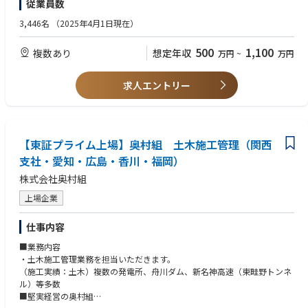
従業員数
②プロジェクト全体の実行予算書作成、損益・工事資金管理
③工事進捗・出来形管理、協力会社への発注・管理調整、図面チェック、
3,446名
（2025年4月1日現在）
施工図作成、測量、各種データ分析
④安全衛生、労務管理並びに記録の保管他
500
1,100
複数あり
想定年収
万円
~
万円
■案件詳細
ダム、トンネル、道路、都市土木（シールド工法等）、上下水処理場、造
求人エントリー
成、震災復興支援等
■施工事例
https://www.ad-hzm.co.jp/works/
【東証プライム上場】奥村組 土木施工管理（関西
■働き方、その他
支社・愛知・広島・香川・福岡）
・フルフレックス制や在宅勤務制度など、各自が裁量を持って働ける環境
株式会社奥村組
が整っている為、全社の残業時間は月平均30時間程度です。
※就業後の残業は上長承認が必要な為、各自が業務工程を立て業務を行っ
上場企業
ています。
・外勤者も働きやすい環境：作業所「4週8閉所」の取り組みを推進してお
仕事内容
ります。
・入寮条件はありますが寮も完備されています。
■業務内容
・住宅融資や持株制度、退職金制度など福利厚生、各種手当も充実してい
・土木施工管理業務を担当いただきます。
ます。
（施工実績：土木）複数の発電所、舟川ダム、新名神高速（東畦野トンネ
・施工管理従事者全員にiPadを配布し、自社内で現場専用アプリを開発・
ル）等多数
展開することで、現場の声を迅速かつ適切に反映させることができ、現場
■堅実経営の奥村組
が必要とする情報をアプリに一元化することに成功しました。