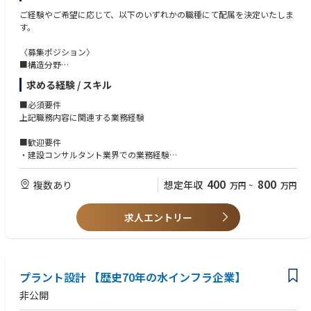
ご経験やご希望に応じて、以下のいずれかの職種にて配属を決定いたしま
す。
〈募集ポジション〉
■構造分野
橋梁設計計画（鋼橋、PC橋、下部工）、橋梁維持管理（点検、調査、補
求める経験 / スキル
修設計）
■必須要件
■道路設計分野
上記職務内容に関連する業務経験
道路計画・道路設計・土質、地質調査
■歓迎要件
■交通計画分野（都市計画分野含む）
・建設コンサルタント業界での業務経験
総合交通計画・道路整備計画・ITS・都市、地方計画に関わる調査計画・
・技術士、RCCM
デマンドバスの運用管理
400
800
複数あり
想定年収
万円
~
万円
■土木施設維持管理分野
インフラ施設全般のライフサイクルにかかわる計画・設計・維持管理
求人エントリー
■情報分野
1)情報システムに関わる調査・計画・設計
2)情報システムの設計・開発・運営保守
プラント設計 【歴史70年の水インフラ企業】
■電気通信分野
非公開
道路・河川等に関わる電気通信設備の調査・計画・設計