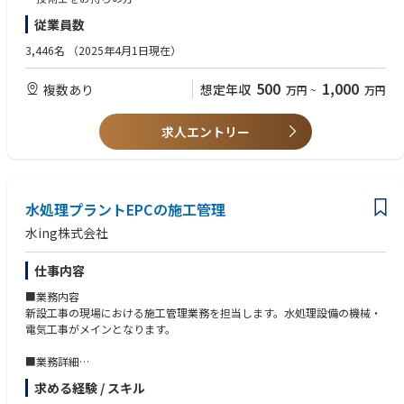
成、震災復興支援等
従業員数
3,446名
（2025年4月1日現在）
500
1,000
複数あり
想定年収
万円
~
万円
求人エントリー
水処理プラントEPCの施工管理
水ing株式会社
仕事内容
■業務内容
新設工事の現場における施工管理業務を担当します。水処理設備の機械・
電気工事がメインとなります。
■業務詳細
・客先との工事内容に関する折衝
求める経験 / スキル
・協力会社との業務に関する折衝