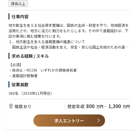
課長以上
仕事内容
地方創生を支える社会資本整備は、国民の生命・財産を守り、地域経済を
活発化させ、地方に活力と魅力をもたらします。その中で道路設計は、下
記の事項に絡む提案を行います。
１．地方創生を支える道路整備の推進について
国民生活や社会・経済活動を支え、安全・安心な国土形成のための道路
ネットワークの整備。ミッシングリンクの解消、代替機能を発揮する道路
求める経験 / スキル
整備の提案。通学路の安全を確保する対策や自転車通行帯の整備など交通
事故対策の提案。
【必須】
２．防災・減災、国土強靭化の強力かつ継続的・安定的推進について
・技術士・RCCM いずれかの資格保有者
（１）災害に強い道路ネットワーク構築の加速化・深化を図るため、円
・道路設計経験者
滑な支援物資搬送等に不可欠な緊急輸送道路等における無電柱化や法面対
従業員数
策、発災後の迅速な復旧振興を支援する道の駅や公園等防災拠点の整備対
策をハード・ソフト両面からの提案。
360名
（2024年11月現在）
（２）安全・安心な道路空間整備、円滑な物流環境の整備、BIM/CIMに
よる生産性の向上の提案。
800
1,300
複数あり
想定年収
万円
~
万円
３．社会インフラの老朽化対策の推進について
予防保全型インフラメンテナンスへの本格転換に向けて老朽化対策の提
案。
求人エントリー
４．道路整備の推進について
（１）平常時・災害時を問わない安定的な輸送を確保するため、重要物
流道路及びその代替・補完路の追加指定を踏まえた整備・機能強化を踏ま