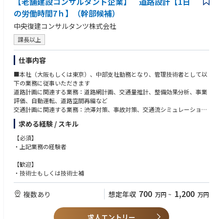
【老舗建設コンサルタント企業】 道路設計【1日
ダム監視制御処理設備・テレメータ・河川ポンプ、ゲート維持管理計
画
の労働時間7ｈ】（幹部候補）
3)BIM/CIM活⽤による設備設計
中央復建コンサルタンツ株式会社
 中央復建は建コン業界の中でも先駆的にBIM/CIMを活⽤
 国⼟交通省(本省他)、NEXCOのＣＩＭ活⽤研究業務に参画
課長以上
 ＣＩＭ活⽤によるトンネル設備設計の⾼度化の⼀環としてCCTVカメラの
⾒え⽅や設備配置の確認に活⽤
仕事内容
・ 新技術開発の取り組み︓研究・製品開発（蓄光式誘導表⽰板の開発：電
源不要で発光する新たな誘導表⽰板をメーカー共同開発し、NETIS登録）
■本社（大阪もしくは東京）、中部支社勤務となり、管理技術者として以
下の業務に従事いただきます
道路計画に関連する業務：道路網計画、交通量推計、整備効果分析、事業
評価、自動運転、道路空間再編など
交通計画に関連する業務：渋滞対策、事故対策、交通流シミュレーション
（ミクロ・マクロ）
求める経験 / スキル
道路設計に関連する業務：道路設計、交差点設計、一般構造物設計、自転
車・歩行者空間計画、渋滞対策、交通事故対策、道路事業監理など
【必須】
【具体的には】
・上記業務の経験者
■道路交通の調査、解析・対策立案や道路計画・道路設計など、道づくり
に必要なソフトからハードまで建設コンサルタント業務全般
【歓迎】
プロポーザル等の提案書作成から受注業務のプロジェクト管理（担当技術
・技術士もしくは技術士補
者や外注先の計画・管理を含む）について主体的に取り組んで頂きます。
特に、以下に示す技術分野についてコンサルティングを主導して頂きま
700
1,200
複数あり
想定年収
万円
~
万円
す。
１．道路計画に関連する業務
求人エントリー