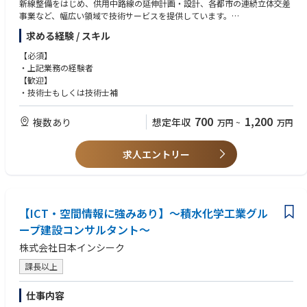
新線整備をはじめ、供用中路線の延伸計画・設計、各都市の連続立体交差
事業など、幅広い領域で技術サービスを提供しています。
求める経験 / スキル
※業務経験、保有資格、プロポーザル等での受注実績等を考慮の上、決定
されます。詳しくは担当コンサルタントにお尋ねください。
【必須】
・上記業務の経験者
【歓迎】
・技術士もしくは技術士補
700
1,200
複数あり
想定年収
万円
~
万円
求人エントリー
【ICT・空間情報に強みあり】～積水化学工業グル
ープ建設コンサルタント～
株式会社日本インシーク
課長以上
仕事内容