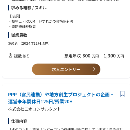
ネットワークの整備。ミッシングリンクの解消、代替機能を発揮する道路
求める経験 / スキル
整備の提案。通学路の安全を確保する対策や自転車通行帯の整備など交通
事故対策の提案。
【必須】
２．防災・減災、国土強靭化の強力かつ継続的・安定的推進について
・技術士・RCCM いずれかの資格保有者
（１）災害に強い道路ネットワーク構築の加速化・深化を図るため、円
・道路設計経験者
滑な支援物資搬送等に不可欠な緊急輸送道路等における無電柱化や法面対
従業員数
策、発災後の迅速な復旧振興を支援する道の駅や公園等防災拠点の整備対
策をハード・ソフト両面からの提案。
360名
（2024年11月現在）
（２）安全・安心な道路空間整備、円滑な物流環境の整備、BIM/CIMに
よる生産性の向上の提案。
800
1,300
複数あり
想定年収
万円
~
万円
３．社会インフラの老朽化対策の推進について
予防保全型インフラメンテナンスへの本格転換に向けて老朽化対策の提
案。
求人エントリー
４．道路整備の推進について
（１）平常時・災害時を問わない安定的な輸送を確保するため、重要物
流道路及びその代替・補完路の追加指定を踏まえた整備・機能強化を踏ま
えた道路計画の提案。
（２）通学路の安全確保の観点から交通安全対策を充実させた道路整備
PPP（官民連携）や地方創生プロジェクトの企画・
の提案、安全で快適な自転車利用環境を創出した道路空間整備の提案。
運営◆年間休日125日/残業20H
株式会社三水コンサルタント
※中途採用募集要項という冊子を準備しておりますので、選考時にお渡し
させて頂きます。
仕事内容
【水のコンサル業界ナンバーワンの待遇実現を目指しています！自治体と