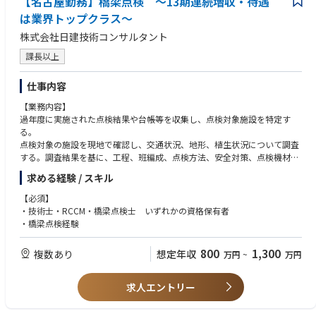
【名古屋勤務】橋梁点検 ～13期連続増収・待遇
は業界トップクラス～
株式会社日建技術コンサルタント
課長以上
仕事内容
【業務内容】
過年度に実施された点検結果や台帳等を収集し、点検対象施設を特定す
る。
点検対象の施設を現地で確認し、交通状況、地形、植生状況について調査
する。調査結果を基に、工程、班編成、点検方法、安全対策、点検機材の
選定、道路使用計画、仮設備計画等を検討し、点検計画を行う。点検を行
求める経験 / スキル
うにあたり、関係機関（警察、鉄道、高速道路）と協議を行い、点検予定
日、作業時間、点検方法についての確認を行う。
【必須】
点検の内容は、巡回点検、第三者被害予防措置、橋梁定期点検、道路構造
・技術士・RCCM・橋梁点検士 いずれかの資格保有者
物定期点検について、国が定める点検要領に従って、近接目視で点検を行
・橋梁点検経験
う。
点検の結果は、点検要領に定められた様式に従って、点検調書を作成す
800
1,300
複数あり
想定年収
万円
~
万円
る。
【技術的特徴】
求人エントリー
標識、照明施設、横断歩道橋橋脚基部（地面との境界部）に腐食が見られ
た場合は、NETISに登録されている支柱路面境界部調査システム（キズミ