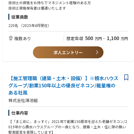
理場施設の維持管理計画策定，など
技術士の資格をお持ちでマネジメント経験のある方
技術士資格保有者は優遇いたします
従業員数
220名
（2025年4月現在）
500
1,100
複数あり
想定年収
万円
~
万円
求人エントリー
【施工管理職（建築・土木・設備）】※積水ハウス
グループ/創業150年以上の優良ゼネコン/裁量権の
ある社風
株式会社鴻池組
仕事内容
【「まじめに、まっすぐ」2021年で創業150周年を迎えた老舗ゼネコン/2
019年から積水ハウスグループの一員となり、建築・土木・住に隙の無い
堅実経営を実現しています】