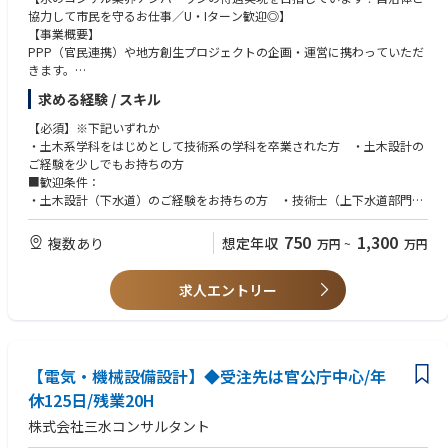
協力して市民を守るお仕事／U・Iターン歓迎◎】
【事業概要】
PPP（官民連携）や地方創生プロジェクトの企画・運営に携わっていただ
きます。
【業務内容】
求める経験 / スキル
■上下水道事業などのプロジェクト管理・施工管理（プロジェクトマネジ
ャー）
【必須】※下記いずれか
■上下水道事業などの公共工事に関する技術提案、工事計画、受注案件等
・土木系学科をはじめとして技術系の学科を卒業された方 ・土木設計の
■官公庁（主に地方自治体）、民間企業等ステークホルダーとの折衝
ご経験を少しでもお持ちの方
●官側のアドバイザー
■歓迎条件：
・導入可能性調査、事業者選定支援等
・土木設計（下水道）のご経験をお持ちの方 ・技術士（上下水道部門）
＋
またはRCCM等の資格者
モニタリング・経営判断・事業マネジメントの支援
・監理技術者資格(土木、建築、機械器具設置、電気、水道施設、管工事な
750
1,300
複数あり
想定年収
万円
~
万円
●民間事業者として参画
ど)
・更新計画、詳細設計、工事監理
・電気主任技術者
＋
求人エントリー
・水道技術管理者、水道（浄水、管路）施設管理技士、給水装置工事主任
維持管理と更新を起点とした事業マネジメントを主導
技術者
■社内外の技術者やバックオフィス担当者との調整
【求める人物像】
■その他当社事業に関する業務
・プロジェクトマネジャーとして、ステークホルダーとの交渉を担ってい
ただけける方
【電気・機械設備設計】◆受注先は官公庁中心/年
■同社について：
・現場責任者として、品質管理、工程管理などを担っていただける方
三水コンサルタントは50年以上、上水道・下水道・工業用水道の三つの水
休125日/残業20H
に関する事業を展開しています。
株式会社三水コンサルタント
「2025年日経コンストラクション」の建設コンサルタント部門売上高ラン
キング下水道部門、上水道部門でトップクラス！