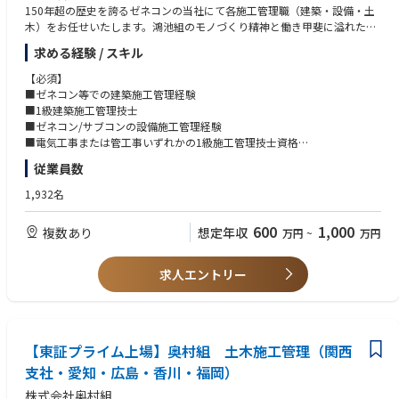
150年超の歴史を誇るゼネコンの当社にて各施工管理職（建築・設備・土
木）をお任せいたします。鴻池組のモノづくり精神と働き甲斐に溢れた環
境でご経験を発揮していただきます。
求める経験 / スキル
【業務内容】
■建築施工管理職：オフィスビルや庁舎、物流施設、商業施設、教育/研
【必須】
究/医療施設、マンション、住宅関連施設など幅広い建築現場における品
■ゼネコン等での建築施工管理経験
質、コスト、工程、安全、環境などの管理・監督業務をお任せいたしま
■1級建築施工管理技士
す。
■ゼネコン/サブコンの設備施工管理経験
■設備施工管理職：設備施工管理をお任せします(施主や設計監理者との交
■電気工事または管工事いずれかの1級施工管理技士資格
渉/建築担当者や協力会社等との調整/施工図や施工要領書等のチェック/変
■ゼネコン等での土木施工管理経験
従業員数
更追加工事の見積/行政との打合せや書類届出/各種検査や機能試験の実施
■1級土木工管理技士
等)
【歓迎】
1,932名
■土木施工管理職：トンネル・道路・鉄道・ダム・河川・土地造成・上下
■一級建築士／建築設備士
水道など幅広い土木現場における品質、コスト、工程、安全、環境などの
600
1,000
複数あり
想定年収
万円
~
万円
管理・監督業務をお任せいたします。
求人エントリー
【東証プライム上場】奥村組 土木施工管理（関西
支社・愛知・広島・香川・福岡）
株式会社奥村組