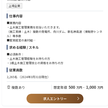
上場企業
仕事内容
■業務内容
・土木施工管理業務を担当いただきます。
（施工実績：土木）複数の発電所、舟川ダム、新名神高速（東畦野トンネ
ル）等多数
■堅実経営の奥村組
高い技術力と良好な財務体質が特徴です。
求める経験 / スキル
自己資本比率が50％もあり、キャッシュも潤沢。与信などに関する心配も
なく、業務に専念いただくことができます。
■必須条件：
また、長年業界で培った信用があるため、忙しくなった際も協力会社や人
・土木施工管理経験をお持ちの方
を集めることや部分最適な外注ができ、社員の過度な負担が減る
・1級土木施工管理技士の資格をお持ちの方
など
従業員数
※勤務地について
2,265名
（2024年3月31日現在）
初任地はご希望を考慮して決定されます。
また入社後は『地域総合職』『全国型総合職』での採用があります。
500
1,000
複数あり
想定年収
万円
~
万円
全国型総合職：全国・海外への転勤可能性あり。
地域総合職：勤務地を奥村組の各支社支店管轄地域内に限定した勤務が可
能です。
求人エントリー