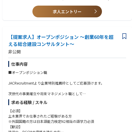
されます。詳しくは担当コンサルタントにお尋ねください。
求人エントリー
【提案求人】オープンポジション ～創業60年を超
える総合建設コンサルタント～
非公開
仕事内容
■オープンポジション職
JACRecruitmentより企業特別推薦枠としてご応募頂けます。
次世代の事業確立や将来マネジメント職として
【専門的なスキル】や【ヒューマンスキル】より
求める経験 / スキル
様々なポジションで、ご経験より配属先決定いたします。
【必須】
＜ 提案先一例 ＞
土木業界でお仕事されたご経験がある方
PPP、PFI事業に関するポジション等
※外国国籍の方は日本語能力検定N2相当の語学力必須
【歓迎】
技術士、RCCMの資格を持ちの方