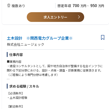
700
950
複数あり
想定年収
万円
~
万円
求人エントリー
土木設計 ※関西電力グループ企業※
株式会社ニュージェック
仕事内容
■業務内容
・建設コンサルタントとして、国や地方自治体が整備する社会インフラに
関わる下記分野における、設計・点検・調査・診断業務に従事頂きます。
（ご経験により専門分野は考慮します）
■登録分野
求める経験 / スキル
河川分野、砂防分野、ダム分野、鉄構分野、道路分野、港湾・海岸分野、
上下水道分野、送配電分野、水力発電分野、地熱分野、地質分野
【必須条件】
・土木設計経験
■ポジションの魅力
・勉強会や研究会、社外活動を積極的に進め、社員一人一人のスキル向上
【歓迎条件】