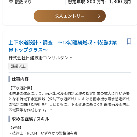
800
1,300
複数あり
想定年収
万円
~
万円
させて頂きます。
求人エントリー
上下水道設計・調査 ～13期連続増収・待遇は業
界トップクラス～
株式会社日建技術コンサルタント
課長以上
仕事内容
【下水道計画】
水防法の改正により、雨水出水浸水想定区域の指定対象の拡大に伴い必要
となる流域下水道区域（公共下水道区域）における雨水出水浸水想定区域
の指定に向けた検討を行うとともに、下水道法に基づく計画降雨浸水防止
区域図等を作成します。
求める経験 / スキル
【下水道管渠設計】
近年、いわゆるゲリラ豪雨と呼ばれる局地的な大雨等により全国各地で浸
【必須】
水被害が多発しており、下水道事業においては、気候変動を踏まえた都市
・技術士・RCCM いずれかの資格保有者