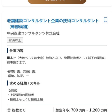
・道路網計画、交通量推計、整備効果分析、事業評価、自動運転、道
路空間再編など、道路計画に関する提案・計画
２．交通計画に関連する業務
老舗建設コンサルタント企業の技術コンサルタント
・渋滞対策、事故対策、交通流シミュレーション（ミクロ・マクロ）
など、交通計画に関する提案・計画
（幹部候補）
中央復建コンサルタンツ株式会社
３．道路設計に関連する業務
・道路設計、交差点設計、一般構造物設計、自転車・歩行者空間計
部長以上
画、渋滞対策、交通事故対策、道路事業監理など、道路概略設計から詳細
設計の提案・実施
仕事内容
４．道路構造物に関連する業務
■本社（大阪もしくは東京）勤務となり、管理技術者として以下の業務に
・切土・盛土に関する計画・設計、道路擁壁に関する計画・設計な
従事頂きます。
ど、道路構造に関する予備設計から詳細設計の提案・実施
-都市計画、交通計画、
５．道路災害の復旧に関連する業務
-環境、防災、
・道路災害の調査・対策検討・復旧、災害査定設計など、調査・提案
-鉄道、道路、港湾、河川・上下水道、橋梁、
求める経験 / スキル
から詳細設計の実施
-地下構造、山岳トンネル、建築、設備及び電気通信施設、構造物維持管
理、地盤、事業評価・社会的合意形成、補償、測量 等
【必須】
６．道路に関連したＢＩＭ／ＣＩＭ活用業務
・上記業務の経験者
・上記の計画や設計に関連したＢＩＭ／ＣＩＭ活用業務において、必
建設コンサルに関する業務を担当して頂きます。
・技術士もしくは技術士補
要なモデル作成の指示、提案やマネジメント
700
1,200
複数あり
想定年収
万円
~
万円
※業務経験、保有資格、プロポーザル等での受注実績等を考慮の上、決定