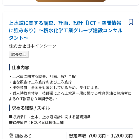
・年間150件ほどのプロジェクトが稼働
・1件あたり2～6人のチーム体制
⇒チームとしての仕事と若手の育成ができる環境!
・案件種別にもよりますが一人当たり2～3件程を同時並行で対応
上水道に関する調査、計画、設計【ICT・空間情報
■他社建設コンサルタント企業との違い
・担当エリア：全国（事業所があるエリア限定での業務ではなく、全国に
に強みあり】～積水化学工業グループ建設コンサル
ある業務の中で取り組みたい案件にチャレンジすることができます）
タント～
・大手建設コンサルタントが受注する案件規模と遜色ない案件を担当でき
ます。
株式会社日本インシーク
・道路、橋梁、河川、港湾、砂防・防災、環境、都市計画、公園など幅広
課長以上
い案件を受注しており、協働することがよくあります。その中で各分野の
技術者が強みを生かして対応します。その結果、国交省から毎年業務表彰
仕事内容
を受賞しています。
・上水道に関する調査、計画、設計全般
・主な顧客は二次官庁および三次官庁
・出張頻度 全国を対象としているため、受注による。
・受入時教育体制 技師長による上水道一般に関する教育訓練と熟練者に
よるOJT教育を３年間予定。
■配属部門：上水道部
求める経験 / スキル
■組織体制：8名
■必須条件：土木、上水道設計に関する基礎知識
■歓迎条件：RCCM又は技術士補
700
1,200
複数あり
想定年収
万円
~
万円