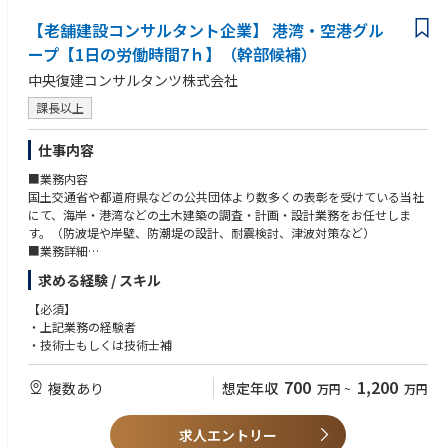
【老舗建設コンサルタント企業】 港湾・空港グル
ープ【1日の労働時間7ｈ】（幹部候補）
中央復建コンサルタンツ株式会社
課長以上
仕事内容
■業務内容
国土交通省や都道府県などの公共団体より数多くの表彰を受けている当社
にて、海岸・港湾などの土木建築の調査・計画・設計業務をお任せしま
す。（防波堤や岸壁、防潮堤の設計、耐震検討、津波対策など）
■業務詳細
・港湾計画、岸壁及び防波堤の新設設計、改良・補修設計、耐震・耐津波
求める経験 / スキル
性能照査
・海岸保全施設（護岸・堤防など）の新設設計、改良・補修設計、耐震・
【必須】
耐津波性能照査
・上記業務の経験者
・港湾・海岸保全施設の維持管理計画検討
・技術士もしくは技術士補
※具体的な内容は、ご経験とスキルを考慮し、面接で個別にご相談させて
頂きます
700
1,200
複数あり
想定年収
万円
~
万円
例）管理技術者として業務をまとめる、技術提案書を作成する、照査技術
者として品質チェックを行う、若手指導・技術的アドバイスを行う等。
■担当案件
求人エントリー