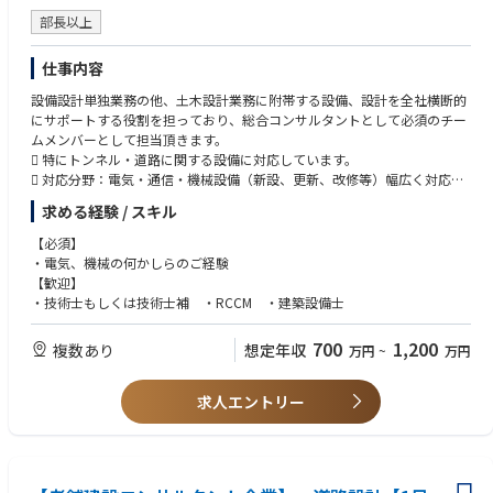
部長以上
仕事内容
設備設計単独業務の他、⼟⽊設計業務に附帯する設備、設計を全社横断的
にサポートする役割を担っており、総合コンサルタントとして必須のチー
ムメンバーとして担当頂きます。
 特にトンネル・道路に関する設備に対応しています。
 対応分野：電気・通信・機械設備（新設、更新、改修等）幅広く対応。
 その他、⼟⽊系技術者がRCCM電気電⼦を取得し、設備設計に参画。
求める経験 / スキル
 客先： 国⼟交通省、地⽅⾃治体、⽔資源機構、本四⾼速(JB)等、幅広い
発注者の業務に対応。
【必須】
 主な銘柄
・電気、機械の何かしらのご経験
1)道路管理⽤設備設計(道路・トンネル・アンダーパス・⽴体横断施設・
【歓迎】
共同溝)
・技術士もしくは技術士補 ・RCCM ・建築設備士
トンネル設備は防災等級A等級〜D等級まで多様に対応
電気・⾼圧受配電(発電設備) ・照明(トンネル、明り部) ・⾮常警報・
700
1,200
複数あり
想定年収
万円
~
万円
道路情報板・アンダーパス警報設備・遠隔式交通遮断機
通信・ラジオ再放送(無線補助) ・CCTV ・光ケーブル経路・経路情報
収集装置(DSRC)
求人エントリー
テレメータ・多重無線・ネットワーク
機械・トンネル消⽕栓・トンネル換気(ジェットファン)
道路排⽔ポンプ・消融雪設備
2) 河川管理⽤設備設計(ダム・揚排⽔機場・河川ゲート・遊⽔地)