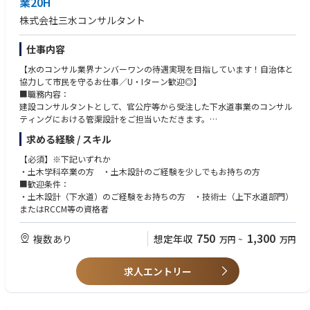
業20H
株式会社三水コンサルタント
仕事内容
【水のコンサル業界ナンバーワンの待遇実現を目指しています！自治体と
協力して市民を守るお仕事／U・Iターン歓迎◎】
■職務内容：
建設コンサルタントとして、官公庁等から受注した下水道事業のコンサル
ティングにおける管渠設計をご担当いただきます。
※設計対象…下水処理施設・下水道管渠
求める経験 / スキル
■職務の特徴：
・下水処理場の建設、河川の整備等に伴う調査、計画、設計業務を行って
【必須】※下記いずれか
いただきます。主要顧客である官公庁の担当者と上下水道事業の案件につ
・土木学科卒業の方 ・土木設計のご経験を少しでもお持ちの方
いて、今後どのように取り組むのが最善かを検討し、プランニングしてい
■歓迎条件：
ただきます。
・土木設計（下水道）のご経験をお持ちの方 ・技術士（上下水道部門）
■同社について：
またはRCCM等の資格者
三水コンサルタントは50年以上、上水道・下水道・工業用水道の三つの水
に関する事業を展開しています。
750
1,300
複数あり
想定年収
万円
~
万円
「2025年日経コンストラクション」の建設コンサルタント部門売上高ラン
キング下水道部門、上水道部門でトップクラス！
また、女性の60％以上が技術職、2024年に続き2025年にも健康経営優良
求人エントリー
法人継続認定済みと、働きやすさも自慢◎