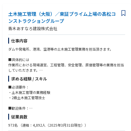
土木施工管理（大阪）／東証プライム上場の髙松コ
ンストラクショングループ
青木あすなろ建設株式会社
仕事内容
ダムや発電所、港湾、空港等の⼟⽊施⼯管理業務を担当頂きます。
■具体的には
作業所における現場運営、⼯程管理、安全管理、原価管理等の業務を担当
していただきます。
現場への直⾏・直帰が多いです。(現場付近に現場事務所を設置します）
求める経験 / スキル
担当する案件は、⾦額として億単位規模の⼤規模なものが多く、⼯期とし
て1〜2年のものが多いです。
■必須要件：
・土木施⼯管理の業務経験
・2級土木施⼯管理技⼠
■歓迎条件：
・1級土木施⼯管理技⼠
従業員数
973名
（連結：4,892人（2025年3月31日現在））