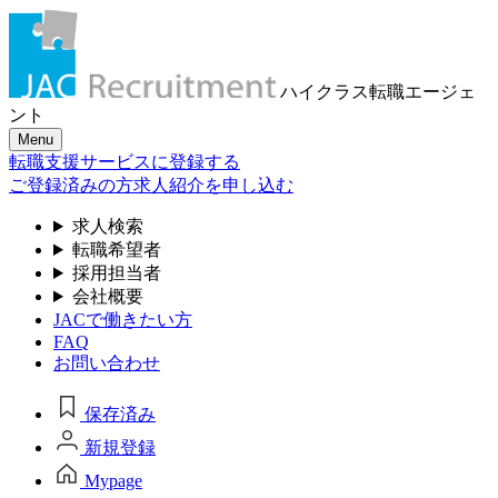
ハイクラス転職
エージェ
ント
Menu
転職支援サービスに登録する
ご登録済みの方
求人紹介を申し込む
求人検索
転職希望者
採用担当者
会社概要
JACで働きたい方
FAQ
お問い合わせ
保存済み
新規登録
Mypage