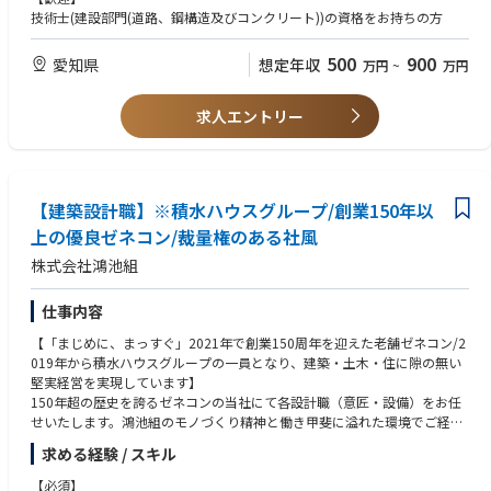
ど
技術士(建設部門(道路、鋼構造及びコンクリート))の資格をお持ちの方
500
900
愛知県
想定年収
万円
~
万円
求人エントリー
【建築設計職】※積水ハウスグループ/創業150年以
上の優良ゼネコン/裁量権のある社風
株式会社鴻池組
仕事内容
【「まじめに、まっすぐ」2021年で創業150周年を迎えた老舗ゼネコン/2
019年から積水ハウスグループの一員となり、建築・土木・住に隙の無い
堅実経営を実現しています】
150年超の歴史を誇るゼネコンの当社にて各設計職（意匠・設備）をお任
せいたします。鴻池組のモノづくり精神と働き甲斐に溢れた環境でご経験
を発揮していただきます。
求める経験 / スキル
【業務内容】
意匠設計：建築設計でプロジェクトマネージャーとしてプロジェクトの取
【必須】