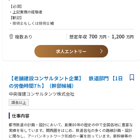
※業務経験、保有資格、プロポーザル等での受注実績等を考慮の上、決定
【必須】
されます。詳しくは担当コンサルタントにお尋ねください。
・上記業務の経験者
【歓迎】
・技術士もしくは技術士補
700
1,200
複数あり
想定年収
万円
~
万円
求人エントリー
【老舗建設コンサルタント企業】 鉄道部門 【1日
の労働時間7ｈ】（幹部候補）
中央復建コンサルタンツ株式会社
課長以上
仕事内容
都市鉄道の計画・設計において、創業80年の歴史の中で全国各地に豊富な
実績を有しています。関西圏をはじめ、鉄道各社の多くの路線計画・設計
に関与し、アーバンネットワーク形成の一翼を担っています。新幹線等の