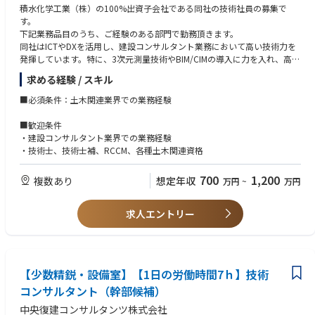
積水化学工業（株）の100%出資子会社である同社の技術社員の募集で
す。
下記業務品目のうち、ご経験のある部門で勤務頂きます。
同社はICTやDXを活用し、建設コンサルタント業務において高い技術力を
発揮しています。特に、3次元測量技術やBIM/CIMの導入に力を入れ、高品
質かつ効率的なプロジェクト推進を目指しています。
求める経験 / スキル
また定年後も長く働くことも可能です。（70代も多数在籍してます）
■必須条件：土木関連業界での業務経験
■業務内容
・交通・都市計画（道路、橋梁・構造物、都市計画、調査点検）
■歓迎条件
・ライフライン（下水道、上水道、電力）
・建設コンサルタント業界での業務経験
・河川・港湾・防災（河川砂防、港湾、防災・環境、地盤調査）
・技術士、技術士補、RCCM、各種土木関連資格
・空間情報（測量、空間情報処理）
・発注者支支援、CM
700
1,200
複数あり
想定年収
万円
~
万円
求人エントリー
【少数精鋭・設備室】【1日の労働時間7ｈ】技術
コンサルタント（幹部候補）
中央復建コンサルタンツ株式会社