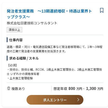
ー1）KT-130057-Vを用いて、非破壊（地面を掘削することなく）による支
柱減肉調査を行う。
発注者支援業務 ～13期連続増収・待遇は業界ト
溝橋橋梁点検において、道路下に埋設され、構造物の延長が長く、寸法の
小さい施設があり、施設に人が進入しての点検が困難な場合等は、管内検
ップクラス～
査用カメラを用いて、動画や写真撮影による調査を行う。
株式会社日建技術コンサルタント
※中途採用募集要項という冊子を準備しておりますので、選考時にお渡し
課長以上
させて頂きます。
仕事内容
道路・橋梁・河川・電気通信設備工事など発注者様現場にて、1年～3年程
度の工期で発注者の支援業務を担当頂きます。
求める経験 / スキル
【必須】
・技術士、技術士補、RCCM、1級土木施工管理技士、2級土木施工管理技
士 いずれかの資格保有者
・土木施工管理経験
800
1,300
複数あり
想定年収
万円
~
万円
求人エントリー