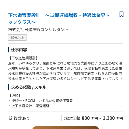
下水道管渠設計 ～13期連続増収・待遇は業界ト
ップクラス～
株式会社日建技術コンサルタント
課長以上
仕事内容
【下水道管渠設計】
近年、いわゆるゲリラ豪雨と呼ばれる局地的な大雨等により全国各地で浸
水被害が多発しており、下水道事業においては、気候変動を踏まえた都市
浸水対策施設の建設が進められています。都市部で施工される大口径都市
浸水対策を目的とした下水道管の多くはシールド工法で築造されており、
近年の地下利用状況に連動して大深度で計画される事が増えています。下
求める経験 / スキル
水道管渠工事は、一般的に大部分が市街地道路内での施工となるため、道
路交通や周辺環境等への影響、あるいは輻輳した地下埋設物道路橋基礎と
【必須】
の近接施工など、厳しい制約条件の中で行われています。そのことから、
・技術士・RCCM いずれかの資格保有者
経済性・施工性・維持管理性それぞれの観点を考え設計を行います。
・上下水道設計・調査経験
※中途採用募集要項という冊子を準備しておりますので、選考時にお渡し
800
1,300
複数あり
想定年収
万円
~
万円
させて頂きます。