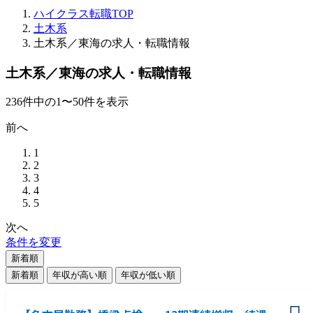
ハイクラス転職TOP
土木系
土木系／東海の求人・転職情報
土木系／東海の求人・転職情報
236
件
中の
1
〜
50
件を表示
前へ
1
2
3
4
5
次へ
条件を変更
新着順
新着順
年収が高い順
年収が低い順