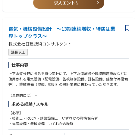
求人エントリー
電気・機械設備設計 ～13期連続増収・待遇は業
界トップクラス～
株式会社日建技術コンサルタント
課長以上
仕事内容
上下水道分野に強みを持つ同社にて、上下水道施設や環境関連施設などに
使用される電気設備（配電設備、監視制御設備、計装設備、建築付帯設備
等）、機械設備（空調、照明）の設計業務に携わっていただきます。
【具体的には】
■調査、診断
求める経験 / スキル
■法手続
■基本構想および基本計画策定
【必須】
■基本設計、詳細設計 など
・技術士・RCCM・建築設備士 いずれかの資格保有者
※新規案件が3割、既存案件が7割程度となります。
・電気設備・機械設備 いずれかの経験
※中途採用募集要項という冊子を準備しておりますので、選考時にお渡し