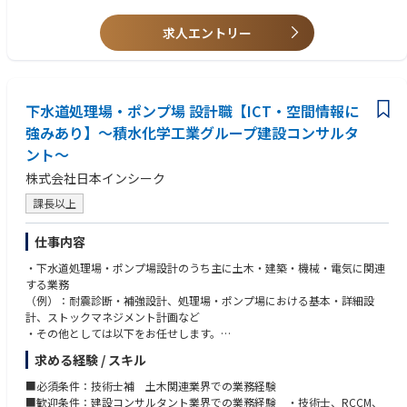
求人エントリー
下水道処理場・ポンプ場 設計職【ICT・空間情報に
強みあり】～積水化学工業グループ建設コンサルタ
ント～
株式会社日本インシーク
課長以上
仕事内容
・下水道処理場・ポンプ場設計のうち主に土木・建築・機械・電気に関連
する業務
（例）：耐震診断・補強設計、処理場・ポンプ場における基本・詳細設
計、ストックマネジメント計画など
・その他としては以下をお任せします。
頻度が多い業務：耐震診断、耐震補強設計など
求める経験 / スキル
頻度が低い業務：ストックマネジメント計画、基本設計 関連
■出張頻度：客先打合せとして2～6回／月（全国）
■必須条件：技術士補 土木関連業界での業務経験
■配属部門：インフラ施設部
■歓迎条件：建設コンサルタント業界での業務経験 ・技術士、RCCM、