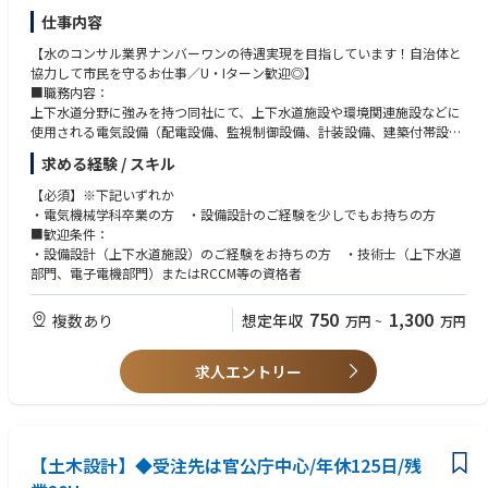
また、女性の60％以上が技術職、2024年に続き2025年にも健康経営優良
仕事内容
法人継続認定済みと、働きやすさも自慢◎
【水のコンサル業界ナンバーワンの待遇実現を目指しています！自治体と
協力して市民を守るお仕事／U・Iターン歓迎◎】
■職務内容：
上下水道分野に強みを持つ同社にて、上下水道施設や環境関連施設などに
使用される電気設備（配電設備、監視制御設備、計装設備、建築付帯設備
等）、機械設備（空調、照明）の設計業務に携わっていただきます。
求める経験 / スキル
【具体的には】
・調査、診断
【必須】※下記いずれか
・法手続
・電気機械学科卒業の方 ・設備設計のご経験を少しでもお持ちの方
・基本構想および基本計画策定
■歓迎条件：
・基本設計、詳細設計 など
・設備設計（上下水道施設）のご経験をお持ちの方 ・技術士（上下水道
※新規案件が2割、既存案件が8割程度となります。
部門、電子電機部門）またはRCCM等の資格者
■同社について：
三水コンサルタントは50年以上、上水道・下水道・工業用水道の三つの水
750
1,300
複数あり
想定年収
万円
~
万円
に関する事業を展開しています。
「2025年日経コンストラクション」の建設コンサルタント部門売上高ラン
キング下水道部門、上水道部門でトップクラス！
求人エントリー
また、女性の60％以上が技術職、2024年に続き2025年にも健康経営優良
法人継続認定済みと、働きやすさも自慢◎
【土木設計】◆受注先は官公庁中心/年休125日/残