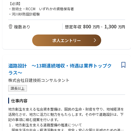
ト対策を併用し、減災を推進して頂きます。
【必須】
・技術士・RCCM いずれかの資格保有者
※中途採用募集要項という冊子を準備しておりますので、選考時にお渡し
・河川砂防設計経験
させて頂きます。
800
1,300
複数あり
想定年収
万円
~
万円
求人エントリー
道路設計 ～13期連続増収・待遇は業界トップク
ラス～
株式会社日建技術コンサルタント
課長以上
仕事内容
地方創生を支える社会資本整備は、国民の生命・財産を守り、地域経済を
活発化させ、地方に活力と魅力をもたらします。その中で道路設計は、下
記の事項に絡む提案を行います。
１．地方創生を支える道路整備の推進について
国民生活や社会・経済活動を支え、安全・安心な国土形成のための道路