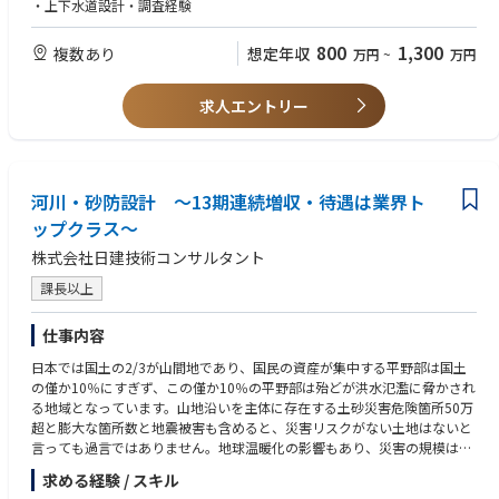
浸水対策施設の建設が進められています。都市部で施工される大口径都市
・上下水道設計・調査経験
浸水対策を目的とした下水道管の多くはシールド工法で築造されており、
近年の地下利用状況に連動して大深度で計画される事が増えています。下
800
1,300
複数あり
想定年収
万円
~
万円
水道管渠工事は、一般的に大部分が市街地道路内での施工となるため、道
路交通や周辺環境等への影響、あるいは輻輳した地下埋設物道路橋基礎と
の近接施工など、厳しい制約条件の中で行われています。そのことから、
求人エントリー
経済性・施工性・維持管理性それぞれの観点を考え設計を行います。
【下水処理場・ポンプ場設計】
河川の水質環境保全のため、下水道計画から、下水処理場の新設設計、増
河川・砂防設計 ～13期連続増収・待遇は業界ト
設設計、長寿命化計画、ストックマネjメント計画、設備改築設計および耐
震補強設計を行います。また、経年劣化による設備の老朽化対策（設備改
ップクラス～
築設計）、耐震性能向上のための耐震補強設計、災害時等においても下水
株式会社日建技術コンサルタント
処理場の機能確保するための耐水化設計等を行い、持続可能な下水道処理
場に貢献します。
課長以上
※中途採用募集要項という冊子を準備しておりますので、選考時にお渡し
仕事内容
させて頂きます。
日本では国土の2/3が山間地であり、国民の資産が集中する平野部は国土
の僅か10％にすぎず、この僅か10％の平野部は殆どが洪水氾濫に脅かされ
る地域となっています。山地沿いを主体に存在する土砂災害危険箇所50万
超と膨大な箇所数と地震被害も含めると、災害リスクがない土地はないと
言っても過言ではありません。地球温暖化の影響もあり、災害の規模は年
をおって大きくなる一方で、これに対応すべく、災害リスクに対応する危
求める経験 / スキル
険箇所や警戒区域の設定とハザードマップ周知、避難体制の確立等のソフ