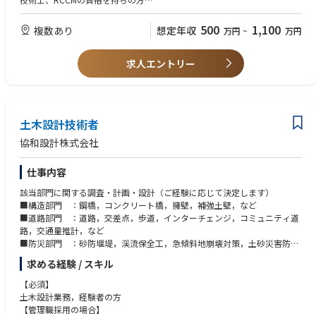
下記は同社の現在の部門一覧になります。
技術士資格保有者は優遇いたします
500
1,100
複数あり
想定年収
万円
~
万円
■構造部門 ：鋼橋，コンクリート橋，擁壁，補強土壁，など
【管理職採用の場合】
■道路部門 ：道路，交差点，歩道，インターチェンジ，コミュニティ道
技術士の資格をお持ちでマネジメント経験のある方
路，交通量推計，など
求人エントリー
■防災部門 ：砂防堰堤，渓流保全工，急傾斜地崩壊対策，土砂災害防止
法に基づく基礎調査，など
■保全部門 ：橋梁補修・補強設計，橋梁・道路構造物点検，耐震設計，
電線共同溝，など
土木設計技術者
■上水道部門：送水・配水管，水管橋，緊急時給水拠点，など
■下水道部門：下水道管路施設，下水道管路更生，下水道管路施設及び処
協和設計株式会社
理場施設の維持管理計画策定，など
仕事内容
該当部門に関する調査・計画・設計（ご経験に応じて決定します）
■構造部門 ：鋼橋，コンクリート橋，擁壁，補強土壁，など
■道路部門 ：道路，交差点，歩道，インターチェンジ，コミュニティ道
路，交通量推計，など
■防災部門 ：砂防堰堤，渓流保全工，急傾斜地崩壊対策，土砂災害防止
法に基づく基礎調査，など
求める経験 / スキル
■保全部門 ：橋梁補修・補強設計，橋梁・道路構造物点検，耐震設計，
電線共同溝，など
【必須】
■上水道部門：送水・配水管，水管橋，緊急時給水拠点，など
土木設計業務，経験者の方
■下水道部門：下水道管路施設，下水道管路更生，下水道管路施設及び処
【管理職採用の場合】