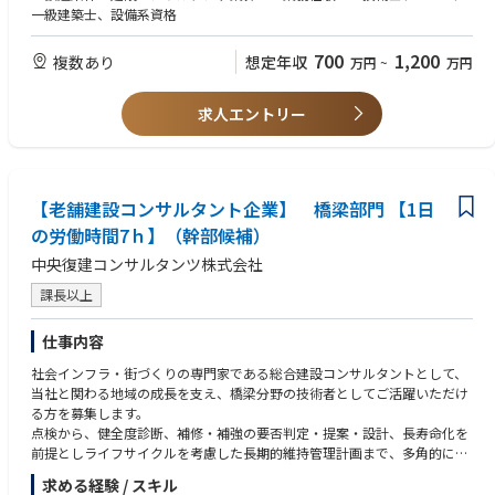
■組織体制：10名
一級建築士、設備系資格
700
1,200
複数あり
想定年収
万円
~
万円
求人エントリー
【老舗建設コンサルタント企業】 橋梁部門 【1日
の労働時間7ｈ】（幹部候補）
中央復建コンサルタンツ株式会社
課長以上
仕事内容
社会インフラ・街づくりの専門家である総合建設コンサルタントとして、
当社と関わる地域の成長を支え、橋梁分野の技術者としてご活躍いただけ
る方を募集します。
点検から、健全度診断、補修・補強の要否判定・提案・設計、長寿命化を
前提としライフサイクルを考慮した長期的維持管理計画まで、多角的に事
業者を支援し、持続可能な社会を目指します。
求める経験 / スキル
※メーカー側での設計経験者も大歓迎です。