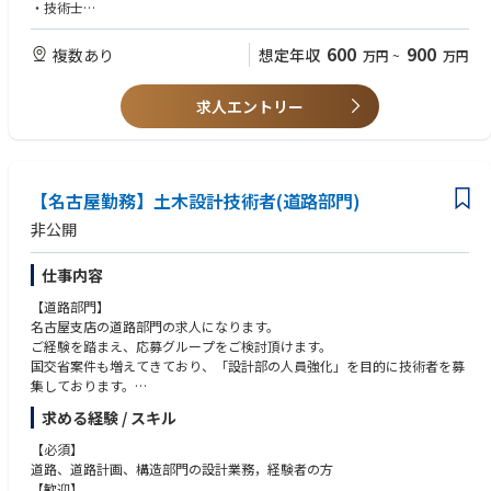
に努めています。
・技術士
・資格取得に向けて計画的サポート体制の充実を図っています。(技術士、
・RCCM
博士等)
・ビジネス対応可能な英語力
600
900
複数あり
想定年収
万円
~
万円
■就業環境
※仕事内容に記載の通り、土木設計の中の専門部門でご活躍頂ける環境が
・業務（仕事）は、プロジェクトごとにチームを組んで対応します。当面
求人エントリー
ございます。
はベテラン技術者の設計補助から始めてもらうことになります。勤務は主
に事務所内での作業となりますが、客先との打合せや現地調査等による出
張はございます。
【名古屋勤務】土木設計技術者(道路部門)
非公開
仕事内容
【道路部門】
名古屋支店の道路部門の求人になります。
ご経験を踏まえ、応募グループをご検討頂けます。
国交省案件も増えてきており、「設計部の人員強化」を目的に技術者を募
集しております。
求める経験 / スキル
■道路グループ ：道路の予備設計、詳細設計業務など
■道路計画グループ ：交通量推計評価、費用便益、事業計画、ETC2.0、
【必須】
道路概略設計、都市計画など
道路、道路計画、構造部門の設計業務，経験者の方
■構造グループ ：橋梁設計(新規)、橋梁・道路構造物点検、耐震設計な
【歓迎】