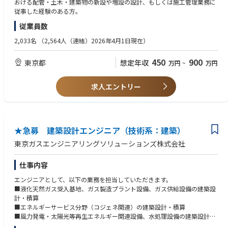
おける配管・土木・建築物の新設や増設の設計、もしくは施工管理業務に
■業者選定・積算・予算管理（変更の範囲：当社業務全般）
従事した経験のある方。
従業員数
・パイプラン技術部のご紹介
https://www.tokyogas-es.co.jp/business/gas/index.html#anchor03
2,033名
（2,564人（連結）2026年4月1日現在）
※本社主体ですが、全国各地への短期的な出張あり
450
900
東京都
想定年収
万円
~
万円
求人エントリー
★急募 建築設計エンジニア（技術系：建築）
東京ガスエンジニアリングソリューションズ株式会社
仕事内容
エンジニアとして、以下の業務を担当していただきます。
■液化天然ガス受入基地、ガス製造プラント設備、ガス供給設備の建築設
計・積算
■エネルギーサービス分野（コジェネ関連）の建築設計・積算
■風力発電・太陽光等再生エネルギー関連設備、水処理設備の建築設計・
積算