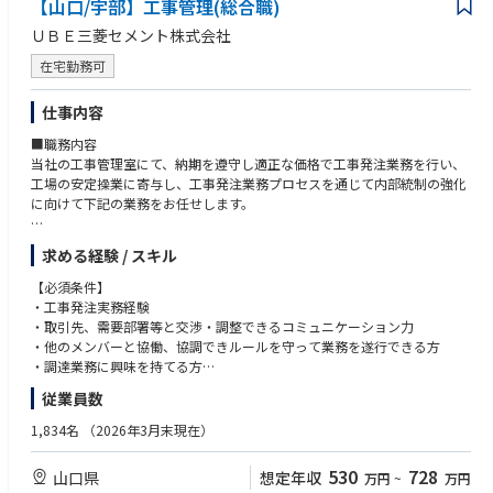
【山口/宇部】工事管理(総合職)
ＵＢＥ三菱セメント株式会社
在宅勤務可
仕事内容
■職務内容
当社の工事管理室にて、納期を遵守し適正な価格で工事発注業務を行い、
工場の安定操業に寄与し、工事発注業務プロセスを通じて内部統制の強化
に向けて下記の業務をお任せします。
■入社後にお任せする業務
求める経験 / スキル
・各工場で発生した工事、設備補修、新規設備設置などの請負工事につい
て取引先から提出された見積書の査定、価格交渉・発注業務
【必須条件】
・工事契約に関する条件整理や取引先選定・見直し（評価、管理）など、
・工事発注実務経験
管理業務や業務改善の推進
・取引先、需要部署等と交渉・調整できるコミュニケーション力
・他のメンバーと協働、協調できルールを守って業務を遂行できる方
■将来的にお任せする業務
・調達業務に興味を持てる方
・将来の管理職候補として工事管理室の総合職としての経験を積みなが
・PC操作（MS Office含む）ができる方
従業員数
ら、工事だけでなく資材調達にも業務の幅を広げ、資材部全体の業務に携
わって頂きたです。
【歓迎要件】
1,834名
（2026年3月末現在）
・購買部・資材部での業務経験
■キャリアパス
・何らかのプロジェクトで技術職の経験または保全業務の経験がある方
530
728
山口県
想定年収
万円
~
万円
資材部門系の管理職
・工事査定・発注業務の経験がある方