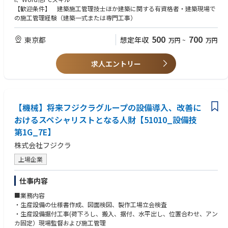
【歓迎条件】 建築施工管理技士ほか建築に関する有資格者・建築現場で
の施工管理経験（建築一式または専門工事）
500
700
東京都
想定年収
万円
~
万円
求人エントリー
【機械】将来フジクラグループの設備導入、改善に
おけるスペシャリストとなる人財【51010_設備技
第1G_7E】
株式会社フジクラ
上場企業
仕事内容
■業務内容
・生産設備の仕様書作成、図面検図、製作工場立会検査
・生産設備据付工事(荷下ろし、搬入、据付、水平出し、位置合わせ、アン
カ固定）現場監督および施工管理