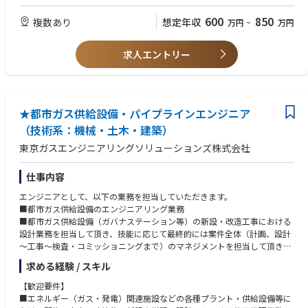
やボイラー設備などの省エネ設備を施工する場合があります。
600
850
複数あり
想定年収
万円
~
万円
同社のエンジニアリングチームの事業に関して
【再生可能エネルギー】
求人エントリー
太陽光発電システム、バイオマス発電システム、風力発電システムとい
った再生可能エネルギーEPCを行う事業です。
豊富な導入実績のもと、比較検討が出来るよう複数のシステム提案を行
い、お客様に予算感、ご要望を最大限反映。
計画段階から積極的にサポートすることで多くのお客様より厚い信頼を
★都市ガス供給設備・パイプラインエンジニア
得ています。
（技術系：機械・土木・建築）
【省エネルギーシステム】
東京ガスエンジニアリングソリューションズ株式会社
工場や事業所に向けて省エネルギー・環境対策の観点から、コージェネ
レーションシステムや燃料転換システムなど、
エネルギー改善に向けたあらゆる設備を提案、施工する事業です。
仕事内容
エネルギー安定供給にも貢献し、お客様からは無くてはならないシステ
エンジニアとして、以下の業務を担当していただきます。
ムとして評価いただいています。
■都市ガス供給設備のエンジニアリング業務
コージェネレーションシステムは設立来1,400基以上導入
■都市ガス供給設備（ガバナステーション等）の新設・改造工事における
設計業務を担当して頂き、技能に応じて最終的には案件全体（計画、設計
実績一覧：https://www.tess-eng.co.jp/case/
～工事～検査・コミッショニングまで）のマネジメントを担当して頂きま
す。
求める経験 / スキル
【職務内容の一例】
【歓迎要件】
■設備レイアウト検討・配管設計・材料選定
■エネルギー（ガス・発電）関連施設などの各種プラント・供給設備等に
■全体（設計～工事）の工程調整・管理