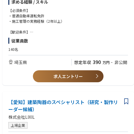
求める経験 / スキル
プレカットメーカーの当社で大型案件の木造の施工管理をお任せしており
ます。
【必須条件】
工程管理～安全管理に加え、現場全体の進捗管理、現場スタッフのマネジ
・普通自動車運転免許
メントまで幅広く担当していただきます。
・施工管理の実務経験（2年以上）
■仕事詳細
【歓迎条件】
木材プレカットメーカーにて、大型木造建築物の施工管理業務を担当。住
・ゼネコンでの施工管理経験
従業員数
宅案件だけでなく、競技場・病院・学校・公共施設などの非住宅案件や特
・木造建築の施工管理経験
殊物件を中心に、木造建築プロジェクトの施工管理を行います。
・建築施工管理技士（1級、2級）
140名
具体的には、施工計画の立案から工程管理、品質管理、安全管理、原価管
理まで一貫して担当し、設計事務所やゼネコン、協力会社など多くの関係
390
埼玉県
想定年収
非公開
万円
~
者と連携しながらプロジェクトを推進します。全国規模の案件に携わるた
め、現場対応や関係各所との調整業務も行います。
求人エントリー
■こんな方におすすめ
・今までの住宅経験などを活かして大型物件に携わりたい方
・特殊物件などに携わりたい方
■同社の強み
【愛知】建築陶器のスペシャリスト（研究・製作リ
・プレカット業界トップクラスの知名度と実績を保有
ーダー候補）
・木材加工・木造建築分野における高い技術力 ※同社特有の特殊加工が
株式会社LIXIL
可能
・LIXILなど大手企業との安定した取引基盤
上場企業
・学校・病院・競技場など大型木造案件の豊富な実績
・公共事業や大型プロジェクトへの実績あり