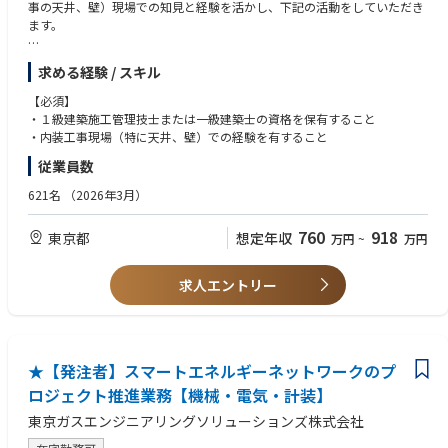
事の天井、壁）現場での知見と経験を活かし、下記の活動をしていただき
ます。
・官公庁への営業活動を通じて施策や取組み等の情報収集
求める経験 / スキル
・技術力を活かした天井の耐震化を促進する企画・立案及び活動
・耐震天井の設計、施工に関するコンサルタント業務
【必須】
・天井の耐震化を推進できる技術者の養成
・１級建築施工管理技士または一級建築士の資格を保有すること
・内装工事現場（特に天井、壁）での経験を有すること
【ポジションの魅力】
従業員数
コーポレートメッセージ「100年の安心に、こたえる」のもと、すべての
人々が安心して、快適に暮らすことのできる社会の実現を目指し、その1
621名
（2026年3月）
つとして、耐震天井の普及に取組んでいます。建築現場での知見と経験を
活かし、課題の解決に、力を発揮していただき、安全・安心の社会づくり
760
918
東京都
想定年収
万円
~
万円
に貢献していきましょう。
・各省庁や地方公共団体からの施策や取組を収集して、新たな製品、工法
の開発に繋げる。
求人エントリー
・設計事務所やゼネコンからの技術的な相談、問合せに対応し、製品、工
法の採用に繋げる
・次代を担う「天井の耐震化」の技術者の育成。
★【発注者】スマートエネルギーネットワークのプ
ロジェクト推進業務【機械・電気・計装】
東京ガスエンジニアリングソリューションズ株式会社