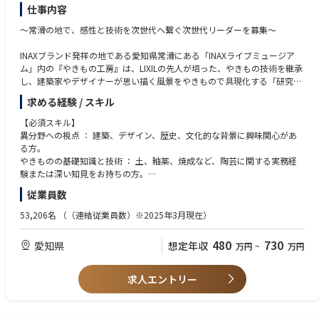
仕事内容
〜常滑の地で、感性と技術を次世代へ繋ぐ次世代リーダーを募集〜
INAXブランド発祥の地である愛知県常滑にある「INAXライブミュージア
ム」内の『やきもの工房』は、LIXILの先人が培った、やきもの技術を継承
し、建築家やデザイナーが思い描く風景をやきもので具現化する「研究・
製作部隊」です。
求める経験 / スキル
単なるモノづくりではなく、建築家やクリエイターと、そして土・水・火
と対話し、唯一無二の建築陶器を生み出しませんか？
【必須スキル】
※建築陶器とは：建物の内外装や設備に使われる陶磁器（やきもの）の総
異分野への視点 ： 建築、デザイン、歴史、文化的な背景に興味関心があ
称です。主にタイルや外壁装飾用のテラコッタ、水回の衛生陶器など、優
る方。
れた耐久性と意匠性で建築・デザインを支えています。
やきものの基礎知識と技術 ： 土、釉薬、焼成など、陶芸に関する実務経
■職務概要
験または深い知見をお持ちの方。
建築家やクリエイターの頭の中にある「まだ見ぬイメージ」を、やきもの
手仕事への情熱 ： 身体性を伴うモノづくりが好きで、五感と感覚的スキ
従業員数
の技術を用いてこの世に具現化することです。単なる製造職ではなく、
ルを磨き続けられる方。
「感性の翻訳家」であり「素材の化学者」としての役割を担っていただき
【歓迎スキル】
53,206名
（（連結従業員数）※2025年3月現在）
ます。
Communication（コミュニケーション力）： 相手の意思や感情を的確に
■担当業務
汲み取り、自らの思考を分かりやすく伝え、深い相互理解を築ける方。
480
730
愛知県
想定年収
万円
~
万円
【プロジェクト・デザイン】想いを読み解き、形にする
Collaboration （コラボレーション力 ） ： クライアントやチームメンバ
クライアント（建築家、大手ゼネコン、デザイナーなど）との対話からプ
ーと敬意を持って対話し、共創できる方。
ロジェクトが始まります。
Coordination（コーディネーション力）： 多様な関係者やリソースを柔
求人エントリー
コンセプトの並走： 相手が求める「色や形」「表情や質感」や「歴史的文
軟に調整し、全体を俯瞰して円滑にまとめ上げることができる方。
脈」を深く読み解き、どんなことができるか、技術的な切り口でアイデア
を提案します。