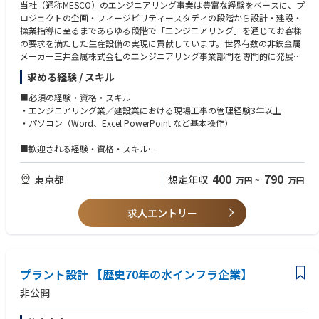
当社（通称MESCO）のエンジニアリング事業は豊富な経験をベースに、プ
ロジェクトの企画・フィージビリティースタディの段階から設計・建設・
操業指導に⾄るまであらゆる段階で「エンジニアリング」を通じてお客様
の要求を満たした⽣産設備の実現に貢献しています。世界有数の⾮鉄⾦属
メーカー三井⾦属株式会社のエンジニアリング事業部⾨を専⾨的に発展さ
せるべく1964 年に設⽴されて以来、専業エンジニアリング会社として⾮
求める経験 / スキル
鉄⾦属選鉱・製錬プラントをはじめ⾦属加⼯、建材、化成品製造など各種
産業プラントを⼿掛けてまいりました。その豊富な実績と卓越した技術
■必須の経験・資格・スキル
は、国内はもとより海外、特に⾮鉄製錬プラントエンジニアリング分野に
・エンジニアリング業／建設業における現場工事の管理経験3年以上
おいて、「⽇本にMESCO あり」と極めて⾼い評価を得ています。
・パソコン（Word、Excel PowerPoint など基本操作）
◆当社の特⻑︓プラント建設の企画段階から、設計、調達、建設、操業指
導、アフターサービスまで一貫したマネジメントを行っています。
■歓迎される経験・資格・スキル
プラントの代表的なものに、鉄以外の金・銀・銅や鉛・亜鉛などの金属、
・技術系（機械、電気、土木、建築など）学部・学科の方、歓迎
いわゆる非鉄金属を製錬（鉱石から金属を取り出すこと）するプラント、
・建設業出身者は歓迎。
400
790
東京都
想定年収
万円
~
万円
非鉄金属をリサイクルするプラント、非鉄金属の加工品を製造するプラン
・エンジニアリング業／建設業における安全関連法令知識
トなどがあります。私たちのエンジニアリング技術によって、PCや携帯電
※入社時点で法令知識を有していなくても問題ございません。入社後のス
話の基板、自動車の電池・触媒などが製造されており、社会インフラや
求人エントリー
キルアップとして、社内外への研修・講習会への参加、及び資格取得のた
人々の生活を支える大事な仕事を担っています。
めの講習会参加などがあります。
【配属部⾨について】
■企画管理部について
■求める人物像
・使命︓エンジニアリング事業の経営指標管理及び安全環境品質に関する
・意欲があって誠実な⼈、タフな⼈
プラント設計 【歴史70年の水インフラ企業】
管理を⾏い、各部⾨を⽀援すること。
・コミュニケーション能⼒のある⽅（社内外の意⾒、情報を引き出せる）
・業務︓安全環境品質の実⾏把握・指導・教育（主業務）。現場の⼯事が
・現場等に対して、論理性をもって説明・説得できる⽅
非公開
安全に、確実に、効率よく準備、遂⾏ができるように既存のルール、仕組
・問題の原因を⾒極めるための観察⼒、問題を改善して今後の業務改善に
みなどを⾒直し、提案・実⾏（改善）・確認
つなげていく追究⼒のある⽅