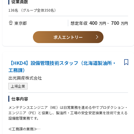
従業員数
■管理物件例
管理および生産設備の保修繕業務を担当頂きます。受変電設備では中長期
・賃貸不動産経営管理士 など
で評価を⾏い、最短1 年で上級職に昇格できる⼈事制度を導⼊しておりま
・オフィスビル
的な更新計画の策定や実行に伴う設計業務も担っていただきます。主に工
★資格取得支援サポートが充実しているので、入社後に資格を取得したい
す。
136名
（グループ全体350名）
・商業施設
事業者を活用し業務を遂行していただきますが、故障対応などは自ら手を
方も歓迎します！
・老人ホームなど
動かし対応することもございます。
400
700
東京都
想定年収
万円
~
万円
・受変電設備の維持管理、更新提案・実行
・小規模ボイラー設備の運転・維持管理
・生産設備の保守・メンテナンス、故障対応、計画保全
求人エントリー
・工場側と工事内容を協議、決定
・工事業者と工事詳細を協議、決定
・工事発注と工事中の安全管理、施工管理
＜その他＞
・導入設備の立会試験や外部講習等で出張が発生することがあります。
【HKD4】設備管理技術スタッフ（北海道製油所・
（1～2回/年程度）
工務課）
・設備の突発故障で休日・夜間に呼出対応が発生することがあります。
出光興産株式会社
（1～2回/年程度）
【業務の面白み/魅力】
上場企業
強電、弱電、制御、計量、システムと電気系に係る幅広い分野に携わるこ
とができます。
仕事内容
製煉設備から粉体設備まで多種多様な設備に携わることができます。
工場側と直接対話し設備の仕様～工事を進めるので、自身の考えを設備に
メンテナンスエンジニア（ME）は日常業務を進める中でプロダクション・
反映しやすい環境です。
エンジニア（PE）と協業し、製油所・工場の安全安定操業を技術で支える
【キャリアステップイメージ】
設備管理業務です。
当面は事業所内の電気保全業務に従事するが、将来的にはチームリーダー
あるいは管理職として当社の中核を担っていただきたいと考えています。
≪工務課の業務≫