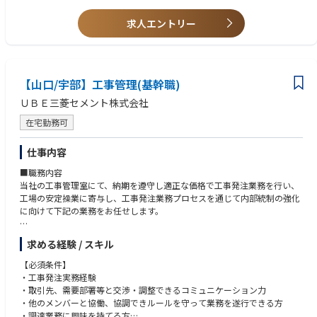
■ポジションの魅力
求人エントリー
・業務を通して会社のコスト削減や安定操業に貢献出来る
・自分の判断で価格交渉における必要な情報を収集し、コスト削減を主体
的に行える業務であり、自身の成長を実感出来る
・社内外の人と交流する場が多く、交流を通じて自身の知見やスキルを向
上させることが出来る
【山口/宇部】工事管理(基幹職)
ＵＢＥ三菱セメント株式会社
在宅勤務可
仕事内容
■職務内容
当社の工事管理室にて、納期を遵守し適正な価格で工事発注業務を行い、
工場の安定操業に寄与し、工事発注業務プロセスを通じて内部統制の強化
に向けて下記の業務をお任せします。
■入社後にお任せする業務
求める経験 / スキル
・各工場で発生した工事、設備補修、新規設備設置などの請負工事につい
て取引先から提出された見積書の査定、価格交渉・発注業務
【必須条件】
・不用品売却事務処理業務、単価契約業務
・工事発注実務経験
・取引先への支払い管理
・取引先、需要部署等と交渉・調整できるコミュニケーション力
・他のメンバーと協働、協調できルールを守って業務を遂行できる方
■将来的にお任せする業務
・調達業務に興味を持てる方