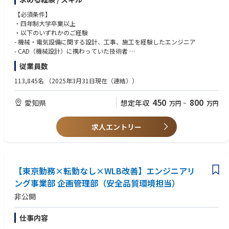
境に合う設備を設計段階から検討
・立ち上げるだけの設備エンジではなく、実際の現場操業生産をより安定
【必須条件】
的に最大化する設備へ追加投資を検討
・四年制大学卒業以上
・以下のいずれかのご経験
【名古屋製鉄所】
- 機械・電気設備に関する設計、工事、施工を経験したエンジニア
https://www.nipponsteel.com/works/nagoya/index.html
- CAD（機械設計）に携わっていた技術者
- 制御系更新のハードウエア設計、ソフト設計、現地調整を経験したエン
従業員数
【名古屋製鉄所で製造している製品】
ジニア
https://www.nipponsteel.com/works/nagoya/product/index.html
113,845名
（2025年3月31日現在（連結））
【歓迎条件】
【製造工程】
・以下の様な機械、電気設備に関する設計、製作実務経験、歓迎いたしま
450
800
愛知県
想定年収
万円
~
万円
https://www.nipponsteel.com/company/tour/vr_tour.html
す。
- 製鉄機械メーカーで補修に携わっていた技術者
- 電動機の設計・製作に携わっていた技術者
求人エントリー
- 制御基板の設計・製作に携わっていた技術者
- ICT関連の設計・製作・保守に携わっていた技術者
- 潤滑油に関する設計、製造業務に携わっていた技術者
・資格 ：Linguaskill・TOEIC等語学系資格
【東京勤務×転勤なし×WLB改善】エンジニアリ
ング事業部 企画管理部（安全品質環境担当）
非公開
仕事内容