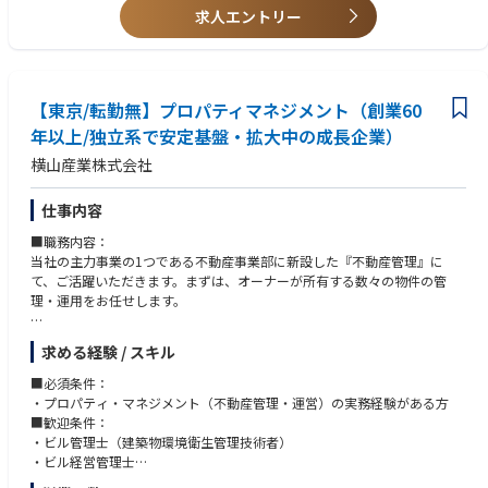
４. 予防保全の計画・実施：故障の未然防止を目的とした予防保全の計画
※以下の資格のいずれかをお持ちの方
当社エンジニアリング事業部３⽀店（⻘森県・岐⾩県・福岡県）、遂⾏
求人エントリー
を立て、実施します。
・保全技能士1級（機械）
中の⼯事現場
５. 技術資料の作成・管理：保全作業の履歴や設備の状態を記録し、技術
・クレーン免許
海外︓ヨーロッパ、アメリカ、東南アジア（海外出張は、企画管理部と
資料として管理します。
して⾏くことはほとんどありませんが、可能性はあります。）
６. 機械加工：旋盤やフライス盤等の工作機械を用いて、部品を加工し早
◆電気係
・在宅勤務︓有（１⽇/週程度）※2023 年4 ⽉より在宅勤務制度を導⼊い
期に設備が稼働できるようにします。
【東京/転勤無】プロパティマネジメント（創業60
【必須要件】
たしました。※拠点・部⾨により、在宅勤務実施有無や実施率が異なりま
７. 上記業務を遂行するにあたり、部門間の連携や業務調整、外部ベンダ
※以下いずれも当てはまる方
す。企画管理部の在宅勤務実施⽅針︓週に１⽇程度の在宅勤務を基本とし
年以上/独立系で安定基盤・拡大中の成長企業）
ーや協力会社との折衝を行います。
・工場等で受変電設備の管理経験5年以上
ています。
横山産業株式会社
＜その他＞
・工場等で生産設備の保全業務経験3年以上
・フレックスタイム︓有 ※コアタイムのないフレックスタイム制度を導
・土曜日は当番で工事管理や故障対応を行います。（希望に応じて頻度が
【望ましいスキル】
⼊しています。※企画管理部員は、私⽤や家庭の都合などでフレックスタ
かわります。）
※以下の資格のいずれかをお持ちの方
仕事内容
イムを利⽤しています。制度は利⽤しやすい雰囲気です。イメージとして
・設備整備後の立会試験や外部講習等で出張が発生することがあります。
・第三種電気主任技術者
は、毎⽇⾃由に勤務時間を変えられるものではなく、⽤事があるときに上
■職務内容：
（1～2回/半年程度）
・保全技能士1級（電気）
司へ事前連絡を⾏いフレックスを利⽤するイメージです。
当社の主力事業の1つである不動産事業部に新設した『不動産管理』に
・設備の突発故障で休日・夜間に呼出対応が発生することがあります。
【教育体制・キャリア】
て、ご活躍いただきます。まずは、オーナーが所有する数々の物件の管
（1～2回/年程度）
・⼊社後の教育体制：管理職が直属の上司として育成・指導を、OJT を中
理・運用をお任せします。
【業務の面白み/魅力】
⼼に教育を⾏う予定です。また、外部講習会、研修にも受講を積極推進し
製煉設備から粉体設備まで多種多様な設備に携わることができます。
ております。業務の知識として必要な資格取得についても積極推進してお
■職務詳細：
工場側と直接対話し、設備の仕様から工事、試運転を進められるので、
ります。コミュニケーションについては電話（社⽤携帯⽀給あり）やWeb
求める経験 / スキル
（1）入居者・テナントリーシング業務
自身の考えを設備に反映しやすい環境です。
会議、チャットにて気軽に連絡をとり合うことができます。
（2）契約締結・更新・集金業務
【キャリアステップイメージ】
■必須条件：
・⼊社後のキャリアアップ：安全、環境、品質に関する講習、研修、資格
（3）ビルオーナーへの提案、報告業務
当面は事業所内の機械保全業務に従事するが、将来的には作業長あるいは
・プロパティ・マネジメント（不動産管理・運営）の実務経験がある方
取得により業務に有⽤な知識を習得できます。下⽀え、縁の下の⼒持ちと
（4）建物管理業務
管理職として当社の中核を担っていただきたいと考えます。
■歓迎条件：
しての役⽬を担う事で、技術部⾨から頼られる存在となり、安全、環境、
（5）新規オーナー開拓
・ビル管理士（建築物環境衛生管理技術者）
品質スペシャリストとして活躍することができます。
（6）ビルの取得、売買など
◆電気係
・ビル経営管理士
・評価制度について：年齢、性別、学歴、勤続年数、経験年数、新卒⼊
工場の電気技術者として、受変電設備・小規模ボイラー設備の運転・維持
・宅地建物取引士
社/中途⼊社などは関係なく、ご⼊社後の 成果や仕事への取り組み姿勢