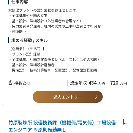
仕事内容
・配置技術者（監理技術者、主任技術者、実務経験）の適正配置に関する
・これまでの経験や知識がないことに対しても、⾃分なりに仮説を⽴て、
⽀援
PDCA サイクルを回していける⽅
水処理プラントの設計業務をお任せします。
・経営指標の実績・情報の集約/技術開発戦略の企画・⽴案/知的財産戦略
・⾃分の考え⽅を持って⾏動できる⽅
・全体構想や計画の立案
の企画・⽴案
（既存のルールに則り、定型業務しか⾏ったことがない⽅はＮＧ）
・基本設計、詳細設計（外注業者の管理など）
・社内規程、標準書、様式など制定・改定
・協力業者や発注者、社内の営業や工事担当者との打合せ
・原則、本社勤務となりますが、外勤・国内外出張の場合もあります。①
・試運転
出張期間︓1 ⽇〜数⽇（2〜3 ⽇）/回 ② 出張頻度︓⽉１〜２回程度
※電気・計装設計/機械設計/技術計算解析/配置設計/配管設計/管路設計な
求める経験 / スキル
③ 出張先
どの中から、適性に応じていずれかのチームの一員としてご担当頂きま
国内︓当社エンジニアリング事業部３⽀店（⻘森県・岐⾩県・福岡県）、
す。
【必須条件（MUST）】
遂⾏中の⼯事現場
※公共工事（元請け）が9割以上
・プラント設計経験
海外︓ヨーロッパ、アメリカ、東南アジア（海外出張は、企画管理部とし
・全体構想、計画立案責任者レベル（若しくはその補佐）
て⾏くことはほとんどありませんが、可能性はあります。）
・基本設計、詳細設計経験者
【担当業務内容】
・機械設計、技術計算解析、配置設計、配管設計経験者
■安全品質環境担当の主任⼜は副主任ポジションとして、以下業務をお任
・AutoCAD経験者
せいたします。
434
720
複数あり
想定年収
・安全環境品質の実⾏把握・指導・教育（主業務）：現場の⼯事が安全
万円
~
万円
【歓迎条件（WANT）】
に、確実に、効率よく準備、遂⾏ができるように既存のルール、仕組みな
・コンサル経験
どを⾒直し、提案・実⾏（改善）・確認 ※現場の範囲︓エンジニアリン
求人エントリー
グ事業部（本社、⽀店）で遂⾏する現場
・既存社員への教育︓エンジニアリング事業部（本社・⽀店）の社員に対
し、安全管理・品質管理・環境対策などに関する社内ルールにつき、教育
資料や講習などを通じ教育を⾏います。重要案件については、キックオフ
ミーティングに参加し、プロジェクト進⾏計画の妥当性などのチェックを
竹原製煉所 設備技術課（機械係/電気係）工場設備
⾏い、必要に応じ、現場巡視も実施します。不適合発⽣時は、事務局とし
エンジニア ※原則転勤無し
て改善に⼊り、社内規程類の修正等も⾏います。