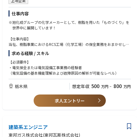
上場企業
仕事内容
※旭化成グループの化学メーカーとして、樹脂を用いた「ものづくり」を
世界中に展開しています！
【仕事内容】
当社、樹脂事業におけるRCS工場（化学工場）の保全業務をおまかせしま
す。
求める経験 / スキル
• 電気設備（受配電・動力・制御）の点検・保全・修理
• PLC、リレーシーケンス、インバータ等の故障対応・原因解析
【必須要件】
• 計装機器（温度・流量・圧力・レベル等）の校正・保守
・電気保全または電気設備工事業務の経験者
• 予防保全・計画保全の立案と実行
（電気設備の基本機能理解および故障原因の解析が可能なレベル）
• 突発トラブル対応
【対象設備】
500
800
栃木県
想定年収
万円
~
万円
原料設備、計量設備、燃焼設備、搬送設備、製品包装設備、用役設備、環
境設備 など
求人エントリー
【入社後の教育イメージ】
現在の業務のOJTを通して、覚えていただくと同時に、事業を理解してい
ただく機会を設け業務に向かっていただきます。
建築系エンジニア
東邦ガス株式会社(東邦瓦斯株式会社)