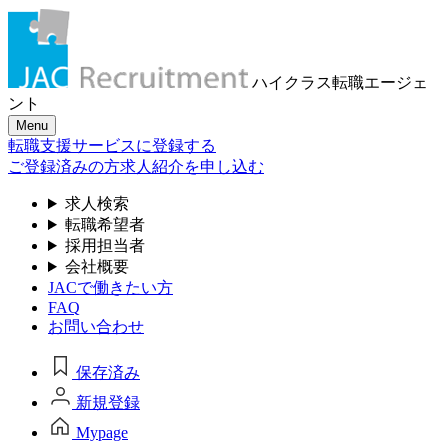
ハイクラス転職
エージェ
ント
Menu
転職支援サービスに登録する
ご登録済みの方
求人紹介を申し込む
求人検索
転職希望者
採用担当者
会社概要
JACで働きたい方
FAQ
お問い合わせ
保存済み
新規登録
Mypage