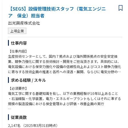
プロトタイピング（見本焼き）： 自身のクリエイティブな感性と経験を頼
りに、粘土や釉薬を調合。納得がいくまで試験（テストピース作成）を繰
【SEG5】設備管理技術スタッフ（電気エンジニ
り返し、プロジェクトの「最適解」を導き出します。
ア 保全）担当者
エンジニアリング：工場での大量生産とは異なる、多品種・小ロットの個
出光興産株式会社
性あるものづくりには、「効率性」だけでなく、「柔軟性」の両立を要し
ます。。
上場企業
プロジェクト事例：歴史的建造物のタイルやテラコッタの復元、クリエイ
ターや建築家との特別プロジェクト、お客様からのオーダーメイド品 など
仕事内容
【イノベーション・リサーチ】土の可能性を拡張する
常に新しい表現や社会課題解決へのアプローチを探求します。
【仕事内容】
新技術の研究と応用： 先人たちの伝統技術を重んじながら、現代のものづ
生産技術センターとして、国内７拠点および海外関係拠点の安全安定操
くりを追求し挑戦します。
業、競争力強化に関する技術検討・開発をご担当頂きます。具体的には、
知のアーカイブ化： 製作過程で得られたテストピースも、すべてデータと
電気設備における保安力強化や設備の信頼性向上およびコスト競争力強化
して蓄積。見本焼きのサンプルや技術をストックし、個人の技術をチーム
に寄与する技術企画の推進と各所への浸透・展開、ならびに電気分野の技
の、そしてLIXILの「技術資産」へと昇華させます。
術者育成に関する企画推進とその実行を担います。
※参考動画は こちら https://www.youtube.com/watch?v=0pc5x0xF0_
求める経験 / スキル
k
【組織ミッション】
【必須要件】
■ここがポイント
出光興産グループの生産技術センターとして、設備管理戦略の具体化、国
電気工学に関する基礎知識を有し、以下の業務経験が10年以上あること
建築家の「抽象的なイメージ」を具現化する、唯一無二の翻訳者
内外の製油所・工場・製造事業所への技術支援、新規事業開発を担ってい
・石油精製・化学装置，電力・エネルギープラントもしくはそれに準ずる
建築家やクリエイターが持つ言葉にならないイメージや要望を、土と釉薬
ます。
規模の製造設備における保全管理および評価・改善企画の実行
の知識、技術や技巧で形にします。 試行錯誤の末に焼き上がったテストピ
ースが、クライアントの思い描く風景を再現できたとき、そして建築物に
【魅力】
【歓迎要件】
納まったときの高揚感は、この仕事ならではの醍醐味です。
従業員数
石油精製・石油化学製造装置における受変電設備や電動機など電気設備の
電気主任技術者，高圧ガス製造保安責任者（甲種）
「100年後の文化財」を創り、地図に残す
設計・建設・増改造から保全管理に関わる専門技術組織です。全製造拠点
2,147名
（2025年3月31日時点）
あなたが手がけるのは、個人の作品ではなく、公共性の高い建築の一部で