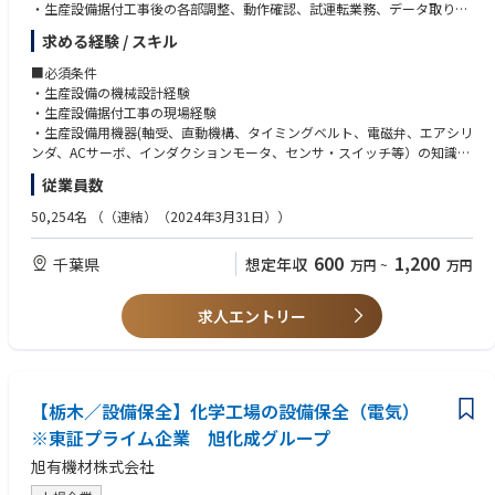
・生産設備据付工事後の各部調整、動作確認、試運転業務、データ取り、
資料作成
求める経験 / スキル
■募集部署のビジョン
■必須条件
知識や経験を共有し成長させて、事業に最適な設備の導入でフジクラの事
・生産設備の機械設計経験
業発展に貢献する
・生産設備据付工事の現場経験
・生産設備用機器(軸受、直動機構、タイミングベルト、電磁弁、エアシリ
■所属のミッション・業務
ンダ、ACサーボ、インダクションモータ、センサ・スイッチ等）の知識、
フジクラグループの各事業に密着し、 国内外生産拠点の生産/研究開発設
取扱経験
従業員数
備に対し、設備技術を盛り込み下記を遂行する
(1)導入プロジェクトの遂行⇒設計、製作、設置、立上げ
★メーカーでの生産技術職経験者のみならず、生産設備メーカー・FAメー
50,254名
（（連結）（2024年3月31日））
(2)設備改善（生産性・品質・安全・省エネ）
カーの方も大歓迎です。
600
1,200
千葉県
想定年収
万円
~
万円
■募集背景
■歓迎条件
大型投資に伴う設備増設を目的とする増員。
・強度計算、モータ選定、エア機器選定の経験
※ 投資事例）生成AI市場拡大に伴う光ファイバー需要増に対応するため、
求人エントリー
当社 佐倉事業所に新工場を建設し生産能力の強化
■求める人物像
・プロジェクトなどのリーダー経験がある方
・関係者と積極的かつ十分にコミュニケーションがとれる人
・グループ内でお互いに協力しあうことができること人
【栃木／設備保全】化学工場の設備保全（電気）
・自己の技術向上に常に務めている人
※東証プライム企業 旭化成グループ
旭有機材株式会社