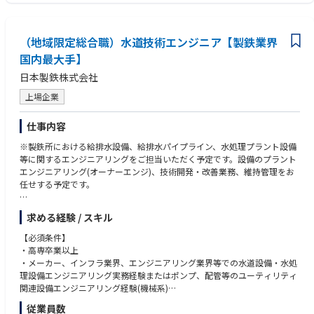
（地域限定総合職）水道技術エンジニア【製鉄業界
国内最大手】
日本製鉄株式会社
上場企業
仕事内容
※製鉄所における給排水設備、給排水パイプライン、水処理プラント設備
等に関するエンジニアリングをご担当いただく予定です。設備のプラント
エンジニアリング(オーナーエンジ)、技術開発・改善業務、維持管理をお
任せする予定です。
【名古屋製鉄所】
求める経験 / スキル
https://www.nipponsteel.com/works/nagoya/index.html
【必須条件】
【名古屋製鉄所で製造している製品】
・高専卒業以上
https://www.nipponsteel.com/works/nagoya/product/index.html
・メーカー、インフラ業界、エンジニアリング業界等での水道設備・水処
理設備エンジニアリング実務経験またはポンプ、配管等のユーティリティ
【製造工程】
関連設備エンジニアリング経験(機械系)
https://www.nipponsteel.com/company/tour/vr_tour.html
従業員数
【歓迎条件】