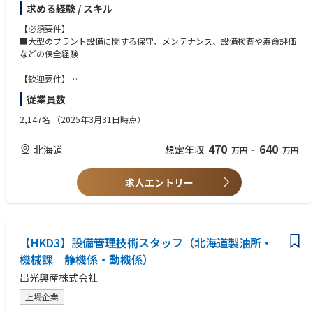
製油所・工場の設備を安全・安定かつ効率的に運転するために各種専門技
求める経験 / スキル
術を駆使して設備の経年劣化・損傷や寿命の予測を行い、補修・修繕、取
替を計画し、実行します。
【必須要件】
■大型のプラント設備に関する保守、メンテナンス、設備検査や寿命評価
■静機械（塔槽、熱交換器、配管等）の検査・更新計画、検査結果の評
などの保全経験
価、トラブルシューティング等
■協力会社（検査会社がメイン）への業務指示や監督業務
【歓迎要件】
■中期保全計画の策定と実行
■石油精製プラント、化学プラントでの業務経験
従業員数
※職務内容変更の範囲有無：有
2,147名
（2025年3月31日時点）
当社業務上の都合で職場、職種の変更又は転勤、出向を命ずることがある
470
640
北海道
想定年収
万円
~
万円
＜北海道製油所について＞
■北海道製油所は、苫小牧市に位置する日本最北端の製油所です。 1973
年に、北海道・東北・北陸などにエネルギーを供給する基地として操業を
求人エントリー
開始しました。北海道をはじめ北日本の各地では、石油製品のなかでも暖
房用の灯油や軽油を多く必要とします。そのエネルギーニーズに応えるた
め、北海道製油所では分解装置を備えています。このように、需要の多い
石油製品の生産比率を高め、安定した供給に努めています。
■原油精製能力は、1日あたり15万バレル。1年間で札幌ドーム約5.5杯分
【HKD3】設備管理技術スタッフ（北海道製油所・
の原油を精製しています。
機械課 静機係・動機係）
出光興産株式会社
＜出光興産の製油所・事業所について＞
自動車の燃料となる「ガソリン」、石油ストーブなどの燃料となる「灯
上場企業
油」、トラックの燃料となる「軽油」、工場のボイラーや船舶の燃料とな