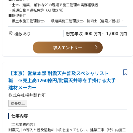
20時間、18時～19時には帰宅できるなど業界ではかなり働きやすい環境
・土木、建築、 解体などの現場で施工管理の実務経験者
です。また管理監督業務が主なので、実作業で身体を使うことはありませ
・普通自動車運転免許（AT限定可）
ん。
■歓迎要件
一級土木施工管理技士、一級建築施工管理技士、技術士（建設／機械）、
解体は工場新設時の様に設計書通りに行う必要がないため、創造性を持っ
二級土木施工管理技士、そのほか解体業の監理技術者の要件を満たす者
て多種多様な解体工法を実施できます。「より早く、より安く、より安全
400
1,000
複数あり
想定年収
万円
~
万円
に」業界最先端の技術を追求し、手に職を付けて生涯働ける技術力と経験
を蓄えながら、業界の最先端技術を構築していくことができます。
求人エントリー
【東京】営業本部 耐震天井普及スペシャリスト
職 ※売上高1260億円/耐震天井等を手掛ける大手
建材メーカー
株式会社桐井製作所
課長以上
仕事内容
【主な業務内容】
耐震天井の導入と普及活動の中核を担ってもらい、建築工事（特に内装工