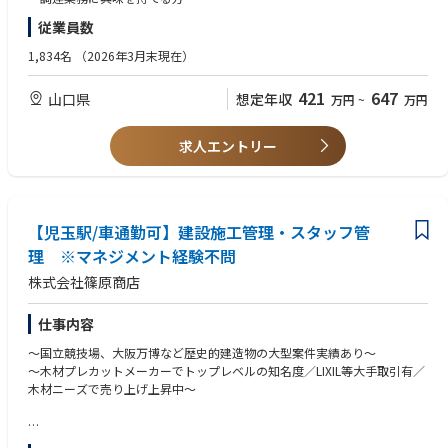
・工事発注業務の価格交渉実務に加え、既存の方法を改善し業務のスピー
・PC操作（MS Office含む）ができる方
従業員数
ドアップを図り、担当業務の効率性を高める改善業務
【歓迎条件】
1,834名
（2026年3月末現在）
■キャリアパス
・購買部・資材部での業務経験
・購買業務におけるスペシャリスト
・何らかのプロジェクトで技術職の経験または保全業務の経験がある方
421
647
山口県
想定年収
万円
~
万円
・総合職への転換 等
・工事査定・発注業務の経験がある方
■ポジションの魅力
求人エントリー
・業務を通して会社のコスト削減や安定操業に貢献出来る
・自分の判断で価格交渉における必要な情報を収集し、コスト削減を主体
的に行える業務であり、自身の成長を実感出来る
・社内外の人と交流する場が多く、交流を通じて自身の知見やスキルを向
上させることが出来る
【児玉駅/車通勤可】建設施工管理・スタッフ管
理 ※マネジメント経験不問
株式会社篠原商店
仕事内容
～国立競技場、大阪万博など歴史的建造物の大型案件実績あり～
～木材プレカットメーカーでトップレベルの知名度／LIXIL等大手取引有／
木材ニーズで売り上げ上昇中～
■業務概要