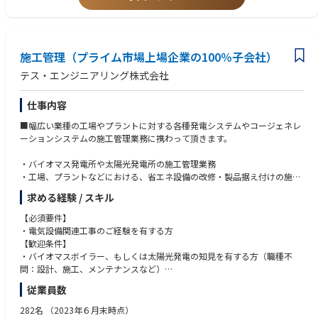
施工管理（プライム市場上場企業の100％子会社）
テス・エンジニアリング株式会社
仕事内容
■幅広い業種の工場やプラントに対する各種発電システムやコージェネレ
ーションシステムの施工管理業務に携わって頂きます。
・バイオマス発電所や太陽光発電所の施工管理業務
・工場、プラントなどにおける、省エネ設備の改修・製品据え付けの施工
管理業務
求める経験 / スキル
など
～案件について～
【必須要件】
【案件規模（目安）】数千万円から数十億円
・電気設備関連工事のご経験を有する方
【施工期間（目安）】：1～6ヶ月
【歓迎条件】
【担当エリア（目安）】
・バイオマスボイラー、もしくは太陽光発電の知見を有する方（職種不
東京⇒静岡以東
問：設計、施工、メンテナンスなど）
大阪⇒愛知～兵庫
・1級電気工事施工管理技士もしくは1級管工事施工管理技士の有資格者
従業員数
広島⇒中四国
福岡⇒九州
282名
（2023年６月末時点）
※案件によっては基礎から請け負う場合と既設の工場やプラントに発電機