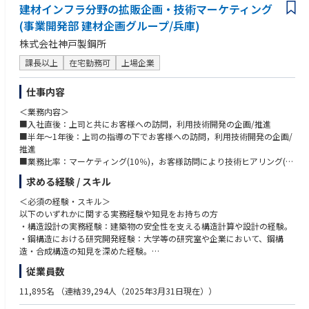
建材インフラ分野の拡販企画・技術マーケティング
(事業開発部 建材企画グループ/兵庫)
株式会社神戸製鋼所
課長以上
在宅勤務可
上場企業
仕事内容
＜業務内容＞
■入社直後：上司と共にお客様への訪問，利用技術開発の企画/推進
■半年～1年後：上司の指導の下でお客様への訪問，利用技術開発の企画/
推進
■業務比率：マーケティング(10％)，お客様訪問により技術ヒアリング(1
0％)，工法開発等の技術業務(40％)，設計検討(30％)
求める経験 / スキル
■プロジェクト例、規模：大手設計事務所や大手建設会社との工法開発，
ハウスメーカーへの設計提案
＜必須の経験・スキル＞
■担当製品：鋼材商品(厚板，薄板，溶接材料，ボルト)，溶接ロボット，
以下のいずれかに関する実務経験や知見をお持ちの方
建設機械
・構造設計の実務経験：建築物の安全性を支える構造計算や設計の経験。
■参考URL：https://www.kobelco.co.jp/products/industry/engineering/
・鋼構造における研究開発経験：大学等の研究室や企業において、鋼構
造・合成構造の知見を深めた経験。
＜配属組織＞
従業員数
事業開発部 建材企画グループ（神戸本社）
＜あると好ましい経験・スキル＞
下記の資格等をお持ちの方は、知見を活かしてご活躍いただけます。
11,895名
（連結39,294人（2025年3月31日現在））
・一級建築士