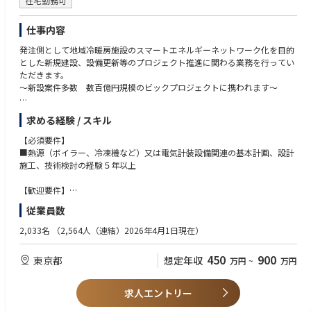
在宅勤務可
仕事内容
発注側として地域冷暖房施設のスマートエネルギーネットワーク化を目的
とした新規建設、設備更新等のプロジェクト推進に関わる業務を行ってい
ただきます。
～新設案件多数 数百億円規模のビックプロジェクトに携われます～
■システムの基本計画、技術検討（機械設備・計装・ネットワーク、電
求める経験 / スキル
気）
■設備発注管理・プロジェクトマネジメント（発注側としての工程・予算
【必須要件】
管理、計画図・施工図・工事計画書等の確認）
■熱源（ボイラー、冷凍機など）又は電気計装設備関連の基本計画、設計
■既存スマエネ設備の改善計画策定（省エネ・省CO2・省運用コスト化、
施工、技術検討の経験５年以上
二次側熱設備の改善、エネルギーマネジメントシステムの導入等）
【歓迎要件】
都内及び関東近郊が中心となりますが、工場立会等で地方や海外メーカー
■エネルギー管理士、電気主任技術者（３種以上）、施工監理技術者 等
従業員数
の工場へ短期出張の可能性あり。（ほとんどが国内で1泊2日程度）
■施工管理、試運転等の現場経験のある方
※現場立会等で休日勤務の可能性あり（振替休日取得可）
※機械系・電気・計装系の方を募集しています。
2,033名
（2,564人（連結）2026年4月1日現在）
450
900
東京都
想定年収
万円
~
万円
求人エントリー