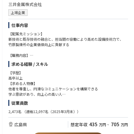
・配置技術者（監理技術者、主任技術者、実務経験者）の適正配置に関す
三井金属株式会社
る⽀援。案件毎に適正な配置技術者を配置しているのか確認。配置技術者
上場企業
（施⼯管理資格を含む）へ向けた各社員の実務経験の記録の確認、助⾔指
導。
・各現場を巡視し安全環境品質の実⾏把握・指導・教育 ※現場の範囲︓
仕事内容
エンジニアリング事業部（本社、⽀店）で遂⾏する現場
【配属先ミッション】
・経営指標、技術開発戦略、知的財産戦略の企画・⽴案の補助的業務
新技術と既存技術の融合と、担当間の協働により高めた設備技術力で、
【仕事のやりがい】
竹原製煉所の企業価値向上に貢献する
・社内の調整などで、多くの様々な⼈と交流が図れる点。
・三井⾦属グループという盤⽯な環境の中で、グローバル＆チャレンジン
【職務内容】
グな仕事に携わることができます。やる気と実⼒次第では、早い段階で管
当社は『マテリアルの知恵を生かす』をスローガンにスマートフォンや電
理職として活躍することも可能です。
求める経験 / スキル
気自動車に使用されている機能性粉体や金、銀、鉛などの非鉄金属を製造
・経験者であれば、⾃分の持っている技術・経験を活かし関係部署と意⾒
しています。
【学歴】
交換を⾏い、安全、環境、品質⾯の不具合の未然防⽌や不具合を発⽣させ
高卒以上
ることのない活動を⾏うことにより、お客様の満⾜度を⾼められると同時
◆機械係
【求める人物像】
に、会社の企業価値向上、利益向上にも⼤きく貢献できる点。
設備の保守、改善を立案し、実施にあたり工事発注、施工管理、納期管理
他者を尊重し、円滑なコミュニケーションを構築できる
【部⾨の魅⼒】
を担当していただきます。
学ぶ意欲があり、向上心の高い人
・安全、環境、品質の活動に終わりはありません。技術部⾨を下⽀え、縁
１. 定期点検・メンテナンス：生産設備の定期的な点検を実施し、部品の
の下の⼒持ちとしての役⽬を担い、安全、環境、品質⾯の不具合の未然防
従業員数
摩耗や劣化を早期に発見・対応することで、工場操業の安定稼働に貢献し
◆機械係
⽌や不具合を発⽣させることのない活動を⾏うことにより、お客様の満⾜
ます。
【必須要件】
度を⾼められると同時に、会社の企業価値向上、利益向上にも⼤きく貢献
2,473名
（連結12,097名（2025年3月末））
２. 故障対応・修理：設備に故障や不具合が発生した際、迅速に原因を特
① 工場等で機械保全としての管理経験5年以上、
できる点。
定し、修理・復旧作業を行います。
② 工場等で生産設備の保全業務経験3年以上
【働き⽅】
435
705
広島県
想定年収
万円
~
万円
３. 設備の改善・改良：生産効率の向上やコスト削減を目的とし、設備の
➂ 機械系の大学を卒業している
・出張、外勤期間︓1 ⽇〜数⽇（2〜3 ⽇）/回（⽉１〜２回程度）
改良やプロセスの最適化を推進します。
【望ましいスキル】
・出張、外勤先︓国内︓ ⽇帰り可能な範囲での⼯事現場への外勤