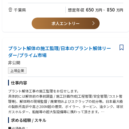
の高経年劣化領域にある設備の寿命診断・評価、長寿命化や新設設備への
す。
新技術適用、および、CNX・先進マテリアル等新規事業の設計・建設にお
また、歴史的建造物の復元に携わることは、過去の職人との対話であり、
650
850
千葉県
想定年収
万円
~
万円
いて、電気の専門技術を発揮し経営に貢献します。
同時に自分の仕事が100年後の未来まで風景として残り続けることを意味
します。自分の仕事が地図に刻まれ、長く愛される、愛着あるものづくり
求人エントリー
になります。
※事例集はこちら https://livingculture.lixil.com/ilm/facility/ceramicsla
b/project/#tab-project-reproduction
■INAXライブミュージアム
── 土とやきものの過去・現在・未来が交差する「生きた」拠点
プラント解体の施工監理/日本のプラント解体リー
六古窯の一つに数えられるやきものの街、愛知県常滑市。「INAXライブミ
ダー/プライム市場
ュージアム」は、LIXILが運営する、土とやきものの歴史・文化・技術を体
感できる文化施設です。100年以上の歴史を持つレンガ造りの煙突や窯が
非公開
佇む「窯のある広場・資料館」、世界のタイルコレクションを展示する
「世界のタイル博物館」をはじめ、「トイレの文化館」「建築陶器のはじ
上場企業
まり館」「土・どろんこ館」「陶楽工房」「やきもの工房」の7館から成
る、体験・体感型ミュージアムです。
仕事内容
プラント解体工事の施工監理をお任せします。
具体的には解体前の事前調査 / 施工計画作成(工程管理/安全管理/コスト管
理等)、解体時の現場監督 / 廃棄物およびスクラップの処分等。日本最大級
の製鉄所高炉や高さ200M超の煙突、ボイラー、タービン、油タンク、球状
ガスホルダー、船舶等の超大型設備等に携わって頂きます。
求める経験 / スキル
案件ごとの工期が短く(平均1～3ヶ月)、また解体施工は品質管理関連の書
類作成がなく施工後のアフターフォローも無いため、平均残業時間が平均
■必須条件：