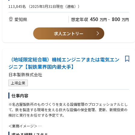
・機械・環境工学専攻
113,845名
（2025年3月31日現在（連結））
・土木・建設業界(配管ユーティリティ関係やコンサルティング会社)経験
450
800
愛知県
想定年収
万円
~
万円
求人エントリー
（地域限定総合職）機械エンジニアまたは電気エン
ジニア【製鉄業界国内最大手】
日本製鉄株式会社
上場企業
仕事内容
※名古屋製鉄所のものづくりを支える設備管理のプロフェッショナルとし
て、鉄を製造する現場を支える巨大な設備の保全管理、更新、新規投資の
検討と実行をお任せする予定です。
＜業務イメージ＞
・名だたる大手メーカーと対等に、連携して技術力を結集し過酷な製鉄環
求める経験 / スキル