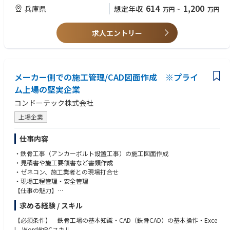
・構造設計一級建築士
614
1,200
兵庫県
想定年収
万円
~
万円
・技術士（建設部門）
・博士（工学）
求人エントリー
メーカー側での施工管理/CAD図面作成 ※プライ
ム上場の堅実企業
コンドーテック株式会社
上場企業
仕事内容
・鉄骨工事（アンカーボルト設置工事）の施工図面作成
・見積書や施工要領書など書類作成
・ゼネコン、施工業者との現場打合せ
・現場工程管理・安全管理
【仕事の魅力】
・鉄骨構造の基礎知識とCAD操作を、図面だけで終わらせず現場品質まで
求める経験 / スキル
広げたい方
・施工管理経験や建築系資格をお持ちの方は即戦力として経験、資格を活
【必須条件】 鉄骨工場の基本知識・CAD（鉄骨CAD）の基本操作・Exce
かせます
l、Word他PCスキル