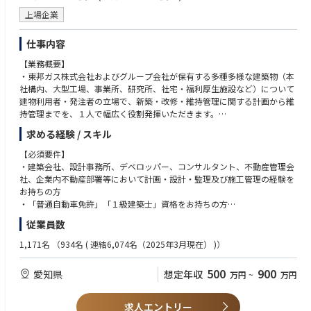
上場企業
仕事内容
【業務概要】
・東邦ガス株式会社およびグループ会社が保有する多種多様な建築物（本
社構内、大型工場、事業所、研究所、社宅・福利厚生施設など）について
建物利用者・発注者の立場で、新築・改修・維持管理に関する計画から維
持管理までを、１人で幅広く役割発揮いただきます。
求める経験 / スキル
【業務詳細】
・中心となる業務は既存建物の維持管理であり、数年に１度の頻度で事業
【必須要件】
用建物の新築を担当いただきます。
・建築会社、設計事務所、デベロッパー、コンサルタント、不動産管理会
・具体的には、「①計画・FS→②基本設計→③実施設計→④工事管理・品
社、企業内不動産部署等において計画・設計・監理及び施工管理の経験を
質管理→⑤運用・維持管理」の流れにおいて、技術部に所属し、①を自社
お持ちの方
で実施し、②③④⑤は外部企業に発注した業務の管理を行います。
・「普通自動車免許」「１級建築士」資格をお持ちの方
・建物の維持管理を担いながら、グループ会社である東邦ガス不動産開発
従業員数
㈱が進める、新規不動産開発も技術面で連携・支援します。
【歓迎要件】
・特に、①や②の段階において、建物利用者のニーズをとりまとめ、技術
・建築関係技術について、設計計算書や図面の作成経験がある方、設計条
1,171名
（934名 ( 連結6,074名（2025年3月現在） )）
的知見を活かした建物のライフサイクルコスト低減や利用者の利便性向上
件をふまえ工事計画を立案したり品質管理や工事監理の経験がある方。
などの課題解決手段を立案し、実現までを担う役割を期待しています。
・チームマネジメントや人材育成の経験がある方
500
900
愛知県
想定年収
万円
~
万円
・「1級建築施工管理技士」や「宅地建物取引士」ほか建築・不動産資格
をお持ちの方
求人エントリー