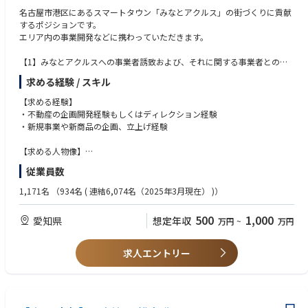
名古屋市港区にあるスマートタウン「みなとアクルス」の街づくりに貢献
するポジションです。
エリア内の事業開発などに携わっていただきます。
【1】みなとアクルスへの事業者誘致および、それに関する事業者との折
衝交渉や各種手続きをプロマネとしてリードしていただきます。
求める経験 / スキル
【2】みなとアクルスでのエネルギー供給に関するエネルギーシステム設
【求める経験】
計、それに関する事業者との折衝交渉や各種手続きをプロマネとしてリー
・不動産の企画開発経験もしくはディレクション経験
ドしていただきます。
・新規事業や新商品の企画、立上げ経験
【求める人物像】
・本ポジションは、新しいことに挑戦する部署で正解がないことを試行錯
従業員数
誤しながら取り組んでおります。主体的に仮説を持ちながら、関係者を巻
き込んで業務遂行できる方を求めております。
1,171名
（934名 ( 連結6,074名（2025年3月現在） )）
・仕事を通じて、社会貢献や街づくり、地域活性などに携わりたい方
500
1,000
愛知県
想定年収
万円
~
万円
【必須資格】
・普通自動車免許
求人エントリー