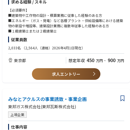
求める経験 / スキル
【職務内容の一例】
■建築物や工作物の設計・積算（各種ガス製造・供給設備、エネルギーサ
【必須要件】
ービス、再生エネルギー関連設備における、管理棟・計器室・電気室など
■建築物や工作物の設計・積算業務に従事した経験のある方
の建築物や塔類などの設計・積算）（変更の範囲：当社業務全般）
■エネルギー（ガス・発電）など各種プラント・供給設備等における建築
物の新設や増設等、建築設計業務に複数年従事した経験のある方
■１級建築士または２級建築士
従業員数
2,033名
（2,564人（連結）2026年4月1日現在）
450
900
東京都
想定年収
万円
~
万円
求人エントリー
みなとアクルスの事業誘致・事業企画
東邦ガス株式会社(東邦瓦斯株式会社)
上場企業
仕事内容