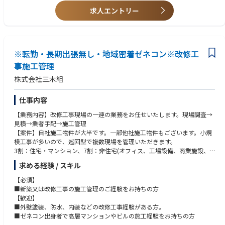
求人エントリー
※転勤・長期出張無し・地域密着ゼネコン※改修工
事施工管理
株式会社三木組
仕事内容
【業務内容】改修工事現場の一連の業務をお任せいたします。現場調査→
見積→業者手配→施工管理
【案件】自社施工物件が大半です。一部他社施工物件もございます。小規
模工事が多いので、巡回型で複数現場を管理いただきます。
3割：住宅・マンション、7割：非住宅(オフィス、工場設備、商業施設、
福祉施設、手難ビル、学校、幼稚園など）
求める経験 / スキル
【エリア】阪神地区が中心です。
【施工管理部門に関して】「新築」「大規模改修」「営繕工事」”と受注
【必須】
規模で部門を3つに分けております。
■新築又は改修工事の施工管理のご経験をお持ちの方
【人員構成】大規模改修2名、営繕3名の計5名となっております。
【歓迎】
■外壁塗装、防水、内装などの改修工事経験がある方。
■ゼネコン出身者で高層マンションやビルの施工経験をお持ちの方