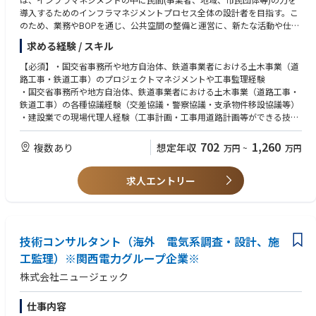
導入するためのインフラマネジメントプロセス全体の設計者を目指す。こ
のため、業務やBOPを通じ、公共空間の整備と運営に、新たな活動や仕組
み、プレイヤー、ファンドを導入して、公共空間の整備と運営の新しい事
求める経験 / スキル
業を創る実践プロジェクトに参画する。
(2)注力する領域、プロジェクト①インフラの整備と持続的な運営ex:東横
【必須】・国交省事務所や地方自治体、鉄道事業者における土木事業（道
堀川、女川町海岸広場指定管理②公民連携による都市再整備、エリア再生
路工事・鉄道工事）のプロジェクトマネジメントや工事監理経験
ex:鴨川まちづくりプロポ、大森駅西口都市基盤施設プロポ、会津若松市中
・国交省事務所や地方自治体、鉄道事業者における土木事業（道路工事・
心部プロポ③公民連携のプラットフォームex:宝が池公園エリアマネジメン
鉄道工事）の各種協議経験（交差協議・警察協議・支承物件移設協議等）
ト④まちづくりにおける公民連携プロセスの設計ex:能登半島直轄調査、双
・建設業での現場代理人経験（工事計画・工事用道路計画等ができる技
葉町復興コーディネート、島本町歴史文化資料館利活用計画プロポ
術） ・建築設計、設備（電気・機械等）の設計・工事監理経験
(3)体制の構築未来社会創造センターやCFK単独では、新たなニーズに対応
【歓迎】 ・技術士もしくは技術士補 ・行政経験者
702
1,260
複数あり
想定年収
万円
~
万円
するチーム編成が難しいケースでは、プロジェクトごとのJV、協働プラッ
トフォームや新たな組織の設立なども視野に入れる。
(4)進め方研究者成果を出す受注業務をベースに、本質的なあり方を模索す
求人エントリー
る業務開発において理想のあり方を探求し続ける。相互にフィードバック
し、望ましい未来を創りだす。
技術コンサルタント（海外 電気系調査・設計、施
工監理）※関西電力グループ企業※
株式会社ニュージェック
仕事内容