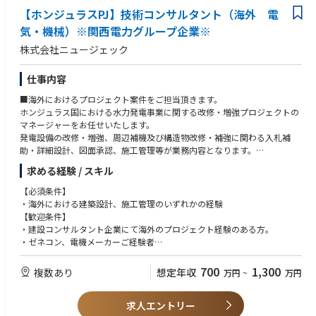
【ホンジュラスPJ】技術コンサルタント（海外 電
気・機械）※関西電力グループ企業※
株式会社ニュージェック
仕事内容
■海外におけるプロジェクト案件をご担当頂きます。
ホンジュラス国における水力発電事業に関する改修・増強プロジェクトの
マネージャーをお任せいたします。
発電設備の改修・増強、周辺補機及び構造物改修・補強に関わる入札補
助・詳細設計、図面承認、施工管理等が業務内容となります。
■プロジェクトの背景
求める経験 / スキル
ホンジュラス国内で最も古いカニャベラル（1962年運開29MW） 、リ
オ・リンド（1970年運開80MW）両水力発電所は、国内３位、2位の重要
【必須条件】
な電源であるが、1993年以降、大規模なメンテナンスが実施されていない
・海外における建築設計、施工管理のいずれかの経験
ため、改修および増強を行うもの。
【歓迎条件】
■サポート体制
・建設コンサルタント企業にて海外のプロジェクト経験のある方。
スペイン語・英語の通訳、事務職・運転手、税務・法務のコンサルタン
・ゼネコン、電機メーカーご経験者
ト・弁護士契約あり。住まいは電力公社のアパートメントで警備員常駐。
・各分野における技術士等の有資格者
昼食は電力会社の食堂利用可。休日は運転手利用し、ショッピングモー
・JICA事業・借款事業関連の技術業務経験者
700
1,300
複数あり
想定年収
万円
~
万円
ル・日本食レストランにと通うことも可能です。
求人エントリー