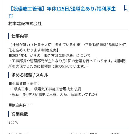
【設備施工管理】年休125日/退職金あり/福利厚生
◎
村本建設株式会社
仕事内容
【社風が魅力（社員を大切に考えている企業）/平均勤続年数15年以上/IT
化を進めております/制度充実】
■2024年4月からの「働き方改革関連法」について
・工事部長や管理部門が主となり月1回の会議を行っております。4週8閉
所を実現するために積極的に取り組んでいます。
求める経験 / スキル
■業務内容
・総合建設業として事業を行う同社にて、受注した建築物の設備施工管理
■必須資格・要件：
業務全般をお任せいたします。マンション、医療・福祉施設、教育・文化
・1級官工事、1級電気工事施工管理技士必須
施設、オフィスビル、工場、商業施設、官公庁などの現場責任者として品
・転勤可能(現状勤務地は東京、大阪、奈良のいずれか)
質・工程・安全･原価の管理をお任せいたします。
■歓迎条件：
■取り組みについて
・ゼネコン若しくは地場ゼネコンでの施工管理経験者
従業員数
・働き方改革に取り組んでおります。Webカメラの導入を行うことで現場
・給排水、電気両方の施工管理経験者
と事務所の往復を減らし、事務所で確認できるようにしております。ま
・チームマネジメント経験者
720名
た、iPadを支給することで、外で撮影した写真を事務所で整理する必要が
・分譲マンションの施工経験者
ないようにしております。