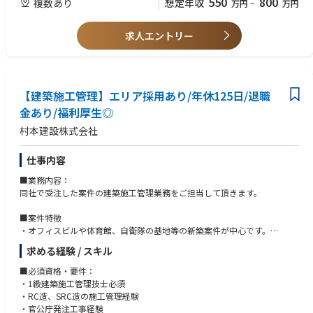
550
800
複数あり
想定年収
万円
~
万円
・ドローンを活用した撮影などのIT技術を導入する事で働き方改革を行う
試験導入も行っております。ITについてはこれから進める部分も多い為、
模索し技術者の働き方改革に努めております。
求人エントリー
■制度について
・妻帯者の方で単身赴任という形で出張頂く場合は、月2回の帰省費用を
支給しております。また、独身の方の場合は実家までの帰省費用を夏季休
暇、冬季休暇の年2回支給しております。（独身者帰省旅費手当）そのほ
【建築施工管理】エリア採用あり/年休125日/退職
かにも長期出張の場合は、同社にて宿舎を準備致します。
金あり/福利厚生◎
村本建設株式会社
仕事内容
■業務内容：
同社で受注した案件の建築施工管理業務をご担当して頂きます。
■案件特徴
・オフィスビルや体育館、自衛隊の基地等の新築案件が中心です。
（エリアによって異なりますが、同社では新築案件が中心で、マンション
求める経験 / スキル
やオフィスビル、工場、教育施設等幅広い案件を受注しております。）
■必須資格・要件：
■出張などについて
・1級建築施工管理技士必須
・基本的にご自宅から現場まで直行直帰にてご対応頂くことが大半です。
・RC造、SRC造の施工管理経験
現場によっては一部遠方もありますのでその場合は社宅をご準備致しま
・官公庁発注工事経験