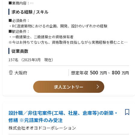
■業務内容：
・建築企画（建物基本計画／コンセプト策定、市場調査／商品企画など）
求める経験 / スキル
・品質監理（図面チェック／工程管理／品質向上のための監理業務など）
・販売準備（モデルルーム設営、広告物チェック、内覧会開催など）
■必須条件：
・建築に関する予算管理
・RC造建築物におけるの企画、開発、設計のいずれかの経験
※入社後は、1人3件程度の案件をお任せする予定です。
■歓迎条件：
※将来的にはリーダーやマネージャーとしての活躍を期待しています。
・一級建築士、二級建築士の資格保有者
■組織構成：
※今はお持ちでない方も、資格取得を目指しながら実務経験を積むことが
・マンションチームは建築4名、設備1名、アフターフォロー3名の計8名
できます。
従業員数
（30代～40代）が在籍し、設計事務所、ゼネコン設計部出身者メインで構
成されています。
157名
（2025年3月 現在）
・経験豊富な先輩社員のOJTを中心に業務を覚えます。一級建築士が4名在
籍し、個人よりもチーム重視の組織です。
500
800
大阪府
想定年収
万円
~
万円
求人エントリー
設計職／非住宅案件(工場、社屋、倉庫等)の新築・
修繕 ※元請案件のみ受注
株式会社オオヨドコーポレーション