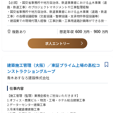
・発注者におけるマネジメント業務・アドバイザリー業務等
【必須】・国交省事務所や地方自治体、鉄道事業者における土木事業（道
※海外業務は7割、残りの3割は事務仕事などを在宅にて行って頂きます。
路・鉄道工事）のプロジェクトマネジメントや工事監理経験
・国交省事務所や地方自治体、鉄道事業者における土木事業（道路・鉄道
工事）の各種協議経験（交差協議・警察協議・支承物件移設協議等）
・建設業での現場代理人経験（工事計画・工事用道路計画等ができる技
術） ・建築設計、設備（電気・機械等）の設計・工事監理経験
【歓迎】 ・技術士もしくは技術士補 ・鉄道事業者 ・行政経験者
600
900
複数あり
想定年収
万円
~
万円
求人エントリー
建築施工管理（大阪）／東証プライム上場の髙松コ
ンストラクショングループ
青木あすなろ建設株式会社
仕事内容
【施⼯管理（監理）業務全般をご担当いただきます】
1.オフィス・商業ビル・物流・⼯場・ホテル総合建築⼯事
2.データーセンター建築⼯事
3.冷凍冷蔵倉庫建築⼯事