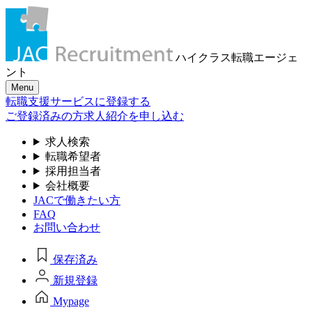
ハイクラス転職
エージェ
ント
Menu
転職支援サービスに登録する
ご登録済みの方
求人紹介を申し込む
求人検索
転職希望者
採用担当者
会社概要
JACで働きたい方
FAQ
お問い合わせ
保存済み
新規登録
Mypage