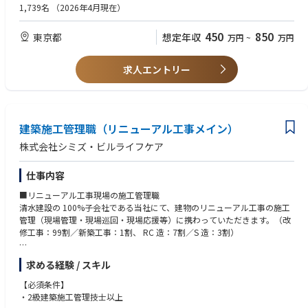
・電気設備工事（配電設備や受変電設備、照明器具）の施工管理経験があ
1,739名
（2026年4月現在）
■業務上の魅力
る方。実務経験６年以上歓迎
清水建設の 100％子会社として、その手がけた事務所、学校、病院、工
450
850
東京都
想定年収
万円
~
万円
場、データセンター等様々な用途の建物の生涯を当社ビル管理部門でお引
き受けしています。
ゼネコン系の管理会社として、省エネルギー・CO2 削減等、地球環境問題
求人エントリー
に対する社会要請に積極的に応えられる技術とノウハウを蓄積・活用して
います。
各種建造物のリニューアルや耐震補強工事や清水建設グループのアフター
サービスの要（ビル管理事業）を担う会社として今後も安定した事業を展
開し、着実な発展が期待できます。
建築施工管理職（リニューアル工事メイン）
株式会社シミズ・ビルライフケア
仕事内容
■リニューアル工事現場の施工管理職
清水建設の 100%子会社である当社にて、建物のリニューアル工事の施工
管理（現場管理・現場巡回・現場応援等）に携わっていただきます。（改
修工事：99割／新築工事：1割、 RC 造：7割／S 造：3割）
※リニューアル工事とは･･････マンション、オフィス等の修繕工事／ホテ
求める経験 / スキル
ル・商業施設等の改修工事、耐震補強等の補修工事、設備の更新工事。案
件は、マンション・大学・ビル・病院など。数日～数週間の諸口工事や、
【必須条件】
年単位での修繕工事等、様々あります。
・2級建築施工管理技士以上