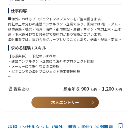
仕事内容
■海外におけるプロジェクトマネジメントをご担当頂きます。
同社は土木分野の建設コンサルタント企業であり、国内では河川・ダム・
砂防道路・橋梁・港湾・海岸・都市施設・景観デザイン・電力土木・上水
道・下水道分野など各分野で技術力があり実績がございます。
海外事業では、電力会社グループということもあり、送電・配電・変電が
中心となっております。
求める経験 / スキル
上下水道分野の強化として、上下水道・電気・プラントのプロジェクトを
お任せ致します。
【必須条件】 下記のいずれか
・建設コンサルタント企業にて海外のプロジェクト経験
土木分野として、河川・ダム・電力土木・地質・上水道・下水道分野など
・メーカーにて据付などのご経験
から考えております。
・ゼネコンでの海外プロジェクト施工管理経験
電気・機械分野として、送変電・配電・水力発電・再生可能エネルギー・
上下水道プラントなどを考えております。
【歓迎条件】
※海外へは出張ベースがメインですが、プロジェクトによっては駐在の可
・各分野における技術士等の有資格者
900
1,200
複数あり
想定年収
万円
~
万円
能性もございます。
・JICA事業・借款事業関連の技術業務経験者
・ビジネス対応可能な英語力
求人エントリー
技術コンサルタント（海外 調査・設計）※関西電