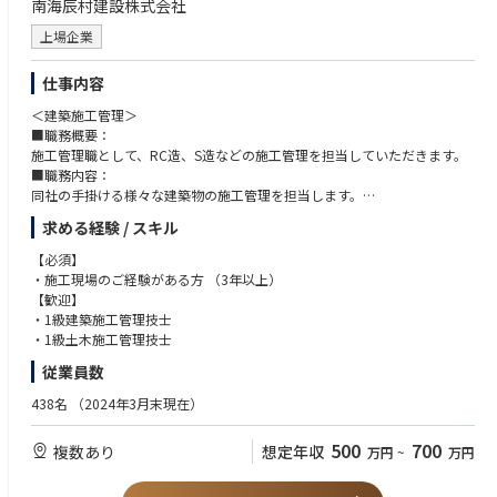
南海辰村建設株式会社
・分業ではなく、建物づくりにトータルで携われる
・長年付き合いのある職人さんが多く、コミュニケーションが取りやすい
上場企業
・阪神エリアの案件が中心なので、現場に通いやすい
・資格取得の報奨金が手厚い
仕事内容
（一級建築士100万円／1級建築施工管理技士50万円）
＜建築施工管理＞
■職務概要：
施工管理職として、RC造、S造などの施工管理を担当していただきます。
■職務内容：
同社の手掛ける様々な建築物の施工管理を担当します。
・施工計画の作成
求める経験 / スキル
・協力会社の手配、人員管理
・工程管理・品質管理・安全管理・原価管理
【必須】
・各種書類の作成・資料調達
・施工現場のご経験がある方 （3年以上）
・施工主様・設計事務所との打ち合わせ 等
【歓迎】
書類作成に関しては、事務職と共に作業することで施工管理職の負担を低
・1級建築施工管理技士
減できるよう努力しております。
・1級土木施工管理技士
■施工対象：
従業員数
主にマンションが多く高層マンションの施工も手掛けています。その他公
共施設・倉庫・オフィスビル、駅舎、店舗、鉄道、学校、マンションのリ
438名
（2024年3月末現在）
フォームなどが施工対象となります。
500
700
複数あり
想定年収
万円
~
万円
＜土木施工管理＞
■業務概要：土木工事現場での施工管理業務（（1）工程管理（2）品質管
理（3）安全管理（4）原価管理）をご担当いただきます。