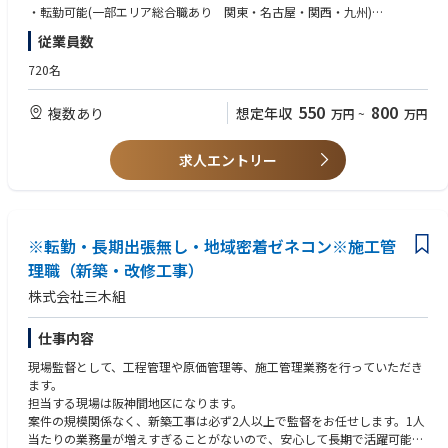
す。（原則としては通勤1時間30分以内であれば直行直帰ですが、それ以
・転勤可能(一部エリア総合職あり 関東・名古屋・関西・九州)
上の場合は社宅を準備します。）
従業員数
※あくまで原則という形ですので、個人の希望に沿って行います。
■歓迎条件：
また、竣工前などの忙しい期間のみ社宅から通う等も可能です。
・ゼネコン若しくは地場ゼネコンでの施工管理経験者
720名
★帰省費用は月2回！会社の承認を得れば月4回支給される制度もありま
・官公庁発注工事現場代理人経験者
す！
・チームマネジメント経験者
550
800
複数あり
想定年収
万円
~
万円
・分譲マンションの施工経験者
■勤務地について
総合職とエリア総合職よりお選び頂けます。
求人エントリー
エリア総合職範囲：関東、名古屋、関西、九州
■働き方について
◎日本建設連合会に所属している為、企業として業務効率化に取り組んで
おります。iPadを支給し事務所と現場の往復を減らすことや、アプリを使
※転勤・長期出張無し・地域密着ゼネコン※施工管
用して竣工検査の時間短縮等も行っております。
理職（新築・改修工事）
◎子育てしやすい職場環境整備に取り組んだ「子育てサポート企業」とし
株式会社三木組
て「くるみん」認定も取得！
◎施工管理職については、担当頂いた工事が終了してから、連続5日以上
の特別休暇を取らないといけない決まりがあります。
仕事内容
◎事務所内では建築担当や土木担当などが和気あいあいと仕事をしてお
現場監督として、工程管理や原価管理等、施工管理業務を行っていただき
り、情報交流も盛んです！
ます。
◎現場業務以外にも社内でプロジェクトチームを作っており、様々な業務
担当する現場は阪神間地区になります。
にかかわることができます！
案件の規模関係なく、新築工事は必ず2人以上で監督をお任せします。1人
◎中途採用者がなじめるように細かくフォロー！
当たりの業務量が増えすぎることがないので、安心して長期で活躍可能で
1か月3か月6か月とフォロー面談を実施し、相談事がないかサポートしま