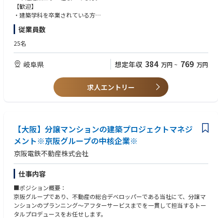
【歓迎】
・建築学科を卒業されている方
・施工管理技士補まで持っている方
従業員数
・施工管理技士、建築士資格を保有している方
25名
384
769
岐阜県
想定年収
万円
~
万円
求人エントリー
【大阪】分譲マンションの建築プロジェクトマネジ
メント※京阪グループの中核企業※
京阪電鉄不動産株式会社
仕事内容
■ポジション概要：
京阪グループであり、不動産の総合デベロッパーである当社にて、分譲マ
ンションのプランニング～アフターサービスまでを一貫して担当するトー
タルプロデュースをお任せします。