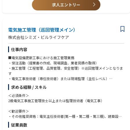
共生計画
求人エントリー
・歴史的建造物の調査・保存計画 等
■業務上の魅力
本ポジションでは、設計施工を一貫して行う当社にて、一級建築士として
の専門性を活かし、やりがいのあるプロジェクトに携わることができま
電気施工管理（巡回管理メイン）
す。日勤業務が中心となり、建設業界では稀有なワークライフバランスを
株式会社シミズ・ビルライフケア
実現可能です。また、大規模かつ難易度の高いプロジェクトに携わる機会
も豊富にあります。
仕事内容
部署内は、20 代～60 代までがバランス良く在籍しており、計 35 名で構
成されています。適度に落ち着いた雰囲気の職場で、集中して業務に取り
■電気設備更新工事における施工管理業務
組んでいただけます。シニア給制度も導入しており、定年後も 第一線で活
・受注活動（提案書の作成、現場調査、業者見積の取得）
躍できる環境が整っています。
・施工管理（工程管理、品質管理、安全管理）※巡回管理メインとなりま
す
・電気工事技術者（専任技術者）または現場監理（主任レベル）
・現場施工管理における支援業務
求める経験 / スキル
・研修センターにおける研修講師
などの業務を基本とする
＜必須条件＞
・対象設備 配電設備や受変電設備、照明器具など
2級電気工事施工管理技士以上または監理技術者（電気工事）
⇒基本的には、改修工事（既存設備・電気の機器類及びシステムを含めた
設備全般のリニューアル）及び新築工事の工事施工管理が中心になりま
＜歓迎要件＞
す。当社ビル管理部門から発生する設備・電気等のリニューアルの技術支
・その他推奨資格：電気主任技術者(第一種・第二種・第三種)、建築設備
援も担当する場合があります。ご経験やご希望があれば、研修講師として
士 等
従業員数
後進の育成にも携わっていただく事が可能です。
・ゼネコン・サブコンでの勤務経験者や、管理会社等での勤務経験者