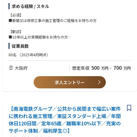
す。
す！
求める経験 / スキル
決まった事だけでなく、幅広い業務をお任せするので、キャリアアップ可
能！様々なスキルを身に付けられる職場です。
■企業の魅力
【必須】
◎創業100年以上！同社は大きく成長してきました。中国・フィリピン等
■新築又は改修工事の施工管理のご経験をお持ちの方
ご経験に合わせてどちらかの課にjoin頂きます。
での子会社設立などにも挑戦しています。
◎奨学金の返還支援制度もあります！
【歓迎】
新築：常駐型で民間工事（主にマンション）が中心となります
◎「フロントバック」の組織体制！
■10年以上の実務経験をお持ちの方
改修工事：巡回型で数件担当して頂きます
お客様に接するフロント(営業・現場)を最重視し、本部(事務)はフロントを
■ゼネコン出身者で高層マンションやビルの施工経験をお持ちの方
従業員数
動きやすくするためのバック、そして後方を支える社長はいわばゴールキ
■建築施工管理技士（１級であれば尚歓迎）
■受注の9割はリピートです。
ーパーという位置づけです。
80名
（2025年4月時点）
■案件割合
施工管理・設計・営業・事務、関わった全ての社員が一つのプロジェクト
住宅/賃貸マンション/福祉施設/商業施設：6～7割
チームを組んで取り組む姿勢から、業界内でも高い評価をいただいており
500
700
大阪府
想定年収
万円
~
万円
工場/倉庫：2割
ます。
■施工管理部門には”新築””大規模改修””改修工事”と受注規模で部門を3
つに分けております。
求人エントリー
【制度の魅力】
社員が長く腰を据えて、安心して働ける体制作りに注力しているので、20
代～60代の幅広い年代が活躍中！定着率が高い居心地の良い環境です。
【南海電鉄グループ／公共から民間まで幅広い案件
60歳定年ですが、定年時に年収は下がりません。
に携われる施工管理／東証スタンダード上場／年間
60歳以上の方は契約社員採用となります。
休日120日間／定年65歳／離職率10%以下／充実の
再雇用65歳ですが、双方合意の元、それ以上働いて頂く事も可能です。
サポート体制／福利厚生◎】
【現場の魅力】