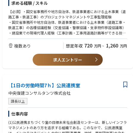
求める経験 / スキル
【必須】・国交省事務所や地方自治体、鉄道事業者における土木事業（道
路工事・鉄道工事）のプロジェクトマネジメントや工事監理経験
・国交省事務所や地方自治体、鉄道事業者における土木事業（道路工事・
鉄道工事）の各種協議経験（交差協議・警察協議・支承物件移設協議等）
・建設業での現場代理人経験（工事計画・工事用道路計画等ができる技
術） ・建築設計、設備（電気・機械等）の設計・工事監理経験
【歓迎】 ・技術士もしくは技術士補 ・行政経験者
720
1,260
複数あり
想定年収
万円
~
万円
求人エントリー
【1⽇の労働時間7ｈ】公民連携室
中央復建コンサルタンツ株式会社
課長以上
仕事内容
(1)公民連携まちづくり室の目標未来社会創造センターは、新しいインフラ
マネジメントのあり方を追求する組織である。このなかで、公民連携室
は、インフラマネジメントの中に民間(事業者、地域、市民団体等)の力を