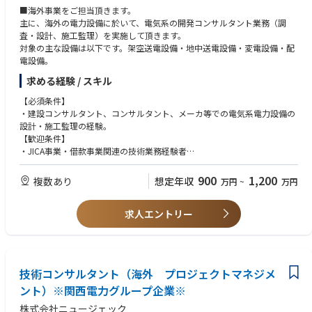
■海外事業をご担当頂きます。
主に、海外の電力設備に於いて、電気系の開発コンサルタント業務（調
査・設計、施工監理）を実施して頂きます。
対象の主な設備は以下です。架空送電設備・地中送電設備・変電設備・配
電設備。
求める経験 / スキル
【必須条件】
・建設コンサルタント、コンサルタント、メーカ等での電気系電力設備の
設計・施工監理の経験。
【歓迎条件】
・JICA事業・借款事業関連の技術業務経験者
・海外における電力設備の設計・施工監理経験者（民間資金可）
・大学院卒（博士課程含）
900
1,200
複数あり
想定年収
万円
~
万円
・ビジネス対応可能な英語力
求人エントリー
技術コンサルタント（海外 プロジェクトマネジメ
ント）※関西電力グループ企業※
株式会社ニュージェック