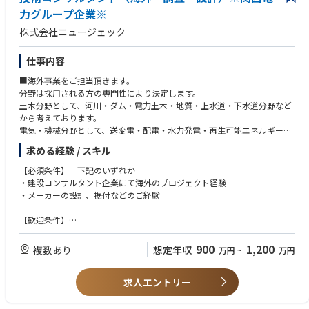
力グループ企業※
株式会社ニュージェック
仕事内容
■海外事業をご担当頂きます。
分野は採用される方の専門性により決定します。
土木分野として、河川・ダム・電力土木・地質・上水道・下水道分野など
から考えております。
電気・機械分野として、送変電・配電・水力発電・再生可能エネルギー・
上下水道プラントなどを考えております。
求める経験 / スキル
※海外へは出張ベースであり、駐在に関しては現在考えておりません。
【必須条件】 下記のいずれか
・建設コンサルタント企業にて海外のプロジェクト経験
・メーカーの設計、据付などのご経験
【歓迎条件】
・各分野における技術士等の有資格者
・JICA事業・借款事業関連の技術業務経験者
900
1,200
複数あり
想定年収
万円
~
万円
・ビジネス対応可能な英語力
求人エントリー