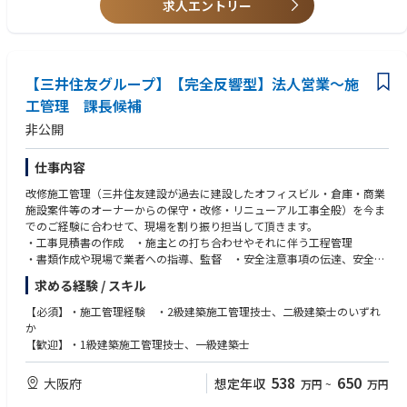
求人エントリー
■業務詳細：
主に鉄道施設、公共施設、道路、河川の土木施工管理を担当して頂きま
す。受注元は南海グループ6割、その他官公庁・民間企業になります。長
年の実績と経験から鉄道土木に強みを持っており、今後必要となる鉄道の
修繕ニーズにもこたえていくことができる企業様です。グループの南海電
【三井住友グループ】【完全反響型】法人営業～施
鉄のみならず鉄道土木のスペシャリストとして安全・安心の社会を創造す
工管理 課長候補
ることを目指します。
非公開
建築・土木は担当部門を分けております。ご経験に応じての配属となりま
す。
仕事内容
改修施工管理（三井住友建設が過去に建設したオフィスビル・倉庫・商業
※規定により6か月間の試用期間中は契約社員雇用となります。6か月後は
施設案件等のオーナーからの保守・改修・リニューアル工事全般）を今ま
基本的に正社員登用されます。
でのご経験に合わせて、現場を割り振り担当して頂きます。
・工事見積書の作成 ・施主との打ち合わせやそれに伴う工程管理
・書類作成や現場で業者への指導、監督 ・安全注意事項の伝達、安全管
理
求める経験 / スキル
・工事原価管理
【必須】・施工管理経験 ・2級建築施工管理技士、二級建築士のいずれ
か
【歓迎】・1級建築施工管理技士、一級建築士
538
650
大阪府
想定年収
万円
~
万円