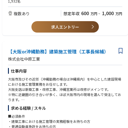
1,932名
■土木施工管理職：トンネル・道路・鉄道・ダム・河川・土地造成・上下
■一級建築士／建築設備士
水道など幅広い土木現場における品質、コスト、工程、安全、環境などの
600
1,000
複数あり
想定年収
万円
~
万円
管理・監督業務をお任せいたします。
求人エントリー
【大阪or沖縄勤務】建築施工管理（工事長候補）
株式会社中原工業
仕事内容
大阪市及びその近郊（沖縄勤務の場合は沖縄県内）を中心とした建設現場
における施工管理業務をお任せします。
大阪支店は新築工事・改修工事、沖縄営業所は改修がメインです。
※特に近畿圏の引き合いが多く、ほぼ大阪市内の現場を選んで受注してお
ります。
＜詳細＞
求める経験 / スキル
担当物件：３～６億、３０～６０戸の中規模マンションや工場案件（RC
造、S造）中心
■必須条件
※本社以外は、主に民間工事を受注しております。
・建築工事における施工管理の実務経験をお持ちの方
※働き方：基本的に直行直帰
・普通自動車免許をお持ちの方