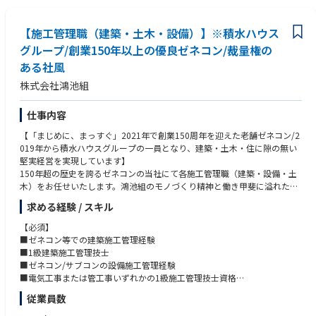
【施工管理職（建築・土木・設備）】※積水ハウス
グループ/創業150年以上の優良ゼネコン/裁量権の
ある社風
株式会社鴻池組
仕事内容
【「まじめに、まっすぐ」2021年で創業150周年を迎えた老舗ゼネコン/2
019年から積水ハウスグループの一員となり、建築・土木・住に隙の無い
堅実経営を実現しています】
150年超の歴史を誇るゼネコンの当社にて各施工管理職（建築・設備・土
木）をお任せいたします。鴻池組のモノづくり精神と働き甲斐に溢れた環
境でご経験を発揮していただきます。
求める経験 / スキル
【業務内容】
■建築施工管理職：オフィスビルや庁舎、物流施設、商業施設、教育/研
【必須】
究/医療施設、マンション、住宅関連施設など幅広い建築現場における品
■ゼネコン等での建築施工管理経験
質、コスト、工程、安全、環境などの管理・監督業務をお任せいたしま
■1級建築施工管理技士
す。
■ゼネコン/サブコンの設備施工管理経験
■設備施工管理職：設備施工管理をお任せします(施主や設計監理者との交
■電気工事または管工事いずれかの1級施工管理技士資格
渉/建築担当者や協力会社等との調整/施工図や施工要領書等のチェック/変
■ゼネコン等での土木施工管理経験
従業員数
更追加工事の見積/行政との打合せや書類届出/各種検査や機能試験の実施
■1級土木工管理技士
等)
【歓迎】