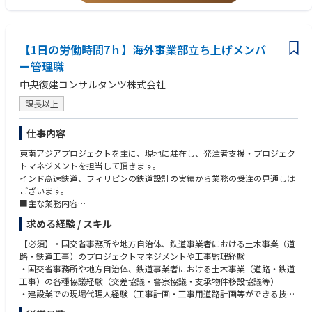
【1⽇の労働時間7ｈ】海外事業部立ち上げメンバ
ー管理職
中央復建コンサルタンツ株式会社
課長以上
仕事内容
東南アジアプロジェクトを主に、現地に駐在し、発注者支援・プロジェク
トマネジメントを担当して頂きます。
インド高速鉄道、フィリピンの鉄道設計の実績から業務の受注の見通しは
ございます。
■主な業務内容
・土木および建築等に関するプロジェクトにおけるマネジメント業務等
求める経験 / スキル
・土木に関する設計業務・工事監理業務
・発注者におけるマネジメント業務・アドバイザリー業務等
【必須】・国交省事務所や地方自治体、鉄道事業者における土木事業（道
※海外業務は7割、残りの3割は事務仕事などを在宅にて行って頂きます。
路・鉄道工事）のプロジェクトマネジメントや工事監理経験
・国交省事務所や地方自治体、鉄道事業者における土木事業（道路・鉄道
工事）の各種協議経験（交差協議・警察協議・支承物件移設協議等）
・建設業での現場代理人経験（工事計画・工事用道路計画等ができる技
術） ・建築設計、設備（電気・機械等）の設計・工事監理経験