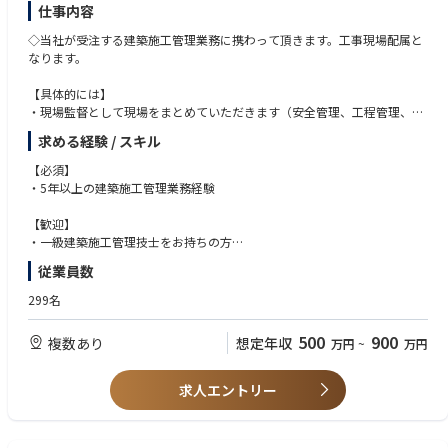
仕事内容
◇当社が受注する建築施工管理業務に携わって頂きます。工事現場配属と
なります。
【具体的には】
・現場監督として現場をまとめていただきます（安全管理、工程管理、品
質管理、原価管理）
求める経験 / スキル
案件はオフィスビル、商業施設、マンション等が中心です。
【必須】
・案件金額：１億～２０億円
・5年以上の建築施工管理業務経験
【歓迎】
・一級建築施工管理技士をお持ちの方
・現場代理人のご経験をお持ちの方
従業員数
299名
500
900
複数あり
想定年収
万円
~
万円
求人エントリー