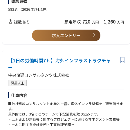
従業員数
【歓迎】 ・技術士もしくは技術士補 ・鉄道事業者 ・行政経験者
582名
（2026年7月現在）
720
1,260
複数あり
想定年収
万円
~
万円
求人エントリー
【1⽇の労働時間7ｈ】海外インフラストラクチャ
ー
中央復建コンサルタンツ株式会社
課長以上
仕事内容
■他社建設コンサルタント企業と一緒に海外インフラ整備をご担当頂きま
す。
具体的には、3名ほどのチームで下記業務を取り組みます。
・土木および建築等に関するプロジェクトにおけるマネジメント業務等
・土木に関する設計業務・工事監理業務
・発注者におけるマネジメント業務・アドバイザリー業務等