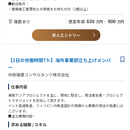
■歓迎条件：
■配属部署：大阪支店（4名）内の建築部（施工管理者）
・建築施工管理技士の資格をお持ちの方（2級以上）
630
900
複数あり
想定年収
万円
~
万円
求人エントリー
【1⽇の労働時間7ｈ】海外事業部立ち上げメンバ
ー
中央復建コンサルタンツ株式会社
仕事内容
東南アジアプロジェクトを主に、現地に駐在し、発注者支援・プロジェク
トマネジメントを担当して頂きます。
インド高速鉄道、フィリピンの鉄道設計の実績から業務の受注の見通しは
ございます。
■主な業務内容
・土木および建築等に関するプロジェクトにおけるマネジメント業務等
求める経験 / スキル
・土木に関する設計業務・工事監理業務