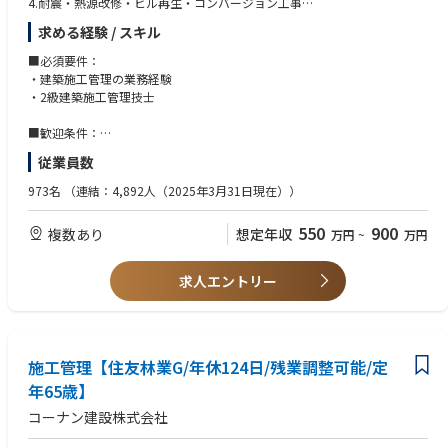
4.耐震・熱源改修・ビル再生・コンバージョン⼯事
求める経験 / スキル
■具体的には
作業所における現場運営、⼯程管理、安全管理、原価管理等の業務を担当
■必須要件：
していただきます。
・建築施⼯管理の業務経験
現場への直⾏～直帰が多いです。現場付近に現場事務所を設置します。
・2級建築施⼯管理技⼠
担当案件：数億単位規模の⼤規模なものが多いです。
⼯期：1〜2年が多いです。
■歓迎条件：
・1級建築施⼯管理技⼠
従業員数
◆◆◆ ここがポイント ◆◆◆
・施⼯計画、施⼯管理の本来の業務に特化できる新しい仕事の形を目指す
973名
（連結：4,892人（2025年3月31日現在））
ゼネコンです。
（書類・写真・施⼯図・請求書管理は、事務及びBPOが担当）
550
900
複数あり
想定年収
万円
~
万円
求人エントリー
施工管理【住友林業G/年休124日/残業調整可能/定
年65歳】
コーナン建設株式会社