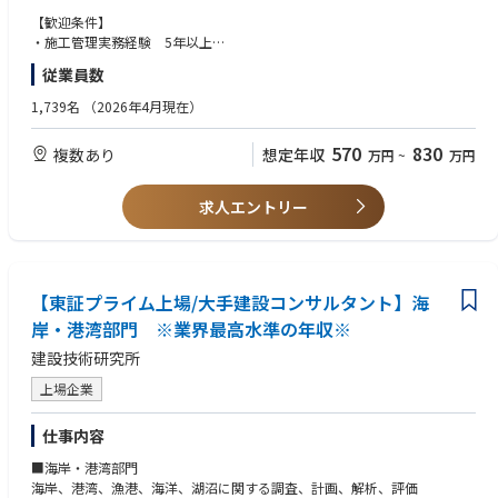
■業務上の魅力
【歓迎条件】
当社のリニューアル工事（元請）の施工管理、マネジメントが中心になり
・施工管理実務経験 5年以上
ます。
・ゼネコン、サブコンでの勤務経験者
従業員数
夜勤はほとんど発生せず、現場の多くが日勤業務となります。
・現場代理人経験がある方
業務の幅も広く、今までのご経験を活かせるキャリアパスをご用意してお
・マネジメント経験がある方
1,739名
（2026年4月現在）
ります。
また、親会社の清水建設からの案件やお客様紹介などから同社のサービス
570
830
複数あり
想定年収
万円
~
万円
に繋がることも多く、タワーマンション等の大規模修繕工事にも携わるこ
とが出来ます。
※タワーマンションの大規模修繕では、日本一の施工実績があります（20
求人エントリー
26年3月時点／81 棟）。
シニア給制度があり、定年を迎えてからも 75 歳まで安定して働くことが
できる環境を整え
ております！
【東証プライム上場/大手建設コンサルタント】海
岸・港湾部門 ※業界最高水準の年収※
建設技術研究所
上場企業
仕事内容
■海岸・港湾部門
海岸、港湾、漁港、海洋、湖沼に関する調査、計画、解析、評価