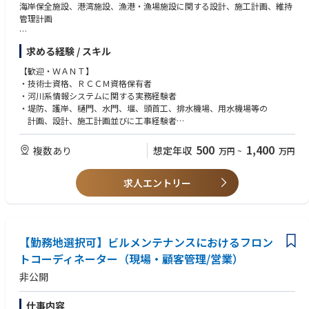
海岸保全施設、港湾施設、漁港・漁場施設に関する設計、施工計画、維持
管理計画
＜クライアント＞
求める経験 / スキル
・ 国（国土交通省、環境省、総務省、農林水産省など）
・ 地方公共団体
【歓迎・ＷＡＮＴ】
・ 独立行政法人、財団、社団
・技術士資格、ＲＣＣＭ資格保有者
・ 民間企業（首都高速道路、JR東日本、東京ガスなど）
・河川系情報システムに関する実務経験者
・堤防、護岸、樋門、水門、堰、頭首工、排水機場、用水機場等の
計画、設計、施工計画並びに工事経験者
・ゲート、ポンプ等機電設備、建屋の計画・設計経験者
・学校又は企業で、海岸・港湾・漁港に関する企画・調査・設計に携わっ
500
1,400
複数あり
想定年収
万円
~
万円
た経験のある方
求人エントリー
【勤務地選択可】ビルメンテナンスにおけるフロン
トコーディネーター（現場・顧客管理/営業）
非公開
仕事内容