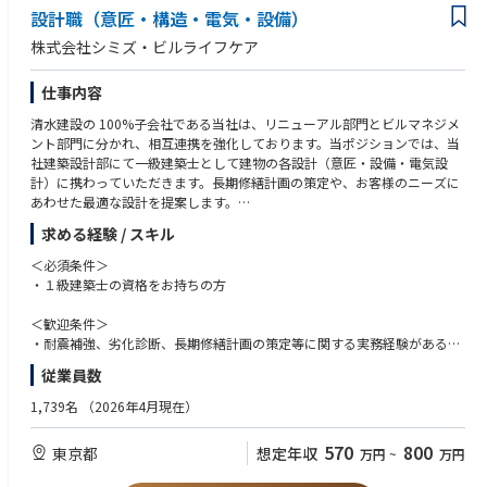
設計職（意匠・構造・電気・設備）
株式会社シミズ・ビルライフケア
仕事内容
清水建設の 100%子会社である当社は、リニューアル部門とビルマネジメ
ント部門に分かれ、相互連携を強化しております。当ポジションでは、当
社建築設計部にて一級建築士として建物の各設計（意匠・設備・電気設
計）に携わっていただきます。長期修繕計画の策定や、お客様のニーズに
あわせた最適な設計を提案します。
・建築設計(意匠設計)：建物のプランニング、外観デザイン、内部空間の
求める経験 / スキル
使い勝手、動線、意匠仕様の決定、建物の機能向上に向けた企画提案 等
・構造設計：耐震性・耐風性・荷重に関する安全性を確保するための、建
＜必須条件＞
物を安全に支える骨組み（梁・柱・基礎など）の設計・構造計算 等
・１級建築士の資格をお持ちの方
・設備設計：給排水・空調・換気・電気・消防・通信などの設備の計画・
設計、快適性・衛生・運用性・保守性を満たす設備の設計 等
＜歓迎条件＞
⇒設計本部は、建築(意匠)設計／構造設計／設備設計の各部署に分かれて
・耐震補強、劣化診断、長期修繕計画の策定等に関する実務経験がある方
おり、ご経験に
・建物の機能向上に向けた企画・設計の経験がある方
従業員数
応じて業務をお任せします。
・持続可能な建物設計に関する知識や経験を有する方
・ゼネコン、サブコンでの勤務経験者
1,739名
（2026年4月現在）
＜設計提案の事例＞
・設計事務所や設計コンサルタント会社での勤務経験者
・バリアフリー・高齢者の快適性向上 ・インテリア・エントランスのイメ
・マネジメント経験がある方 ※課長クラスの場合
570
800
東京都
想定年収
万円
~
万円
−ジ向上
（優遇）・設備設計１級建築士の資格をお持ちの方
・集合住宅セキュリティー、防災計画 ・各種設備機能向上 ・ペットとの