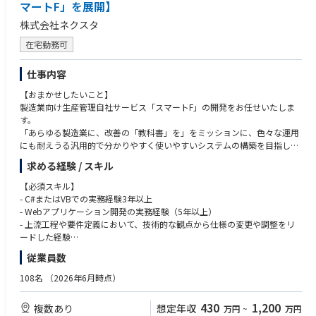
マートF」を展開】
けて提案を実施。提案内容について合意をえられたら、弊社の方でプロジ
・要求仕様書/機能仕様書の作成・管理経験
ェクトチームを組み、納品に向けてのコンサル・エンジニアリングサービ
・機能安全（ISO26262）またはASPICEに基づく開発・監査経験
株式会社ネクスタ
スを実施する。
・システムズエンジニアリング教育・導入支援の経験
在宅勤務可
【魅力】
【中途入社者のバックグラウンド】
◎事業の将来性
仕事内容
完成車メーカー、Tier1サプライヤー、電機メーカー、MBDベンダー等
製造業界において、CASEへの対応IoT化が進む中で、MBSE/MBDのニーズ
【おまかせしたいこと】
が益々増えてくることが予想されており、同領域のスペシャリスト集団と
■開発環境 ※以下のいずれかのご経験をお持ちの方は尚可
製造業向け生産管理自社サービス「スマートF」の開発をお任せいたしま
して業界をリードしていきます。また、図研(株)からの出資、バックアッ
プログラミング言語：MATLAB、Python、VBA、C/C++
す。
プもあり、大手顧客との新規窓口も開設済みのことからも、安定性と将来
システムモデリング言語：SysML、UML
「あらゆる製造業に、改善の「教科書」を」をミッションに、色々な運用
性を感じられる企業です。
モデリングツール：Simulink、Amesim、SimulationX、Dymola、OpenM
にも耐えうる汎用的で分かりやすく使いやすいシステムの構築を目指して
odelica、GT-SUITE
います。
◎エンジニアリングのスキルアップ
車両シミュレータ：CarSim、CarMaker
求める経験 / スキル
高い専門性を持つメンバーが在籍しており、それぞれの強み、スキルを補
MBSEツール：Cameo Systems Modeler、GENESYS、Phoenix ModelCent
- 具体的な業務内容
完し合いながらチームとしてプロジェクトを推進し、コンサルタントとし
【必須スキル】
er
- プロダクト開発と課題定義
て必要な技術、スキル、経験を詰める環境です。
- C#またはVBでの実務経験3年以上
最適化ツール：modeFRONTIER
- 企画側が提示する要件に対し、業務フローやDB構造との整合性を検証・
- Webアプリケーション開発の実務経験（5年以上）
提案
◎働きやすい環境
- 上流工程や要件定義において、技術的な観点から仕様の変更や調整をリ
- 複雑なドメイン知識を整理し、拡張性の高いモデルへ落とし込む設計業
給与制度、就業制度などを在籍メンバーが働きやすいように、独自に設計
ードした経験
務
しております。
- チームでのアーキテクチャ設計・意思決定の経験
従業員数
- プロダクトの肥大化を防ぐための「機能追加の抑制」や「共通化」の判
断
◎裁量を持って働ける環境
【歓迎スキル】
108名
（2026年6月時点）
少数精鋭組織のため、プロセスの改善などにも積極的に携われます。それ
以下の技術環境での業務経験
- AI駆動開発の標準化
ぞれの強み、スキルを鑑みて、プロジェクトをアサインするため、プロジ
-SQLServer, ASP.NET MVC WebAPI, AWS, Azure, React/Vue.js（今後Blaz
430
1,200
複数あり
想定年収
万円
~
万円
- AIの活用(ClaudeCode, Devin, gemini等)を前提とした開発フローの構築
ェクトリーダーを任されるケースもございます。
orに移行予定）