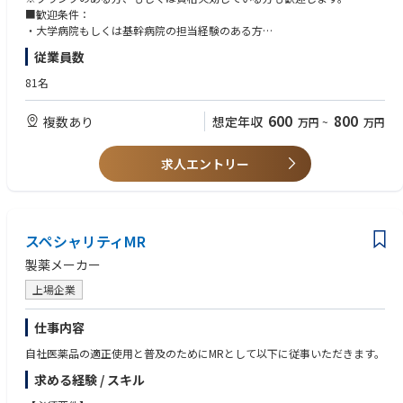
アントとの信頼関係を築いていきます。
■歓迎条件：
・大学病院もしくは基幹病院の担当経験のある方
【CSO所属のMRとは】
・バイオ医薬品取り扱い経験者
従業員数
医薬品・医療機器メーカーなどから依頼を受け、クライアントの営業活動
を受託する企業のことです。
81名
CSOのMRとして働きながら、経験次第でメーカー側への転籍のチャンス
もございます。
600
800
複数あり
想定年収
万円
~
万円
求人エントリー
スペシャリティMR
製薬メーカー
上場企業
仕事内容
自社医薬品の適正使用と普及のためにMRとして以下に従事いただきます。
求める経験 / スキル