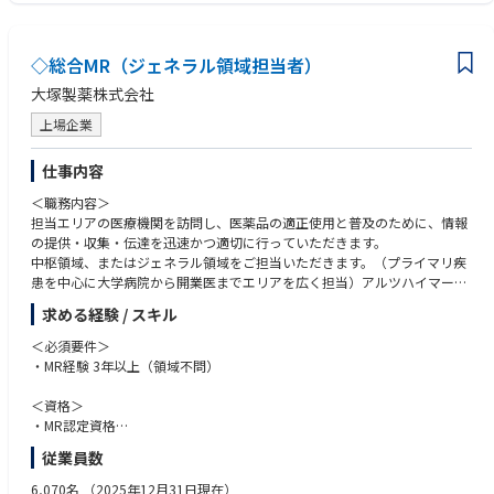
込んだプロジェクト推進経験
・生成AI、自然言語処理、検索システム、データ活用、業務自動化などへ
の強い関心
◇総合MR（ジェネラル領域担当者）
・AI技術を単なる技術実装ではなく、業務変革・現場活用につなげる視点
・不確実性の高い新規プロダクト開発において、仮説検証を進めながら形
大塚製薬株式会社
にしていく推進力
上場企業
・自然言語処理、機械学習、検索エンジン、文書解析、データ構造化に関
する知識・経験
・製造業、設計開発、生産技術、品質保証、PLM、BOM、CAD、CAE、FM
仕事内容
EA等に関する業務知識
＜職務内容＞
・製造業向けSaaS、業務システム、PLM／PDM、ナレッジマネジメントシ
担当エリアの医療機関を訪問し、医薬品の適正使用と普及のために、情報
ステム等の開発・導入経験
の提供・収集・伝達を迅速かつ適切に行っていただきます。
・BtoB SaaSまたはエンタープライズ向けプロダクトにおけるセキュリテ
中枢領域、またはジェネラル領域をご担当いただきます。（プライマリ疾
ィ、権限管理、監査ログ、データ分離等の設計経験
患を中心に大学病院から開業医までエリアを広く担当）アルツハイマー型
・PoCから本番導入、定着化、プロダクト化までを推進した経験
認知症・高血圧・高脂血症、逆流性食道炎、アトピー
・コンサルティングファーム、SIer、事業会社DX部門、AIスタートアップ
求める経験 / スキル
等でのプロジェクト推進経験
＜必須要件＞
・開発チームの立ち上げ、採用、育成、開発プロセス整備の経験
・MR経験 3年以上（領域不問）
＜資格＞
・MR認定資格
・普通運転免許
従業員数
＜歓迎要件＞
6,070名
（2025年12月31日現在）