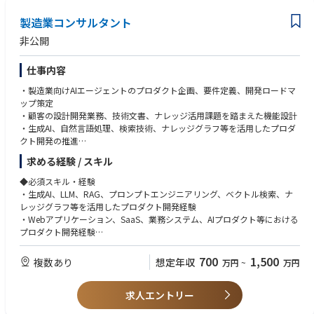
・戦略に紐づいたSalesforceに関連する業務プロセスの再構築
製造業コンサルタント
・Salesforceの設計・改修・運用
（将来的には）Salestechの企画・導入・運用、BIツール（Tableau）の設
非公開
計・構築・運用
・職務内容の変更の範囲：会社の定めるすべての業務
仕事内容
【組織詳細とミッション】
・製造業向けAIエージェントのプロダクト企画、要件定義、開発ロードマ
所属部門：事業企画部DX推進グループ
ップ策定
組織人数：4名
・顧客の設計開発業務、技術文書、ナレッジ活用課題を踏まえた機能設計
・生成AI、自然言語処理、検索技術、ナレッジグラフ等を活用したプロダ
◆ミッション◆
クト開発の推進
・営業DX戦略策及び実行
・プロンプト設計、RAG、文書構造化、根拠提示、回答精度向上に関する
求める経験 / スキル
・BI（Tableau）ツールの企画・推進
企画・検証
・Salestechの企画率・導入・推進
・エンジニア、AI技術者、製造業コンサルタント、外部パートナーとの開
◆必須スキル・経験
・Salesforceの設計・改修（開発）・運用
発マネジメント
・生成AI、LLM、RAG、プロンプトエンジニアリング、ベクトル検索、ナ
・生成AI活用の戦略策定・企画・推進・実装
・PoC案件を通じた顧客課題の抽出、プロダクト改善へのフィードバック
レッジグラフ等を活用したプロダクト開発経験
・セキュリティ、権限管理、監査ログ、データ分離など、法人向けAIプロ
・Webアプリケーション、SaaS、業務システム、AIプロダクト等における
【配属組織が対峙しているテーマ】
ダクトに求められる品質・信頼性の向上
プロダクト開発経験
・中長期DX戦略の策定
・将来的なプロダクト組織・開発体制の構築、メンバー育成、開発プロセ
・プロダクトマネージャー、プロジェクトマネージャー、開発リーダー、
・Salesforceのデータフロー抜本改修
ス整備
テックリード等としての開発推進経験
700
1,500
複数あり
想定年収
・生成AIの戦略策定・AIエージェントの非エンジニアへの導入
万円
~
万円
◆歓迎スキル・経験
求人エントリー
・顧客課題をもとに要件定義、仕様策定、機能改善を行った経験
・エンジニア、デザイナー、ビジネスサイド、顧客など複数関係者を巻き