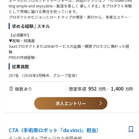
ヌーラボのプロダクトマネージャーは、同社のミッション「To make crea
ting simple and enjoyable – 創造を易しく 楽しくする」をプロダクト体験
として市場に届ける責任を担っています。
プロダクトのビジョンとロードマップの策定・実行から、多様なステーク
ホルダーのハブとなり、リリース後の市場浸透施策まで、PdMとPMMの両
求める経験 / スキル
面を横断的に担当します。
【必須要件】
【具体的な挑戦課題】
▼経験・知識面
プロダクト戦略・ビジョン・ロードマップの策定と優先順位付け
SaaSプロダクトまたはWebサービスの企画・開発プロセスに携わった経
データ構造や制約を理解した上での、PRD（プロダクト要件定義書）への
験
落とし込み
PRDの作成経験
パフォーマンス測定やユーザー行動ログの分析を通じた継続的な改善
エンジニアやデザイナーとの協業経験
従業員数
開発・デザイン・CS・マーケティングなど、多様なチームとの共創・合意
アジャイル開発（Scrum / Kanbanなど）の手法を用いたPM経験
形成
定量・定性データ分析の基礎知識およびBIツールの利用経験
207名
（2026年3月時点、グループ全体）
【具体的な仕事内容】
▼素養・スキル面
952
1,400
複数あり
想定年収
万円
~
万円
■ヌーラボサービスの事業規模拡大
遊び心を持って取り組むことができる
顧客のニーズと市場のトレンドを理解し、ヌーラボのミッションに共感し
顧客の声をただ聞くだけでなく、ヌーラボのミッションに共感してプロダ
ながら魅力的な製品を提供し続けます。
クト開発に取り組んでいただきたいと考えます。
求人エントリー
プロダクト戦略の策定・実行、プロダクトビジョン / ロードマップの策
進んでアウトプット・言語化できるスキル
定・優先順位付けと実行を担います。
リモートワーク中心の働き方において、想いや考えを言語化する力、能動
まずはいくつかのチームを担当してもらい、プロダクト・顧客・チームの
的なコミュニケーションが必要になります。
理解を深めていただきます。
グローバルへのマインドセット
CTA（手術用ロボット『da vinci』担当）
英語でのコミュニケーションに抵抗がない方（翻訳ツールの利用可 / 今後
■プロダクト要件定義とプロジェクトマネジメント
海外メンバーとの連携を強化していきます）
インテュイティブサージカル合同会社