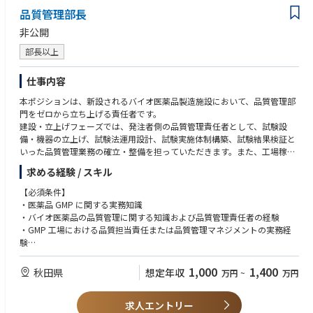
品質管理部長
非公開
部長以上
仕事内容
本ポジションは、新設されるバイオ医薬品製造施設において、品質管理部
門をゼロから立ち上げる責任者です。
建設・立上げフェーズでは、発注者側の品質管理責任者として、試験設
備・機器の立上げ、試験法運用設計、試験実施体制構築、試験結果検証と
いった品質管理業務の確立・整備を担っていただきます。また、工場稼働
後は、品質管理部門責任者として、原材料試験、工程内試験、製品試験、
求める経験 / スキル
環境モニタリング、安定性試験等を含む試験活動全般の責任を担っていた
だきます。
【必須条件】
・医薬品 GMP に関する実務知識
・バイオ医薬品の品質管理に関する知識および品質管理責任者の経験
・GMP 工場における品質担当責任または品質管理マネジメントの実務経
験
・試験設備・機器、試薬等、試験記録、試験結果、データインテグリティ
に関する基本的な理解
1,000
1,400
秋田県
想定年収
万円
~
万円
・複数の社外関係者（設計会社、施工会社、設備ベンダー、コンサルタン
ト、外部試験機関、技術供与等）との調整・折衝経験
求人エントリー
・品質管理部門または試験関連チームにおけるピープルマネジメント経験