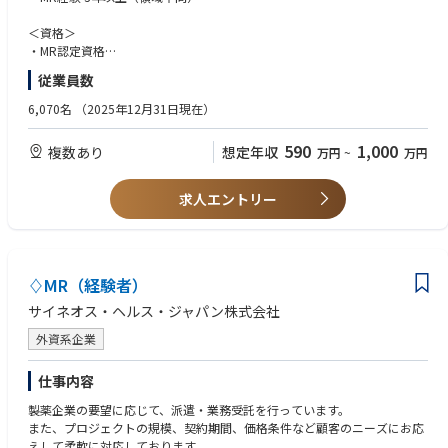
＜資格＞
・MR認定資格
・普通運転免許
従業員数
＜歓迎要件＞
6,070名
（2025年12月31日現在）
・基幹病院、または大学病院担当経験
・社内外の関係部署と協調して連携、行動できるコミュニケーション能力
590
1,000
複数あり
想定年収
万円
~
万円
・周囲を巻き込みながら、業務を遂行できるリーダーシップ
＜マインド・人柄＞
求人エントリー
・地域医療に貢献しようとする志のある方
♢MR（経験者）
サイネオス・ヘルス・ジャパン株式会社
外資系企業
仕事内容
製薬企業の要望に応じて、派遣・業務受託を行っています。
また、プロジェクトの規模、契約期間、価格条件など顧客のニーズにお応
えして柔軟に対応しております。