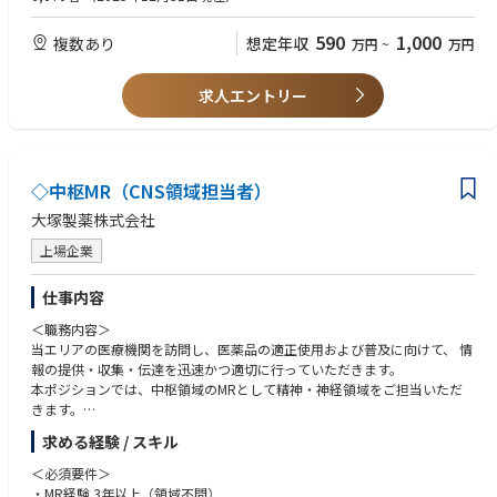
・基幹病院、または大学病院担当経験
・社内外の関係部署と協調して連携、行動できるコミュニケーション能力
590
1,000
複数あり
想定年収
万円
~
万円
・周囲を巻き込みながら、業務を遂行できるリーダーシップ
＜マインド・人柄＞
求人エントリー
・地域医療に貢献しようとする志のある方
◇中枢MR（CNS領域担当者）
大塚製薬株式会社
上場企業
仕事内容
＜職務内容＞
当エリアの医療機関を訪問し、医薬品の適正使用および普及に向けて、 情
報の提供・収集・伝達を迅速かつ適切に行っていただきます。
本ポジションでは、中枢領域のMRとして精神・神経領域をご担当いただ
きます。
2024年以降は認知症領域にも関わり、担当先は精神科に加え、脳神経内科
求める経験 / スキル
や介護施設など、幅広い領域にわたります。
＜必須要件＞
・MR経験 3年以上（領域不問）