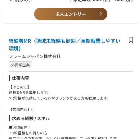
整形外科担当経験ある方
MR認定資格(必須),普通自動車免許(必須)
求人エントリー
経験者MR（領域未経験も歓迎／長期就業しやすい
環境)
フラームジャパン株式会社
外資系企業
仕事内容
【はじめに】
経験者MRを募集します。
MR資格が失効している方やブランクがある方も歓迎します。
【業務内容】
MR業務全般（新薬投入時の営業サポート等）を担当します。
求める経験 / スキル
■新薬投入時のプロモーション
■既存品の市場拡大
■必須条件：
■病院市場攻略 等
・MR経験をお持ちの方
各製薬企業の戦略にしたがい、上記の業務に取り組み、しっかりとクライ
※ブランクのある方、もしくは資格失効している方も歓迎します。