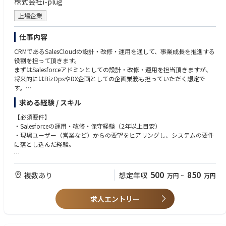
株式会社i-plug
上場企業
仕事内容
CRMであるSalesCloudの設計・改修・運用を通して、事業成長を推進する
役割を担って頂きます。
まずはSalesforceアドミンとしての設計・改修・運用を担当頂きますが、
将来的にはBizOpsやDX企画としての企画業務も担っていただく想定で
す。
求める経験 / スキル
【主な業務内容】
・Salesforceの設計・改修・運用
【必須要件】
・業務プロセス設計と改善
・Salesforceの運用・改修・保守経験（2年以上目安）
・各部門の業務プロセスを分析し、課題を特定
・現場ユーザー（営業など）からの要望をヒアリングし、システムの要件
・効率化、標準化、自動化に向けた業務プロセスを設計、構築
に落とし込んだ経験。
・新しい業務プロセス導入後の効果測定、継続的な改善
・データ利活用
【歓迎する要素】
・Salesforceをはじめとする各種データソースからのデータ収集、分析、
・課題特定・企画立案・Pjt組成・Pjt推進等の企画業務経験
500
850
複数あり
想定年収
万円
~
万円
可視化
・Tableau、PowerBIなどのBIツールの使用経験
・事業課題の発見、改善策の立案、効果検証
・スプレッドシート・SQL・SOQLを用いたデータ抽出、加工・分析経験
・データに基づいた意思決定を支援するためのレポート、ダッシュボード
求人エントリー
・Salesforceの資格保持者
の作成
【本ポジションに期待する役割】