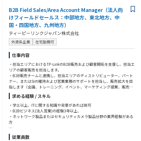
B2B Field Sales/Area Account Manager（法人向
けフィールドセールス：中部地方、東北地方、中
国・四国地方、九州地方）
ティーピーリンクジャパン株式会社
外資系企業
在宅勤務可
仕事内容
・担当エリアにおけるTP-LinkのB2B販売および顧客開拓を支援し、担当エ
リアの顧客販売を担当します。
・B2B販売チームと連携し、担当エリアのディストリビューター、パート
ナー、またはSIの維持および営業業務のサポートを担当し、販売拡大を目
指します（会議、トレーニング、イベント、マーケティング提案、販売資
料の配布など）。
求める経験 / スキル
・担当エリアの新規チャネル、新規B2Bディストリビューター、新規シス
テムインテグレーターの開拓、B2B販売拡大への取り組み（コールドコー
・学士以上、ITに関する知識や背景があれば尚可
ル、メール連絡、会議での問い合わせなど）。
・B2Bビジネス(法人営業)の経験3年以上、
・中小企業向け製品の販売力強化を目的とした、関連するB2Bイベント、
・ネットワーク製品またはセキュリティカメラ製品分野の業界経験がある
活動、またはプログラムのサポート。
方
・上記以外のB2Bビジネスに関連する業務
【求める人物像】
従業員数
・積極的で、効率性があり、物事を積極的に考え、新しい挑戦を好み、常