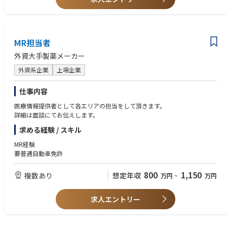
る。
• 上記活動や手術室に対する営業活動、カスタマーサポートトレーニング
等を通じて、チームの四半期目標達成に貢献する。
• 上記の営業活動を通じて、エリアにおけるシステムの認知向上および術
式の採用に繋がる営業活動、マーケティング活動のサポートやコーディネ
MR担当者
ーションを行う。
外資大手製薬メーカー
• 日報（営業・症例報告、営業活動の結果）や経費精算、社内オンライン
トレーニングや社内システムを使用した事務処理を行う。
外資系企業
上場企業
仕事内容
医療情報提供者として各エリアの担当をして頂きます。
詳細は面談にてお伝えします。
求める経験 / スキル
MR経験
要普通自動車免許
800
1,150
複数あり
想定年収
万円
~
万円
求人エントリー