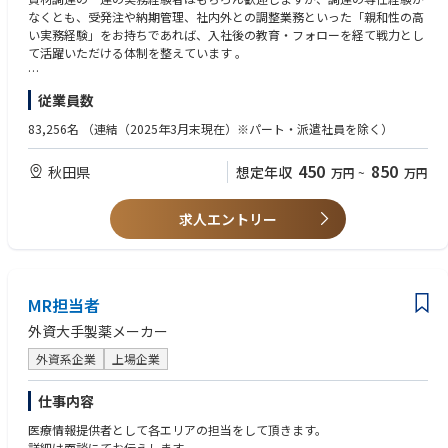
≪具体的な業務内容≫
なくとも、受発注や納期管理、社内外との調整業務といった「親和性の高
・既存・新規サプライヤーに対するソーシング業務（選定、見積取得、価
い実務経験」をお持ちであれば、入社後の教育・フォローを経て戦力とし
格交渉）および発注管理
て活躍いただける体制を整えています 。
・生産計画に基づく電子部品・機械部品の発注手続き、納期調整、および
国内外の取引先や社内関係各所との連絡調整
＜必須要件＞
従業員数
・社内関連部署と連携した、量産および試作段階における部材仕様・調達
・基本的なPC操作スキル（Excel、Word、PowerPointの実務入力レベ
条件の整理
ル）
83,256名
（連結（2025年3月末現在）※パート・派遣社員を除く）
・品質・コスト・安定供給の観点からの調達条件の最適化および継続的な
・次のいずれかに該当する実務経験をお持ちの方：資材調達、購買、バイ
改善活動
ヤーなどの実務経験（業界不問）
450
850
秋田県
想定年収
万円
~
万円
・海外拠点や海外サプライヤーとの英語を用いた実務コミュニケーション
・生産管理、営業事務、物流・手配業務など、社内外との「納期調整」や
（メール、Web会議等）
「受発注管理」に関わる実務経験
※海外出張、海外赴任の可能性がございます。
求人エントリー
＜推奨要件（あれば尚可）＞
≪やりがい≫
・製造業、または商社等における電子部品や機構部品の取り扱い経験
"世界的な自動車の進化を支える、仕入れの最前線に立つ誇り ”
・英語に対する学習意欲（英語を用いた実務・メール対応への挑戦意欲が
手がける車載向け製品（電子部品や機構部品など）は、次世代のモビリテ
ある方）
ィ社会（自動運転やコネクテッドカーなど）に不可欠な重要パーツです。
MR担当者
秋田に働く拠点を置きながら、自分が調達条件を整えた部品が世界中を走
外資大手製薬メーカー
る自動車に搭載されていく、モノづくりの大きな社会的貢献度とインパク
トをダイレクトに実感できます。
外資系企業
上場企業
"秋田から世界へ展開する、グローバルなダイナミズム”
仕事内容
将来的には、海外拠点や海外サプライヤーとの直接的な実務コミュニケー
ション、さらには海外出張や海外赴任へとステップアップしていくチャン
医療情報提供者として各エリアの担当をして頂きます。
スも豊富にあります。日本（秋田）を起点にしながらワールドワイドに活
詳細は面談にてお伝えします。