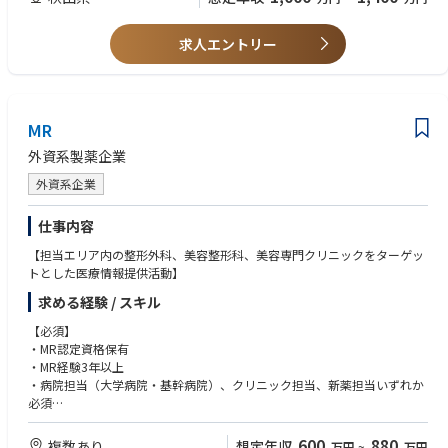
・複数の社外関係者（設計会社、施工会社、設備ベンダー、コンサルタン
ト、技術供与等）との調整・折衝が可能な経験
求人エントリー
・製造部門または製造関連チームにおけるピープルマネジメント経験
・現場で発生する課題を整理し、関係者を巻き込みがが解決に導く能力
【歓迎条件】
・新工場、新製造ライン、または新規設備立上げの経験
MR
・技術移管、プロセスパラメータ設計、洗浄バリデーション、CSV 等に関
する知識または実務経験
外資系製薬企業
・PMDA、FDA などの他国規制当局により GMP 案査における製造現場対応
外資系企業
の経験
・製造データ管理、電子記録、MES 等の製造関連システムに関する知識
・英語による技術文書の読解、海外技術パートナーとのコミュニケーショ
仕事内容
ン経験
【担当エリア内の整形外科、美容整形科、美容専門クリニックをターゲッ
・海外パートナーとの製造・技術移管プロジェクト経験
トとした医療情報提供活動】
求める経験 / スキル
【必須】
・MR認定資格保有
・MR経験3年以上
・病院担当（大学病院・基幹病院）、クリニック担当、新薬担当いずれか
必須
【優遇条件】
600
880
複数あり
想定年収
万円
~
万円