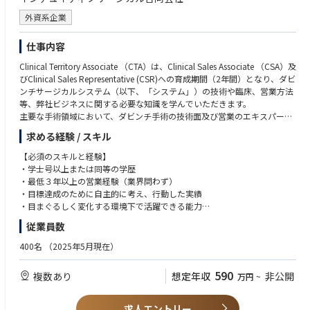
ユーザーストーリーや要件定義などをPRDに落とし込み、開発要件を明確
化します。
【歓迎要件】
外資系企業
エンジニアやデザイナーと協働し、アジャイル開発の手法を活用したプロ
バックオフィス向け事業に関するユーザー像・ドメインの深い解像度
ジェクトを推進します。
ユーザーリサーチ・インタビューの実施および開発プロセスへの組み込
仕事内容
み、改善をリードした経験
■効果測定とデータ分析
Clinical Territory Associate （CTA）は、Clinical Sales Associate （CSA）及
データ分析スキル（SQL / Mixpanel / Tableau等の利用経験）とクリエイ
パフォーマンス測定、ユーザー行動ログや調査結果の分析・振り返りを通
びClinical Sales Representative (CSR)への育成期間（2年間）となり、ダビ
ティブな発想を併せ持つ方
して、継続的な改善を推進します。
ンチサージカルシステム（以下、「システム」）の技術や臨床、営業方法
UXデザインやUI設計に関する知識、またはプロジェクトマネジメント関連
等、弊社ビジネスに関する必要な知識を学んでいただきます。
の資格（PMP等）
■ステークホルダーとのコミュニケーション
主要な手術領域において、ダビンチ手術の技術面及び営業のエキスパート
開発、デザイン、カスタマーサクセス、カスタマーサポート、マーケティ
となるためのトレーニングを受け、配属されたエリアでの営業活動を通し
求める経験 / スキル
ングチームなど多様なチームとの連携を通じたプロジェクト推進を担いま
てシステム導入後の稼働率を最大化するサポートを行います。
す（同社では海外拠点にもデザインチーム、マーケティングチームのメン
基本的な職務
【必須のスキルと経験】
バーが在籍しています）。
• 医師や医療スタッフに対して、ダビンチ手術テクノロジートレーニング
・学士号以上または同等の学歴
ユーザーやコミュニティとの対話（インタビュー、ユーザーフィードバッ
パスウェイ（初症例を実施される前に修了いただくことが必須となるトレ
・最低３年以上の営業経験（業界問わず）
ク）を通じたニーズの把握を進めます。
ーニングプログラム）とスキルアップ過程について説明する。
・目標達成のために自主的に考え、行動した実績
• 医師や医療スタッフに対して、オンサイトトレーニング（実機を使用し
・目まぐるしく変化する環境下で活躍できる能力
た研修）とドライトレーニング（システムのセッティング、理論、概要の
・誠実さ、素直さを兼ね備え、責任感を持った行動ができる方
従業員数
研修）を実施する。
・MS Office（Excel/Word/PPT）の基礎的な知識
• 担当施設全診療科のTR100トレーニング（ダビンチ執刀医が認定証取得
・日本語ネイティブ、もしくはN1相当レベル
400名
（2025年5月現在）
のために行うラボトレーニング）の練習を担当する。
・普通自動車運転免許
• 医師や医療スタッフに対して、製品のデモンストレーションやインサー
590
複数あり
想定年収
非公開
万円
~
ビス（製品の説明と実際にシステムを触りながら理解していただく）を主
【望ましいスキルと経験】
導する。
・英語力
• システムを使用した手術に立会い、製品の安全使用のためにサポートす
・医療業界、特に医療機器業界経験者
求人エントリー