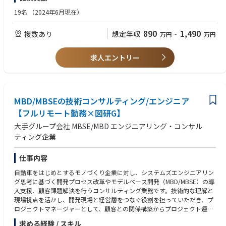
考力・表現力
自動車をはじめとするモノづくり企業に対し、3D-CAE、1D-CAEを駆使
・他社や他部門との協働を通じた課題整理・提案・推進の経験
19名
（2024年6月現在）
し、先進的なモデルベース開発（MBD/MBSE）の導入支援、顧客課題解決
・SE領域における困難さを実現場で体感し、開発プロセス改革に向けた熱
を行うコンサルティング業務です。技術的な理解と現場視点を活かし、モ
意をお持ちの方
890
1,490
複数あり
想定年収
万円
~
万円
ノづくりにおけるシステム設計と単体設計をつなぐプロセスを革新する役
割を担っていただき、プロジェクトマネージャーとして、顧客との関係構
【歓迎】
築からプロジェクト運営までを一貫して担当して頂きます。技術成果開発
・コンサルティングファームまたは事業会社での業務改革・技術企画・P
求人エントリー
においては、実際にご自身の手でモデリング・プログラミング・解析・環
M経験
境構築等も行って頂きます。
・MBSEツール（Cameo / Rhapsody / Enterprise Architect / Capella等）
の利用経験
■主な業務内容
・MBDツール（MATLAB/Simulink、Stateflow等）によるモデル開発・検
・モノづくりにおけるシステム設計と単体設計をつなぐプロセスに関わる
MBD/MBSEの技術コンサルティング/エンジニア
証経験
顧客課題のヒアリング
・組込みソフト開発プロセスの理解、コード生成やHILS/SILS試験の経験
【フルリモート勤務×図研G】
・3D-CAE、1D-CAEを駆使して顧客課題を解決するソリューション提案と
・要求仕様書/機能仕様書の作成・管理経験
大手グループ会社 MBSE/MBD エンジニアリング・コンサル
その開発
・機能安全（ISO26262）またはASPICEに基づく開発・監査経験
・3Dモデルの縮退技術を適用することによる1D-CAEの精度向上への貢献
ティング企業
・システムズエンジニアリング教育・導入支援の経験
・CAEを駆使した設計プロセスの効率化による数値シミュレーションの信
頼度向上によるMBDの啓蒙
【中途入社者のバックグラウンド完成車メーカー、Tier1サプライヤー、電
仕事内容
機メーカー、MBDベンダー等
【具体的な業務の流れ】
自動車をはじめとするモノづくり企業に対し、システムズエンジニアリン
お客様（特に製造業の研究・開発部門）の課題をお聞きし、課題解決に向
グ思考に基づく開発プロセス改革やモデルベース開発（MBD/MBSE）の導
けて提案を実施。提案内容について合意をえられたら、弊社の方でプロジ
入支援、顧客課題解決を行うコンサルティング業務です。技術的な理解と
ェクトチームを組み、納品に向けてのコンサル・エンジニアリングサービ
現場視点を活かし、開発現場と経営層をつなぐ役割を担っていただき、プ
スを実施する。
ロジェクトマネージャーとして、顧客との関係構築からプロジェクト運営
までを一貫して担当して頂きます。技術成果開発においては、実際にご自
求める経験 / スキル
【魅力】