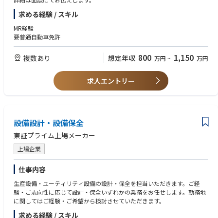
躍できる環境は、当社ならではの大きなやりがいとなります。
求める経験 / スキル
≪入社後の教育体制≫
MR経験
ご経歴や習得度合いに応じて、まずはOJT（職場内訓練）にて実務に習熟
要普通自動車免許
いただきますのでご安心ください。 最初は発注手続きや納期管理などの日
次オペレーションからスタートし、先輩社員のサポートのもとで徐々に業
800
1,150
複数あり
想定年収
万円
~
万円
務の流れを覚えていただきます。部門内にはベテラン社員も多く、わから
ないことをいつでも気軽に聞きやすい環境が整っています。 専任経験のな
い方でも、数年かけてじっくりと国内外の折衝を主導できる調達スペシャ
求人エントリー
リストへと育成する体制を敷いています。
設備設計・設備保全
東証プライム上場メーカー
上場企業
仕事内容
生産設備・ユーティリティ設備の設計・保全を担当いただきます。ご経
験・ご志向性に応じて設計・保全いずれかの業務をお任せします。勤務地
に関してはご経験・ご希望から検討させていただきます。
求める経験 / スキル