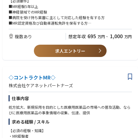
【必須要件】
■MR経験5年以上
■神経領域でのMR経験
■病院を受け持ち薬審に主として対応した経験を有する方
■MR認定資格及び自動車運転免許を保有する方
■将来的な転勤に対応可能な方
695
1,000
複数あり
想定年収
万円
~
万円
【歓迎要件】
■広域担当経験
求人エントリー
■論文を読み込める英語力
◇コントラクトMR◇
株式会社ケアネットパートナーズ
仕事内容
処方拡大、新規採用を目的とした医療用医薬品の市場への普及活動、なら
びに医療用医薬品の事象情報の収集、伝達、提供
求める経験 / スキル
【必須の経験・知識】
・MR経験者