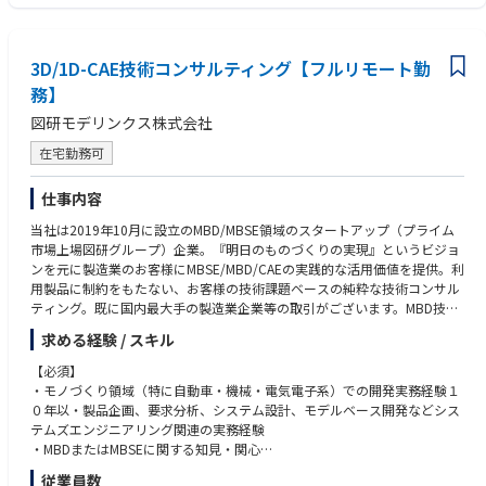
3D/1D-CAE技術コンサルティング【フルリモート勤
務】
図研モデリンクス株式会社
在宅勤務可
仕事内容
当社は2019年10月に設立のMBD/MBSE領域のスタートアップ（プライム
市場上場図研グループ）企業。『明日のものづくりの実現』というビジョ
ンを元に製造業のお客様にMBSE/MBD/CAEの実践的な活用価値を提供。利
用製品に制約をもたない、お客様の技術課題ベースの純粋な技術コンサル
ティング。既に国内最大手の製造業企業等の取引がございます。MBD技術
を武器にMBSE領域の技術コンサルをさらに強化しビジネスの拡大をする
求める経験 / スキル
ための募集になります。
【必須】
【安定性】プライム市場上場図研社が親会社のため財務安定性を担保
・モノづくり領域（特に自動車・機械・電気電子系）での開発実務経験１
【働き方】 専門業務型裁量労働制を採用
０年以・製品企画、要求分析、システム設計、モデルベース開発などシス
【働きやすさ】業務パフォーマンスをベースに評価するため、時間的・場
テムズエンジニアリング関連の実務経験
所的制約を受けずにご活躍頂くことができます。
・MBDまたはMBSEに関する知見・関心
・技術的課題を言語化し、ドキュメント・プレゼンで伝えられる論理的思
従業員数
【仕事内容】