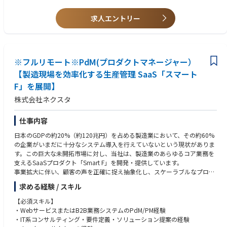
および実践とチーム内への展開
- AIコーディングツールを実務で使い込んでいる方
- 開発時間を圧縮し、浮いた時間を「ドメインの理解」と「設計の検討」
◎顧客志向
求人エントリー
に充てるスタイルの実践
顧客が抱える悩み、課題を同社が持つ専門性、知見を活かしソリューショ
ンの提供ができます。設備やツール、ソフトウェアに囚われない、純粋な
- チームの技術力底上げ
技術ベースでの議論が可能です。
- ドメインチーム（受注・在庫・生産等）のリーダーとして、コードレビ
ューや設計判断の基準作り
※フルリモート※PdM(プロダクトマネージャー）
◎最先端と古き良き技術の融合
最先端のソフトウェア、AIなどの技術と自動車業界の技術とを体感するこ
【製造現場を効率化する生産管理 SaaS「スマート
【ネクスタの特徴】
とができ、スキル向上につながります。
F」を展開】
・フルリモート
他社のような受託ベースではなく、上流のR＆Dの段階で入り込むので、コ
・フルフレックス
アな技術に触れることができます。
株式会社ネクスタ
・自社開発プロダクト
・製造業向けSaaS
【残業について】20～30時間程度。4～6月が閑散期、11～3月に向けて繁
仕事内容
忙期
【開発組織】
【有給休暇について】業務に支障のない範囲であれば、半日休/1日休/連
日本のGDPの約20%（約120兆円）を占める製造業において、その約60%
・PO1名、PdM1名、企画/設計エンジニア3名
続休と自由に取得可能。
の企業がいまだに十分なシステム導入を行えていないという現状がありま
・フルスタックエンジニア7名、業務委託2名
【転勤について】在宅勤務100％近いビジネススタイルのため、転勤の可
す。この巨大な未開拓市場に対し、当社は、製造業のあらゆるコア業務を
・機能ごとにチームが分けていて3チームで稼働中
能性については検討しておりません。もし将来的に会社のビジネススタイ
支えるSaaSプロダクト「Smart F」を開発・提供しています。
ルに変化があり、転勤などの話がある場合は、ご本人の意思確認や費用負
事業拡大に伴い、顧客の声を正確に捉え抽象化し、スケーラブルなプロダ
【開発体制】
担等は検討いたします。
クトに落とし込むプロダクトマネージャーを募集します。
求める経験 / スキル
・アジャイル開発
年次有給休暇は当該年度中に使用しなかったときは、次の年度に繰り越す
・POがユーザインタビューからの要望の管理
ことが可能。
◆◆業務のミッション
【必須スキル】
・PdMと企画/設計エンジニアで仕様の策定
※有給取得促進のためにアナウンスあり
・現場課題の構造化：製造現場の運用や多岐にわたる要望をヒアリング
・WebサービスまたはB2B業務システムのPdM/PM経験
・実装担当者であっても、仕様の関与も随時実施
し、本質的な課題を特定する。
・IT系コンサルティング・要件定義・ソリューション提案の経験
・デザインコンセプトはデザイナーで決定
・プロダクトへの抽象化：特定の1社のためのカスタマイズではなく、数