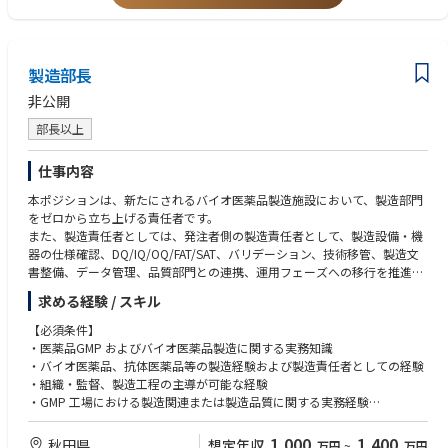
・環境で発生する課題を整理し、関係者を巻き込みながら解決に導く能力
【歓迎条件】
・バイオ医薬品、抗体医薬品、バイオシミラー等の品質管理経験
製造部長
・新工場、新試運転室、または新規試験設備立上げの経験
・試験法移管、分析法バリデーション、分析技術レポリケーションの経験
非公開
・PMDA、FDA などの他国規制当局による GMP に関する試験対応の経験
部長以上
・理化学試験、生化学試験、微生物試験、無菌試験、エンドトキシン試
験、環境モニタリング等に関する知見または実務経験
・外部委託試験機関の選定、管理、監査経験
仕事内容
・LIMS、電子記録、試験データ管理、CSV、データインテグリティに関す
本ポジションは、新たにされるバイオ医薬品製造施設において、製造部門
る知識または実務経験
をゼロから立ち上げる責任者です。
・英語による技術文書・品質文書の読解、海外技術パートナーとのコミュ
また、製造責任者としては、発注者側の製造責任者として、製造設備・機
ニケーション経験
器の仕様確認、DQ/IQ/OQ/FAT/SAT、バリデーション、技術移管、製造文
・海外パートナーとの品質管理・技術移管プロジェクト経験
書整備、データ管理、品質部門との連携、運用フェーズへの移行を推進し
ていく役割です。
求める経験 / スキル
【必須条件】
・医薬品GMP およびバイオ医薬品製造に関する実務知識
・バイオ医薬品、抗体医薬品等の製造経験および製造責任者としての経験
・組織・監督、製造工程の主導が可能な経験
・GMP 工場における製造関連または製造品質に関する実務経験
・製造設備・機器、製造プロセス、製造文書、バリデーションに関する基
本的な理解
1,000
1,400
秋田県
想定年収
万円
~
万円