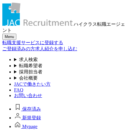
ハイクラス転職
エージェ
ント
Menu
転職支援サービスに登録する
ご登録済みの方
求人紹介を申し込む
求人検索
転職希望者
採用担当者
会社概要
JACで働きたい方
FAQ
お問い合わせ
保存済み
新規登録
Mypage