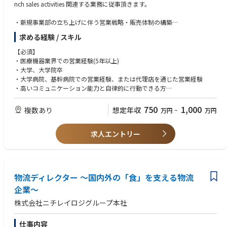
nch sales activities 関連する業務に従事頂きます。
・新規事業部の立ち上げに伴う営業戦略・販売体制の構築
・大学病院、基幹病院を中心とした医師、看護師、臨床工学技士への
求める経験 / スキル
製品提案、デモンストレーション等の営業活動
・販売代理店との協業体制構築、トレーニングおよび営業支援
【必須】
・国内の主要顧客(医療従事者)、販売代理店との関係構築や維持
・医療機器業界での営業経験(5年以上)
・製品上市に伴う学会、セミナー、ワークショップでのプロモーション活
・大学、大学院卒
動
・大学病院、基幹病院での営業経験、または代理店を通じた営業経験
・市場調査、競合分析を通じた販売戦略の立案、実行
・高いコミュニケーション能力と自律的に行動できる方
・本社(海外)との連携による営業報告、市場情報のフィードバック
・普通自動車第一種運転免許
・修理、サービス部門やマーケティング部門と連携した顧客対応の推進、
750
1,000
複数あり
想定年収
万円
~
万円
新製品のローンチ、販売戦略の立案、実行、進捗管理
【歓迎】
・収益、市場シェア、顧客獲得コストを念頭においた改善を含む価格戦略
・英語力(会話が出来なくても読み書きができるレベルが望ましい方)
他の実行
求人エントリー
・ゼロから事業を立ち上げる事にやりがいを感じる方
・販売サポート、顧客ニーズと問題点解決に対応するためのプレゼンテー
・自ら課題を発見し、解決策を実行に移せる方
ションの準備
・医療現場に深い関心を持ち、社会的意義のある仕事に情熱を捧げる方
・各種マーケティングプロジェクトのサポート
・外資系ならではのスピード感と裁量を活かしたい方
・本社への国内市場の報告と問題提議
・CMF領域での営業経験者
物流ディレクター ～国内外の「食」を支える物流
企業～
株式会社ニチレイロジグループ本社
仕事内容