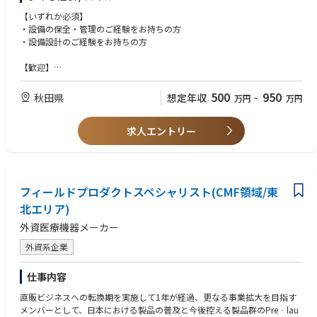
【いずれか必須】
・設備の保全・管理のご経験をお持ちの方
・設備設計のご経験をお持ちの方
【歓迎】
・施工管理の知識や経験
・協調性が高く、周囲と連携しながら業務を進めて頂ける方
500
950
秋田県
想定年収
万円
~
万円
求人エントリー
フィールドプロダクトスペシャリスト(CMF領域/東
北エリア)
外資医療機器メーカー
外資系企業
仕事内容
直販ビジネスへの転換期を実施して1年が経過、更なる事業拡大を目指す
メンバーとして、日本における製品の普及と今後控える製品群のPre‐lau