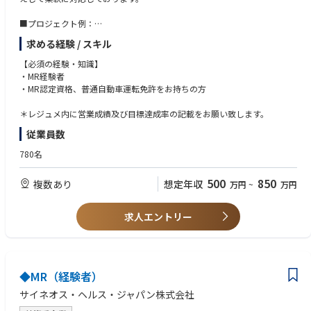
■プロジェクト例：
・各疾患領域（糖尿病、循環器、消化器、オンコロジー、希少疾患など）
求める経験 / スキル
に網羅的に対応
・製品（新薬、長期収載品、ジェネリック医薬品）の対応
【必須の経験・知識】
施設（DPC病院、大学病院、基幹病院、保険薬局本部／店舗、特約店な
・MR経験者
ど）の対応
・MR認定資格、普通自動車運転免許をお持ちの方
・特定製品、特定エリアの請負型
・成果報酬型（KPI設定による価格変動型）
＊レジュメ内に営業成績及び目標達成率の記載をお願い致します。
・多様な人材を活かす特長ある形態（女性管理職育成、シニア人材の再戦
従業員数
力化、女性／シニア人材によるパートタイム型）
780名
500
850
複数あり
想定年収
万円
~
万円
求人エントリー
◆MR（経験者）
サイネオス・ヘルス・ジャパン株式会社