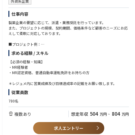
外資系企業
仕事内容
製薬企業の要望に応じて、派遣・業務受託を行っています。
また、プロジェクトの規模、契約期間、価格条件など顧客のニーズにお応
えして柔軟に対応しております。
■プロジェクト例：
・各疾患領域（糖尿病、循環器、消化器、オンコロジー、希少疾患など）
求める経験 / スキル
に網羅的に対応
・製品（新薬、長期収載品、ジェネリック医薬品）の対応
【必須の経験・知識】
施設（DPC病院、大学病院、基幹病院、保険薬局本部／店舗、特約店な
・MR経験者
ど）の対応
・MR認定資格、普通自動車運転免許をお持ちの方
・特定製品、特定エリアの請負型
・成果報酬型（KPI設定による価格変動型）
＊レジュメ内に営業成績及び目標達成率の記載をお願い致します。
・多様な人材を活かす特長ある形態（女性管理職育成、シニア人材の再戦
従業員数
力化、女性／シニア人材によるパートタイム型）
780名
504
804
複数あり
想定年収
万円
~
万円
求人エントリー