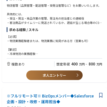
物流管理（品質管理・配送管理・受発注管理など）をお願いいたします。
具体的には、
・受注・発注・検品作業の管理、発注先の担当者との連絡役
・客注商品がタイムリーに発送されているか、遅延が生じる場合等のCS対
応が適切になされているかのモニタリング
求める経験 / スキル
・商品原価を低廉にするための仕様見直し
・機能向上やお客様満足度UPに向けた各種打ち手の検討と実行 など
【必須】
・物流業務経験者または、物流業務に知見がある方（営業も可）
■キャリアパス：
現場のオペレーションを見て改善するだけでなく、
【歓迎】
物流DX事業、経営企画、事業管理部門、海外事業などご希望に応じて幅広
・冷凍物流の業務経験
くご案内可能です。
・海外での物流業務経験
400
800
複数あり
想定年収
万円
~
万円
【求める人物像】
・ニチレイバリューズに共感して頂ける方
求人エントリー
・人とコミュニケーションをとることが好きな方
・物事の仕組みを作ることが好きな方
・答えのない課題に取り組むことが好きな方
・幅広い経験を積み、将来的には海外事業にも携わりたいと考えている方
※フルリモート可※ BizOpsメンバー◆Salesforce
企画・設計・改修・運用担当◆