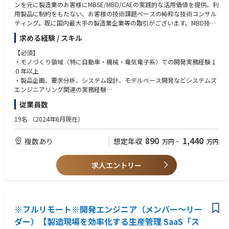
技術ベースでの議論が可能です。
＜働き方＞
（8）システムズエンジニアリングの実践経験および学習経験をお持ちの
ンを元に製造業のお客様にMBSE/MBD/CAEの実践的な活用価値を提供。利
・働き方についてはリモートワークが中心となっております。お客様先と
方
用製品に制約をもたない、お客様の技術課題ベースの純粋な技術コンサル
◎最先端と古き良き技術の融合
の打合せや納品のため訪問することもありますが、
（9）機械学習・ディープラーニングの知識および実務経験(Pythonなど)
ティング。既に国内最大手の製造業企業等の取引がございます。MBD技術
最先端のソフトウェア、AIなどの技術と自動車業界の技術とを体感するこ
それ以外で会社に出社するということは原則ありません。
をお持ちの方
を武器にMBSE領域の技術コンサルをさらに強化しビジネスの拡大をする
求める経験 / スキル
とができ、スキル向上につながります。
・ライフスタイルにあった働き方をして頂ければと考えているので地方で
（10）ゲームエンジン(Unity、Unrealなど)の知識および実務経験をお持ち
ための募集になります。
他社のような受託ベースではなく、上流のR＆Dの段階で入り込むので、コ
フルリモート勤務なども可能です。
の方
【必須】
アな技術に触れることができます。
（11）コンサルティングファームでの技術コンサルティング業務経験をお
【安定性】プライム市場上場図研社が親会社のため財務安定性を担保
・モノづくり領域（特に自動車・機械・電気電子系）での開発実務経験１
■おすすめポイント：
持ちの方
【働き方】 専門業務型裁量労働制を採用
０年以上
【残業について】20～30時間程度。4～6月が閑散期、11～3月に向けて繁
当社は株式会社図研の100％出資により設立された会社です。
【働きやすさ】業務パフォーマンスをベースに評価するため、時間的・場
・製品企画、要求分析、システム設計、モデルベース開発などシステムズ
忙期
現在図研モデリンクスでは、自動車OEM・サプライヤーをはじめとした昨
■開発環境 ※以下のいずれかのご経験をお持ちの方は尚可
所的制約を受けずにご活躍頂くことができます。
エンジニアリング関連の実務経験
【有給休暇について】業務に支障のない範囲であれば、半日休/1日休/連
今の製品開発の高度化・複雑化に対応していくため、
プログラミング言語：MATLAB、Python、VBA、C/C++
・MBDまたはMBSEに関する知見・関心
続休と自由に取得可能。
製品開発におけるMBD・MBSEにおいてコンサルティングサービス、ツー
従業員数
システムモデリング言語：SysML、UML
【仕事内容】
・技術的課題を言語化し、ドキュメント・プレゼンで伝えられる論理的思
年次有給休暇は当該年度中に使用しなかったときは、次の年度に繰り越す
ル開発などの新事業を展開しております。
モデリングツール：Simulink、Amesim、SimulationX、Dymola、OpenM
■ 製造業において、高い生産性を実現させることを目的とし、顧客課題を
考力・表現力
19名
（2024年6月現在）
ことが可能
様々な分野のリーディングカンパニーをはじめ多くのものづくり企業がお
odelica、GT-SUITE
解決に導くMBSE/MBD/CAEを駆使した技術サービスを提供
・他社や他部門との協働を通じた課題整理・提案・推進の経験
※有給取得促進のためにアナウンスあり
客様です。
車両シミュレータ：CarSim、CarMaker
(技術コンサルティング、業務委託開発)
・SE領域における困難さを実現場で体感し、開発プロセス改革に向けた熱
890
1,440
複数あり
想定年収
万円
~
万円
MBSEツール：Cameo Systems Modeler、GENESYS、Phoenix ModelCent
■ 本募集職種では、MBDの導入・活用により、顧客の技術課題を解決する
意をお持ちの方
er
技術コンサルティング・サービスの提供を行って頂きます。
最適化ツール：modeFRONTIER
・・・具体的には、プロジェクトの技術責任者として顧客への課題ヒアリ
【歓迎】
求人エントリー
ング・技術提案、技術成果開発、技術開発における進捗管理・リソース調
・コンサルティングファームまたは事業会社での業務改革・技術企画・P
整を行っていただきます。技術成果開発においては、実際にご自身の手で
M経験
プログラミング・モデリング・解析環境構築等も行って頂きます。
・MBSEツール（Cameo / Rhapsody / Enterprise Architect / Capella等）
※取引先の80%は国内最大手の自動車関係会社です。
の利用経験
※フルリモート※開発エンジニア（メンバー～リー
・MBDツール（MATLAB/Simulink、Stateflow等）によるモデル開発・検
【具体的な業務の流れ】
証経験
ダー）【製造現場を効率化する生産管理 SaaS「ス
お客様（特に製造業の研究・開発部門）の課題をお聞きし、課題解決に向
・組込みソフト開発プロセスの理解、コード生成やHILS/SILS試験の経験