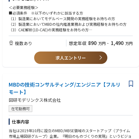
身の手でモデリング・プログラミング・解析環境構築等も行って頂きま
◎事業の将来性
す。
＜必要業務経験＞
製造業界において、CASEへの対応IoT化が進む中で、MBSE/MBDのニーズ
■必須条件 ※以下のいずれかに該当する方
が益々増えてくることが予想されており、同領域のスペシャリスト集団と
※主な業務内容
（1）製造業においてモデルベース開発の実務経験をお持ちの方
して業界をリードしていきます。また、図研(株)からの出資、バックアッ
・要求分析、機能分解、設計構造化など、SE思考に基づく開発プロセス改
（2）製造業においてMBDの社内推進業務および実務経験をお持ちの方
プもあり、大手顧客との新規窓口も開設済みのことからも、安定性と将来
善・改革
（3）CAE解析(1D-CAE)の実務経験をお持ちの方
性を感じられる企業です。
・システムズエンジニアリング導入に向けた業務設計・体制構築支援
（4）計測・実験関連の研究開発および実務経験をお持ちの方
・モデルベース開発（MATLAB/Simulink、SysML等）活用の推進・現場導
（5）CAEツールベンダーでエンジニアリングサービスやコンサルティン
890
1,490
複数あり
想定年収
万円
~
万円
◎エンジニアリングのスキルアップ
入、教育支援
グの実務経験をお持ちの方
高い専門性を持つメンバーが在籍しており、それぞれの強み、スキルを補
・開発プロセス成熟度（ASPICE／ISO26262等）診断および改善提案
（6）AI、機械学習などを自動車業界をはじめとする製造業で活かしたい
完し合いながらチームとしてプロジェクトを推進し、コンサルタントとし
・顧客との信頼関係構築および課題ヒアリング・提案活動
求人エントリー
方
て必要な技術、スキル、経験を詰める環境です。
・プロジェクト計画立案・進捗／品質／リスク管理・チームマネジメント
・関係部署・パートナー企業との協業、折衝および成果報告
■歓迎条件
◎働きやすい環境
※取引先の80%は国内最大手の自動車関係会社です。
（1）自動車OEM、自動車サプライヤ、電力/エネルギー関連企業での業務
給与制度、就業制度などを在籍メンバーが働きやすいように、独自に設計
経験をお持ちの方
MBDの技術コンサルティング/エンジニア【フルリ
しております。
（2）制御システム設計の実務経験をお持ちの方
＜具体的には＞
モート】
（3）信号処理、統計処理、最適化、実験計画法などの数学的知識をお持
◎裁量を持って働ける環境
・まずは弊社技術職として、製造業のお客様の課題把握を行い、その後は
ちの方
図研モデリンクス株式会社
少数精鋭組織のため、プロセスの改善などにも積極的に携われます。それ
MBD/MBSEを使用したモデル開発/システム環境構築等が主な業務内容で
（4）モーター制御やバッテリー熱マネージメントなどの電動関連の業務
ぞれの強み、スキルを鑑みて、プロジェクトをアサインするため、プロジ
す。
経験をお持ちの方
在宅勤務可
ェクトリーダーを任されるケースもございます。
・入社後の教育については、MBD/MBSEに長けた技術者が多数在籍してお
（5）コンピュータビジョン(画像センサ、画像処理)の知識および実務経験
り、プロジェクトを通してOJTでの教育を実施していきます。
をお持ちの方
仕事内容
◎顧客志向
・社風は、自由闊達で上下関係を気にせずコミュニケーションが取れ、リ
（6）通信やクラウド関連の業務経験をお持ちの方
顧客が抱える悩み、課題を同社が持つ専門性、知見を活かしソリューショ
モート環境も確立されているため、社員間の交流が気軽にとれます。
（7）HILS・RCPなどを用いた実機検証および実験環境構築の経験をお持
当社は2019年10月に設立のMBD/MBSE領域のスタートアップ（プライム
ンの提供ができます。設備やツール、ソフトウェアに囚われない、純粋な
ちの方
市場上場図研グループ）企業。『明日のものづくりの実現』というビジョ