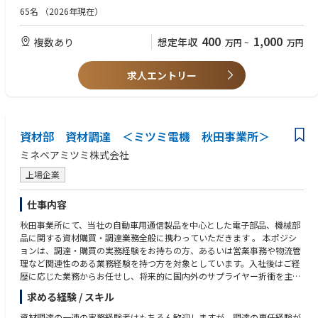
に学び、向上心がある方
65名
（2026年現在）
400
1,000
複数あり
想定年収
万円
~
万円
求人エントリー
資材部 資材調達 ＜ミツミ電機 秋田事業所＞
ミネベアミツミ株式会社
上場企業
仕事内容
秋田事業所にて、当社の自動車用通信製品を中心とした電子部品、機械部
品に関する資材購買・調達業務全般に携わっていただきます 。 本ポジシ
ョンは、調達・購買の実務経験をお持ちの方、あるいは営業事務や物流管
理など関連性のある業務経験を持つ方を対象としています。入社後はご経
歴に応じた業務からお任せし、将来的に国内外のサプライヤー折衝を主導
できる中核メンバーへとステップアップできるよう、中長期的なキャリア
求める経験 / スキル
形成をフォローします 。
資材調達の一連の実務経験者はもちろん歓迎しますが、調達の専任経験が