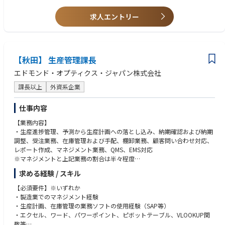
す。
【求める人物像】
・電力業界の知見を資料やメンバー、取締役からインプット。
・ミッション、バリューに共感し、事業成長を“自分ごと”として楽しめる
求人エントリー
（業界知見がなくとも、早期にキャチアップ、独り立ちができる体制をと
方
っています）
・自らの経験や業界知識に固執せず、学習と変化を厭わない方
・OJT形式でフォローし、商談やプロジェクト同席からスタート。
・プレッシャーを前向きに捉え、手触り感ある成果にこだわる方
・多様なステークホルダーと信頼関係を築き、チームで成果を出すことに
【秋田】 生産管理課長
喜びを感じられる方
・完全リモート環境でも自律的に行動し、質の高いコミュニケーションを
エドモンド・オプティクス・ジャパン株式会社
取れる方
課長以上
外資系企業
仕事内容
【業務内容】
・生産進捗管理、予測から生産計画への落とし込み、納期確認および納期
調整、受注業務、在庫管理および手配、棚卸業務、顧客問い合わせ対応、
レポート作成、マネジメント業務、QMS、EMS対応
※マネジメントと上記業務の割合は半々程度
求める経験 / スキル
【当社の特長】
■1942年にアメリカで創業した光学製品や光学部品のリーディングカンパ
【必須要件】※いずれか
ニー。全世界で毎年500万個以上の製品を生産。医療用機器や産業用機器
・製造業でのマネジメント経験
に搭載されるカメラへ使用されており、過去にはスペースシャトル（宇宙
・生産計画、在庫管理の業務ソフトの使用経験（SAP等）
船）に搭載されたカメラにも使用実績あり。2年連続で10％以上売り上げ
・エクセル、ワード、パワーポイント、ピボットテーブル、VLOOKUP関
増加と堅調な業績です。
数等