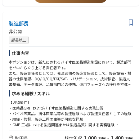
・環境で発生する課題を整理し、関係者を巻き込みながら解決に導く能力
【歓迎条件】
・バイオ医薬品、抗体医薬品、バイオシミラー等の品質管理経験
製造部長
・新工場、新試運転室、または新規試験設備立上げの経験
・試験法移管、分析法バリデーション、分析技術レポリケーションの経験
非公開
・PMDA、FDA などの他国規制当局による GMP に関する試験対応の経験
部長以上
・理化学試験、生化学試験、微生物試験、無菌試験、エンドトキシン試
験、環境モニタリング等に関する知見または実務経験
・外部委託試験機関の選定、管理、監査経験
仕事内容
・LIMS、電子記録、試験データ管理、CSV、データインテグリティに関す
本ポジションは、新たにされるバイオ医薬品製造施設において、製造部門
る知識または実務経験
をゼロから立ち上げる責任者です。
・英語による技術文書・品質文書の読解、海外技術パートナーとのコミュ
また、製造責任者としては、発注者側の製造責任者として、製造設備・機
ニケーション経験
器の仕様確認、DQ/IQ/OQ/FAT/SAT、バリデーション、技術移管、製造文
・海外パートナーとの品質管理・技術移管プロジェクト経験
書整備、データ管理、品質部門との連携、運用フェーズへの移行を推進し
ていく役割です。
求める経験 / スキル
【必須条件】
・医薬品GMP およびバイオ医薬品製造に関する実務知識
・バイオ医薬品、抗体医薬品等の製造経験および製造責任者としての経験
・組織・監督、製造工程の主導が可能な経験
・GMP 工場における製造関連または製造品質に関する実務経験
・製造設備・機器、製造プロセス、製造文書、バリデーションに関する基
本的な理解
1,000
1,400
秋田県
想定年収
万円
~
万円