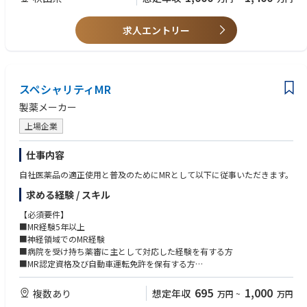
・複数の社外関係者（設計会社、施工会社、設備ベンダー、コンサルタン
ト、技術供与等）との調整・折衝が可能な経験
求人エントリー
・製造部門または製造関連チームにおけるピープルマネジメント経験
・現場で発生する課題を整理し、関係者を巻き込みがが解決に導く能力
【歓迎条件】
・新工場、新製造ライン、または新規設備立上げの経験
スペシャリティMR
・技術移管、プロセスパラメータ設計、洗浄バリデーション、CSV 等に関
する知識または実務経験
製薬メーカー
・PMDA、FDA などの他国規制当局により GMP 案査における製造現場対応
上場企業
の経験
・製造データ管理、電子記録、MES 等の製造関連システムに関する知識
・英語による技術文書の読解、海外技術パートナーとのコミュニケーショ
仕事内容
ン経験
自社医薬品の適正使用と普及のためにMRとして以下に従事いただきます。
・海外パートナーとの製造・技術移管プロジェクト経験
求める経験 / スキル
【必須要件】
■MR経験5年以上
■神経領域でのMR経験
■病院を受け持ち薬審に主として対応した経験を有する方
■MR認定資格及び自動車運転免許を保有する方
■将来的な転勤に対応可能な方
695
1,000
複数あり
想定年収
万円
~
万円
【歓迎要件】