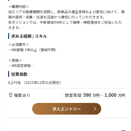
＜職務内容＞
当エリアの医療機関を訪問し、医薬品の適正使用および普及に向けて、 情
報の提供・収集・伝達を迅速かつ適切に行っていただきます。
本ポジションでは、中枢領域のMRとして精神・神経領域をご担当いただ
きます。
2024年以降は認知症領域にも関わり、担当先は精神科に加え、脳神経内科
求める経験 / スキル
や介護施設など、幅広い領域にわたります。
＜必須要件＞
・MR経験 3年以上（領域不問）
＜資格＞
・MR認定資格
・普通運転免許
従業員数
＜歓迎要件＞
6,070名
（2025年12月31日現在）
・基幹病院、または大学病院担当経験
・社内外の関係部署と協調して連携、行動できるコミュニケーション能力
590
1,000
複数あり
想定年収
万円
~
万円
・周囲を巻き込みながら、業務を遂行できるリーダーシップ
＜マインド・人柄＞
求人エントリー
・地域医療に貢献しようとする志のある方