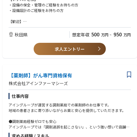
・設備の保全・管理のご経験をお持ちの方
・設備設計のご経験をお持ちの方
【歓迎】
・施工管理の知識や経験
・協調性が高く、周囲と連携しながら業務を進めて頂ける方
500
950
秋田県
想定年収
万円
~
万円
求人エントリー
【薬剤師】がん専門資格保有
株式会社アインファーマシーズ
仕事内容
アイングループが運営する調剤薬局での薬剤師のお仕事です。
地域の患者さまに寄り添いながらお薬と安心を提供していただきます。
●調剤薬局経験ゼロでも安心
アイングループでは「調剤過誤を起こさない」、という強い想いで店舗にI
T技術を活用した調剤過誤防止システムを導入しています。
求める経験 / スキル