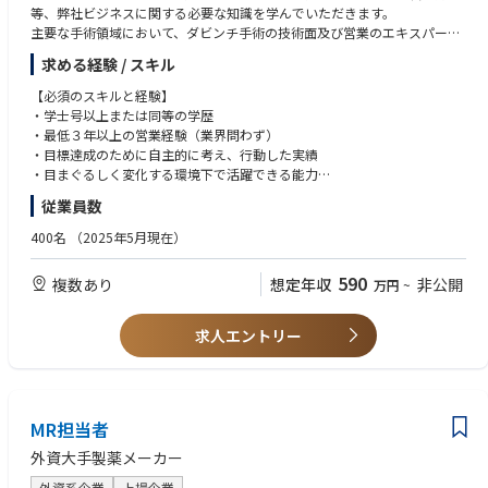
等、弊社ビジネスに関する必要な知識を学んでいただきます。
の資格（PMP等）
■ステークホルダーとのコミュニケーション
主要な手術領域において、ダビンチ手術の技術面及び営業のエキスパート
開発、デザイン、カスタマーサクセス、カスタマーサポート、マーケティ
となるためのトレーニングを受け、配属されたエリアでの営業活動を通し
求める経験 / スキル
ングチームなど多様なチームとの連携を通じたプロジェクト推進を担いま
てシステム導入後の稼働率を最大化するサポートを行います。
す（同社では海外拠点にもデザインチーム、マーケティングチームのメン
基本的な職務
【必須のスキルと経験】
バーが在籍しています）。
• 医師や医療スタッフに対して、ダビンチ手術テクノロジートレーニング
・学士号以上または同等の学歴
ユーザーやコミュニティとの対話（インタビュー、ユーザーフィードバッ
パスウェイ（初症例を実施される前に修了いただくことが必須となるトレ
・最低３年以上の営業経験（業界問わず）
ク）を通じたニーズの把握を進めます。
ーニングプログラム）とスキルアップ過程について説明する。
・目標達成のために自主的に考え、行動した実績
• 医師や医療スタッフに対して、オンサイトトレーニング（実機を使用し
・目まぐるしく変化する環境下で活躍できる能力
た研修）とドライトレーニング（システムのセッティング、理論、概要の
・誠実さ、素直さを兼ね備え、責任感を持った行動ができる方
従業員数
研修）を実施する。
・MS Office（Excel/Word/PPT）の基礎的な知識
• 担当施設全診療科のTR100トレーニング（ダビンチ執刀医が認定証取得
・日本語ネイティブ、もしくはN1相当レベル
400名
（2025年5月現在）
のために行うラボトレーニング）の練習を担当する。
・普通自動車運転免許
• 医師や医療スタッフに対して、製品のデモンストレーションやインサー
590
複数あり
想定年収
非公開
万円
~
ビス（製品の説明と実際にシステムを触りながら理解していただく）を主
【望ましいスキルと経験】
導する。
・英語力
• システムを使用した手術に立会い、製品の安全使用のためにサポートす
・医療業界、特に医療機器業界経験者
求人エントリー
る。
• 上記活動や手術室に対する営業活動、カスタマーサポートトレーニング
等を通じて、チームの四半期目標達成に貢献する。
• 上記の営業活動を通じて、エリアにおけるシステムの認知向上および術
式の採用に繋がる営業活動、マーケティング活動のサポートやコーディネ
MR担当者
ーションを行う。
外資大手製薬メーカー
• 日報（営業・症例報告、営業活動の結果）や経費精算、社内オンライン
トレーニングや社内システムを使用した事務処理を行う。
外資系企業
上場企業