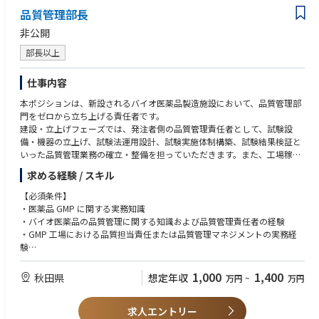
品質管理部長
非公開
部長以上
仕事内容
本ポジションは、新設されるバイオ医薬品製造施設において、品質管理部
門をゼロから立ち上げる責任者です。
建設・立上げフェーズでは、発注者側の品質管理責任者として、試験設
備・機器の立上げ、試験法運用設計、試験実施体制構築、試験結果検証と
いった品質管理業務の確立・整備を担っていただきます。また、工場稼働
後は、品質管理部門責任者として、原材料試験、工程内試験、製品試験、
求める経験 / スキル
環境モニタリング、安定性試験等を含む試験活動全般の責任を担っていた
だきます。
【必須条件】
・医薬品 GMP に関する実務知識
・バイオ医薬品の品質管理に関する知識および品質管理責任者の経験
・GMP 工場における品質担当責任または品質管理マネジメントの実務経
験
・試験設備・機器、試薬等、試験記録、試験結果、データインテグリティ
に関する基本的な理解
1,000
1,400
秋田県
想定年収
万円
~
万円
・複数の社外関係者（設計会社、施工会社、設備ベンダー、コンサルタン
ト、外部試験機関、技術供与等）との調整・折衝経験
求人エントリー
・品質管理部門または試験関連チームにおけるピープルマネジメント経験