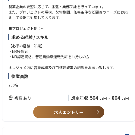
製薬企業の要望に応じて、派遣・業務受託を行っています。
また、プロジェクトの規模、契約期間、価格条件など顧客のニーズにお応
えして柔軟に対応しております。
■プロジェクト例：
・各疾患領域（糖尿病、循環器、消化器、オンコロジー、希少疾患など）
求める経験 / スキル
に網羅的に対応
・製品（新薬、長期収載品、ジェネリック医薬品）の対応
【必須の経験・知識】
施設（DPC病院、大学病院、基幹病院、保険薬局本部／店舗、特約店な
・MR経験者
ど）の対応
・MR認定資格、普通自動車運転免許をお持ちの方
・特定製品、特定エリアの請負型
・成果報酬型（KPI設定による価格変動型）
＊レジュメ内に営業成績及び目標達成率の記載をお願い致します。
・多様な人材を活かす特長ある形態（女性管理職育成、シニア人材の再戦
従業員数
力化、女性／シニア人材によるパートタイム型）
780名
504
804
複数あり
想定年収
万円
~
万円
求人エントリー