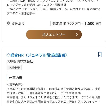
・生成AI、LLM、RAG、プロンプトエンジニアリング、ベクトル検索、ナ
・生成AI活用の戦略策定・企画・推進・実装
・PoC案件を通じた顧客課題の抽出、プロダクト改善へのフィードバック
レッジグラフ等を活用したプロダクト開発経験
・セキュリティ、権限管理、監査ログ、データ分離など、法人向けAIプロ
・Webアプリケーション、SaaS、業務システム、AIプロダクト等における
【配属組織が対峙しているテーマ】
ダクトに求められる品質・信頼性の向上
プロダクト開発経験
・中長期DX戦略の策定
・将来的なプロダクト組織・開発体制の構築、メンバー育成、開発プロセ
・プロダクトマネージャー、プロジェクトマネージャー、開発リーダー、
・Salesforceのデータフロー抜本改修
ス整備
テックリード等としての開発推進経験
700
1,500
複数あり
想定年収
・生成AIの戦略策定・AIエージェントの非エンジニアへの導入
万円
~
万円
◆歓迎スキル・経験
求人エントリー
・顧客課題をもとに要件定義、仕様策定、機能改善を行った経験
・エンジニア、デザイナー、ビジネスサイド、顧客など複数関係者を巻き
込んだプロジェクト推進経験
・生成AI、自然言語処理、検索システム、データ活用、業務自動化などへ
の強い関心
◇総合MR（ジェネラル領域担当者）
・AI技術を単なる技術実装ではなく、業務変革・現場活用につなげる視点
・不確実性の高い新規プロダクト開発において、仮説検証を進めながら形
大塚製薬株式会社
にしていく推進力
上場企業
・自然言語処理、機械学習、検索エンジン、文書解析、データ構造化に関
する知識・経験
・製造業、設計開発、生産技術、品質保証、PLM、BOM、CAD、CAE、FM
仕事内容
EA等に関する業務知識
＜職務内容＞
・製造業向けSaaS、業務システム、PLM／PDM、ナレッジマネジメントシ
担当エリアの医療機関を訪問し、医薬品の適正使用と普及のために、情報
ステム等の開発・導入経験
の提供・収集・伝達を迅速かつ適切に行っていただきます。
・BtoB SaaSまたはエンタープライズ向けプロダクトにおけるセキュリテ
中枢領域、またはジェネラル領域をご担当いただきます。（プライマリ疾
ィ、権限管理、監査ログ、データ分離等の設計経験
患を中心に大学病院から開業医までエリアを広く担当）アルツハイマー型
・PoCから本番導入、定着化、プロダクト化までを推進した経験
認知症・高血圧・高脂血症、逆流性食道炎、アトピー