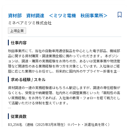
資材部 資材調達 ＜ミツミ電機 秋田事業所＞
ミネベアミツミ株式会社
上場企業
仕事内容
秋田事業所にて、当社の自動車用通信製品を中心とした電子部品、機械部
品に関する資材購買・調達業務全般に携わっていただきます 。 本ポジシ
ョンは、調達・購買の実務経験をお持ちの方、あるいは営業事務や物流管
理など関連性のある業務経験を持つ方を対象としています。入社後はご経
歴に応じた業務からお任せし、将来的に国内外のサプライヤー折衝を主導
できる中核メンバーへとステップアップできるよう、中長期的なキャリア
求める経験 / スキル
形成をフォローします 。
資材調達の一連の実務経験者はもちろん歓迎しますが、調達の専任経験が
≪具体的な業務内容≫
なくとも、受発注や納期管理、社内外との調整業務といった「親和性の高
・既存・新規サプライヤーに対するソーシング業務（選定、見積取得、価
い実務経験」をお持ちであれば、入社後の教育・フォローを経て戦力とし
格交渉）および発注管理
て活躍いただける体制を整えています 。
・生産計画に基づく電子部品・機械部品の発注手続き、納期調整、および
国内外の取引先や社内関係各所との連絡調整
＜必須要件＞
従業員数
・社内関連部署と連携した、量産および試作段階における部材仕様・調達
・基本的なPC操作スキル（Excel、Word、PowerPointの実務入力レベ
条件の整理
ル）
83,256名
（連結（2025年3月末現在）※パート・派遣社員を除く）