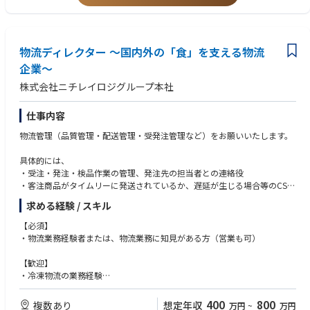
・販売サポート、顧客ニーズと問題点解決に対応するためのプレゼンテー
・自ら課題を発見し、解決策を実行に移せる方
◾️社会貢献の実感
ションの準備
・医療現場に深い関心を持ち、社会的意義のある仕事に情熱を捧げる方
日本の食を支える一次産業の課題（労働力不足や高齢化）を、最新テクノ
・各種マーケティングプロジェクトのサポート
・外資系ならではのスピード感と裁量を活かしたい方
ロジーで解決するやりがいを直接感じられる
・本社への国内市場の報告と問題提議
・CMF領域での営業経験者
物流ディレクター ～国内外の「食」を支える物流
企業～
株式会社ニチレイロジグループ本社
仕事内容
物流管理（品質管理・配送管理・受発注管理など）をお願いいたします。
具体的には、
・受注・発注・検品作業の管理、発注先の担当者との連絡役
・客注商品がタイムリーに発送されているか、遅延が生じる場合等のCS対
応が適切になされているかのモニタリング
求める経験 / スキル
・商品原価を低廉にするための仕様見直し
・機能向上やお客様満足度UPに向けた各種打ち手の検討と実行 など
【必須】
・物流業務経験者または、物流業務に知見がある方（営業も可）
■キャリアパス：
現場のオペレーションを見て改善するだけでなく、
【歓迎】
物流DX事業、経営企画、事業管理部門、海外事業などご希望に応じて幅広
・冷凍物流の業務経験
くご案内可能です。
・海外での物流業務経験
400
800
複数あり
想定年収
万円
~
万円