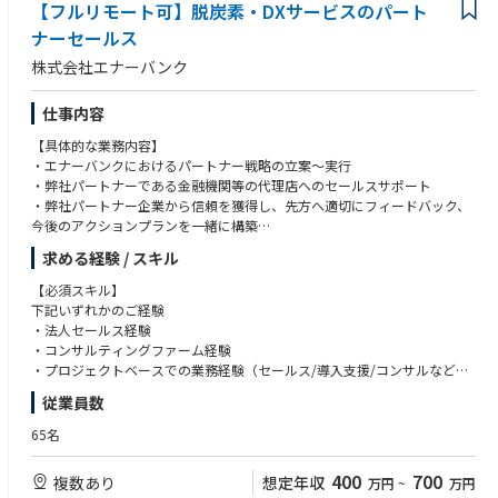
【フルリモート可】脱炭素・DXサービスのパート
ナーセールス
株式会社エナーバンク
仕事内容
【具体的な業務内容】
・エナーバンクにおけるパートナー戦略の立案〜実行
・弊社パートナーである金融機関等の代理店へのセールスサポート
・弊社パートナー企業から信頼を獲得し、先方へ適切にフィードバック、
今後のアクションプランを一緒に構築
・自治体企業、民間企業の新規開拓
求める経験 / スキル
・顧客に電力状況を提示するための情報をヒアリングし、資料化
・既存顧客、代理店へのフォロー
【必須スキル】
・エネオク導入が決定した企業に対する、電力調達までのカスタマーサク
下記いずれかのご経験
セス
・法人セールス経験
・社内PMチーム、オペレーションチームとの連携
・コンサルティングファーム経験
・セールスやプロジェクトに関わる各種資料作成
・プロジェクトベースでの業務経験（セールス/導入支援/コンサルなど）
・ナレッジを体系化し、チームスキルを平準化
従業員数
・オペレーション各種の合理化、効率化
【歓迎スキル】
・新規自治体の開拓、既存顧客のフォローアップ
・官公庁/自治体向け営業やプロジェクト経験
65名
・電力小売/再エネ/脱炭素関連事業の経験
【入社後のオンボーディング】
・提案資料作成やプレゼンテーションスキル
400
700
複数あり
想定年収
万円
~
万円
・入社時に、ご希望と弊社の期待値をすり合わせ取り組んでいただきま