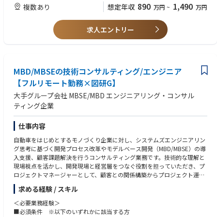
意をお持ちの方
890
1,490
複数あり
想定年収
万円
~
万円
ノづくりにおけるシステム設計と単体設計をつなぐプロセスを革新する役
割を担っていただき、プロジェクトマネージャーとして、顧客との関係構
【歓迎】
築からプロジェクト運営までを一貫して担当して頂きます。技術成果開発
・コンサルティングファームまたは事業会社での業務改革・技術企画・P
求人エントリー
においては、実際にご自身の手でモデリング・プログラミング・解析・環
M経験
境構築等も行って頂きます。
・MBSEツール（Cameo / Rhapsody / Enterprise Architect / Capella等）
の利用経験
■主な業務内容
・MBDツール（MATLAB/Simulink、Stateflow等）によるモデル開発・検
・モノづくりにおけるシステム設計と単体設計をつなぐプロセスに関わる
MBD/MBSEの技術コンサルティング/エンジニア
証経験
顧客課題のヒアリング
・組込みソフト開発プロセスの理解、コード生成やHILS/SILS試験の経験
【フルリモート勤務×図研G】
・3D-CAE、1D-CAEを駆使して顧客課題を解決するソリューション提案と
・要求仕様書/機能仕様書の作成・管理経験
大手グループ会社 MBSE/MBD エンジニアリング・コンサル
その開発
・機能安全（ISO26262）またはASPICEに基づく開発・監査経験
・3Dモデルの縮退技術を適用することによる1D-CAEの精度向上への貢献
ティング企業
・システムズエンジニアリング教育・導入支援の経験
・CAEを駆使した設計プロセスの効率化による数値シミュレーションの信
頼度向上によるMBDの啓蒙
【中途入社者のバックグラウンド完成車メーカー、Tier1サプライヤー、電
仕事内容
機メーカー、MBDベンダー等
【具体的な業務の流れ】
自動車をはじめとするモノづくり企業に対し、システムズエンジニアリン
お客様（特に製造業の研究・開発部門）の課題をお聞きし、課題解決に向
グ思考に基づく開発プロセス改革やモデルベース開発（MBD/MBSE）の導
けて提案を実施。提案内容について合意をえられたら、弊社の方でプロジ
入支援、顧客課題解決を行うコンサルティング業務です。技術的な理解と
ェクトチームを組み、納品に向けてのコンサル・エンジニアリングサービ
現場視点を活かし、開発現場と経営層をつなぐ役割を担っていただき、プ
スを実施する。
ロジェクトマネージャーとして、顧客との関係構築からプロジェクト運営
までを一貫して担当して頂きます。技術成果開発においては、実際にご自
求める経験 / スキル
【魅力】
身の手でモデリング・プログラミング・解析環境構築等も行って頂きま
◎事業の将来性
す。
＜必要業務経験＞
製造業界において、CASEへの対応IoT化が進む中で、MBSE/MBDのニーズ
■必須条件 ※以下のいずれかに該当する方