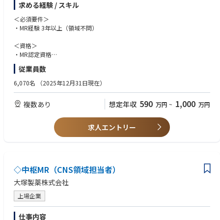
・コンサルティングファーム、SIer、事業会社DX部門、AIスタートアップ
求める経験 / スキル
等でのプロジェクト推進経験
＜必須要件＞
・開発チームの立ち上げ、採用、育成、開発プロセス整備の経験
・MR経験 3年以上（領域不問）
＜資格＞
・MR認定資格
・普通運転免許
従業員数
＜歓迎要件＞
6,070名
（2025年12月31日現在）
・基幹病院、または大学病院担当経験
・社内外の関係部署と協調して連携、行動できるコミュニケーション能力
590
1,000
複数あり
想定年収
万円
~
万円
・周囲を巻き込みながら、業務を遂行できるリーダーシップ
＜マインド・人柄＞
求人エントリー
・地域医療に貢献しようとする志のある方
◇中枢MR（CNS領域担当者）
大塚製薬株式会社
上場企業
仕事内容