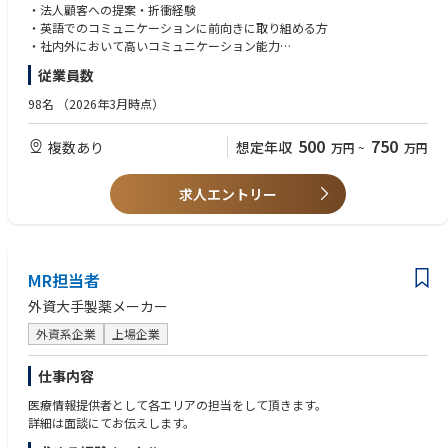
ないことをいつでも気軽に聞きやすい環境が整っています。 専任経験のな
・法人顧客への提案・折衝経験
い方でも、数年かけてじっくりと国内外の折衝を主導できる調達スペシャ
・英語でのコミュニケーションに前向きに取り組める方
リストへと育成する体制を敷いています。
・社内外において高いコミュニケーション能力
・チームとしての活動に抵抗のない方
従業員数
【尚可】
98名
（2026年3月時点）
・医療機器メーカー向けOEM営業または技術営業経験
・人工呼吸器などの呼吸領域および/もしくは麻酔領域の知見
500
750
複数あり
想定年収
万円
~
万円
・在宅医療（在宅酸素・在宅人工呼吸等）の経験
・新規事業や新製品の立ち上げに関わった経験
・マーケティング経験者
求人エントリー
・英語を用いた業務経験（目安：TOEIC 730点以上）
・強いチーム文化に積極的に貢献する能動的な姿勢と意欲
MR担当者
外資大手製薬メーカー
外資系企業
上場企業
仕事内容
医療情報提供者として各エリアの担当をして頂きます。
詳細は面談にてお伝えします。