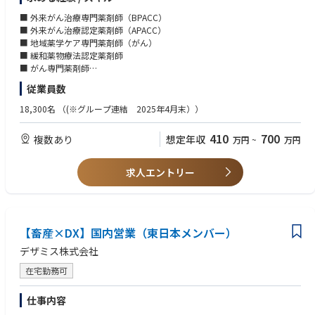
安全と患者さまの待ち時間短縮を目指し、服薬指導などの薬剤師の本来業
務に注力することができる環境をつくっています。
■ 外来がん治療専門薬剤師（BPACC）
ご入社後はオリジナルの教育システムを用い、スタッフがサポートします
■ 外来がん治療認定薬剤師（APACC）
のでご安心ください。
■ 地域薬学ケア専門薬剤師（がん）
■ 緩和薬物療法認定薬剤師
●多彩なキャリアアップ
■ がん専門薬剤師
アイングループでは薬のプロフェッショナルとして薬剤師の専門性を高め
■ がん指導薬剤師
従業員数
ていくことを応援します。
専門薬剤師や薬局長などのステップアップはもちろんですが、社内のキャ
18,300名
（(※グループ連結 2025年4月末））
リアチャレンジ制度にて人事部や経理部、
化粧品開発など薬剤師の枠を超えて活躍している社員も多くいます！
410
700
複数あり
想定年収
万円
~
万円
求人エントリー
【畜産×DX】国内営業（東日本メンバー）
デザミス株式会社
在宅勤務可
仕事内容