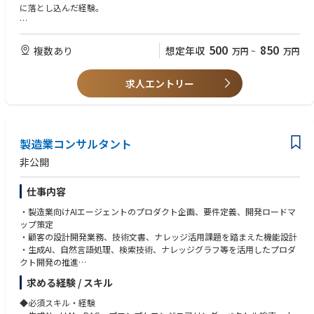
・効率化、標準化、自動化に向けた業務プロセスを設計、構築
に落とし込んだ経験。
・新しい業務プロセス導入後の効果測定、継続的な改善
・データ利活用
【歓迎する要素】
・Salesforceをはじめとする各種データソースからのデータ収集、分析、
・課題特定・企画立案・Pjt組成・Pjt推進等の企画業務経験
500
850
複数あり
想定年収
万円
~
万円
可視化
・Tableau、PowerBIなどのBIツールの使用経験
・事業課題の発見、改善策の立案、効果検証
・スプレッドシート・SQL・SOQLを用いたデータ抽出、加工・分析経験
・データに基づいた意思決定を支援するためのレポート、ダッシュボード
求人エントリー
・Salesforceの資格保持者
の作成
【本ポジションに期待する役割】
・戦略に紐づいたSalesforceに関連する業務プロセスの再構築
製造業コンサルタント
・Salesforceの設計・改修・運用
（将来的には）Salestechの企画・導入・運用、BIツール（Tableau）の設
非公開
計・構築・運用
・職務内容の変更の範囲：会社の定めるすべての業務
仕事内容
【組織詳細とミッション】
・製造業向けAIエージェントのプロダクト企画、要件定義、開発ロードマ
所属部門：事業企画部DX推進グループ
ップ策定
組織人数：4名
・顧客の設計開発業務、技術文書、ナレッジ活用課題を踏まえた機能設計
・生成AI、自然言語処理、検索技術、ナレッジグラフ等を活用したプロダ
◆ミッション◆
クト開発の推進
・営業DX戦略策及び実行
・プロンプト設計、RAG、文書構造化、根拠提示、回答精度向上に関する
求める経験 / スキル
・BI（Tableau）ツールの企画・推進
企画・検証
・Salestechの企画率・導入・推進
・エンジニア、AI技術者、製造業コンサルタント、外部パートナーとの開
◆必須スキル・経験
・Salesforceの設計・改修（開発）・運用
発マネジメント