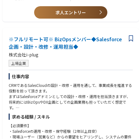
【求める人物像】
・ニチレイバリューズに共感して頂ける方
求人エントリー
・人とコミュニケーションをとることが好きな方
・物事の仕組みを作ることが好きな方
・答えのない課題に取り組むことが好きな方
・幅広い経験を積み、将来的には海外事業にも携わりたいと考えている方
※フルリモート可※ BizOpsメンバー◆Salesforce
企画・設計・改修・運用担当◆
株式会社i-plug
上場企業
仕事内容
CRMであるSalesCloudの設計・改修・運用を通して、事業成長を推進する
役割を担って頂きます。
まずはSalesforceアドミンとしての設計・改修・運用を担当頂きますが、
将来的にはBizOpsやDX企画としての企画業務も担っていただく想定で
す。
求める経験 / スキル
【主な業務内容】
・Salesforceの設計・改修・運用
【必須要件】
・業務プロセス設計と改善
・Salesforceの運用・改修・保守経験（2年以上目安）
・各部門の業務プロセスを分析し、課題を特定
・現場ユーザー（営業など）からの要望をヒアリングし、システムの要件