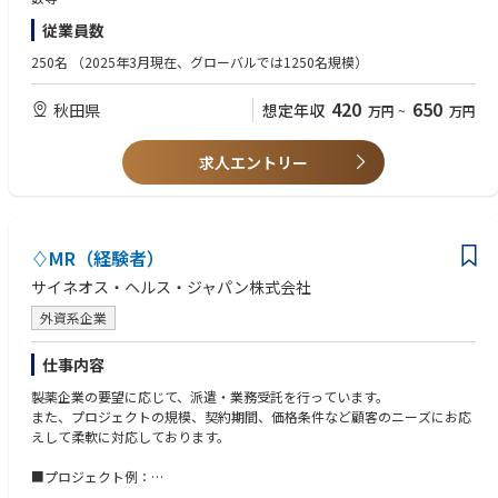
従業員数
【歓迎要件】
・ISO9001の業務経験
250名
（2025年3月現在、グローバルでは1250名規模）
・英語でのメール対応経験
・外資系企業での業務経験
420
650
秋田県
想定年収
万円
~
万円
求人エントリー
♢MR（経験者）
サイネオス・ヘルス・ジャパン株式会社
外資系企業
仕事内容
製薬企業の要望に応じて、派遣・業務受託を行っています。
また、プロジェクトの規模、契約期間、価格条件など顧客のニーズにお応
えして柔軟に対応しております。
■プロジェクト例：
・各疾患領域（糖尿病、循環器、消化器、オンコロジー、希少疾患など）