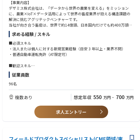
【事業内容】
デザミス株式会社は、「データから世界の農業を変える」をミッション
に、農業×IoT×データ活用によって世界の畜産業界が抱える構造課題の
解決に挑むアグリテックベンチャーです。
当社が向き合う畜産は、世界で約14億頭、日本国内だけでも約400万頭の
牛が存在する巨大市場であり、市場規模は約4兆円に及びます。
求める経験 / スキル
一方で畜産業界では、
■必須スキル
・人手不足
・法人または個人に対する新規営業経験（目安 3 年以上・業界不問）
・高齢化
・普通自動車運転免許（AT限定可）
・IT化の遅れ
・生産効率低下
■歓迎スキル
といった課題が世界共通で存在しています。
・無形商材（SaaS、ITサービス、コンサルティング等）の提案営業経験
従業員数
・代理店営業／パートナーセールスの経験
私たちは、牛の行動データを24時間可視化するIoTプロダクト「U-motion
96名
®」を展開し、畜産経営そのものをアップデートしてきました。
■求める人物像
・一次産業、ソーシャルビジネスに関する強い興味・関心
550
700
複数あり
想定年収
万円
~
万円
今回募集するのは、担当エリアにおける『U-motion®』の普及を加速さ
・現場（牧場）へ実際に足を運び、農家様と同じ目線で課題に向き合える
せ、現場から日本の畜産を変えるフィールドセールスです。
現場主義の方
単に商材を売るのではなく、地域ごとの特性に合わせた提案から、導入後
・出張（エリア内の宿泊を伴う移動）に対応できる方
求人エントリー
のフォロー・運用定着まで一気通貫で携わり、
・現場の課題に合わせてプロセスや型を自らアップデート・改善できる方
顧客である農家様の経営課題解決を推進していただきます。
【仕事内容】
① 提案営業およびパートナー連携
フィールドプロダクトスペシャリスト(CMF領域/東