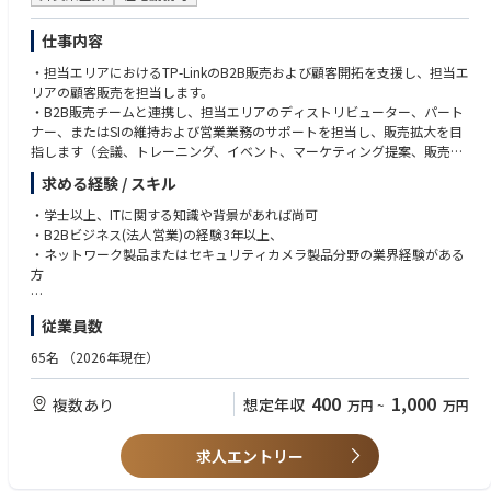
仕事内容
・担当エリアにおけるTP-LinkのB2B販売および顧客開拓を支援し、担当エ
リアの顧客販売を担当します。
・B2B販売チームと連携し、担当エリアのディストリビューター、パート
ナー、またはSIの維持および営業業務のサポートを担当し、販売拡大を目
指します（会議、トレーニング、イベント、マーケティング提案、販売資
料の配布など）。
求める経験 / スキル
・担当エリアの新規チャネル、新規B2Bディストリビューター、新規シス
テムインテグレーターの開拓、B2B販売拡大への取り組み（コールドコー
・学士以上、ITに関する知識や背景があれば尚可
ル、メール連絡、会議での問い合わせなど）。
・B2Bビジネス(法人営業)の経験3年以上、
・中小企業向け製品の販売力強化を目的とした、関連するB2Bイベント、
・ネットワーク製品またはセキュリティカメラ製品分野の業界経験がある
活動、またはプログラムのサポート。
方
・上記以外のB2Bビジネスに関連する業務
【求める人物像】
従業員数
・積極的で、効率性があり、物事を積極的に考え、新しい挑戦を好み、常
に学び、向上心がある方
65名
（2026年現在）
400
1,000
複数あり
想定年収
万円
~
万円
求人エントリー