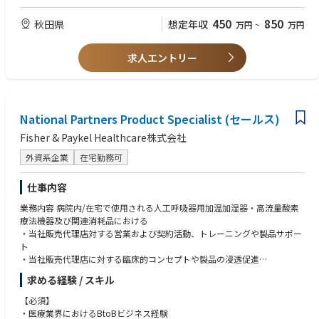
・品質・コスト・安定供給の観点からの調達条件の最適化および継続的な
・次のいずれかに該当する実務経験をお持ちの方：資材調達、購買、バイ
改善活動
ヤーなどの実務経験（業界不問）
450
850
秋田県
想定年収
万円
~
万円
・海外拠点や海外サプライヤーとの英語を用いた実務コミュニケーション
・生産管理、営業事務、物流・手配業務など、社内外との「納期調整」や
（メール、Web会議等）
「受発注管理」に関わる実務経験
※海外出張、海外赴任の可能性がございます。
求人エントリー
＜推奨要件（あれば尚可）＞
≪やりがい≫
・製造業、または商社等における電子部品や機構部品の取り扱い経験
"世界的な自動車の進化を支える、仕入れの最前線に立つ誇り ”
・英語に対する学習意欲（英語を用いた実務・メール対応への挑戦意欲が
手がける車載向け製品（電子部品や機構部品など）は、次世代のモビリテ
ある方）
ィ社会（自動運転やコネクテッドカーなど）に不可欠な重要パーツです。
National Partners Product Specialist (セールス)
秋田に働く拠点を置きながら、自分が調達条件を整えた部品が世界中を走
Fisher & Paykel Healthcare株式会社
る自動車に搭載されていく、モノづくりの大きな社会的貢献度とインパク
トをダイレクトに実感できます。
外資系企業
在宅勤務可
"秋田から世界へ展開する、グローバルなダイナミズム”
仕事内容
将来的には、海外拠点や海外サプライヤーとの直接的な実務コミュニケー
ション、さらには海外出張や海外赴任へとステップアップしていくチャン
業務内容 病院内/在宅で使用される人工呼吸器用加温加湿器・高流量酸素
スも豊富にあります。日本（秋田）を起点にしながらワールドワイドに活
療法機器及び関連消耗品における
躍できる環境は、当社ならではの大きなやりがいとなります。
・当社販売代理店対する営業および契約活動、トレーニングや製品サポー
ト
≪入社後の教育体制≫
・当社販売代理店に対する臨床的コンセプトや製品の浸透促進
ご経歴や習得度合いに応じて、まずはOJT（職場内訓練）にて実務に習熟
・担当領域における拡販施策の立案・遂行並びに市場動向の情報収集
求める経験 / スキル
いただきますのでご安心ください。 最初は発注手続きや納期管理などの日
次オペレーションからスタートし、先輩社員のサポートのもとで徐々に業
【必須】
務の流れを覚えていただきます。部門内にはベテラン社員も多く、わから
・医療業界におけるBtoBビジネス経験