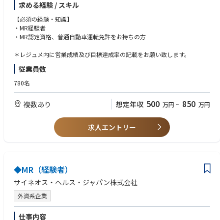
求める経験 / スキル
に網羅的に対応
・製品（新薬、長期収載品、ジェネリック医薬品）の対応
【必須の経験・知識】
施設（DPC病院、大学病院、基幹病院、保険薬局本部／店舗、特約店な
・MR経験者
ど）の対応
・MR認定資格、普通自動車運転免許をお持ちの方
・特定製品、特定エリアの請負型
・成果報酬型（KPI設定による価格変動型）
＊レジュメ内に営業成績及び目標達成率の記載をお願い致します。
・多様な人材を活かす特長ある形態（女性管理職育成、シニア人材の再戦
従業員数
力化、女性／シニア人材によるパートタイム型）
780名
500
850
複数あり
想定年収
万円
~
万円
求人エントリー
◆MR（経験者）
サイネオス・ヘルス・ジャパン株式会社
外資系企業
仕事内容