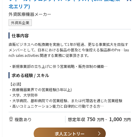
・大手飼料メーカーや農協等のパートナー企業との連携・同行営業
北エリア)
・畜産農家への課題ヒアリング、U-motion®のご提案（バイタルデータに
外資医療機器メーカー
基づく死亡率低下・繁殖効率向上などの提案）
外資系企業
② 現場導入支援・既存顧客対応
・機器設置時の現場（牛舎等）立ち会い、運用サポート、一次情報の収集
仕事内容
・担当エリア内における顧客の活用促進・フォローアップ
直販ビジネスへの転換期を実施して1年が経過、更なる事業拡大を目指す
【当社での働き方について】
メンバーとして、日本における製品の普及と今後控える製品群のPre‐lau
■ 裁量と責任を持った自走型ワークスタイル
nch sales activities 関連する業務に従事頂きます。
特定のオフィスに出社義務を設けないスタイル（直行直帰ベース）を採用
しているため、自身の裁量でエリア戦略を立案・実行できる面白さがあり
・新規事業部の立ち上げに伴う営業戦略・販売体制の構築
ます。
・大学病院、基幹病院を中心とした医師、看護師、臨床工学技士への
一方で、マニュアルや固定化されたオペレーションは整備途上にありま
求める経験 / スキル
製品提案、デモンストレーション等の営業活動
す。「すでにある仕組みを運用する」のではなく、
・販売代理店との協業体制構築、トレーニングおよび営業支援
【必須】
現場課題から逆算して自ら営業プロセスや仕組みを作り上げていく姿勢が
・国内の主要顧客(医療従事者)、販売代理店との関係構築や維持
・医療機器業界での営業経験(5年以上)
求められます。
・製品上市に伴う学会、セミナー、ワークショップでのプロモーション活
・大学、大学院卒
動
・大学病院、基幹病院での営業経験、または代理店を通じた営業経験
【このポジションの面白さ・やりがい】
・市場調査、競合分析を通じた販売戦略の立案、実行
・高いコミュニケーション能力と自律的に行動できる方
◾️市場価値の高い営業経験
・本社(海外)との連携による営業報告、市場情報のフィードバック
・普通自動車第一種運転免許
成長著しいアグリテック（農業IT）分野で、無形商材×IoTを用いたコンサ
・修理、サービス部門やマーケティング部門と連携した顧客対応の推進、
750
1,000
ルティング営業スキルが身につく
複数あり
想定年収
万円
~
万円
新製品のローンチ、販売戦略の立案、実行、進捗管理
【歓迎】
◾️圧倒的な裁量権
・収益、市場シェア、顧客獲得コストを念頭においた改善を含む価格戦略
・英語力(会話が出来なくても読み書きができるレベルが望ましい方)
現場の判断を重視する社風のため、自らのアイデアで戦略を工夫し、実行
他の実行
求人エントリー
・ゼロから事業を立ち上げる事にやりがいを感じる方
できる環境