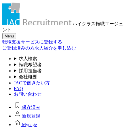
ハイクラス転職
エージェ
ント
Menu
転職支援サービスに登録する
ご登録済みの方
求人紹介を申し込む
求人検索
転職希望者
採用担当者
会社概要
JACで働きたい方
FAQ
お問い合わせ
保存済み
新規登録
Mypage