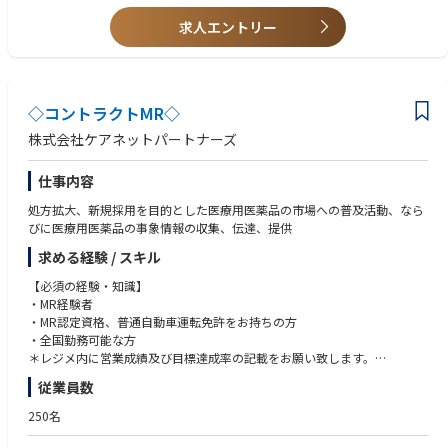
■広域担当経験
求人エントリー
■論文を読み込める英語力
◇コントラクトMR◇
株式会社ケアネットパートナーズ
仕事内容
処方拡大、新規採用を目的とした医療用医薬品の市場への普及活動、なら
びに医療用医薬品の事象情報の収集、伝達、提供
求める経験 / スキル
【必須の経験・知識】
・MR経験者
・MR認定資格、普通自動車運転免許をお持ちの方
・全国勤務可能な方
＊レジメ内に営業成績及び目標達成率の記載をお願い致します。
MR認定資格、運転免許証
従業員数
250名