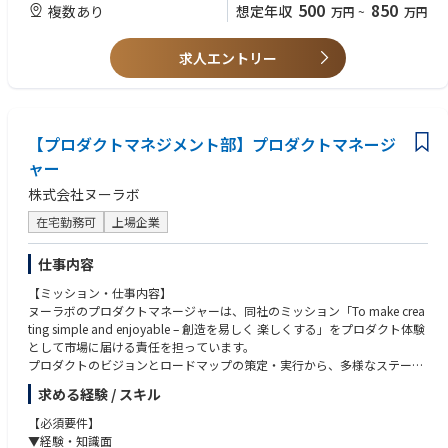
500
850
複数あり
想定年収
万円
~
万円
求人エントリー
【プロダクトマネジメント部】プロダクトマネージ
ャー
株式会社ヌーラボ
在宅勤務可
上場企業
仕事内容
【ミッション・仕事内容】
ヌーラボのプロダクトマネージャーは、同社のミッション「To make crea
ting simple and enjoyable – 創造を易しく 楽しくする」をプロダクト体験
として市場に届ける責任を担っています。
プロダクトのビジョンとロードマップの策定・実行から、多様なステーク
ホルダーのハブとなり、リリース後の市場浸透施策まで、PdMとPMMの両
求める経験 / スキル
面を横断的に担当します。
【必須要件】
【具体的な挑戦課題】
▼経験・知識面