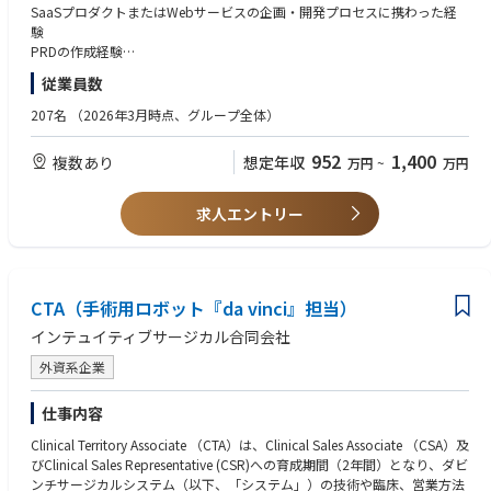
プロダクト戦略・ビジョン・ロードマップの策定と優先順位付け
SaaSプロダクトまたはWebサービスの企画・開発プロセスに携わった経
データ構造や制約を理解した上での、PRD（プロダクト要件定義書）への
験
落とし込み
PRDの作成経験
パフォーマンス測定やユーザー行動ログの分析を通じた継続的な改善
エンジニアやデザイナーとの協業経験
従業員数
開発・デザイン・CS・マーケティングなど、多様なチームとの共創・合意
アジャイル開発（Scrum / Kanbanなど）の手法を用いたPM経験
形成
定量・定性データ分析の基礎知識およびBIツールの利用経験
207名
（2026年3月時点、グループ全体）
【具体的な仕事内容】
▼素養・スキル面
952
1,400
複数あり
想定年収
万円
~
万円
■ヌーラボサービスの事業規模拡大
遊び心を持って取り組むことができる
顧客のニーズと市場のトレンドを理解し、ヌーラボのミッションに共感し
顧客の声をただ聞くだけでなく、ヌーラボのミッションに共感してプロダ
ながら魅力的な製品を提供し続けます。
クト開発に取り組んでいただきたいと考えます。
求人エントリー
プロダクト戦略の策定・実行、プロダクトビジョン / ロードマップの策
進んでアウトプット・言語化できるスキル
定・優先順位付けと実行を担います。
リモートワーク中心の働き方において、想いや考えを言語化する力、能動
まずはいくつかのチームを担当してもらい、プロダクト・顧客・チームの
的なコミュニケーションが必要になります。
理解を深めていただきます。
グローバルへのマインドセット
CTA（手術用ロボット『da vinci』担当）
英語でのコミュニケーションに抵抗がない方（翻訳ツールの利用可 / 今後
■プロダクト要件定義とプロジェクトマネジメント
海外メンバーとの連携を強化していきます）
インテュイティブサージカル合同会社
ユーザーストーリーや要件定義などをPRDに落とし込み、開発要件を明確
化します。
【歓迎要件】
外資系企業
エンジニアやデザイナーと協働し、アジャイル開発の手法を活用したプロ
バックオフィス向け事業に関するユーザー像・ドメインの深い解像度
ジェクトを推進します。
ユーザーリサーチ・インタビューの実施および開発プロセスへの組み込
仕事内容
み、改善をリードした経験
■効果測定とデータ分析
Clinical Territory Associate （CTA）は、Clinical Sales Associate （CSA）及
データ分析スキル（SQL / Mixpanel / Tableau等の利用経験）とクリエイ
パフォーマンス測定、ユーザー行動ログや調査結果の分析・振り返りを通
びClinical Sales Representative (CSR)への育成期間（2年間）となり、ダビ
ティブな発想を併せ持つ方
して、継続的な改善を推進します。
ンチサージカルシステム（以下、「システム」）の技術や臨床、営業方法
UXデザインやUI設計に関する知識、またはプロジェクトマネジメント関連