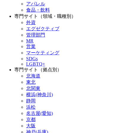
アパレル
食品・飲料
専門サイト（領域・職種別）
外資
エグゼクティブ
管理部門
MR
営業
マーケティング
SDGs
LGBTQ+
専門サイト（拠点別）
北海道
東北
北関東
横浜(神奈川)
静岡
浜松
名古屋(愛知)
京都
大阪
神戸(兵庫)