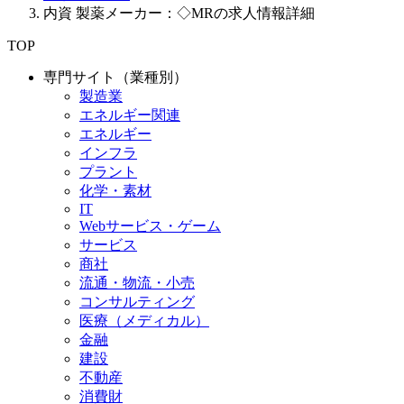
内資 製薬メーカー：◇MRの求人情報詳細
TOP
専門サイト（業種別）
製造業
エネルギー関連
エネルギー
インフラ
プラント
化学・素材
IT
Webサービス・ゲーム
サービス
商社
流通・物流・小売
コンサルティング
医療（メディカル）
金融
建設
不動産
消費財