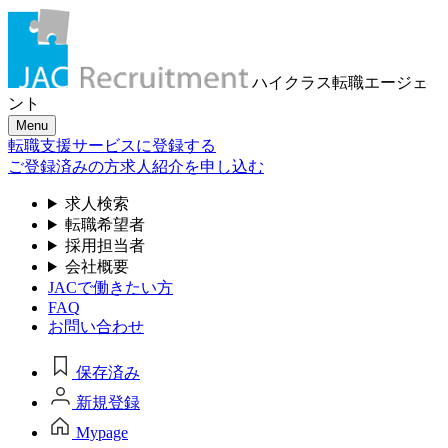
ハイクラス転職
エージェ
ント
Menu
転職支援サービスに登録する
ご登録済みの方
求人紹介を申し込む
求人検索
転職希望者
採用担当者
会社概要
JACで働きたい方
FAQ
お問い合わせ
保存済み
新規登録
Mypage