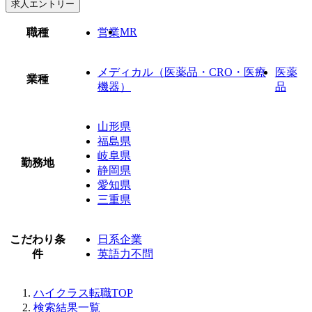
求人エントリー
MR
職種
営業
メディカル（医薬品・CRO・医療
医薬
業種
機器）
品
山形県
福島県
岐阜県
勤務地
静岡県
愛知県
三重県
こだわり条
日系企業
件
英語力不問
ハイクラス転職TOP
検索結果一覧