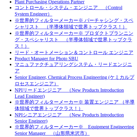
Plant Purchasing Operations Partner
コントロール・システム・エンジニア （Control
System Engineer）
※世界的フィルターメーカー※ パーチャシング・スペ
シャリスト （半導体領域で世界トップクラス！）
※世界的フィルターメーカー※ プロダクトプランニン
グ・スペシャリスト （半導体領域で世界トップクラ
ス！）
リード・オートメーション＆コントロール エンジニア
Product Manager for Photo SBU
マニュファクチュアリングシステム・リードエンジニ
ア
Senior Engineer, Chemical Process Engineering (ケミカルプ
ロセスエンジニア）
NPIリードエンジニア （New Products Introduction
Lead Engineer)
※世界的フィルターメーカー※ 装置エンジニア （半導
体領域で世界トップクラス！）
NPIシニアエンジニア （New Products Introduction
Senior Engineer)
※世界的フィルターメーカー※ Equipment Engineering
Senior Manager （山形県米沢市）