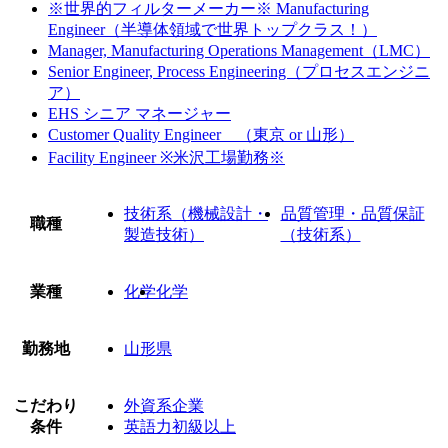
※世界的フィルターメーカー※ Manufacturing
Engineer（半導体領域で世界トップクラス！）
Manager, Manufacturing Operations Management（LMC）
Senior Engineer, Process Engineering（プロセスエンジニ
ア）
EHS シニア マネージャー
Customer Quality Engineer （東京 or 山形）
Facility Engineer ※米沢工場勤務※
技術系（機械設計・
品質管理・品質保証
職種
製造技術）
（技術系）
業種
化学
化学
勤務地
山形県
こだわり
外資系企業
条件
英語力初級以上