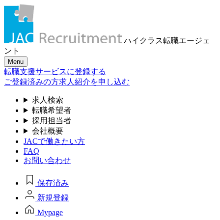
ハイクラス転職
エージェ
ント
Menu
転職支援サービスに登録する
ご登録済みの方
求人紹介を申し込む
求人検索
転職希望者
採用担当者
会社概要
JACで働きたい方
FAQ
お問い合わせ
保存済み
新規登録
Mypage