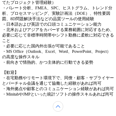
てたプロジェクト管理経験）
・パレート分析、FMEA、SPC、ヒストグラム、トレンド分
析、プロセスマッピング、実験計画法（DOE）、特性要因
図、8D問題解決手法などの品質ツールの使用経験
・日本語および英語での口頭コミュニケーション能力
・北米およびアジアをカバーする業務範囲に対応するため、
必要に応じて非標準時間帯やシフト勤務に柔軟に対応できる
こと
・必要に応じた国内外出張が可能であること
・MS Office（Outlook、Excel、Word、PowerPoint、Project）
の高度な操作スキル
・前向きで情熱的、かつ主体的に行動できる姿勢
【歓迎】
・在宅勤務やリモート環境下で、同僚・顧客・サプライヤー
とバーチャル会議を通じて協働した経験があれば尚可
・海外拠点や顧客とのコミュニケーション経験があれば尚可
・MinitabやJMPといった統計ソフトの操作スキルあれば尚可