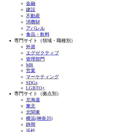
金融
建設
不動産
消費財
アパレル
食品・飲料
専門サイト（領域・職種別）
外資
エグゼクティブ
管理部門
MR
営業
マーケティング
SDGs
LGBTQ+
専門サイト（拠点別）
北海道
東北
北関東
横浜(神奈川)
静岡
浜松