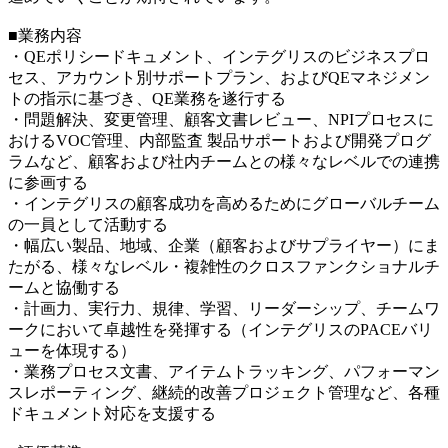
■業務内容
・QEポリシードキュメント、インテグリスのビジネスプロ
セス、アカウント別サポートプラン、およびQEマネジメン
トの指示に基づき、QE業務を遂行する
・問題解決、変更管理、顧客文書レビュー、NPIプロセスに
おけるVOC管理、内部監査 製品サポートおよび開発プログ
ラムなど、顧客および社内チームとの様々なレベルでの連携
に参画する
・インテグリスの顧客成功を高めるためにグローバルチーム
の一員として活動する
・幅広い製品、地域、企業（顧客およびサプライヤー）にま
たがる、様々なレベル・複雑性のクロスファンクショナルチ
ームと協働する
・計画力、実行力、規律、学習、リーダーシップ、チームワ
ークにおいて卓越性を発揮する（インテグリスのPACEバリ
ューを体現する）
・業務プロセス文書、アイテムトラッキング、パフォーマン
スレポーティング、継続的改善プロジェクト管理など、各種
ドキュメント対応を支援する