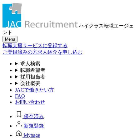
ハイクラス転職
エージェ
ント
Menu
転職支援サービスに登録する
ご登録済みの方
求人紹介を申し込む
求人検索
転職希望者
採用担当者
会社概要
JACで働きたい方
FAQ
お問い合わせ
保存済み
新規登録
Mypage