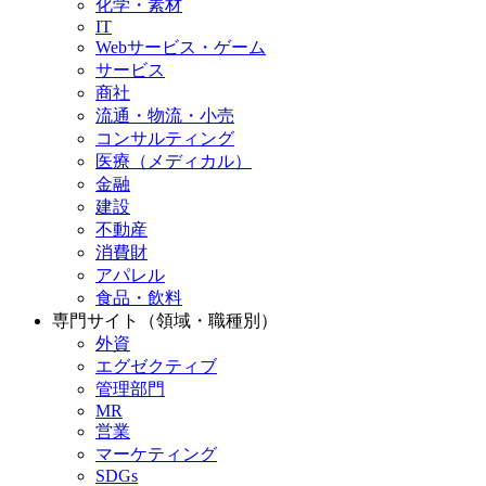
化学・素材
IT
Webサービス・ゲーム
サービス
商社
流通・物流・小売
コンサルティング
医療（メディカル）
金融
建設
不動産
消費財
アパレル
食品・飲料
専門サイト（領域・職種別）
外資
エグゼクティブ
管理部門
MR
営業
マーケティング
SDGs