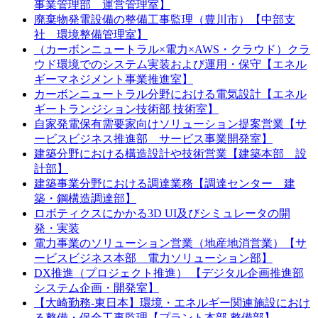
事業管理部 運営管理室】
廃棄物発電設備の整備工事監理（豊川市）【中部支
社 環境整備管理室】
（カーボンニュートラル×電力×AWS・クラウド）クラ
ウド環境でのシステム実装および運用・保守【エネル
ギーマネジメント事業推進室】
カーボンニュートラル分野における電気設計【エネル
ギートランジション技術部 技術室】
自家発電保有需要家向けソリューション提案営業【サ
ービスビジネス推進部 サービス事業開発室】
建築分野における構造設計や技術営業【建築本部 設
計部】
建築事業分野における調達業務【調達センター 建
築・鋼構造調達部】
ロボティクスにかかる3D UI及びシミュレータの開
発・実装
電力事業のソリューション営業（地産地消営業）【サ
ービスビジネス本部 電力ソリューション部】
DX推進（プロジェクト推進） 【デジタル企画推進部
システム企画・開発室】
【大崎勤務-東日本】環境・エネルギー関連施設におけ
る整備・保全工事監理【プラント本部 整備部】