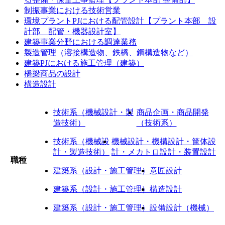
制振事業における技術営業
環境プラントPJにおける配管設計【プラント本部 設
計部 配管・機器設計室】
建築事業分野における調達業務
製造管理（溶接構造物、鉄橋、鋼構造物など）
建築PJにおける施工管理（建築）
橋梁商品の設計
構造設計
技術系（機械設計・製
商品企画・商品開発
造技術）
（技術系）
技術系（機械設
機械設計・機構設計・筐体設
計・製造技術）
計・メカトロ設計・装置設計
職種
建築系（設計・施工管理）
意匠設計
建築系（設計・施工管理）
構造設計
建築系（設計・施工管理）
設備設計（機械）