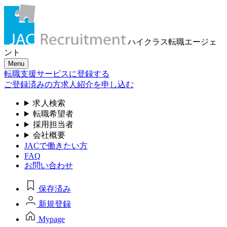
ハイクラス転職
エージェ
ント
Menu
転職支援サービスに登録する
ご登録済みの方
求人紹介を申し込む
求人検索
転職希望者
採用担当者
会社概要
JACで働きたい方
FAQ
お問い合わせ
保存済み
新規登録
Mypage