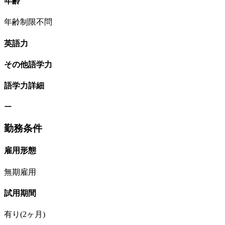
年齢
年齢制限不問
英語力
その他語学力
語学力詳細
ー
勤務条件
雇用形態
無期雇用
試用期間
有り(2ヶ月)