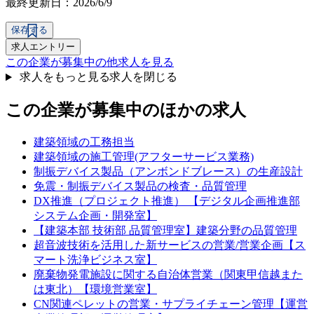
最終更新日：2026/6/9
保存する
求人エントリー
この企業が募集中の他求人を見る
求人をもっと見る
求人を閉じる
この企業が募集中のほかの求人
建築領域の工務担当
建築領域の施工管理(アフターサービス業務)
制振デバイス製品（アンボンドブレース）の生産設計
免震・制振デバイス製品の検査・品質管理
DX推進（プロジェクト推進） 【デジタル企画推進部
システム企画・開発室】
【建築本部 技術部 品質管理室】建築分野の品質管理
超音波技術を活用した新サービスの営業/営業企画【ス
マート洗浄ビジネス室】
廃棄物発電施設に関する自治体営業（関東甲信越また
は東北）【環境営業室】
CN関連ペレットの営業・サプライチェーン管理【運営