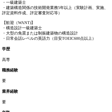
・一級建築士
・建築構造関係の技術開発業務5年以上（実験計画、実施、
評定資料作成、評定審査対応等）
【歓迎（WANT)】
・構造設計一級建築士
・大型の免震または制振建築物の構造設計
・日常会話レベルの英語力（目安TOEIC600点以上）
学歴
高専
職務経験
要
業界経験
要