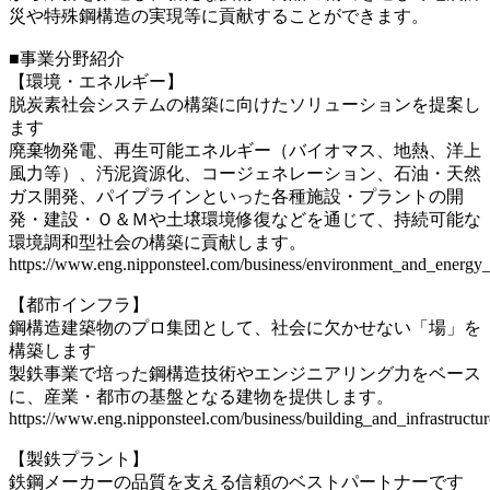
災や特殊鋼構造の実現等に貢献することができます。
■事業分野紹介
【環境・エネルギー】
脱炭素社会システムの構築に向けたソリューションを提案し
ます
廃棄物発電、再生可能エネルギー（バイオマス、地熱、洋上
風力等）、汚泥資源化、コージェネレーション、石油・天然
ガス開発、パイプラインといった各種施設・プラントの開
発・建設・Ｏ＆Ｍや土壌環境修復などを通じて、持続可能な
環境調和型社会の構築に貢献します。
https://www.eng.nipponsteel.com/business/environment_and_energy_
【都市インフラ】
鋼構造建築物のプロ集団として、社会に欠かせない「場」を
構築します
製鉄事業で培った鋼構造技術やエンジニアリング力をベース
に、産業・都市の基盤となる建物を提供します。
https://www.eng.nipponsteel.com/business/building_and_infrastructur
【製鉄プラント】
鉄鋼メーカーの品質を支える信頼のベストパートナーです