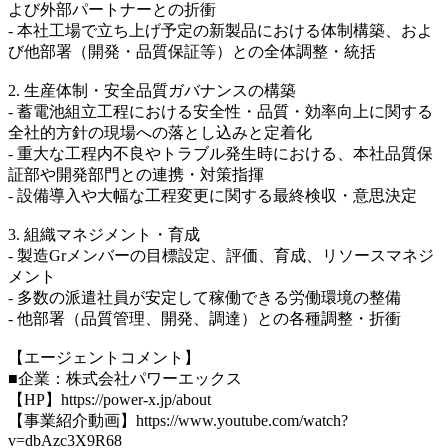
よび外部パートナーとの折衝
- 本社工場で立ち上げ予定の新製品における体制構築、およ
び他部署（開発・品質保証等）との全体調整・統括
2. 生産体制・安全品質ガバナンスの構築
- 蓄電池組立工程における安全性・品質・効率向上に関する
全社的方針の現場への落とし込みと定着化
- 重大な工程内不良やトラブル発生時における、本社品質保
証部や開発部門との連携・対策指揮
- 設備導入や大幅な工程変更に関する最終検収・意思決定
3. 組織マネジメント・育成
- 製造Grメンバーの目標設定、評価、育成、リソースマネジ
メント
- 多数の派遣社員が安定して稼働できる労働環境の整備
- 他部署（品質管理、開発、調達）との各種調整・折衝
【エージェントコメント】
■企業：株式会社パワーエックス
【HP】https://power-x.jp/about
【事業紹介動画】https://www.youtube.com/watch?
v=dbAzc3X9R68