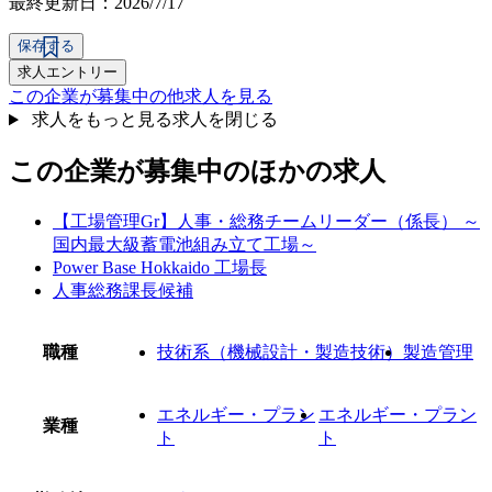
最終更新日：2026/7/17
保存する
求人エントリー
この企業が募集中の他求人を見る
求人をもっと見る
求人を閉じる
この企業が募集中のほかの求人
【工場管理Gr】人事・総務チームリーダー（係長） ～
国内最大級蓄電池組み立て工場～
Power Base Hokkaido 工場長
人事総務課長候補
職種
技術系（機械設計・製造技術）
製造管理
エネルギー・プラン
エネルギー・プラン
業種
ト
ト