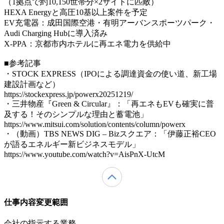
（1拠点で約10,150世帯分×2サイトに匹敵）
HEXA Energyと高圧10基以上案件を予定
EV充電器：成田国際空港・有明アーバンスポーツパーク・
Audi Charging Hubに導入済み
X‑PPA：京都市内ホテルに再エネ電力を供給中
■参考記事
・STOCK EXPRESS（IPOによる調達資金の使い道、新工場
建設計画など）
https://stockexpress.jp/powerx20251219/
・三井物産『Green & Circular』：「再エネもEVも確実に普
及する！そのシンプルな理由と蓄電池」
https://www.mitsui.com/solution/contents/column/powerx
・（動画）TBS NEWS DIG – Bizスクエア：「伊藤正裕CEO
が語るエネルギー新ビジネスモデル」
https://www.youtube.com/watch?v=AisPnX-UtcM
仕事内容変更範囲
会社の指示する業務