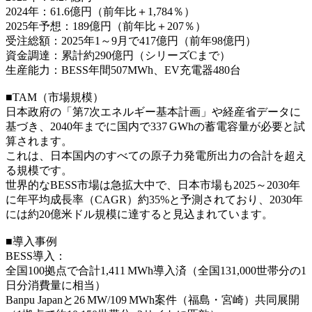
2024年：61.6億円（前年比＋1,784％）
2025年予想：189億円（前年比＋207％）
受注総額：2025年1～9月で417億円（前年98億円）
資金調達：累計約290億円（シリーズCまで）
生産能力：BESS年間507MWh、EV充電器480台
■TAM（市場規模）
日本政府の「第7次エネルギー基本計画」や経産省データに
基づき、2040年までに国内で337 GWhの蓄電容量が必要と試
算されます。
これは、日本国内のすべての原子力発電所出力の合計を超え
る規模です。
世界的なBESS市場は急拡大中で、日本市場も2025～2030年
に年平均成長率（CAGR）約35%と予測されており、2030年
には約20億米ドル規模に達すると見込まれています。
■導入事例
BESS導入：
全国100拠点で合計1,411 MWh導入済（全国131,000世帯分の1
日分消費量に相当）
Banpu Japanと26 MW/109 MWh案件（福島・宮崎）共同展開