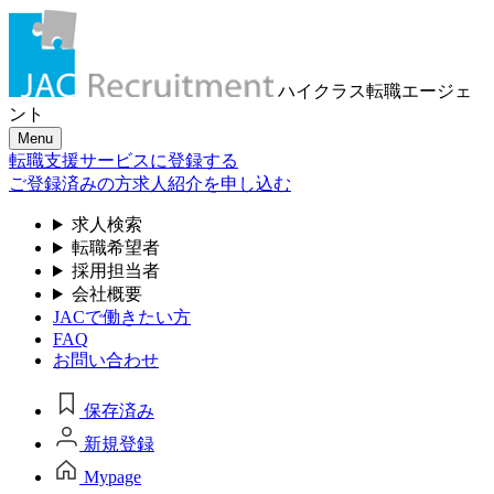
ハイクラス転職
エージェ
ント
Menu
転職支援サービスに登録する
ご登録済みの方
求人紹介を申し込む
求人検索
転職希望者
採用担当者
会社概要
JACで働きたい方
FAQ
お問い合わせ
保存済み
新規登録
Mypage