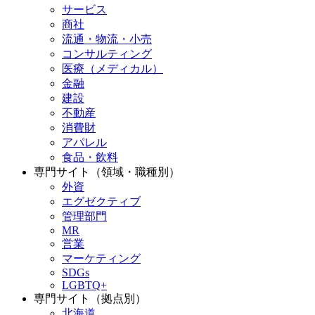
サービス
商社
流通・物流・小売
コンサルティング
医療（メディカル）
金融
建設
不動産
消費財
アパレル
食品・飲料
専門サイト（領域・職種別）
外資
エグゼクティブ
管理部門
MR
営業
マーケティング
SDGs
LGBTQ+
専門サイト（拠点別）
北海道