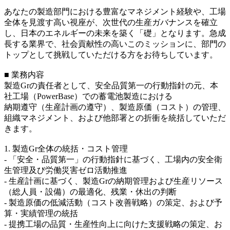
あなたの製造部門における豊富なマネジメント経験や、工場
全体を見渡す高い視座が、次世代の生産ガバナンスを確立
し、日本のエネルギーの未来を築く「礎」となります。急成
長する業界で、社会貢献性の高いこのミッションに、部門の
トップとして挑戦していただける方をお待ちしています。
■ 業務内容
製造Grの責任者として、安全品質第一の行動指針の元、本
社工場（PowerBase）での蓄電池製造における
納期遵守（生産計画の遵守）、製造原価（コスト）の管理、
組織マネジメント、および他部署との折衝を統括していただ
きます。
1. 製造Gr全体の統括・コスト管理
- 「安全・品質第一」の行動指針に基づく、工場内の安全衛
生管理及び労働災害ゼロ活動推進
- 生産計画に基づく、製造Grの納期管理および生産リソース
（総人員・設備）の最適化、残業・休出の判断
- 製造原価の低減活動（コスト改善戦略）の策定、および予
算・実績管理の統括
- 提携工場の品質・生産性向上に向けた支援戦略の策定、お