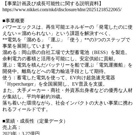
【事業計画及び成長可能性に関する説明資料】
https://www.nikkei.com/nkd/disclosure/tdnr/20251218522065/
■事業概要
パワーエックスは、再生可能エネルギーの「発電したのに使
えない＝溜められない」という課題を解決すべく、
**電気を「溜める」「運ぶ」「使う」**の3つのステップで
事業を展開しています。
溜める：岡山県の自社工場で大型蓄電池（BESS）を製造。
余剰電力の蓄積と活用を可能にし、安定供給に貢献。
運ぶ：電気を積んだバッテリーを船で運ぶ「電気運搬船」を
開発中。離島などへの電力輸送手段として期待。
使う：蓄電した電気を使って、EV向け超急速充電器
「Hypercharger」を全国展開し、EV普及を支援。
また、大手メーカー・商社・外資系出身者などの優秀な人材
が集結し、平均年齢約39歳。
落ち着いた環境ながら、社会インパクトの大きい事業に携わ
れるフィールドです。
■業績・成長性（定量データ）
売上高：
2023年：3.27億円