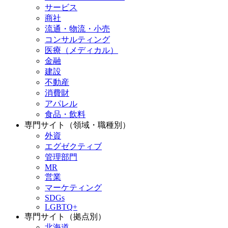
サービス
商社
流通・物流・小売
コンサルティング
医療（メディカル）
金融
建設
不動産
消費財
アパレル
食品・飲料
専門サイト（領域・職種別）
外資
エグゼクティブ
管理部門
MR
営業
マーケティング
SDGs
LGBTQ+
専門サイト（拠点別）
北海道