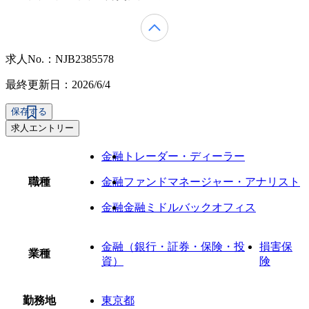
求人No.：NJB2385578
最終更新日：2026/6/4
保存する
求人エントリー
金融
トレーダー・ディーラー
職種
金融
ファンドマネージャー・アナリスト
金融
金融ミドルバックオフィス
金融（銀行・証券・保険・投
損害保
業種
資）
険
勤務地
東京都