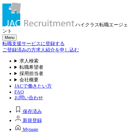
ハイクラス転職
エージェ
ント
Menu
転職支援サービスに登録する
ご登録済みの方
求人紹介を申し込む
求人検索
転職希望者
採用担当者
会社概要
JACで働きたい方
FAQ
お問い合わせ
保存済み
新規登録
Mypage