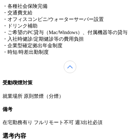
・各種社会保険完備
・交通費支給
・オフィスコンビニ/ウォーターサーバー設置
・ドリンク補助
・ご希望のPC貸与（Mac/Windows）、付属機器等の貸与
・入社時健診/定期健診等の費用負担
・企業型確定拠出年金制度
・時短/時差出勤制度
受動喫煙対策
就業場所 原則禁煙（分煙）
備考
在宅勤務有り フルリモート不可 週3出社必須
選考内容