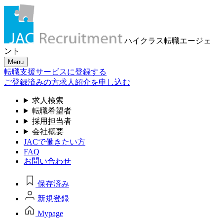
ハイクラス転職
エージェ
ント
Menu
転職支援サービスに登録する
ご登録済みの方
求人紹介を申し込む
求人検索
転職希望者
採用担当者
会社概要
JACで働きたい方
FAQ
お問い合わせ
保存済み
新規登録
Mypage