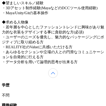
◆望ましいスキル／経験
・3Dアセット制作経験(MayaなどのDCCツール使用経験)
・Maya/Unity/Gitの基本操作
◆求める人物像
・若年層を中心としたファッショントレンドに興味があり魅
力的な衣装をデザインする事に貪欲的な方(必須)
・ユーザーのニーズを優先し、魅力的なパッケージングにポ
ジティブに取り組める方
・REALITY社のValueに共感いただける方
・あらゆるセクションや立場の人との円滑なコミュニケーシ
ョンを自発的に行える方
・データ分析を用いて論理的思考が出来る方
学歴
不問
職務経験