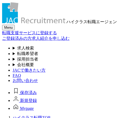
ハイクラス転職
エージェン
Menu
転職支援サービスに登録する
ご登録済みの方
求人紹介を申し込む
求人検索
転職希望者
採用担当者
会社概要
JACで働きたい方
FAQ
お問い合わせ
保存済み
新規登録
Mypage
ハイクラス転職TOP