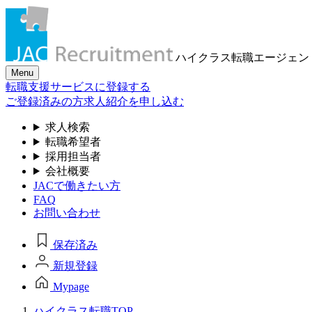
ハイクラス転職
エージェン
Menu
転職支援サービスに登録する
ご登録済みの方
求人紹介を申し込む
求人検索
転職希望者
採用担当者
会社概要
JACで働きたい方
FAQ
お問い合わせ
保存済み
新規登録
Mypage
ハイクラス転職TOP