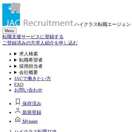
ハイクラス転職
エージェン
Menu
転職支援サービスに登録する
ご登録済みの方
求人紹介を申し込む
求人検索
転職希望者
採用担当者
会社概要
JACで働きたい方
FAQ
お問い合わせ
保存済み
新規登録
Mypage
ハイクラス転職TOP