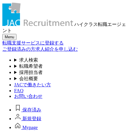
ハイクラス転職
エージェ
ント
Menu
転職支援サービスに登録する
ご登録済みの方
求人紹介を申し込む
求人検索
転職希望者
採用担当者
会社概要
JACで働きたい方
FAQ
お問い合わせ
保存済み
新規登録
Mypage