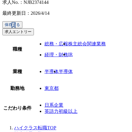
求人No.：NJB2374144
最終更新日：2026/4/14
保存する
求人エントリー
総務・広報
株主総会関連業務
職種
IR
経理・財務
業種
半導体
半導体
勤務地
東京都
日系企業
こだわり条件
英語力初級以上
ハイクラス転職TOP