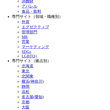
消費財
アパレル
食品・飲料
専門サイト（領域・職種別）
外資
エグゼクティブ
管理部門
MR
営業
マーケティング
SDGs
LGBTQ+
専門サイト（拠点別）
北海道
東北
北関東
横浜(神奈川)
静岡
浜松
名古屋(愛知)
京都
大阪