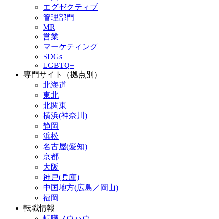
エグゼクティブ
管理部門
MR
営業
マーケティング
SDGs
LGBTQ+
専門サイト（拠点別）
北海道
東北
北関東
横浜(神奈川)
静岡
浜松
名古屋(愛知)
京都
大阪
神戸(兵庫)
中国地方(広島／岡山)
福岡
転職情報
転職ノウハウ