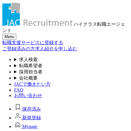
ハイクラス転職
エージェ
ント
Menu
転職支援サービスに登録する
ご登録済みの方
求人紹介を申し込む
求人検索
転職希望者
採用担当者
会社概要
JACで働きたい方
FAQ
お問い合わせ
保存済み
新規登録
Mypage