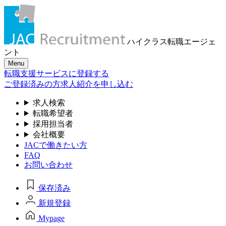
ハイクラス転職
エージェ
ント
Menu
転職支援サービスに登録する
ご登録済みの方
求人紹介を申し込む
求人検索
転職希望者
採用担当者
会社概要
JACで働きたい方
FAQ
お問い合わせ
保存済み
新規登録
Mypage