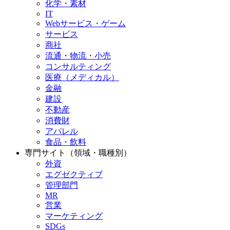
化学・素材
IT
Webサービス・ゲーム
サービス
商社
流通・物流・小売
コンサルティング
医療（メディカル）
金融
建設
不動産
消費財
アパレル
食品・飲料
専門サイト（領域・職種別）
外資
エグゼクティブ
管理部門
MR
営業
マーケティング
SDGs