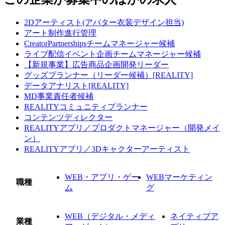
2Dアーティスト(アバター衣装デザイン担当)
アート制作進行管理
CreatorPartnershipsチームマネージャー候補
ライブ配信イベント企画チームマネージャー候補
【新規事業】広告商品企画開発リーダー
グッズプランナー（リーダー候補）[REALITY]
データアナリスト[REALITY]
MD事業責任者候補
REALITYコミュニティプランナー
コンテンツディレクター
REALITYアプリ／プロダクトマネージャー（開発メイ
ン）
REALITYアプリ／3Dキャクターアーティスト
WEB・アプリ・ゲー
WEBマーケティン
職種
ム
グ
WEB（デジタル・メディ
ネイティブア
業種