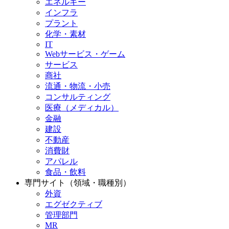
エネルギー
インフラ
プラント
化学・素材
IT
Webサービス・ゲーム
サービス
商社
流通・物流・小売
コンサルティング
医療（メディカル）
金融
建設
不動産
消費財
アパレル
食品・飲料
専門サイト（領域・職種別）
外資
エグゼクティブ
管理部門
MR