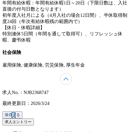
年間有給休暇：年間有給休暇1日～20日（下限日数は、入社
直後の付与日数となります）
初年度入社月による（4月入社の場合12日間）、半休取得制
度24回（年次有給休暇残の範囲内で）
【休日・休暇詳細】
特別連休5日間（年間を通して取得可）、リフレッシュ休
暇、慶弔休暇
社会保険
雇用保険, 健康保険, 労災保険, 厚生年金
求人No.：NJB2368747
最終更新日：2026/3/24
保存する
求人エントリー