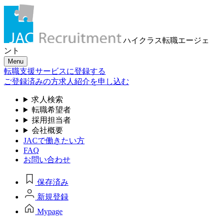
ハイクラス転職
エージェ
ント
Menu
転職支援サービスに登録する
ご登録済みの方
求人紹介を申し込む
求人検索
転職希望者
採用担当者
会社概要
JACで働きたい方
FAQ
お問い合わせ
保存済み
新規登録
Mypage