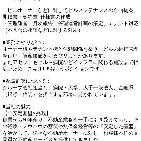
・ビルオーナーなどに対してビルメンテナンスの企画提案、
見積書・契約書･仕様書の作成
・管理運営、月次報告、管理運営計画の策定、テナント対応
（不具合の相談などに対する対応）
■業務のやりがい：
オーナー様やテナント様と信頼関係を築き、ビルの維持管理
を行い、資産価値を守るヤリガイがあります。
またアセットもビル～病院などインフラに関わる施設まで幅
広いため、スキルUPも叶うポジションです。
■配属部署について：
グループ会社担当と、病院・大学、大手一般法人、金融系
（銀行・信託）を担当する部署に分かれています。
■当社の魅力：
【◇安定基盤×挑戦】
創業から60年余り、不動産業務を一手に引き受けており、そ
の経験・ノウハウの蓄積や無借金経営等の『安定した基盤』
を活かして、様々な不動産オーナーに対し、お客様本位の高
品質な不動産サービスを提供してきました。