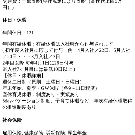
交通費：一部支給(会社規定により支給（高速代上限5万
円）)
休日・休暇
年間休日：121
年間有給休暇：有給休暇は入社時から付与されます
( 初年度入社月に応じて付与 例：4月入社／22日、5月入社
／20日・・・3月入社／3日
2年目以降 毎年4月1日に26日付与
※入社7ヶ月目には最低10日以上 )
【休日・休暇詳細】
週休二日制（原則 土曜日・日曜日）
年末年始、夏季・GW休暇（各9～11日程度）
産休育児休暇：制度あり・実績あり
5dayバケーション制度、子育て休暇など 年次有給休暇取得
の推進制度あり
社会保険
雇用保険, 健康保険, 労災保険, 厚生年金