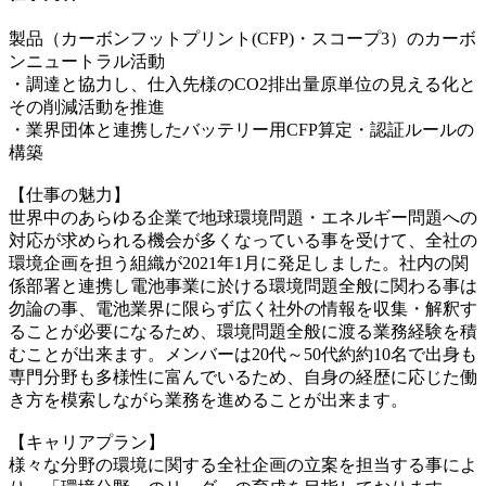
製品（カーボンフットプリント(CFP)・スコープ3）のカーボ
ンニュートラル活動
・調達と協力し、仕入先様のCO2排出量原単位の見える化と
その削減活動を推進
・業界団体と連携したバッテリー用CFP算定・認証ルールの
構築
【仕事の魅力】
世界中のあらゆる企業で地球環境問題・エネルギー問題への
対応が求められる機会が多くなっている事を受けて、全社の
環境企画を担う組織が2021年1月に発足しました。社内の関
係部署と連携し電池事業に於ける環境問題全般に関わる事は
勿論の事、電池業界に限らず広く社外の情報を収集・解釈す
ることが必要になるため、環境問題全般に渡る業務経験を積
むことが出来ます。メンバーは20代～50代約約10名で出身も
専門分野も多様性に富んでいるため、自身の経歴に応じた働
き方を模索しながら業務を進めることが出来ます。
【キャリアプラン】
様々な分野の環境に関する全社企画の立案を担当する事によ