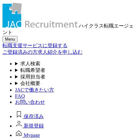
ハイクラス転職
エージェ
ント
Menu
転職支援サービスに登録する
ご登録済みの方
求人紹介を申し込む
求人検索
転職希望者
採用担当者
会社概要
JACで働きたい方
FAQ
お問い合わせ
保存済み
新規登録
Mypage