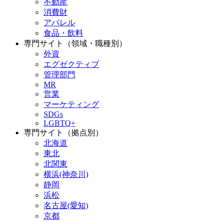
不動産
消費財
アパレル
食品・飲料
専門サイト（領域・職種別）
外資
エグゼクティブ
管理部門
MR
営業
マーケティング
SDGs
LGBTQ+
専門サイト（拠点別）
北海道
東北
北関東
横浜(神奈川)
静岡
浜松
名古屋(愛知)
京都