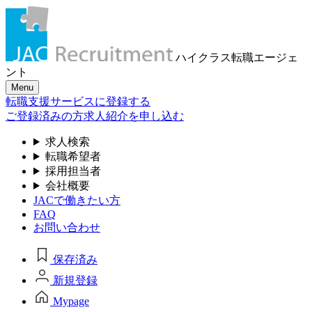
ハイクラス転職
エージェ
ント
Menu
転職支援サービスに登録する
ご登録済みの方
求人紹介を申し込む
求人検索
転職希望者
採用担当者
会社概要
JACで働きたい方
FAQ
お問い合わせ
保存済み
新規登録
Mypage