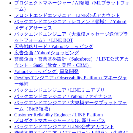
プロジェクトマネージャー / AI領域（MLプラットフォ
ーム）
フロントエンドエンジニア LINE公式アカウント
バックエンドエンジニア（レコメンド領域） / Yahoo!
メディアサービス
バックエンドエンジニア（大規模メッセージ送信プラ
ットフォーム） / LINE BOT
広告戦略リード / Yahoo!ショッピング
広告企画 / Yahoo!ショッピング
営業企画・営業基盤設計（Salesforce） / LINE公式アカ
ウント・SaaS（飲食・美容・CRM）
Yahoo!ショッピング | 事業開発
DevOpsエンジニア / Observability Platform / マネージャ
ー候補
バックエンドエンジニア / LINEミニアプリ
バックエンドエンジニア / Yahoo!ファイナンス
バックエンドエンジニア / 大規模データプラットフォ
ーム（BtoB領域）
Customer Reliability Engineer / LINE Platform
プロダクトマネージャー／UGC新サービス
バックエンドエンジニア / LINE公式アカウント
機械学習エンジニア（AIエージェント開発） / 生成AI