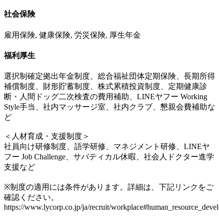
社会保険
雇用保険, 健康保険, 労災保険, 厚生年金
福利厚生
選択制確定拠出年金制度、総合福祉団体定期保険、長期所得
補償制度、財形貯蓄制度、株式累積投資制度、定期健康診
断・人間ドッグ二次検査の費用補助、LINEヤフー Working
Style手当、社内マッサージ室、社内クラブ、懇親会費補助な
ど
＜人材育成・支援制度＞
社員向け研修制度、語学研修、マネジメント研修、LINEヤ
フー Job Challenge、サバティカル休暇、社会人ドクター進学
支援など
※制度の適用には条件があります。詳細は、下記リンクをご
確認ください。
https://www.lycorp.co.jp/ja/recruit/workplace#human_resource_deve