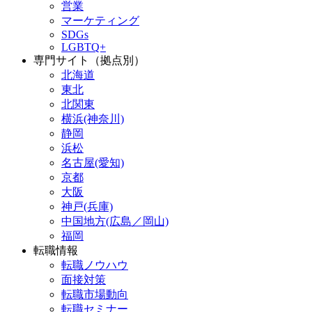
営業
マーケティング
SDGs
LGBTQ+
専門サイト（拠点別）
北海道
東北
北関東
横浜(神奈川)
静岡
浜松
名古屋(愛知)
京都
大阪
神戸(兵庫)
中国地方(広島／岡山)
福岡
転職情報
転職ノウハウ
面接対策
転職市場動向
転職セミナー