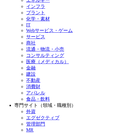
エネルギー
インフラ
プラント
化学・素材
IT
Webサービス・ゲーム
サービス
商社
流通・物流・小売
コンサルティング
医療（メディカル）
金融
建設
不動産
消費財
アパレル
食品・飲料
専門サイト（領域・職種別）
外資
エグゼクティブ
管理部門
MR