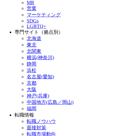
MR
営業
マーケティング
SDGs
LGBTQ+
専門サイト（拠点別）
北海道
東北
北関東
横浜(神奈川)
静岡
浜松
名古屋(愛知)
京都
大阪
神戸(兵庫)
中国地方(広島／岡山)
福岡
転職情報
転職ノウハウ
面接対策
転職市場動向