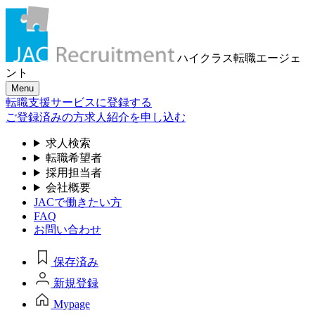
ハイクラス転職
エージェ
ント
Menu
転職支援サービスに登録する
ご登録済みの方
求人紹介を申し込む
求人検索
転職希望者
採用担当者
会社概要
JACで働きたい方
FAQ
お問い合わせ
保存済み
新規登録
Mypage