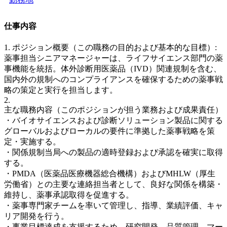
仕事内容
1. ポジション概要（この職務の目的および基本的な目標）:
薬事担当シニアマネージャーは、ライフサイエンス部門の薬
事機能を統括。体外診断用医薬品（IVD）関連規制を含む、
国内外の規制へのコンプライアンスを確保するための薬事戦
略の策定と実行を担当します。
2.
主な職務内容（このポジションが担う業務および成果責任）
・バイオサイエンスおよび診断ソリューション製品に関する
グローバルおよびローカルの要件に準拠した薬事戦略を策
定・実施する。
・関係規制当局への製品の適時登録および承認を確実に取得
する。
・PMDA（医薬品医療機器総合機構）およびMHLW（厚生
労働省）との主要な連絡担当者として、良好な関係を構築・
維持し、薬事承認取得を促進する。
・薬事専門家チームを率いて管理し、指導、業績評価、キャ
リア開発を行う。
・事業目標達成を支援するため、研究開発、品質管理、マー