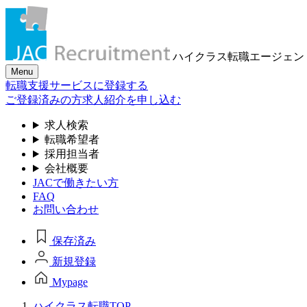
ハイクラス転職
エージェン
Menu
転職支援サービスに登録する
ご登録済みの方
求人紹介を申し込む
求人検索
転職希望者
採用担当者
会社概要
JACで働きたい方
FAQ
お問い合わせ
保存済み
新規登録
Mypage
ハイクラス転職TOP