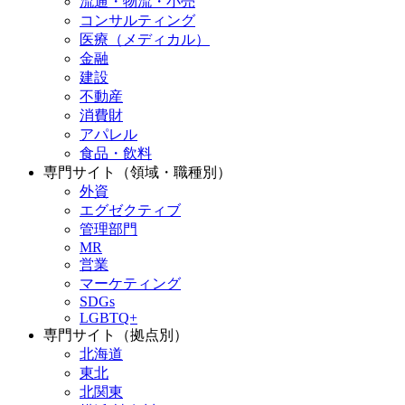
流通・物流・小売
コンサルティング
医療（メディカル）
金融
建設
不動産
消費財
アパレル
食品・飲料
専門サイト（領域・職種別）
外資
エグゼクティブ
管理部門
MR
営業
マーケティング
SDGs
LGBTQ+
専門サイト（拠点別）
北海道
東北
北関東