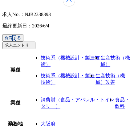
求人No.：NJB2338393
最終更新日：2026/6/4
保存する
求人エントリー
技術系（機械設計・製造技
生産技術（機
術）
械）
職種
技術系（機械設計・製造
生産技術（機
技術）
械）改善
消費財（食品・アパレル・トイレ
食品・
業種
タリー）
飲料
勤務地
大阪府