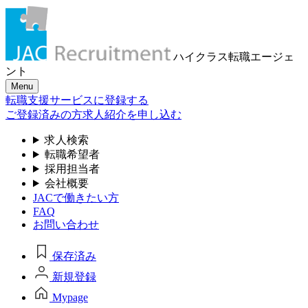
ハイクラス転職
エージェ
ント
Menu
転職支援サービスに登録する
ご登録済みの方
求人紹介を申し込む
求人検索
転職希望者
採用担当者
会社概要
JACで働きたい方
FAQ
お問い合わせ
保存済み
新規登録
Mypage