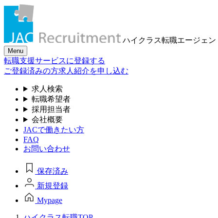
ハイクラス転職
エージェン
Menu
転職支援サービスに登録する
ご登録済みの方
求人紹介を申し込む
求人検索
転職希望者
採用担当者
会社概要
JACで働きたい方
FAQ
お問い合わせ
保存済み
新規登録
Mypage
ハイクラス転職TOP