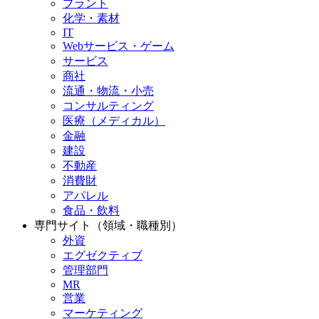
プラント
化学・素材
IT
Webサービス・ゲーム
サービス
商社
流通・物流・小売
コンサルティング
医療（メディカル）
金融
建設
不動産
消費財
アパレル
食品・飲料
専門サイト（領域・職種別）
外資
エグゼクティブ
管理部門
MR
営業
マーケティング