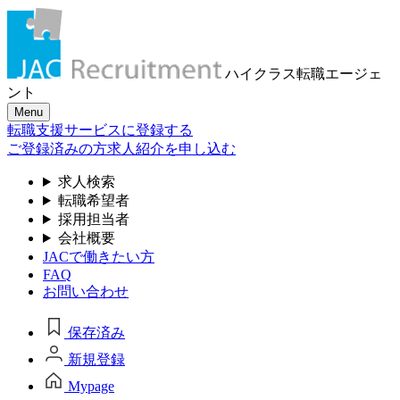
ハイクラス転職
エージェ
ント
Menu
転職支援サービスに登録する
ご登録済みの方
求人紹介を申し込む
求人検索
転職希望者
採用担当者
会社概要
JACで働きたい方
FAQ
お問い合わせ
保存済み
新規登録
Mypage