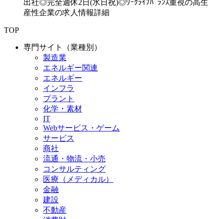
出社◎完全週休2日(水日祝)◎ﾜｰｸﾗｲﾌﾊﾞﾗﾝｽ重視の高生
産性企業の求人情報詳細
TOP
専門サイト（業種別）
製造業
エネルギー関連
エネルギー
インフラ
プラント
化学・素材
IT
Webサービス・ゲーム
サービス
商社
流通・物流・小売
コンサルティング
医療（メディカル）
金融
建設
不動産