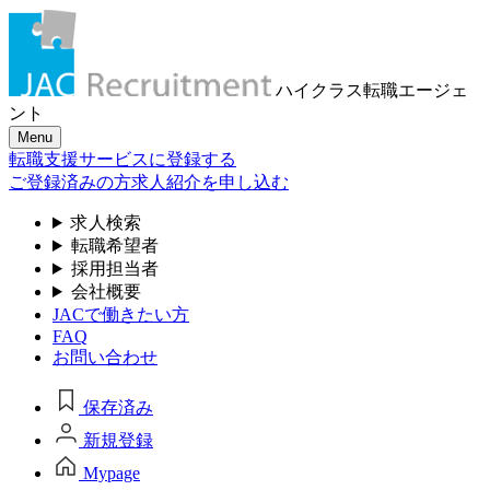
ハイクラス転職
エージェ
ント
Menu
転職支援サービスに登録する
ご登録済みの方
求人紹介を申し込む
求人検索
転職希望者
採用担当者
会社概要
JACで働きたい方
FAQ
お問い合わせ
保存済み
新規登録
Mypage