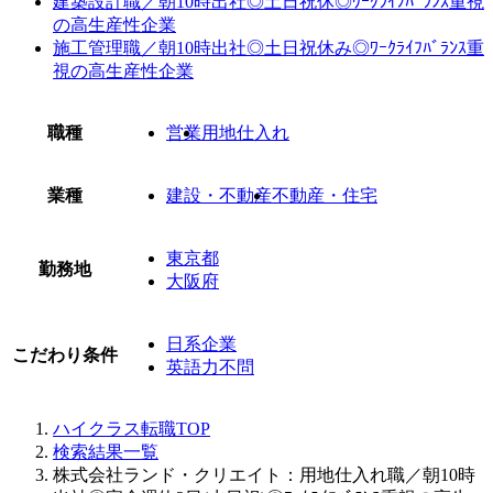
建築設計職／朝10時出社◎土日祝休◎ﾜｰｸﾗｲﾌﾊﾞﾗﾝｽ重視
の高生産性企業
施工管理職／朝10時出社◎土日祝休み◎ﾜｰｸﾗｲﾌﾊﾞﾗﾝｽ重
視の高生産性企業
職種
営業
用地仕入れ
業種
建設・不動産
不動産・住宅
東京都
勤務地
大阪府
日系企業
こだわり条件
英語力不問
ハイクラス転職TOP
検索結果一覧
株式会社ランド・クリエイト：用地仕入れ職／朝10時