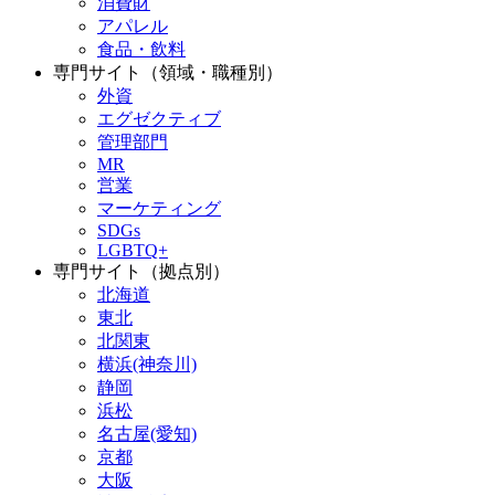
消費財
アパレル
食品・飲料
専門サイト（領域・職種別）
外資
エグゼクティブ
管理部門
MR
営業
マーケティング
SDGs
LGBTQ+
専門サイト（拠点別）
北海道
東北
北関東
横浜(神奈川)
静岡
浜松
名古屋(愛知)
京都
大阪