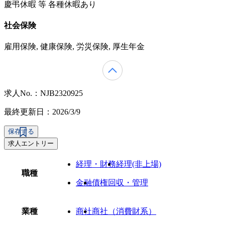
慶弔休暇 等 各種休暇あり
社会保険
雇用保険, 健康保険, 労災保険, 厚生年金
求人No.：NJB2320925
最終更新日：2026/3/9
保存する
求人エントリー
経理・財務
経理(非上場)
職種
金融
債権回収・管理
業種
商社
商社（消費財系）