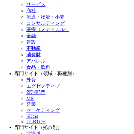
サービス
商社
流通・物流・小売
コンサルティング
医療（メディカル）
金融
建設
不動産
消費財
アパレル
食品・飲料
専門サイト（領域・職種別）
外資
エグゼクティブ
管理部門
MR
営業
マーケティング
SDGs
LGBTQ+
専門サイト（拠点別）
北海道