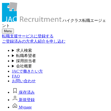
ハイクラス転職
エージェ
ント
Menu
転職支援サービスに登録する
ご登録済みの方
求人紹介を申し込む
求人検索
転職希望者
採用担当者
会社概要
JACで働きたい方
FAQ
お問い合わせ
保存済み
新規登録
Mypage