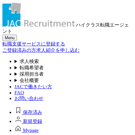
ハイクラス転職
エージェ
ント
Menu
転職支援サービスに登録する
ご登録済みの方
求人紹介を申し込む
求人検索
転職希望者
採用担当者
会社概要
JACで働きたい方
FAQ
お問い合わせ
保存済み
新規登録
Mypage