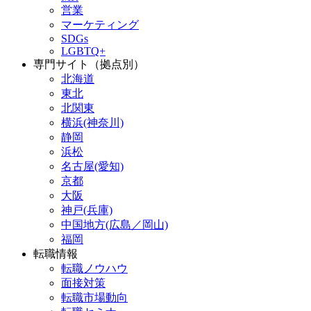
営業
マーケティング
SDGs
LGBTQ+
専門サイト（拠点別）
北海道
東北
北関東
横浜(神奈川)
静岡
浜松
名古屋(愛知)
京都
大阪
神戸(兵庫)
中国地方(広島／岡山)
福岡
転職情報
転職ノウハウ
面接対策
転職市場動向