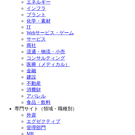
エネルギー
インフラ
プラント
化学・素材
IT
Webサービス・ゲーム
サービス
商社
流通・物流・小売
コンサルティング
医療（メディカル）
金融
建設
不動産
消費財
アパレル
食品・飲料
専門サイト（領域・職種別）
外資
エグゼクティブ
管理部門
MR