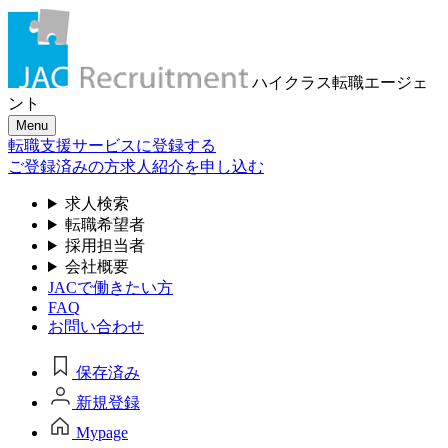
ハイクラス転職
エージェ
ント
Menu
転職支援サービスに登録する
ご登録済みの方
求人紹介を申し込む
求人検索
転職希望者
採用担当者
会社概要
JACで働きたい方
FAQ
お問い合わせ
保存済み
新規登録
Mypage