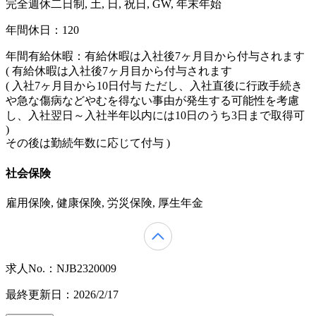
完全週休二日制, 土, 日, 祝日, GW, 年末年始
年間休日：120
年間有給休暇：有給休暇は入社後7ヶ月目から付与されます
( 有給休暇は入社後7ヶ月目から付与されます
( 入社7ヶ月目から10日付与 ただし、入社直後に行政手続き
や急な傷病などやむを得ない事由が発生する可能性を考慮
し、入社翌日～入社半年以内には10日のうち3日まで取得可
)
その後は勤続年数に応じて付与 )
社会保険
雇用保険, 健康保険, 労災保険, 厚生年金
求人No.：NJB2320009
最終更新日：2026/2/17