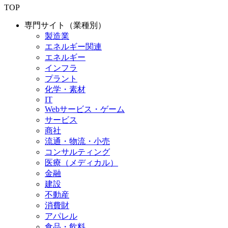
TOP
専門サイト（業種別）
製造業
エネルギー関連
エネルギー
インフラ
プラント
化学・素材
IT
Webサービス・ゲーム
サービス
商社
流通・物流・小売
コンサルティング
医療（メディカル）
金融
建設
不動産
消費財
アパレル
食品・飲料