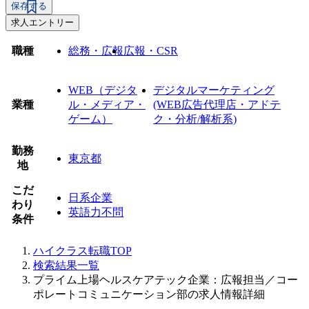
保存する
求人エントリー
職種
総務・広報
広報・CSR
WEB（デジタ
デジタルマーケティング
業種
ル・メディア・
(WEB広告代理店・アドテ
ゲーム）
ク・分析/解析系)
勤務
東京都
地
こだ
日系企業
わり
英語力不問
条件
ハイクラス転職TOP
検索結果一覧
プライム上場ヘルスケアテック企業：広報担当／コー
ポレートコミュニケーション部の求人情報詳細