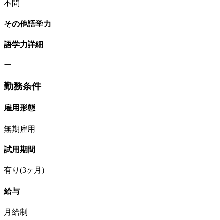
不問
その他語学力
語学力詳細
ー
勤務条件
雇用形態
無期雇用
試用期間
有り(3ヶ月)
給与
月給制