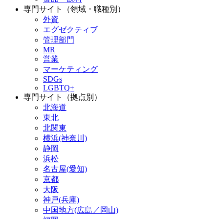
専門サイト（領域・職種別）
外資
エグゼクティブ
管理部門
MR
営業
マーケティング
SDGs
LGBTQ+
専門サイト（拠点別）
北海道
東北
北関東
横浜(神奈川)
静岡
浜松
名古屋(愛知)
京都
大阪
神戸(兵庫)
中国地方(広島／岡山)