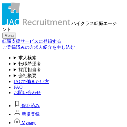
ハイクラス転職
エージェ
ント
Menu
転職支援サービスに登録する
ご登録済みの方
求人紹介を申し込む
求人検索
転職希望者
採用担当者
会社概要
JACで働きたい方
FAQ
お問い合わせ
保存済み
新規登録
Mypage