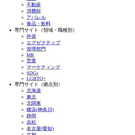
不動産
消費財
アパレル
食品・飲料
専門サイト（領域・職種別）
外資
エグゼクティブ
管理部門
MR
営業
マーケティング
SDGs
LGBTQ+
専門サイト（拠点別）
北海道
東北
北関東
横浜(神奈川)
静岡
浜松
名古屋(愛知)
京都