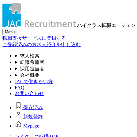
ハイクラス転職
エージェン
Menu
転職支援サービスに登録する
ご登録済みの方
求人紹介を申し込む
求人検索
転職希望者
採用担当者
会社概要
JACで働きたい方
FAQ
お問い合わせ
保存済み
新規登録
Mypage
ハイクラス転職TOP