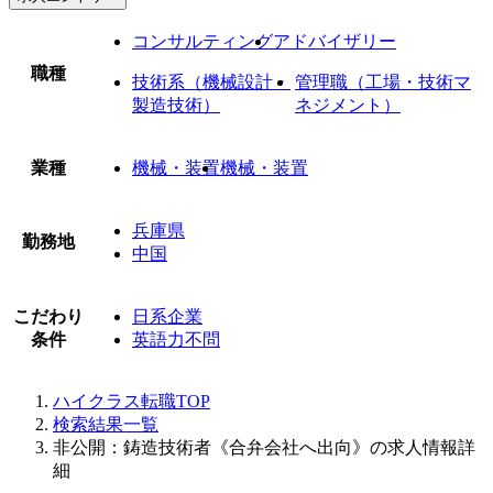
コンサルティング
アドバイザリー
職種
技術系（機械設計・
管理職（工場・技術マ
製造技術）
ネジメント）
業種
機械・装置
機械・装置
兵庫県
勤務地
中国
こだわり
日系企業
条件
英語力不問
ハイクラス転職TOP
検索結果一覧
非公開：鋳造技術者《合弁会社へ出向》の求人情報詳
細