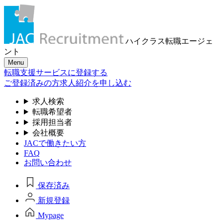
ハイクラス転職
エージェ
ント
Menu
転職支援サービスに登録する
ご登録済みの方
求人紹介を申し込む
求人検索
転職希望者
採用担当者
会社概要
JACで働きたい方
FAQ
お問い合わせ
保存済み
新規登録
Mypage