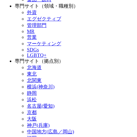
専門サイト（領域・職種別）
外資
エグゼクティブ
管理部門
MR
営業
マーケティング
SDGs
LGBTQ+
専門サイト（拠点別）
北海道
東北
北関東
横浜(神奈川)
静岡
浜松
名古屋(愛知)
京都
大阪
神戸(兵庫)
中国地方(広島／岡山)