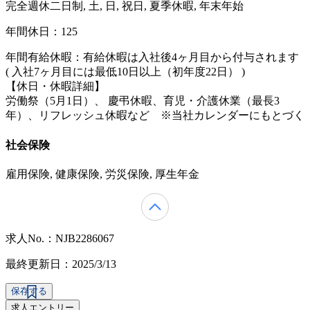
完全週休二日制, 土, 日, 祝日, 夏季休暇, 年末年始
年間休日：125
年間有給休暇：有給休暇は入社後4ヶ月目から付与されます
( 入社7ヶ月目には最低10日以上（初年度22日） )
【休日・休暇詳細】
労働祭（5月1日）、 慶弔休暇、育児・介護休業（最長3
年）、リフレッシュ休暇など ※当社カレンダーにもとづく
社会保険
雇用保険, 健康保険, 労災保険, 厚生年金
求人No.：NJB2286067
最終更新日：2025/3/13
保存する
求人エントリー