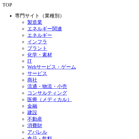
TOP
専門サイト（業種別）
製造業
エネルギー関連
エネルギー
インフラ
プラント
化学・素材
IT
Webサービス・ゲーム
サービス
商社
流通・物流・小売
コンサルティング
医療（メディカル）
金融
建設
不動産
消費財
アパレル
食品・飲料