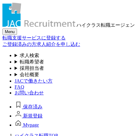
ハイクラス転職
エージェン
Menu
転職支援サービスに登録する
ご登録済みの方
求人紹介を申し込む
求人検索
転職希望者
採用担当者
会社概要
JACで働きたい方
FAQ
お問い合わせ
保存済み
新規登録
Mypage
ハイクラス転職TOP