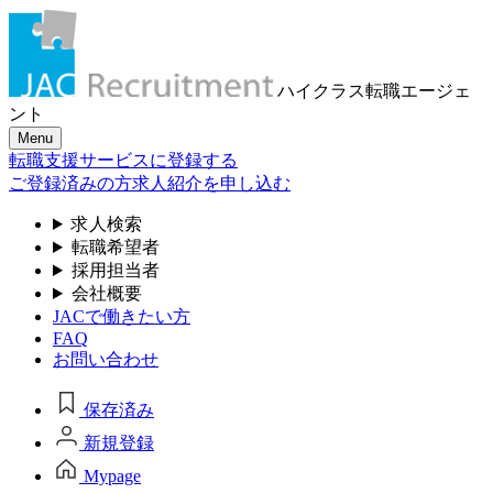
ハイクラス転職
エージェ
ント
Menu
転職支援サービスに登録する
ご登録済みの方
求人紹介を申し込む
求人検索
転職希望者
採用担当者
会社概要
JACで働きたい方
FAQ
お問い合わせ
保存済み
新規登録
Mypage