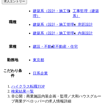
求人エントリー
建築系（設計・施工管
工事監理（建築
理）
系）
職種
建築系（設計・施工管理）
意匠設計
建築系（設計・施工管理）
内装設計
業種
建設・不動産
不動産・住宅
勤務地
東京都
こだわり条
日系企業
件
ハイクラス転職TOP
検索結果一覧
非公開：商業施設内装企画・監理／大和ハウスグルー
プ商業デベロッパーの求人情報詳細