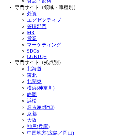
食品・飲料
専門サイト（領域・職種別）
外資
エグゼクティブ
管理部門
MR
営業
マーケティング
SDGs
LGBTQ+
専門サイト（拠点別）
北海道
東北
北関東
横浜(神奈川)
静岡
浜松
名古屋(愛知)
京都
大阪
神戸(兵庫)
中国地方(広島／岡山)