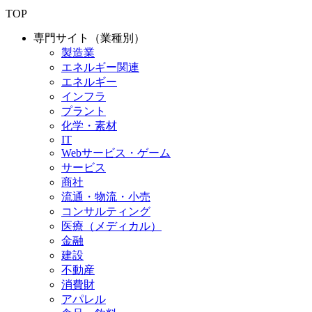
TOP
専門サイト（業種別）
製造業
エネルギー関連
エネルギー
インフラ
プラント
化学・素材
IT
Webサービス・ゲーム
サービス
商社
流通・物流・小売
コンサルティング
医療（メディカル）
金融
建設
不動産
消費財
アパレル