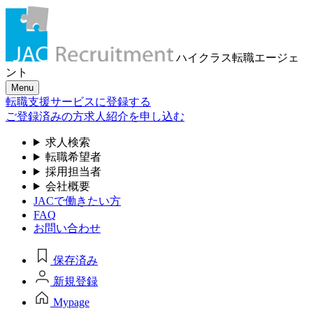
ハイクラス転職
エージェ
ント
Menu
転職支援サービスに登録する
ご登録済みの方
求人紹介を申し込む
求人検索
転職希望者
採用担当者
会社概要
JACで働きたい方
FAQ
お問い合わせ
保存済み
新規登録
Mypage