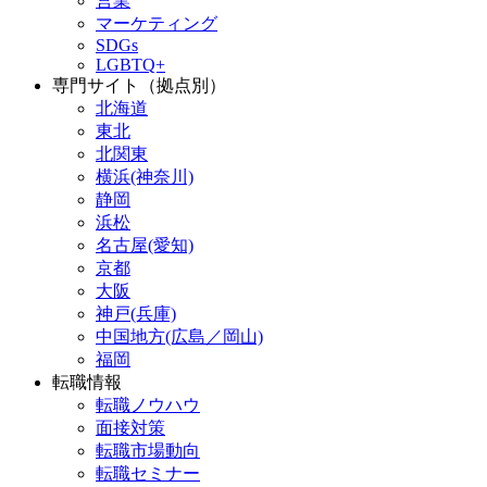
営業
マーケティング
SDGs
LGBTQ+
専門サイト（拠点別）
北海道
東北
北関東
横浜(神奈川)
静岡
浜松
名古屋(愛知)
京都
大阪
神戸(兵庫)
中国地方(広島／岡山)
福岡
転職情報
転職ノウハウ
面接対策
転職市場動向
転職セミナー