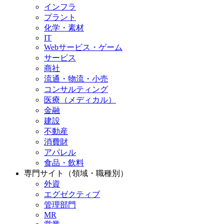
インフラ
プラント
化学・素材
IT
Webサービス・ゲーム
サービス
商社
流通・物流・小売
コンサルティング
医療（メディカル）
金融
建設
不動産
消費財
アパレル
食品・飲料
専門サイト（領域・職種別）
外資
エグゼクティブ
管理部門
MR