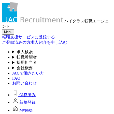
ハイクラス転職
エージェ
ント
Menu
転職支援サービスに登録する
ご登録済みの方
求人紹介を申し込む
求人検索
転職希望者
採用担当者
会社概要
JACで働きたい方
FAQ
お問い合わせ
保存済み
新規登録
Mypage