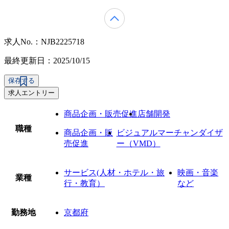
求人No.：NJB2225718
最終更新日：2025/10/15
保存する
求人エントリー
商品企画・販売促進
店舗開発
職種
商品企画・販
ビジュアルマーチャンダイザ
売促進
ー（VMD）
サービス(人材・ホテル・旅
映画・音楽
業種
行・教育）
など
勤務地
京都府