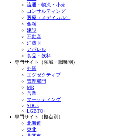
流通・物流・小売
コンサルティング
医療（メディカル）
金融
建設
不動産
消費財
アパレル
食品・飲料
専門サイト（領域・職種別）
外資
エグゼクティブ
管理部門
MR
営業
マーケティング
SDGs
LGBTQ+
専門サイト（拠点別）
北海道
東北
北関東