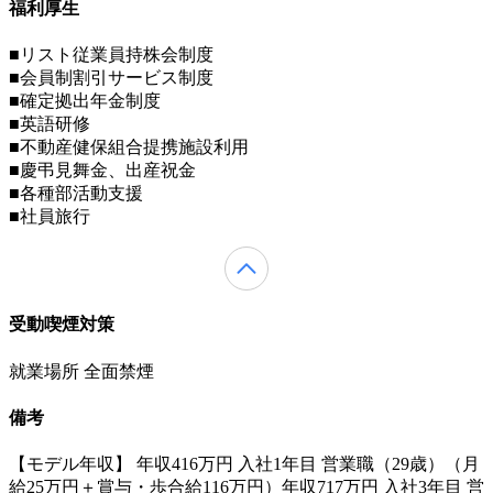
福利厚生
■リスト従業員持株会制度
■会員制割引サービス制度
■確定拠出年金制度
■英語研修
■不動産健保組合提携施設利用
■慶弔見舞金、出産祝金
■各種部活動支援
■社員旅行
受動喫煙対策
就業場所 全面禁煙
備考
【モデル年収】 年収416万円 入社1年目 営業職（29歳）（月
給25万円＋賞与・歩合給116万円）年収717万円 入社3年目 営