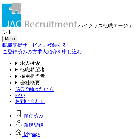
ハイクラス転職
エージェ
ント
Menu
転職支援サービスに登録する
ご登録済みの方
求人紹介を申し込む
求人検索
転職希望者
採用担当者
会社概要
JACで働きたい方
FAQ
お問い合わせ
保存済み
新規登録
Mypage