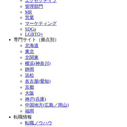
エグゼクティブ
管理部門
MR
営業
マーケティング
SDGs
LGBTQ+
専門サイト（拠点別）
北海道
東北
北関東
横浜(神奈川)
静岡
浜松
名古屋(愛知)
京都
大阪
神戸(兵庫)
中国地方(広島／岡山)
福岡
転職情報
転職ノウハウ