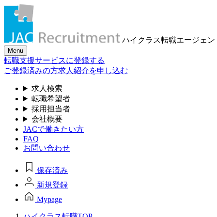
ハイクラス転職
エージェン
Menu
転職支援サービスに登録する
ご登録済みの方
求人紹介を申し込む
求人検索
転職希望者
採用担当者
会社概要
JACで働きたい方
FAQ
お問い合わせ
保存済み
新規登録
Mypage
ハイクラス転職TOP