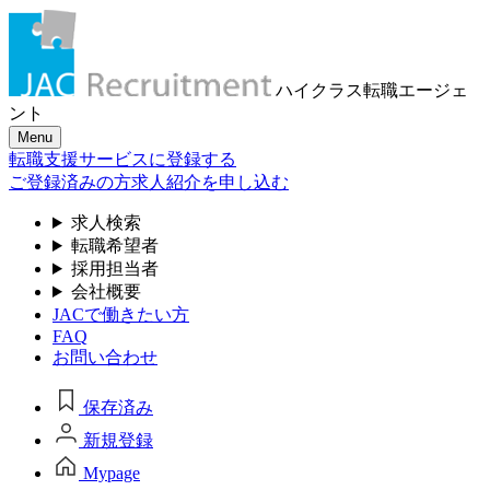
ハイクラス転職
エージェ
ント
Menu
転職支援サービスに登録する
ご登録済みの方
求人紹介を申し込む
求人検索
転職希望者
採用担当者
会社概要
JACで働きたい方
FAQ
お問い合わせ
保存済み
新規登録
Mypage