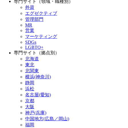
専門サイト（領域・職種別）
外資
エグゼクティブ
管理部門
MR
営業
マーケティング
SDGs
LGBTQ+
専門サイト（拠点別）
北海道
東北
北関東
横浜(神奈川)
静岡
浜松
名古屋(愛知)
京都
大阪
神戸(兵庫)
中国地方(広島／岡山)
福岡