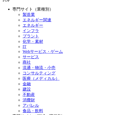
TOP
専門サイト（業種別）
製造業
エネルギー関連
エネルギー
インフラ
プラント
化学・素材
IT
Webサービス・ゲーム
サービス
商社
流通・物流・小売
コンサルティング
医療（メディカル）
金融
建設
不動産
消費財
アパレル
食品・飲料