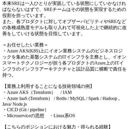
本来SREは一人ひとりが実践している状態にしていかなけれ
ばならないはずで、SREチームはその状態を実現するための
役割を担っています。
また、各プロダクトに対してオブザーバビリティやSREなど
の各種成熟度モデルも取り入れて可視化した上で継続的に改
善をしていける状態を目指しています。
＜お任せしたい業務＞
・Azure AKS(K8S)上にイオン業務システムのビジネスロジ
ックを集めた基盤システムのITインフラを主務とし、イオン
スマートテクノロジーが担う各プロダクトのAzure上のITイ
ンフラのインフラアーキテクチャと設計品質に横断で責任を
持つ。
【業務上利用することになる技術領域の例】
・Azure AKS（Terraform） / IAM
・Azure IaaS (Terraform） / Redis / MySQL / Spark / Hadoop ,
Java/ Node.js
・CICD (Git / pipeline）
・Microserviceの思想 ・Linux系OS
【こちらのポジションにおける魅力・得られる経験】