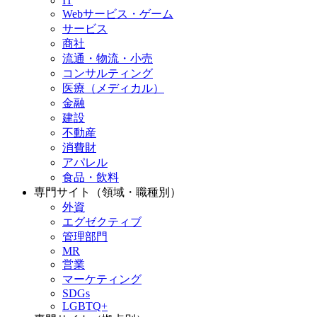
IT
Webサービス・ゲーム
サービス
商社
流通・物流・小売
コンサルティング
医療（メディカル）
金融
建設
不動産
消費財
アパレル
食品・飲料
専門サイト（領域・職種別）
外資
エグゼクティブ
管理部門
MR
営業
マーケティング
SDGs
LGBTQ+