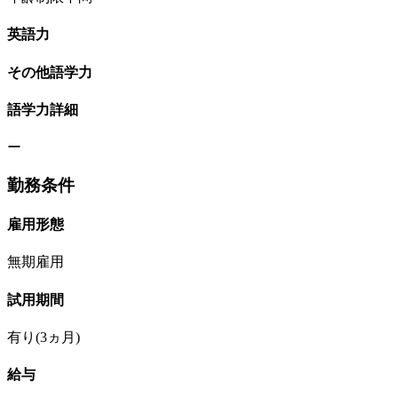
英語力
その他語学力
語学力詳細
ー
勤務条件
雇用形態
無期雇用
試用期間
有り(3ヵ月)
給与