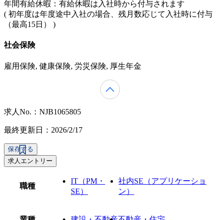
年間有給休暇：有給休暇は入社時から付与されます
( 初年度は年度途中入社の場合、残月数応じて入社時に付与
（最高15日） )
社会保険
雇用保険, 健康保険, 労災保険, 厚生年金
求人No.：NJB1065805
最終更新日：2026/2/17
保存する
求人エントリー
IT（PM・
社内SE（アプリケーショ
職種
SE）
ン）
業種
建設・不動産
不動産・住宅