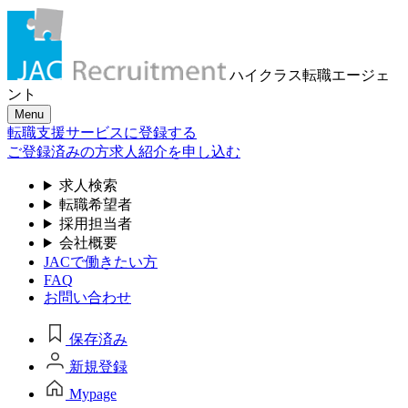
ハイクラス転職
エージェ
ント
Menu
転職支援サービスに登録する
ご登録済みの方
求人紹介を申し込む
求人検索
転職希望者
採用担当者
会社概要
JACで働きたい方
FAQ
お問い合わせ
保存済み
新規登録
Mypage