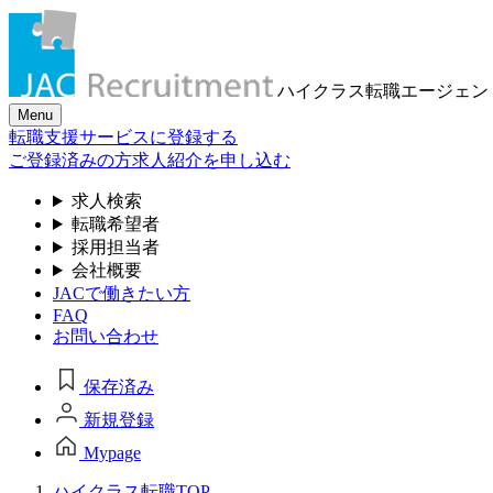
ハイクラス転職
エージェン
Menu
転職支援サービスに登録する
ご登録済みの方
求人紹介を申し込む
求人検索
転職希望者
採用担当者
会社概要
JACで働きたい方
FAQ
お問い合わせ
保存済み
新規登録
Mypage
ハイクラス転職TOP