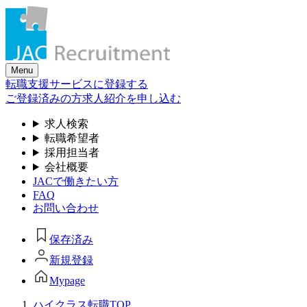
Skip
to
the
content
Menu
転職支援サービスに登録する
ご登録済みの方
求人紹介を申し込む
求人検索
転職希望者
採用担当者
会社概要
JACで働きたい方
FAQ
お問い合わせ
保存済み
新規登録
Mypage
ハイクラス転職TOP