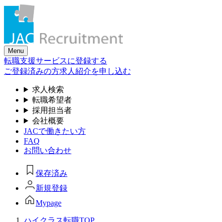
Skip
to
the
content
Menu
転職支援サービスに登録する
ご登録済みの方
求人紹介を申し込む
求人検索
転職希望者
採用担当者
会社概要
JACで働きたい方
FAQ
お問い合わせ
保存済み
新規登録
Mypage
ハイクラス転職TOP