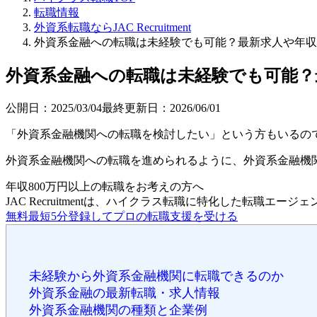
転職情報
外資系転職ならJAC Recruitment
外資系金融への転職は未経験でも可能？最新求人や年収
外資系金融への転職は未経験でも可能？
公開日：
2025/03/04
最終更新日：
2026/06/01
「外資系金融機関への転職を検討したい」という方もいるの
外資系金融機関への転職を進められるように、外資系金融機
年収800万円以上の転職を
お考えの方へ
JAC Recruitmentは、ハイクラス転職に特化した転職エージ
無料
最短5分
登録してプロの転職支援を受ける
未経験から外資系金融機関に転職できるのか
外資系金融の最新転職・求人情報
外資系金融機関の種類と企業例