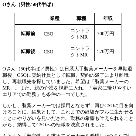
Oさん（男性/50代半ば）
業種
職種
年収
コントラ
転職前
700万円
CSO
クトMR
コントラ
転職後
570万円
CSO
クトMR
Oさん（50代半ば／男性）は日系大手製薬メーカーを早期退
職後、CSOに契約社員として転職。契約の満了により離職
し、再就職先を探していました。希望は「製薬メーカーの
MR」。また、親の介護を視野に入れ、「実家に帰りやすい
エリアでの勤務」も条件の一つでした。
しかし、製薬メーカーでは採用とならず、再びCSOに目を向
けることに。結果として、これまでの経験がフルに生かせる
ことにやりがいを見いだされ、勤務の希望も叶えられること
から、納得してCSOへの転職を決意されました。
もともと「安定性」を求めてメーカーを希望したOさんでし