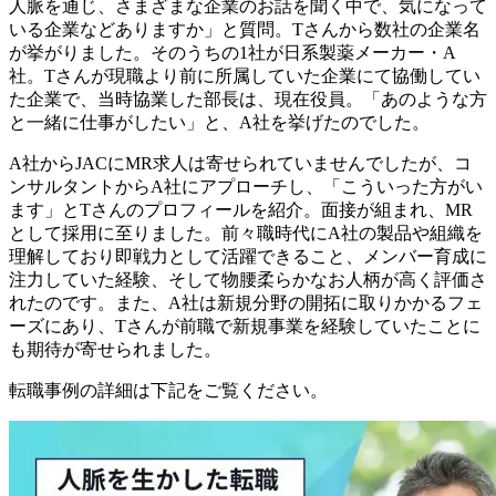
人脈を通じ、さまざまな企業のお話を聞く中で、気になって
いる企業などありますか」と質問。Tさんから数社の企業名
が挙がりました。そのうちの1社が日系製薬メーカー・A
社。Tさんが
現職より前に所属していた企業にて協働してい
た企業で
、当時協業した部長は、現在役員。「あのような方
と一緒に仕事がしたい」と、A社を挙げたのでした。
A社からJACにMR求人は寄せられていませんでしたが、コ
ンサルタントからA社にアプローチし、「こういった方がい
ます」とTさんのプロフィールを紹介。面接が組まれ、MR
として採用に至りました。前々職時代にA社の製品や組織を
理解しており即戦力として活躍できること、メンバー育成に
注力していた経験、そして物腰柔らかなお人柄が高く評価さ
れたのです。また、A社は新規分野の開拓に取りかかるフェ
ーズにあり、Tさんが前職で新規事業を経験していたことに
も期待が寄せられました。
転職事例の詳細は下記をご覧ください。