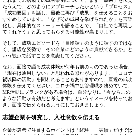
これまでの活動での成功事例について、まず「成果」を伝え
たうえで、どのようにアプローチしたかという「プロセス」
「成功要因」を話し、最後に再び「成果」を伝えることをお
すすめしています。「なぜその成果を挙げられたか」を言語
化し、具体的なストーリーを語ることで、「自社でも再現し
てくれそう」と思ってもらえる可能性が高まります。
そして、成功エピソードを「自慢話」のように話すのではな
く、謙虚な姿勢で「その企業にどのように貢献できるか」と
いう観点で話すことを意識してください。
なお、面接で語る成功体験が何年も前のものであった場合、
「現在は通用しない」と思われる恐れがあります。「コロナ
禍以降の活動」を問われることもありますので、直近の成功
体験を伝えてください。コロナ禍中は管理職を務めていて、
MR活動にブランクがある場合は、自分なりに「今ならこの
ような活動が有効だと考えます」というイメージを持ってお
き、面接で伝えられるようにしておきましょう。
志望企業を研究し、入社意欲を伝える
企業が選考で注目するポイントは「経験」「実績」だけでは