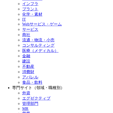
インフラ
プラント
化学・素材
IT
Webサービス・ゲーム
サービス
商社
流通・物流・小売
コンサルティング
医療（メディカル）
金融
建設
不動産
消費財
アパレル
食品・飲料
専門サイト（領域・職種別）
外資
エグゼクティブ
管理部門
MR