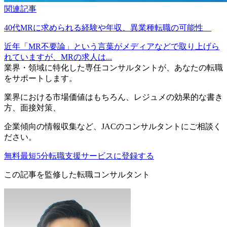
関連記事
40代MRに求められる経験や年収、異業種転職の可能性
近年「MR不要論」という言葉がメディアなどで取り上げら
れていますが、MRの求人は...
業界・領域に特化した
専任コンサルタントが、
あなたの転職
をサポートします。
業界における市場価値
はもちろん、
レジュメの効果的な書き
方
、
面接対策
、
企業傾向の情報収集
など、
JACのコンサルタントにご相談く
ださい。
無料
最短5分
転職支援サービスに登録する
この記事を監修した転職コンサルタント