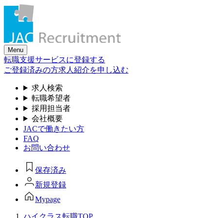
Skip
to
the
content
Menu
転職支援サービスに登録する
ご登録済みの方
求人紹介を申し込む
求人検索
転職希望者
採用担当者
会社概要
JACで働きたい方
FAQ
お問い合わせ
保存済み
新規登録
Mypage
ハイクラス転職TOP