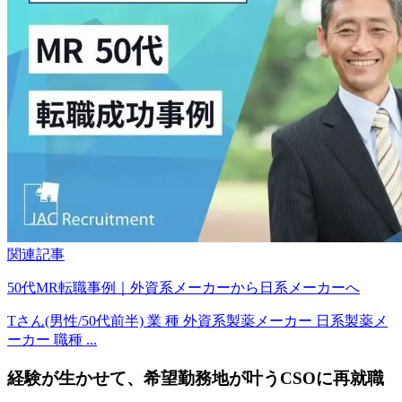
関連記事
50代MR転職事例｜外資系メーカーから日系メーカーへ
Tさん(男性/50代前半) 業 種 外資系製薬メーカー 日系製薬メ
ーカー 職種 ...
経験が生かせて、希望勤務地が叶うCSOに再就職