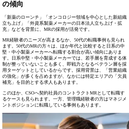
の傾向
「新薬のローンチ」「オンコロジー領域を中心とした新組織
立ち上げ」「外資系製薬メーカーの日本法人立ち上げ・拡
充」などを背景に、MRの採用が活発です。
MR経験者のニーズが高まるなか、50代の転職事例も見られ
ます。50代のMRの方々は、ほか年代と比較すると日系の中
堅・中小製薬メーカーへ転職する割合が高い傾向にありま
す。日系中堅・中小製薬メーカーでは、若手層を育成する体
制が整っていないことも多く、即戦力となるベテラン層を採
用ターゲットとしているからです。採用背景は、「営業組織
の強化」が多くを占めますが、なかには特定エリアの「欠員
補充」を目的とする求人もあります。
このほか、CSOへ契約社員のコントラクトMRとして転職す
るケースも見られます。一方、管理職経験者の方はマネジメ
ントポジションに転職している事例もあります。