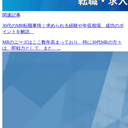
関連記事
30代のMR転職事情｜求められる経験や年収相場、成功のポ
イントを解説
MRのニーズはここ数年高まっており、特に30代MRの方々
は、即戦力として、また、...