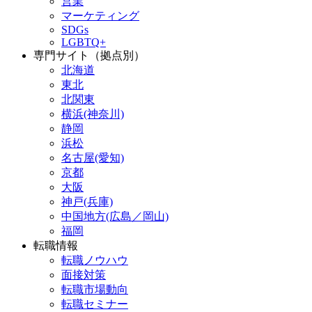
営業
マーケティング
SDGs
LGBTQ+
専門サイト（拠点別）
北海道
東北
北関東
横浜(神奈川)
静岡
浜松
名古屋(愛知)
京都
大阪
神戸(兵庫)
中国地方(広島／岡山)
福岡
転職情報
転職ノウハウ
面接対策
転職市場動向
転職セミナー