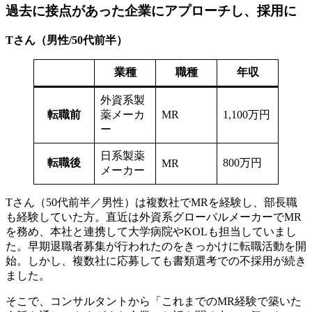
過去に接点があった企業にアプローチし、採用に
Tさん（男性/50代前半）
業種
職種
年収
外資系製
転職前
薬メーカ
MR
1,100万円
ー
日系製薬
転職後
800万円
MR
メーカー
Tさん（50代前半／男性）は複数社でMRを経験し、部長職
も経験していた方。直近は外資系グローバルメーカーでMR
を務め、本社と連携して大学病院やKOLも担当していまし
た。早期退職者募集が行われたのをきっかけに転職活動を開
始。しかし、複数社に応募しても書類選考での不採用が続き
ました。
そこで、コンサルタントから「これまでのMR経験で築いた