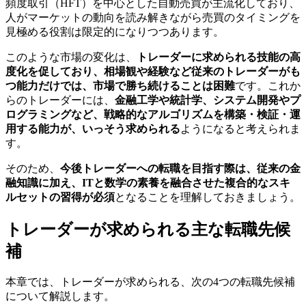
頻度取引（HFT）を中心とした自動売買が主流化しており、
人がマーケットの動向を読み解きながら売買のタイミングを
見極める役割は限定的になりつつあります。
このような市場の変化は、
トレーダーに求められる技能の高
度化を促しており、相場観や経験など従来のトレーダーがも
つ能力だけでは、市場で勝ち続けることは困難
です。これか
らのトレーダーには、
金融工学や統計学、システム開発やプ
ログラミングなど、戦略的なアルゴリズムを構築・検証・運
用する能力が、いっそう求められる
ようになると考えられま
す。
そのため、
今後トレーダーへの転職を目指す際は、従来の金
融知識に加え、ITと数学の素養を融合させた複合的なスキ
ルセットの習得が必須
となることを理解しておきましょう。
トレーダーが求められる主な転職先候
補
本章では、トレーダーが求められる、次の4つの転職先候補
について解説します。