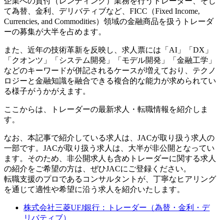
企業への貸付（レンディング）業務を行うトレーダー、そし
て為替、金利、デリバティブなど、FICC（Fixed Income,
Currencies, and Commodities）領域の金融商品を扱うトレーダ
ーの募集が大半を占めます。
また、近年の技術革新を反映し、求人票には「AI」「DX」
「クオンツ」「システム開発」「モデル開発」「金融工学」
などのキーワードが併記されるケースが増えており、テクノ
ロジーと金融知識を融合できる複合的な能力が求められてい
る様子がうかがえます。
ここからは、トレーダーの最新求人・転職情報を紹介しま
す。
なお、本記事で紹介している求人は、JACが取り扱う求人の
一部です。JACが取り扱う求人は、大半が非公開となってい
ます。そのため、非公開求人も含めトレーダーに関する求人
の紹介をご希望の方は、ぜひJACにご登録ください。
転職支援のプロであるコンサルタントが、丁寧なヒアリング
を通じて適性や希望に沿う求人を紹介いたします。
株式会社三菱UFJ銀行：トレーダー（為替・金利・デ
リバティブ）