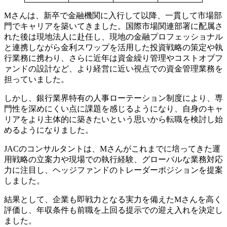
Mさんは、新卒で金融機関に入行して以降、一貫して市場部
門でキャリアを築いてきました。国際市場関連部署に配属さ
れた後は現地法人に赴任し、現地の金融プロフェッショナル
と連携しながら金利スワップを活用した投資戦略の策定や執
行業務に携わり、さらに近年は資金繰り管理やコストオブフ
ァンドの設計など、より経営に近い視点での資金管理業務を
担っていました。
しかし、銀行業界特有の人事ローテーション制度により、専
門性を深めにくい点に課題を感じるようになり、自身のキャ
リアをより主体的に築きたいという思いから転職を検討し始
めるようになりました。
JACのコンサルタントは、Mさんがこれまでに培ってきた運
用戦略の立案力や現場での執行経験、グローバルな業務対応
力に注目し、ヘッジファンドのトレーダーポジションを提案
しました。
結果として、企業も即戦力となる実力を備えたMさんを高く
評価し、年収条件も前職を上回る提示での迎え入れを決定し
ました。