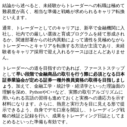
結論から述べると、未経験からトレーダーへの転職は極めて
難易度が高く、相当な準備と戦略が求められるキャリア転換
といえます。
通常、トレーダーとしてのキャリアは、新卒で金融機関に入
社し、社内での厳しい選抜と育成プログラムを経て形成され
るか、関連部署からの社内異動によって適性を見極めながら
トレーダーへとキャリアを転換する方法が主流であり、未経
験者をキャリア採用で迎え入れるケースはほとんどありませ
ん。
トレーダーへの道を目指すのであれば、ファーストステップ
として
早い段階で金融商品の取引を行う際に必須となる日本
証券業協会が定める証券一種外務員資格の取得を目指しまし
ょう
。加えて、金融工学・統計学・経済学といった理論面の
理解を深め、PythonやC++など、実際の取引アルゴリズムに
用いられる言語の習得も進めておくと実務への適応力を示す
材料になります。さらに、熱意と実行力を目に見える形で提
示できるよう、自身でデモ口座を開設し、トレーディング戦
略の検証と記録を行い、成果をトレーディング日誌としてま
とめるといった準備も有効です。