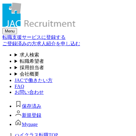
Skip
to
the
content
Menu
転職支援サービスに登録する
ご登録済みの方
求人紹介を申し込む
求人検索
転職希望者
採用担当者
会社概要
JACで働きたい方
FAQ
お問い合わせ
保存済み
新規登録
Mypage
ハイクラス転職TOP