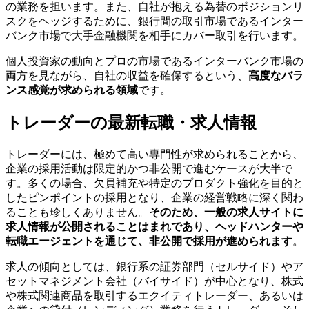
の業務を担います。また、自社が抱える為替のポジションリ
スクをヘッジするために、銀行間の取引市場であるインター
バンク市場で大手金融機関を相手にカバー取引を行います。
個人投資家の動向とプロの市場であるインターバンク市場の
両方を見ながら、自社の収益を確保するという、
高度なバラ
ンス感覚が求められる領域
です。
トレーダーの最新転職・求人情報
トレーダーには、極めて高い専門性が求められることから、
企業の採用活動は限定的かつ非公開で進むケースが大半で
す。多くの場合、欠員補充や特定のプロダクト強化を目的と
したピンポイントの採用となり、企業の経営戦略に深く関わ
ることも珍しくありません。
そのため、一般の求人サイトに
求人情報が公開されることはまれであり、ヘッドハンターや
転職エージェントを通じて、非公開で採用が進められます
。
求人の傾向としては、銀行系の証券部門（セルサイド）やア
セットマネジメント会社（バイサイド）が中心となり、株式
や株式関連商品を取引するエクイティトレーダー、あるいは