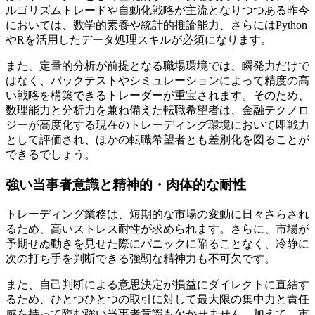
ルゴリズムトレードや自動化戦略が主流となりつつある昨今
においては、数学的素養や統計的推論能力、さらにはPython
やRを活用したデータ処理スキルが必須になります。
また、定量的分析が前提となる職場環境では、瞬発力だけで
はなく、バックテストやシミュレーションによって精度の高
い戦略を構築できるトレーダーが重宝されます。そのため、
数理能力と分析力を兼ね備えた転職希望者は、金融テクノロ
ジーが高度化する現在のトレーディング環境において即戦力
として評価され、ほかの転職希望者とも差別化を図ることが
できるでしょう。
強い当事者意識と精神的・肉体的な耐性
トレーディング業務は、短期的な市場の変動に日々さらされ
るため、高いストレス耐性が求められます。さらに、市場が
予期せぬ動きを見せた際にパニックに陥ることなく、冷静に
次の打ち手を判断できる強靭な精神力も不可欠です。
また、自己判断による意思決定が損益にダイレクトに直結す
るため、ひとつひとつの取引に対して最大限の集中力と責任
感を持って臨む強い当事者意識も欠かせません。加えて、市