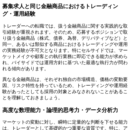
募集求人と同じ金融商品におけるトレーディン
グ・運用経験
トレーダーへの転職では、扱う金融商品に関する実践的な取
引経験が重視されます。そのため、応募するポジションで取
り扱う金融商品（株式、債券、為替、デリバティブなど）と
同一、あるいは類似する商品におけるトレーディングや運用
の実務経験が不可欠となります。特にセルサイドでは、マー
ケットメイクや顧客との執行業務に即応できる能力が求めら
れ、バイサイドでは運用方針に基づいた最適な執行力が問わ
れる傾向があります。
異なる金融商品は、それぞれ独自の市場構造、価格の変動要
因、リスク特性を持っているため、トレーディングや運用経
験があったとしても採用の対象とみなされないことがあるこ
とを理解しておきましょう。
高度な数理能力・論理的思考力・データ分析力
マーケットの変動に対し、瞬時に定量的な判断を下せる能力
は、トレーダーとして基礎的かつ重要な資質です。特に、ア