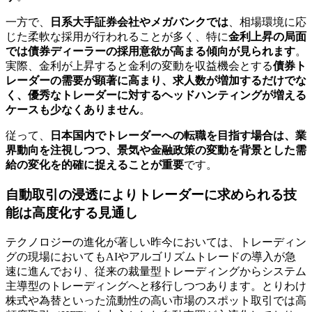
一方で、
日系大手証券会社やメガバンクでは
、相場環境に応
じた柔軟な採用が行われることが多く、特に
金利上昇の局面
では債券ディーラーの採用意欲が高まる傾向が見られます
。
実際、金利が上昇すると金利の変動を収益機会とする
債券ト
レーダーの需要が顕著に高まり、求人数が増加するだけでな
く、優秀なトレーダーに対するヘッドハンティングが増える
ケースも少なくありません
。
従って、
日本国内でトレーダーへの転職を目指す場合は、業
界動向を注視しつつ、景気や金融政策の変動を背景とした需
給の変化を的確に捉えることが重要
です。
自動取引の浸透によりトレーダーに求められる技
能は高度化する見通し
テクノロジーの進化が著しい昨今においては、トレーディン
グの現場においてもAIやアルゴリズムトレードの導入が急
速に進んでおり、従来の裁量型トレーディングからシステム
主導型のトレーディングへと移行しつつあります。とりわけ
株式や為替といった流動性の高い市場のスポット取引では高