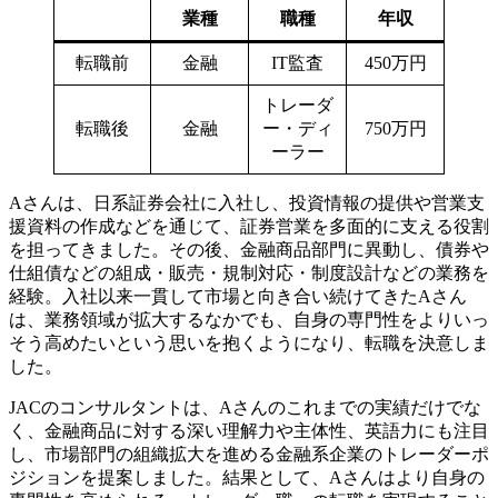
業種
職種
年収
転職前
金融
IT監査
450万円
トレーダ
転職後
金融
ー・ディ
750万円
ーラー
Aさんは、日系証券会社に入社し、投資情報の提供や営業支
援資料の作成などを通じて、証券営業を多面的に支える役割
を担ってきました。その後、金融商品部門に異動し、債券や
仕組債などの組成・販売・規制対応・制度設計などの業務を
経験。入社以来一貫して市場と向き合い続けてきたAさん
は、業務領域が拡大するなかでも、自身の専門性をよりいっ
そう高めたいという思いを抱くようになり、転職を決意しま
した。
JACのコンサルタントは、Aさんのこれまでの実績だけでな
く、金融商品に対する深い理解力や主体性、英語力にも注目
し、市場部門の組織拡大を進める金融系企業のトレーダーポ
ジションを提案しました。結果として、Aさんはより自身の