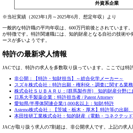
外資系企業
※当社実績（2023年1月～2025年6月、想定年収）より
一般的な特許職の平均年収は、600万円前後とされています。
が特徴です。特許関連職には、知的財産となる自社の技術や
ースが多いようです。
特許の最新求人情報
JACでは、特許の求人を多数取り扱っています。ここでは特
非公開：【特許・知財担当】～総合化学メーカー～
スズキ株式会社：特許出願・権利化・調査に関する業務
株式会社ＳＵＢＡＲＵ：[群馬製作所] 知的財産分野
日系大手製薬企業：特許担当者 / Patent Attorney
愛知県/半導体関連企業/1,000名以上：知財/特許
Astemo株式会社：【茨城・栃木・厚木】特許等の出
本田技研工業株式会社：知的財産（電動・コネクテッド
JACが取り扱う求人の7割超は、非公開求人です。上記の求