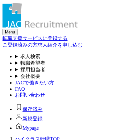
Skip
to
the
content
Menu
転職支援サービスに登録する
ご登録済みの方
求人紹介を申し込む
求人検索
転職希望者
採用担当者
会社概要
JACで働きたい方
FAQ
お問い合わせ
保存済み
新規登録
Mypage
ハイクラス転職TOP