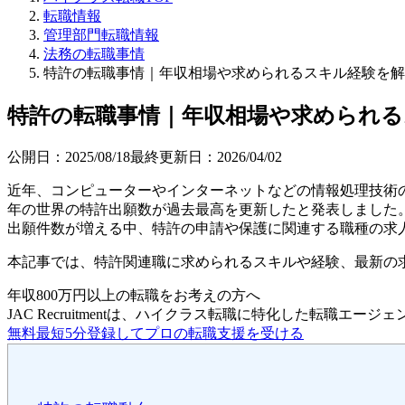
転職情報
管理部門転職情報
法務の転職事情
特許の転職事情｜年収相場や求められるスキル経験を解
特許の転職事情｜年収相場や求められる
公開日：
2025/08/18
最終更新日：
2026/04/02
近年、コンピューターやインターネットなどの情報処理技術の目
年の世界の特許出願数が過去最高を更新したと発表しました
出願件数が増える中、特許の申請や保護に関連する職種の求
本記事では、特許関連職に求められるスキルや経験、最新の求人情報
年収800万円以上の転職を
お考えの方へ
JAC Recruitmentは、ハイクラス転職に特化した転職エージ
無料
最短5分
登録してプロの転職支援を受ける