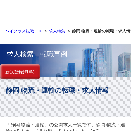
金融（銀行・証券・保険・投資）
コンサルティング・シンクタンク・事務所
ハイクラス転職TOP
求人特集
静岡 物流・運輸の転職・求人情
IT・通信
WEB（デジタル・メディア・ゲーム）
求人検索・転職事例
電気・電機
新規登録(無料)
コンピュータハード・周辺機器
静岡 物流・運輸の転職・求人情報
半導体
機械・装置
自動車・部品
『静岡 物流・運輸』の公開求人一覧です。静岡 物流・運
化学