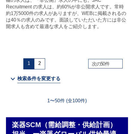
輸の求人は、『非公開』求人の中にも。JAC
Recruitment の求人は、約60%が非公開求人です。常時
金属・素材
約1万5000件の求人がありますが、WEBに掲載されるの
は40％の求人のみです。面談していただいた方には非公
エネルギー・プラント
開求人も含めて最適な求人をご紹介します。
メディカル（医薬品・CRO・医療機器）
医療・介護・福祉
1
2
次の
50
件
その他
検索条件を変更する
次へ
（ご経験職種を選択）
1
〜
50
件 (全
100
件)
楽器SCM（需給調整・供給計画）
閉じる
担当 ー楽器グローバル供給最適