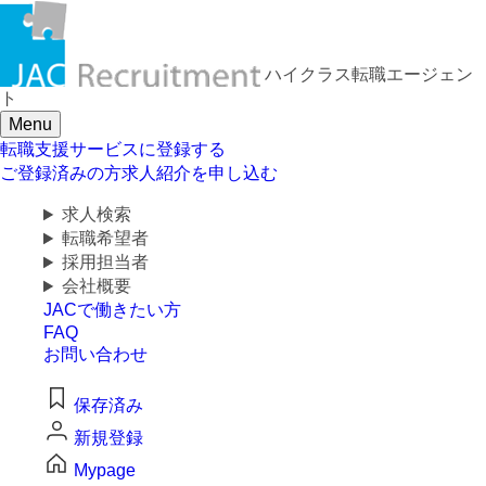
求人検索・転職事例
ハイクラス転職
エージェン
はじめに、
あなたが活かしたい
ト
「ご経験業種」
を
Menu
お選びください
転職支援サービスに登録する
ご登録済みの方
求人紹介を申し込む
求人検索
サービス(人材・ホテル・旅行・教育）
転職希望者
採用担当者
商社
会社概要
JACで働きたい方
流通（EC・運輸・小売）
FAQ
お問い合わせ
消費財（食品・アパレル・トイレタリー）
保存済み
マスコミ（広告・制作）
新規登録
Mypage
建設・不動産