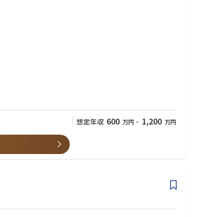
た課題解決を得意とし、さまざまな課題に対応するアプリケーショ
600
1,200
想定年収
万円
~
万円
？」「インフラコストはどれだけ圧縮できるのか？」「クライアン
間で利益を生むかをロジカルに突き詰めます。