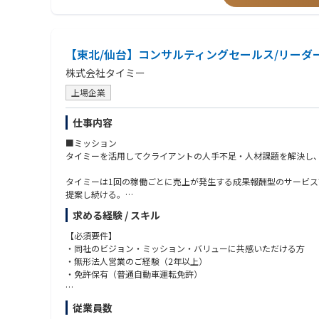
■変化の多い環境を楽しみ、既存の枠組みに捉われず「新しい基
【2】経営直結の大きな裁量
各エリアの最高責任者として、独自の地域特性を活かしたセンタ
【東北/仙台】コンサルティングセールス/リーダ
【3】最先端AI/DX × オペレーションの知見
株式会社タイミー
AI/DXのプロフェッショナルであるAI戦略統括部と共に、次世
上場企業
▢将来のキャリアパス
仕事内容
各センターでの実績や変革への貢献度、意欲次第で、以下のよう
■ミッション
年功序列ではなく、意思と成果を出した人材が正当に評価され、
タイミーを活用してクライアントの人手不足・人材課題を解決し
■統括センター長：複数拠点を束ね、エリア全体の戦略・P/Lを統
タイミーは1回の稼働ごとに売上が発生する成果報酬型のサービ
■部長（ディレクター）：部門全体のトップとして事業を牽引
提案し続ける。
■経営幹部：全社の経営戦略・事業戦略の策定へ参画
同じクライアントでも、他店舗/事業所（例：新橋店で導入してい
求める経験 / スキル
の利用を推進）への導入を通して、さらなる利用の拡大のチャン
【必須要件】
売って終わりではなく、顧客の“事業改善”を共に創っていく仕事
・同社のビジョン・ミッション・バリューに共感いただける方
・無形法人営業のご経験（2年以上）
■役割
・免許保有（普通自動車運転免許）
既存クライアントの人的課題解決/BPR（Business process re engin
既存クライアントにおけるタイミーのご利用最大化
【歓迎経験】
従業員数
既存クライアントにおけるタイミーの利用継続のためのリレーシ
・成果・ご実績を残されている方