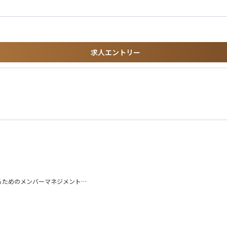
neering）
の無形商材
求人エントリー
だける方
る方
ちの方
可能性もあり）
拡大（例：別職種への導入）
拡大（例：別職種への導入）
るためのメンバーマネジメント
拡大（例：別職種への導入）
だきます。