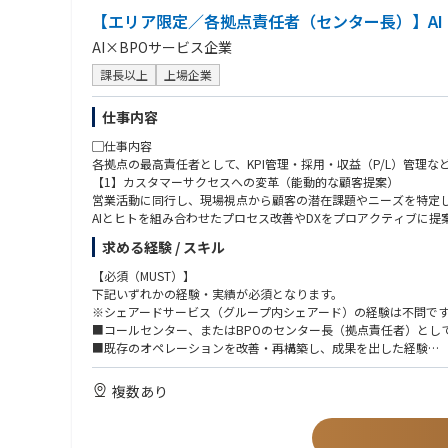
【エリア限定／各拠点責任者（センター長）】AI
AI×BPOサービス企業
課長以上
上場企業
仕事内容
▢仕事内容
各拠点の最高責任者として、KPI管理・採用・収益（P/L）管
【1】カスタマーサクセスへの変革（能動的な顧客提案）
営業活動に同行し、現場視点から顧客の潜在課題やニーズを特定
AIとヒトを組み合わせたプロセス改善やDXをプロアクティブに
求める経験 / スキル
【2】戦略的なコストコントロール（収益性の極大化）
拠点のP/L責任を持ち、生産性向上と業務効率化を徹底します。
【必須（MUST）】
次世代型の収益モデル（BPaaS、成果報酬など）へのスムーズ
下記いずれかの経験・実績が必須となります。
※シェアードサービス（グループ内シェアード）の経験は不問で
【3】現場のリスキリングとAI戦略の実装
■コールセンター、またはBPOのセンター長（拠点責任者）とし
「AI戦略統括部」と連携し、業務運用コスト削減を見据えた技術検
■既存のオペレーションを改善・再構築し、成果を出した経験
同時に、現場スタッフやSVを「能動的なDX提案者」へと進化さ
■AIやITツールを活用した業務効率化、または顧客への提案経験
複数あり
▢本ポジションで得られる経験
【応募資格：歓迎】
【1】BPO業界の構造変革をリードする経験
■300名同等の大規模拠点のマネジメント経験
「AI時代のBPOはどうあるべきか」という問いに対し、自ら答え
■BPOベンダー側でのプリセールス・新規案件の垂直立ち上げ経