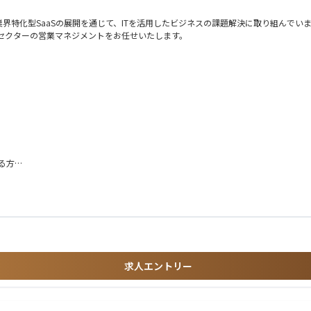
ニア自身がドメイン知識を深く理解し、ビジネスサイドやPMと対等に、時にはそれ
界特化型SaaSの展開を通じて、ITを活用したビジネスの課題解決に取り組んでい
）をダイレクトに受け取るからこそ、真に意味のあるシステムが生まれます。
セクターの営業マネジメントをお任せいたします。
ません。価値の最小単位を定義し、素早くマーケットに問い、データに基づいて改
ーを使い、プロトタイピングから実戦投入までのリードタイムを極限まで短縮します
策定及び実行
のマネージドサービスや最新GPUを最適に構成し、システムの信頼性を担保しなが
高の知的ゲームであると考えています。
商談作成を行うこともあります。
る方
法開発の経験を積んでいただくことができます。
という実感を得ることができます。
で業務の幅を広げることができます。
ので施工管理プロダクト以外にも受発注・基幹システムの提案も可能です。
）での法人営業経験
績もございます。
務経験
す。
求人エントリー
コンサルティング業務経験）