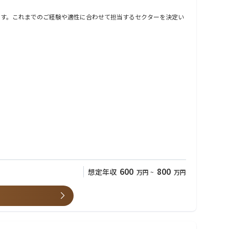
以上に「商売の勝ち筋」を提案します。
ます。これまでのご経験や適性に合わせて担当するセクターを決定い
善する。このサイクルを最速で回すことが、結果として最大のROI
。
らも、ランニングコストを最小化する。
600
800
想定年収
万円
~
万円