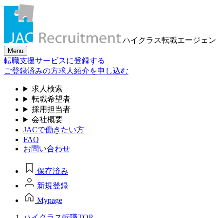
ハイクラス転職
エージェン
Menu
転職支援サービスに登録する
ご登録済みの方
求人紹介を申し込む
求人検索
転職希望者
採用担当者
会社概要
JACで働きたい方
FAQ
お問い合わせ
保存済み
新規登録
Mypage
ハイクラス転職TOP