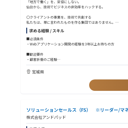
「地方で働く」を、妥協にしない。
仙台から、技術でビジネスの非効率をハックする。
〇クライアントの事業を、技術で共創する
私たちは、単に言われたものを作る集団ではありません。
大規模コールセンターのシステムから、GPSを活用した動態管理
求める経験 / スキル
複雑に絡み合った「ビジネスの非効率」を、クラウドネイティブ
■必須条件
仙台トラストタワー20階。最高の景色と空気が合わさる場所、そ
・Webアプリケーション開発の経験を3年以上お持ちの方
エンジニアが「創る」ことに没頭できるすべてを揃えて、あなた
■歓迎要件
〇クライアントの事業成長を後押しするWebアプリケーションの
・顧客折衝のご経験
当社エンジニアのミッションは「テクノロジーを駆使し、事業成
・プロジェクトマネジメントのご経験
ンの開発をおこなっています。
・Webアプリケーションの要件定義/設計/製造/テスト/運用の一
宮城県
■開発環境（使用している言語やツール ※一部）
・SIerや受託開発、常駐型開発としてご経験されたプログラマ、
PHP, JavaScript, Python3, PostgreSQL, MySQL, MariaDB, BigQuer
※技術の進化に合わせて定期的にアップデートしています。
■求める人物像
・プロフェッショナルとしての計数感覚をお持ちの方
〇当社エンジニア組織で働く魅力
「動いた」で満足せず、そのシステムがどれだけのコストを生み
1. 徹底した「ROIファースト」の意思決定
私たちは、最新技術を「触りたいから」という理由で導入するこ
・最短距離で成果を出す設計能力をお持ちの方
ソリューションセールス（FS） ※リーダー/マ
トのLTVはどれだけ向上するのか？」 常に投資対効果を議論の軸
オーバーエンジニアリングを避け、ビジネスのフェーズに合わせ
株式会社アンドパッド
・「技術×商売」のハイブリッド思考がある方
最先端のAI技術を、泥臭いビジネス現場の課題解決へと翻訳し、確