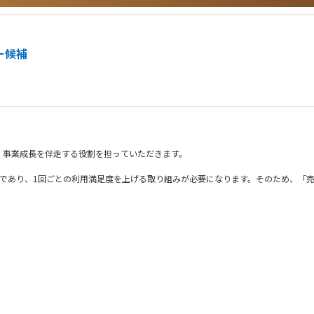
準」を創ることに情熱をお持ちの方
ー運営や組織創りに携わることができます。
ー候補
代のオペレーション体制を構築するスキルが身につきます。
なステップアップが可能です。
早期に重要なポジションへ登用される文化です。
、事業成長を伴走する役割を担っていただきます。
括
スであり、1回ごとの利用満足度を上げる取り組みが必要になります。そのため、「
るクライアントに、上野店での導入を推進）への展開や、同じ店舗/事業所の別職
スを狙っていきます。
です。
eering）
ョン構築