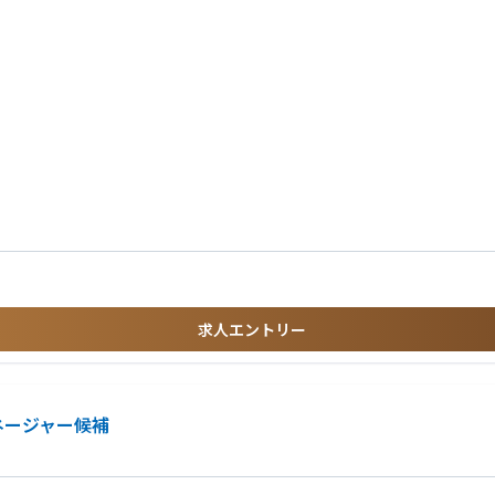
まで。
な構成で解き明かしていく。
して技術への投資。
の挑戦を待っています。
開発
長のスピードを極限まで高めるシステム開発」です。テクノロジーとデータを活用し
連業務のご経験
システムエンジニアでご経験を積まれた方大歓迎です。
y, DynamoDB, AWS, GCP, Docker, Vue.js, Git, Bash/Shell
求人エントリー
、どれだけの利益を創出したかを語れる方。
とはありません。「その技術を採用することで、開発スピードはどれだけ上がるのか
ネージャー候補
に置き、技術選定を行います。H200の活用においても、その計算資源がいかに短期
た最適なアーキテクチャを選択できる方。
実なROIとして結実させることに喜びを感じる方。