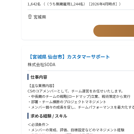
・論理的にクライアントの課題を解決してきたご経験
1,642名
（（うち無期雇用1,244名）［2026年4月時点］）
■具体的な業務内容
・無形商材の営業経験
・既存クライアントの人的課題解決/BPR（Business process re engi
・コンサルティング業界のご経験
宮城県
・経営層・事業責任者への課題ヒアリング
・IT業界/人材業界(派遣、求人媒体営業)/広告業界/金融業界など
・人件費構造やオペレーションの分析
・多店舗展開に向けた導入戦略づくり
＜求める人物像＞
・店舗・別職種への利用拡大提案
・ビジョンやミッションに共感し、情熱を持って取り組んでいた
・課題解決に向け、自ら考え自律的に学ぶことができる方
■配属部署
・周囲を大胆に巻き込み、チームで連携しながら業務を進められ
〇介護/福祉領域
・自身の可能性を広げるため挑戦することに前向きな姿勢をお持
ターゲット企業：数億円〜数兆円の企業のいずれかを担当
【宮城県 仙台市】カスタマーサポート
業界：介護/ 福祉業界を中心とした企業群（新規industry開拓の
株式会社SODA
主要業務：多店舗展開企業への導入推進、既存店舗における利用
仕事内容
〇SMB領域
ターゲット企業：数億円〜数百億円の企業のいずれかを担当
【主な業務内容】
業界：物流、飲食、小売、ホテル業界を中心とした企業群
CSのコアメンバーとして、チーム運営をお任せいたします。
主要業務：多店舗展開企業への導入推進、既存店舗における利用
・中長期のチームの戦略(ロードマップ)立案、戦術策定から実行
・部署・チーム横断のプロジェクトマネジメント
〇ENT領域
・メンバー個々の成長を促し、チームパフォーマンスを最大化す
ターゲット企業：数百億円〜数兆円の企業のいずれかを担当
・部署・チームの課題解決(課題発見から解決までの推進)
業界：物流、飲食、小売、ホテル業界を中心とした企業群
求める経験 / スキル
主要業務：多店舗展開企業への導入推進、既存店舗における利用
〈想定ポジション〉
＜必須条件＞
適性に合わせて、以下のいずれかのポジションにてご入社をいた
・メンバーの育成、評価、目標設定などのマネジメント経験
■やりがい・魅力
・Operation Team Leader