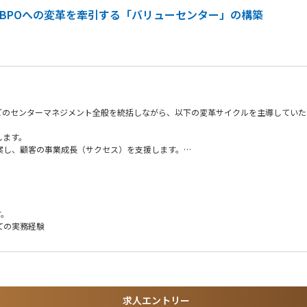
 BPOへの変革を牽引する「バリューセンター」の構築
理などのセンターマネジメント全般を統括しながら、以下の変革サイクルを主導してい
します。
提案し、顧客の事業成長（サクセス）を支援します。
な現場移行とコストマネジメントの強化を担います。
す。
ての実務経験
証など、最新のAIプロセスを現場へ導入します。
せるトレーニングを指揮します。
を出し、組織を動かす醍醐味があります。
求人エントリー
験