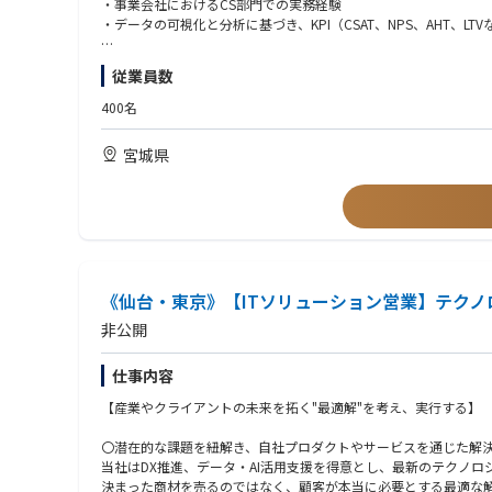
・事業会社におけるCS部門での実務経験
☆日本の労働力不足という“社会構造的課題”に向き合える
・Knowledge Management Team Leader
・データの可視化と分析に基づき、KPI（CSAT、NPS、AHT、
☆ユーザー数1,000万人超の社会インフラを自ら成長させる経験
・Quality Management Team Leader
☆急成長フェーズで、自分の仕事が事業の成長に直結する
・Workforce Management Team Leader
＜歓迎要件＞
☆新規領域（物流・小売DX・Fintechなど）の拡大に関わる機会
従業員数
・VOC/Kaizen Team Leader
・ECや物流領域でのCS経験、またはサプライチェーンを意識し
☆経営レベルの課題解決スキルが身につく
※Specialistポジションの募集もしておりますのでご相談ください
・SQLを利用したデータ抽出・分析、およびBIツール（Tableau,
☆年齢・年次関係なくリーダー・マネージャーに抜擢される機会
400名
・複数拠点や、BPOベンダーと自社組織を跨ぐプロジェクトマネ
【仕事の魅力】
・変化の激しいベンチャー、スタートアップ企業におけるCS組織
宮城県
・月間で600万人以上のユーザに利用していただいているスニー
・日々アップデートされるプロダクト、サービスの成長に関わる
＜求める人物像＞
・CS全体の体制構築や戦術策定に携わることができる
・弊社のミッションとバリューに深く共感していただける方
・ゼロベースで自ら企画立案した施策を進めることができる
・チームの成果を最大化するために、30名規模の組織をエンパワ
・部分最適ではなく、経営・事業視点でCSのあるべき姿を定義し
【企業について】
・「CSテックやAIでオペレーションをどう進化させるか」の観
弊社は、現在月間で600万人以上のユーザに利用していただいて
・経営陣や他拠点に対して臆せず発言し、ファクトベースで建設
フリマサービスでは偽物の流通が問題になることもありますが、
《仙台・東京》【ITソリューション営業】テク
・変化や不確実性を楽しみ、臨機応変に自らの役割をアップデー
非公開
また、上記のCtoCフリマ機能に加えて、新作商品の発売・抽選
り、多くのスニーカーやストリートファッションに興味を持って
仕事内容
コーポレートミッションとして掲げている「世界中が熱狂する次の
【産業やクライアントの未来を拓く"最適解"を考え、実行する】
事業投資・人材投資を進めています。
〇潜在的な課題を紐解き、自社プロダクトやサービスを通じた解
当社はDX推進、データ・AI活用支援を得意とし、最新のテクノ
決まった商材を売るのではなく、顧客が本当に必要とする最適な