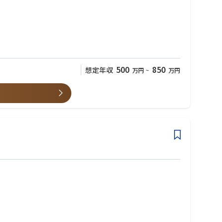
500
850
想定年収
万円
~
万円
す。
・安全に取引できるマーケットプレイスを提供しております。
に関する投稿やコメントを行えるコミュニティ機能なども展開してお
Cエリアを起点とした海外マーケットシェア拡大に向けて積極的に