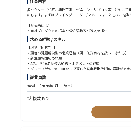
仕事内容
2. 「ビジネスと開発」の分断がない一気通貫体制
よくある「仕様通りに作るだけ」の組織ではありません。エンジ
各セクター（住宅、専門工事、ゼネコン・サブコン等）に対して業
エンジニアが直接クライアントの課題に触れ、市場の反応（数字
たします。まずはプレイングリーダー/マネージャーとして、担当
【具体的には】
3. 少数精鋭・高密度なアジャイル開発
・自社プロダクトの提案～受注活動及び導入支援
私たちは、大人数で時間をかけて巨大なものを作ることを良しとし
・営業戦術の実行、売上目標の達成
求める経験 / スキル
を生むことを知っているからです。H200という強力なブースタ
・受注前後のサービス導入プロジェクトのマネジメント
・受注後のアップセル/クロスセル/チャーンマネジメントの戦略
【必須（MUST）】
4. 攻めの「コストエンジニアリング」
・テレマーケティングによる商談機会創出と受注確度の向上
・顧客の課題解決型の営業経験（例：無形商材を扱ってきた方）
インフラを使い倒すことは、浪費することではありません。AWS
・新規顧客開拓の経験
この「攻めのコスト管理」こそが、エンジニアリングにおける最
※顧客や業界を最も知る者として自ら顧客へコンタクトを行い、
・5名から10名規模の組織マネジメントの経験
・グループ単位での目標から逆算した営業戦略/戦術の設計ができ
【仕事のやりがい】
従業員数
・組織マネジメントに携わっていただくことで、チーム構築、手
【歓迎スキル】
・お客様の働き方が変わる、業界の変化を生み出す当事者である
★下記いずれかのご経験をお持ちの方
985名
（2026年3月1日時点）
・業界大手とプロジェクトを進める経験が積めます。
・顧客セグメント分析、営業施策、イベント運営等、部署を跨い
・住宅／建築業界での法人営業経験
複数あり
・プロダクト担当ではなく、顧客担当としてお客様に向き合える
・建設業界（建設会社・専門工事会社・建材住設メーカー/商社等
・最短半年でマネージャー、1年半で部長になっているキャリア実
・ゼネコン/サブコンでの現場監督/営業経験及びそれに準ずる業
・平均年齢は30歳前後と比較的大人で落ち着いた雰囲気の組織で
・ゼネコン/サブコン向け営業経験及びそれに準ずる業務経験
・業務系システムの提案のご経験
・コンサルティング企業でのご経験（業務改善、コスト削減等の
・ERPベンダーにて営業もしくは導入担当としてのご経験