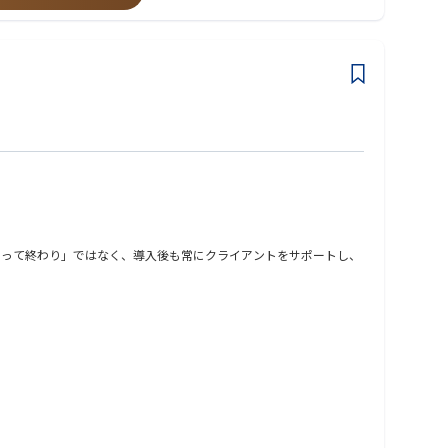
売って終わり」ではなく、導入後も常にクライアントをサポートし、
種（例：ホール職種で利用しているクライアントに、キッチン職種で