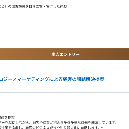
LTVなど）の改善施策を自ら立案・実行した経験
ができる
が大きい
たオペレーション設計の経験
 Looker等）を用いたダッシュボード構築の経験
ジメントの経験
の立ち上げ・拡大期の経験
カーフリマアプリのコアメンバーとして活躍できる
ことができる
求人エントリー
ーメントできる方
、他部門を巻き込んで推進できる方
点で、新しいツールや手法をどん欲に取り入れられる方
いる急成長中のファッション・コレクティブルマーケットプレイスを運営しておりま
的な議論・提案ができる方
弊社ではすべての商品を一度お預かりして鑑定を行っており、ユーザーの皆様が安心
ノロジー×マーケティングによる顧客の課題解決提案
トできる柔軟性のある方
情報などの記事を配信するメディア機能や、ユーザがスニーカー・ストリートウェア
いるユーザー（ファン）の方々に利用いただいております。
マーケットプレイスをつくる」を実現するべく、国内の事業拡大、東アジア・APA
決策を提案
ロジーを駆使しながら、顧客や産業が抱える多種多様な課題を解決しています。
解決策を追求し、顧客のビジネス成長や利益最大化に貢献します。